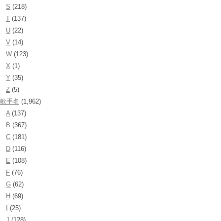
S
(218)
T
(137)
U
(22)
V
(14)
W
(123)
X
(1)
Y
(35)
Z
(5)
歌手名
(1,962)
A
(137)
B
(367)
C
(181)
D
(116)
E
(108)
F
(76)
G
(62)
H
(69)
I
(25)
J
(128)