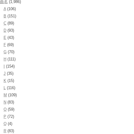
曲名
(1,986)
A
(106)
B
(151)
C
(89)
D
(93)
E
(43)
F
(69)
G
(70)
H
(111)
I
(154)
J
(35)
K
(15)
L
(116)
M
(109)
N
(83)
O
(59)
P
(72)
Q
(4)
R
(83)