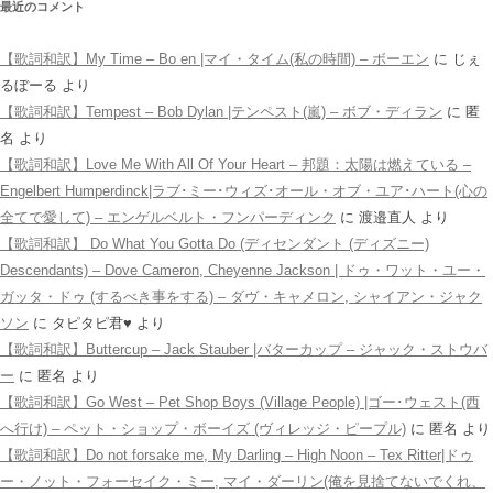
最近のコメント
【歌詞和訳】My Time – Bo en |マイ・タイム(私の時間) – ボーエン
に
じぇ
るぼーる
より
【歌詞和訳】Tempest – Bob Dylan |テンペスト(嵐) – ボブ・ディラン
に
匿
名
より
【歌詞和訳】Love Me With All Of Your Heart – 邦題：太陽は燃えている –
Engelbert Humperdinck|ラブ･ミー･ウィズ･オール・オブ・ユア･ハート(心の
全てで愛して) – エンゲルベルト・フンパーディンク
に
渡邉直人
より
【歌詞和訳】 Do What You Gotta Do (ディセンダント (ディズニー)
Descendants) – Dove Cameron, Cheyenne Jackson | ドゥ・ワット・ユー・
ガッタ・ドゥ (するべき事をする) – ダヴ・キャメロン, シャイアン・ジャク
ソン
に
タピタピ君♥️
より
【歌詞和訳】Buttercup – Jack Stauber |バターカップ – ジャック・ストウバ
ー
に
匿名
より
【歌詞和訳】Go West – Pet Shop Boys (Village People) |ゴー･ウェスト(西
へ行け) – ペット・ショップ・ボーイズ (ヴィレッジ・ピープル)
に
匿名
より
【歌詞和訳】Do not forsake me, My Darling – High Noon – Tex Ritter|ドゥ
ー・ノット・フォーセイク・ミー, マイ・ダーリン(俺を見捨てないでくれ、