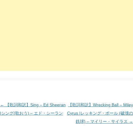
投
←
【歌詞和訳】Sing – Ed Sheeran
【歌詞和訳】Wrecking Ball – Miley
稿
|シング(歌おう) – エド・シーラン
Cyrus |レッキング・ボール (破壊の
ナ
鉄球) – マイリー・サイラス
→
ビ