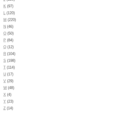
K
(97)
L
(120)
M
(220)
N
(46)
O
(50)
P
(84)
Q
(12)
R
(104)
S
(198)
T
(114)
U
(17)
V
(29)
W
(48)
X
(4)
Y
(23)
Z
(14)