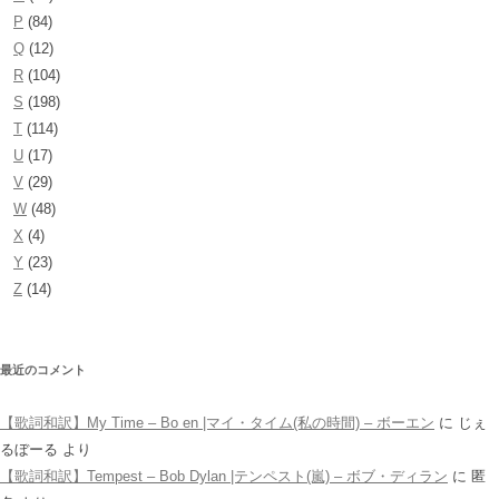
P
(84)
Q
(12)
R
(104)
S
(198)
T
(114)
U
(17)
V
(29)
W
(48)
X
(4)
Y
(23)
Z
(14)
最近のコメント
【歌詞和訳】My Time – Bo en |マイ・タイム(私の時間) – ボーエン
に
じぇ
るぼーる
より
【歌詞和訳】Tempest – Bob Dylan |テンペスト(嵐) – ボブ・ディラン
に
匿