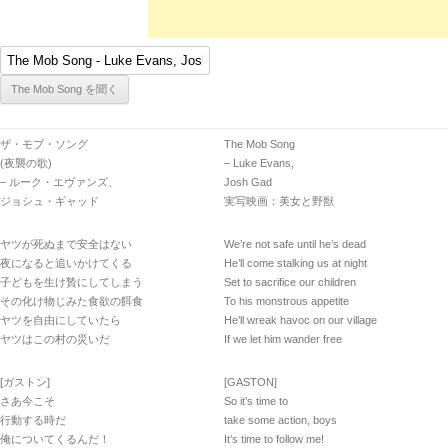
ザ・モブ・ソング
The Mob Song
(夜襲の歌)
– Luke Evans,
– ルーク・エヴァンズ、
Josh Gad
ジョシュ・ギャッド
実写映画：美女と野獣
ヤツが死ぬまで安全はない
We’re not safe until he’s dead
夜になると追いかけてくる
He’ll come stalking us at night
子どもを生け贄にしてしまう
Set to sacrifice our children
その化け物じみた食欲の餌食
To his monstrous appetite
ヤツを自由にしていたら
He’ll wreak havoc on our village
ヤツはこの村の災いだ
If we let him wander free
[ガストン]
[GASTON]
さあ今こそ
So it’s time to
行動する時だ
take some action, boys
俺についてくるんだ！
It’s time to follow me!