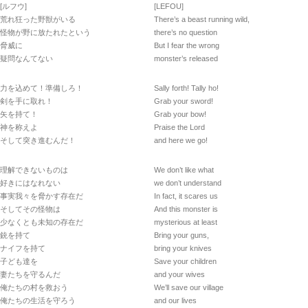
[ルフウ]
[LEFOU]
荒れ狂った野獣がいる
There’s a beast running wild,
怪物が野に放たれたという
there’s no question
脅威に
But I fear the wrong
疑問なんてない
monster’s released
力を込めて！準備しろ！
Sally forth! Tally ho!
剣を手に取れ！
Grab your sword!
矢を持て！
Grab your bow!
神を称えよ
Praise the Lord
そして突き進むんだ！
and here we go!
理解できないものは
We don’t like what
好きにはなれない
we don’t understand
事実我々を脅かす存在だ
In fact, it scares us
そしてその怪物は
And this monster is
少なくとも未知の存在だ
mysterious at least
銃を持て
Bring your guns,
ナイフを持て
bring your knives
子ども達を
Save your children
妻たちを守るんだ
and your wives
俺たちの村を救おう
We’ll save our village
俺たちの生活を守ろう
and our lives