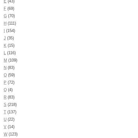
E
(43)
F
(69)
G
(70)
H
(111)
I
(154)
J
(35)
K
(15)
L
(116)
M
(109)
N
(83)
O
(59)
P
(72)
Q
(4)
R
(83)
S
(218)
T
(137)
U
(22)
V
(14)
W
(123)