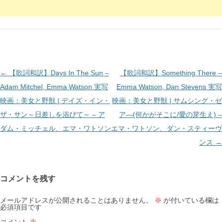
投
←
【歌詞和訳】Days In The Sun –
【歌詞和訳】Something There –
稿
Adam Mitchel, Emma Watson 実写
Emma Watson, Dan Stevens 実写
ナ
映画：美女と野獣 | デイズ・イン・
映画：美女と野獣 | サムシング・ゼ
ビ
ザ・サン～日差しを浴びて～ – ア
ア―(何かがそこに/愛の芽生え) –
ゲ
ダム・ミッチェル、エマ・ワトソン
エマ・ワトソン、ダン・スティーヴ
ー
ンス
→
シ
ョ
コメントを残す
ン
メールアドレスが公開されることはありません。
※
が付いている欄は
必須項目です