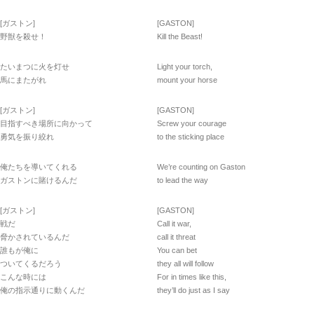
[ガストン]
[GASTON]
野獣を殺せ！
Kill the Beast!
たいまつに火を灯せ
Light your torch,
馬にまたがれ
mount your horse
[ガストン]
[GASTON]
目指すべき場所に向かって
Screw your courage
勇気を振り絞れ
to the sticking place
俺たちを導いてくれる
We’re counting on Gaston
ガストンに賭けるんだ
to lead the way
[ガストン]
[GASTON]
戦だ
Call it war,
脅かされているんだ
call it threat
誰もが俺に
You can bet
ついてくるだろう
they all will follow
こんな時には
For in times like this,
俺の指示通りに動くんだ
they’ll do just as I say