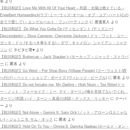
名
より
【歌詞和訳】Love Me With All Of Your Heart – 邦題：太陽は燃えている –
Engelbert Humperdinck|ラブ･ミー･ウィズ･オール・オブ・ユア･ハート(心の
全てで愛して) – エンゲルベルト・フンパーディンク
に
渡邉直人
より
【歌詞和訳】 Do What You Gotta Do (ディセンダント (ディズニー)
Descendants) – Dove Cameron, Cheyenne Jackson | ドゥ・ワット・ユー・
ガッタ・ドゥ (するべき事をする) – ダヴ・キャメロン, シャイアン・ジャク
ソン
に
タピタピ君♥️
より
【歌詞和訳】Buttercup – Jack Stauber |バターカップ – ジャック・ストウバ
ー
に
匿名
より
【歌詞和訳】Go West – Pet Shop Boys (Village People) |ゴー･ウェスト(西
へ行け) – ペット・ショップ・ボーイズ (ヴィレッジ・ピープル)
に
匿名
より
【歌詞和訳】Do not forsake me, My Darling – High Noon – Tex Ritter|ドゥ
ー・ノット・フォーセイク・ミー, マイ・ダーリン(俺を見捨てないでくれ、
ダーリン)邦題:ハイ・ヌーン – 真昼の決闘 – テックス・リッター
に
クーパ
ー
より
【歌詞和訳】Not Alone – Gemini ft. Sam Ock |ノット・アローン(1人じゃな
い) – ジェミニ ft. サム・オック
に
匿名
より
【歌詞和訳】Hold On To You – Omnia ft. Danyka Nadeau |ホールド・オン・