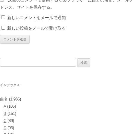
次回のコメントで使用するためブラウザーに自分の名前、メールア
ドレス、サイトを保存する。
新しいコメントをメールで通知
新しい投稿をメールで受け取る
検
索:
インデックス
曲名
(1,986)
A
(106)
B
(151)
C
(89)
D
(93)