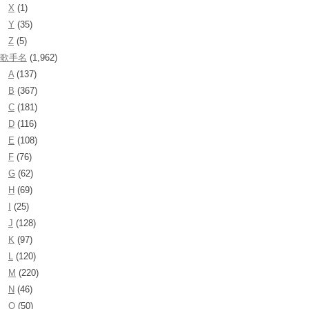
X
(1)
Y
(35)
Z
(5)
歌手名
(1,962)
A
(137)
B
(367)
C
(181)
D
(116)
E
(108)
F
(76)
G
(62)
H
(69)
I
(25)
J
(128)
K
(97)
L
(120)
M
(220)
N
(46)
O
(50)