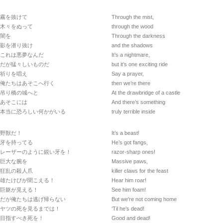
霧を抜けて
Through the mist,
木々をぬって
through the wood
闇を
Through the darkness
影を潜り抜け
and the shadows
これは悪夢なんだ
It’s a nightmare,
だが猛々しいものだ
but it’s one exciting ride
祈りを唱え
Say a prayer,
俺たちはあそこへ行く
then we’re there
吊り橋の城へと
At the drawbridge of a castle
あそこには
And there’s something
本当に恐ろしい何かがいる
truly terrible inside
野獣だ！
It’s a beast!
牙を持ってる
He’s got fangs,
レーザーのように鋭い牙を！
razor-sharp ones!
巨大な腕を
Massive paws,
狂乱の殺人爪
killer claws for the feast
雄たけびが聞こえる！
Hear him roar!
巨躯が見える！
See him foam!
だが俺たちは逃げ帰らない
But we’re not coming home
ヤツの死を見るまでは！
‘Til he’s dead!
目指すべき死を！
Good and dead!