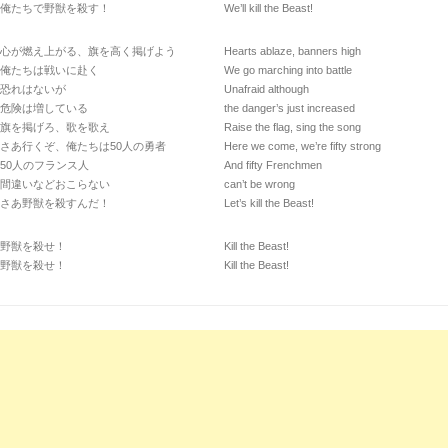
俺たちで野獣を殺す！
We’ll kill the Beast!
心が燃え上がる、旗を高く掲げよう
Hearts ablaze, banners high
俺たちは戦いに赴く
We go marching into battle
恐れはないが
Unafraid although
危険は増している
the danger’s just increased
旗を掲げろ、歌を歌え
Raise the flag, sing the song
さあ行くぞ、俺たちは50人の勇者
Here we come, we’re fifty strong
50人のフランス人
And fifty Frenchmen
間違いなどおこらない
can’t be wrong
さあ野獣を殺すんだ！
Let’s kill the Beast!
野獣を殺せ！
Kill the Beast!
野獣を殺せ！
Kill the Beast!