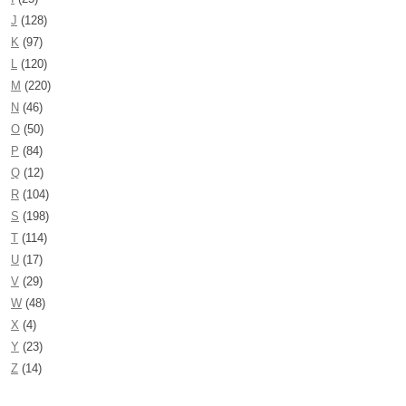
J
(128)
K
(97)
L
(120)
M
(220)
N
(46)
O
(50)
P
(84)
Q
(12)
R
(104)
S
(198)
T
(114)
U
(17)
V
(29)
W
(48)
X
(4)
Y
(23)
Z
(14)