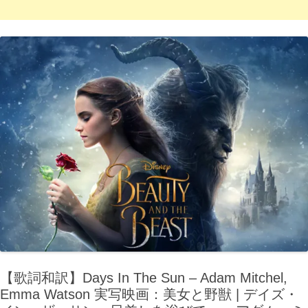
【歌詞和訳】Days In The Sun – Adam Mitchel,
Emma Watson 実写映画：美女と野獣 | デイズ・