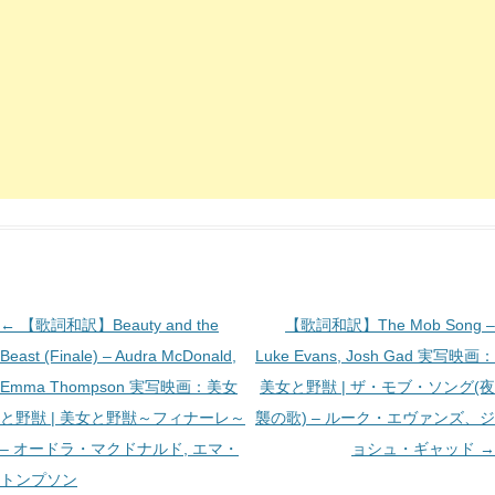
投
←
【歌詞和訳】Beauty and the
【歌詞和訳】The Mob Song –
稿
Beast (Finale) – Audra McDonald,
Luke Evans, Josh Gad 実写映画：
ナ
Emma Thompson 実写映画：美女
美女と野獣 | ザ・モブ・ソング(夜
ビ
と野獣 | 美女と野獣～フィナーレ～
襲の歌) – ルーク・エヴァンズ、ジ
ゲ
– オードラ・マクドナルド, エマ・
ョシュ・ギャッド
→
ー
トンプソン