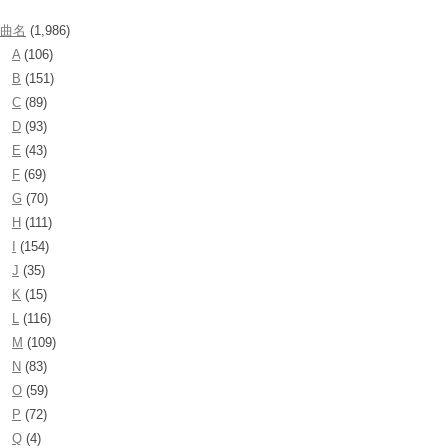
曲名
(1,986)
A
(106)
B
(151)
C
(89)
D
(93)
E
(43)
F
(69)
G
(70)
H
(111)
I
(154)
J
(35)
K
(15)
L
(116)
M
(109)
N
(83)
O
(59)
P
(72)
Q
(4)