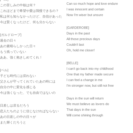
Can so much hope and love endure
この苦しみの中核は何？
I was innocent and certain
これほどまで希望や愛は我慢できるの？
Now I’m wiser but unsure
私は何も知らなかったけど、自信があった
今は賢くなったけど、何も分からない
[GARDEROBE]
Days in the past
[ガルドローブ]
All those precious days
過去の日々
Couldn’t last
あの素晴らしかった日々
Oh, hold me closer!
もう残っていない
ああ、強く抱きしめてくれ！
[BELLE]
I can’t go back into my childhood
[ベル]
One that my father made secure
子ども時代には戻れない
I can feel a change in me
父さんが守ってくれていたあの時には
I’m stronger now, but still not free
自分の中に変化を感じる
今は強くなった、でも自由ではないの
Days in the sun will return
We must believe as lovers do
日差しは戻るだろう
That days in the sun
恋人たちのように信じなければならない
Will come shining through
あの日差しの中の日々が
また輝くだろうと