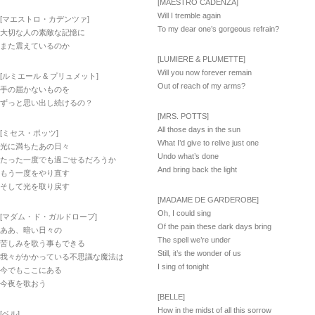
[MAESTRO CADENZA]
Will I tremble again
[マエストロ・カデンツァ]
To my dear one’s gorgeous refrain?
大切な人の素敵な記憶に
また震えているのか
[LUMIERE & PLUMETTE]
Will you now forever remain
[ルミエール & プリュメット]
Out of reach of my arms?
手の届かないものを
ずっと思い出し続けるの？
[MRS. POTTS]
All those days in the sun
[ミセス・ポッツ]
What I’d give to relive just one
光に満ちたあの日々
Undo what’s done
たった一度でも過ごせるだろうか
And bring back the light
もう一度をやり直す
そして光を取り戻す
[MADAME DE GARDEROBE]
Oh, I could sing
[マダム・ド・ガルドローブ]
Of the pain these dark days bring
ああ、暗い日々の
The spell we’re under
苦しみを歌う事もできる
Still, it’s the wonder of us
我々がかかっている不思議な魔法は
I sing of tonight
今でもここにある
今夜を歌おう
[BELLE]
How in the midst of all this sorrow
[ベル]