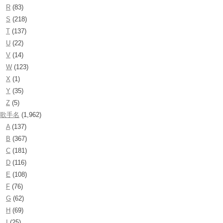
R
(83)
S
(218)
T
(137)
U
(22)
V
(14)
W
(123)
X
(1)
Y
(35)
Z
(5)
歌手名
(1,962)
A
(137)
B
(367)
C
(181)
D
(116)
E
(108)
F
(76)
G
(62)
H
(69)
I
(25)