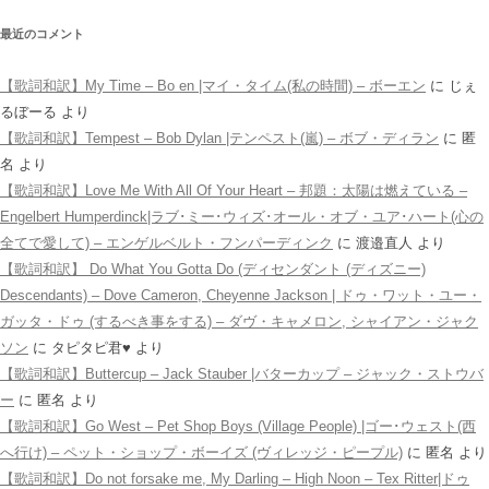
最近のコメント
【歌詞和訳】My Time – Bo en |マイ・タイム(私の時間) – ボーエン
に
じぇ
るぼーる
より
【歌詞和訳】Tempest – Bob Dylan |テンペスト(嵐) – ボブ・ディラン
に
匿
名
より
【歌詞和訳】Love Me With All Of Your Heart – 邦題：太陽は燃えている –
Engelbert Humperdinck|ラブ･ミー･ウィズ･オール・オブ・ユア･ハート(心の
全てで愛して) – エンゲルベルト・フンパーディンク
に
渡邉直人
より
【歌詞和訳】 Do What You Gotta Do (ディセンダント (ディズニー)
Descendants) – Dove Cameron, Cheyenne Jackson | ドゥ・ワット・ユー・
ガッタ・ドゥ (するべき事をする) – ダヴ・キャメロン, シャイアン・ジャク
ソン
に
タピタピ君♥️
より
【歌詞和訳】Buttercup – Jack Stauber |バターカップ – ジャック・ストウバ
ー
に
匿名
より
【歌詞和訳】Go West – Pet Shop Boys (Village People) |ゴー･ウェスト(西
へ行け) – ペット・ショップ・ボーイズ (ヴィレッジ・ピープル)
に
匿名
より
【歌詞和訳】Do not forsake me, My Darling – High Noon – Tex Ritter|ドゥ