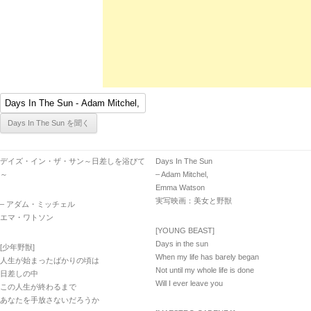
デイズ・イン・ザ・サン～日差しを浴びて
Days In The Sun
～
– Adam Mitchel,
Emma Watson
実写映画：美女と野獣
– アダム・ミッチェル
エマ・ワトソン
[YOUNG BEAST]
Days in the sun
[少年野獣]
When my life has barely began
人生が始まったばかりの頃は
Not until my whole life is done
日差しの中
Will I ever leave you
この人生が終わるまで
あなたを手放さないだろうか