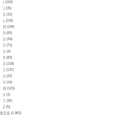
I
(154)
J
(35)
K
(15)
L
(116)
M
(109)
N
(83)
O
(59)
P
(72)
Q
(4)
R
(83)
S
(218)
T
(137)
U
(22)
V
(14)
W
(123)
X
(1)
Y
(35)
Z
(5)
歌手名
(1,962)