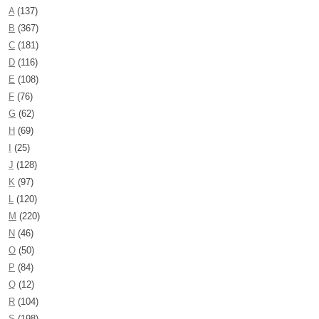
A
(137)
B
(367)
C
(181)
D
(116)
E
(108)
F
(76)
G
(62)
H
(69)
I
(25)
J
(128)
K
(97)
L
(120)
M
(220)
N
(46)
O
(50)
P
(84)
Q
(12)
R
(104)
S
(198)