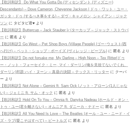
【歌詞和訳】 Do What You Gotta Do (ディセンダント (ディズニー)
Descendants) – Dove Cameron, Cheyenne Jackson | ドゥ・ワット・ユー・
ガッタ・ドゥ (するべき事をする) – ダヴ・キャメロン, シャイアン・ジャク
ソン
に
タピタピ君♥️
より
【歌詞和訳】Buttercup – Jack Stauber |バターカップ – ジャック・ストウバ
ー
に
匿名
より
【歌詞和訳】Go West – Pet Shop Boys (Village People) |ゴー･ウェスト(西
へ行け) – ペット・ショップ・ボーイズ (ヴィレッジ・ピープル)
に
匿名
より
【歌詞和訳】Do not forsake me, My Darling – High Noon – Tex Ritter|ドゥ
ー・ノット・フォーセイク・ミー, マイ・ダーリン(俺を見捨てないでくれ、
ダーリン)邦題:ハイ・ヌーン – 真昼の決闘 – テックス・リッター
に
クーパ
ー
より
【歌詞和訳】Not Alone – Gemini ft. Sam Ock |ノット・アローン(1人じゃな
い) – ジェミニ ft. サム・オック
に
匿名
より
【歌詞和訳】Hold On To You – Omnia ft. Danyka Nadeau |ホールド・オン・
トゥ・ユー(君を離さない) – オムニア ft. ダニーカ・ナドー
に
匿名
より
【歌詞和訳】All You Need Is Love – The Beatles |オール・ユー・ニード・イ
ズ・ラブ(愛こそはすべて) – ビートルズ
に
匿名
より