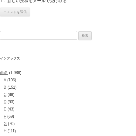
新しい投稿をメールで受け取る
検
索:
インデックス
曲名
(1,986)
A
(106)
B
(151)
C
(89)
D
(93)
E
(43)
F
(69)
G
(70)
H
(111)