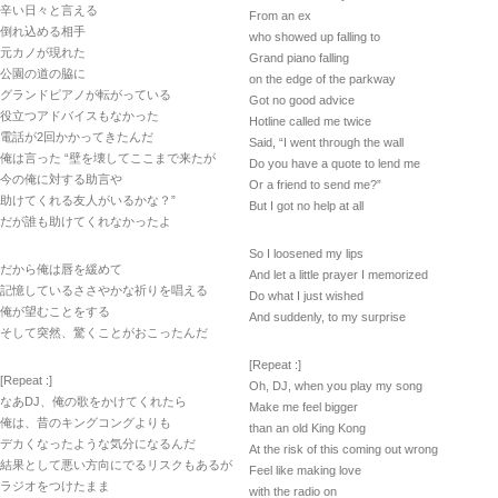
辛い日々と言える
From an ex
倒れ込める相手
who showed up falling to
元カノが現れた
Grand piano falling
公園の道の脇に
on the edge of the parkway
グランドピアノが転がっている
Got no good advice
役立つアドバイスもなかった
Hotline called me twice
電話が2回かかってきたんだ
Said, “I went through the wall
俺は言った “壁を壊してここまで来たが
Do you have a quote to lend me
今の俺に対する助言や
Or a friend to send me?”
助けてくれる友人がいるかな？”
But I got no help at all
だが誰も助けてくれなかったよ
So I loosened my lips
だから俺は唇を緩めて
And let a little prayer I memorized
記憶しているささやかな祈りを唱える
Do what I just wished
俺が望むことをする
And suddenly, to my surprise
そして突然、驚くことがおこったんだ
[Repeat :]
[Repeat :]
Oh, DJ, when you play my song
なあDJ、俺の歌をかけてくれたら
Make me feel bigger
俺は、昔のキングコングよりも
than an old King Kong
デカくなったような気分になるんだ
At the risk of this coming out wrong
結果として悪い方向にでるリスクもあるが
Feel like making love
ラジオをつけたまま
with the radio on