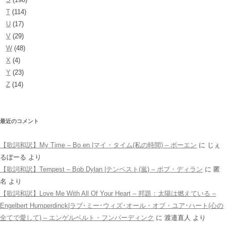
T
(114)
U
(17)
V
(29)
W
(48)
X
(4)
Y
(23)
Z
(14)
最近のコメント
【歌詞和訳】My Time – Bo en |マイ・タイム(私の時間) – ボーエン
に
じぇ
るぼーる
より
【歌詞和訳】Tempest – Bob Dylan |テンペスト(嵐) – ボブ・ディラン
に
匿
名
より
【歌詞和訳】Love Me With All Of Your Heart – 邦題：太陽は燃えている –
Engelbert Humperdinck|ラブ･ミー･ウィズ･オール・オブ・ユア･ハート(心の
全てで愛して) – エンゲルベルト・フンパーディンク
に
渡邉直人
より