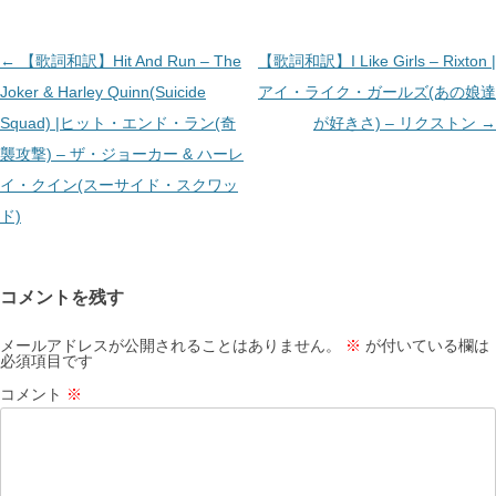
投
←
【歌詞和訳】Hit And Run – The
【歌詞和訳】I Like Girls – Rixton |
稿
Joker & Harley Quinn(Suicide
アイ・ライク・ガールズ(あの娘達
ナ
Squad) |ヒット・エンド・ラン(奇
が好きさ) – リクストン
→
ビ
襲攻撃) – ザ・ジョーカー & ハーレ
ゲ
イ・クイン(スーサイド・スクワッ
ー
ド)
シ
ョ
コメントを残す
ン
メールアドレスが公開されることはありません。
※
が付いている欄は
必須項目です
コメント
※