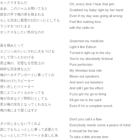
セックスするんだ
Oh, every time I hear that jam
ああ、このジャムを聞いてると
Grabbed my baby right by her hand
彼女の手で俺の体を掴まれる
Even if my day was going all wrong
もしも完全に最悪の1日だったとしても
Feel like making love
ラジオをつけたまま
with the radio on
セックスをしたい気分なのさ
Snatched my medicine
薬を掴みとって
Light it like Edison
エジソンみたいにそれに火をつける
Turned it right up to the sky
そして空へとかかげる
You’re my absolutely fictional
君は俺の、完璧なる空想上の
Pure perfection
純粋な完全体なんだ
My Venetian boat ride
俺のベネチアンボートに乗ってくれ
Blown out speakers
壊れかけたスピーカー
And worn out tweeters
使い古したツイーター
And still I get the effect
更にエフェクトもかかってる
If you got my go-to living
俺が完全なクソ野郎だとしても
It’ll get me in the spirit
君が俺の安住となってくれるなら
Even if I’m a complete wreck
俺の魂にまで届くはずさ
Don’t you call it a flaw
ダメ出しをしないでくれよ
Everybody needs some a peace of mind
誰にでもちょっとした事って必要だろ
It should be the law
ちょっとしたプライベートを楽しむ為
To take a little private time