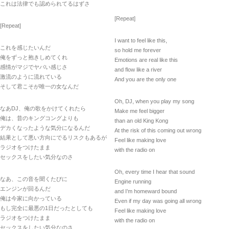
これは法律でも認められてるはずさ
[Repeat]
[Repeat]
I want to feel like this,
これを感じたいんだ
so hold me forever
俺をずっと抱きしめてくれ
Emotions are real like this
感情がマジでヤバい感じさ
and flow like a river
激流のように流れている
And you are the only one
そして君こそが唯一の女なんだ
Oh, DJ, when you play my song
なあDJ、俺の歌をかけてくれたら
Make me feel bigger
俺は、昔のキングコングよりも
than an old King Kong
デカくなったような気分になるんだ
At the risk of this coming out wrong
結果として悪い方向にでるリスクもあるが
Feel like making love
ラジオをつけたまま
with the radio on
セックスをしたい気分なのさ
Oh, every time I hear that sound
なあ、この音を聞くたびに
Engine running
エンジンが回るんだ
and I’m homeward bound
俺は今家に向かっている
Even if my day was going all wrong
もし完全に最悪の1日だったとしても
Feel like making love
ラジオをつけたまま
with the radio on
セックスをしたい気分なのさ