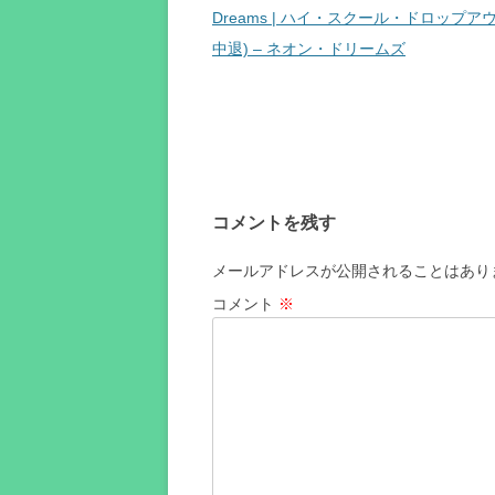
稿
Dreams | ハイ・スクール・ドロップアウ
ナ
中退) – ネオン・ドリームズ
ビ
ゲ
ー
シ
ョ
コメントを残す
ン
メールアドレスが公開されることはあり
コメント
※