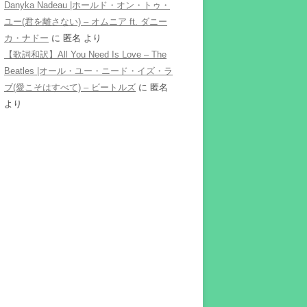
Danyka Nadeau |ホールド・オン・トゥ・
ユー(君を離さない) – オムニア ft. ダニー
カ・ナドー
に
匿名
より
【歌詞和訳】All You Need Is Love – The
Beatles |オール・ユー・ニード・イズ・ラ
ブ(愛こそはすべて) – ビートルズ
に
匿名
より