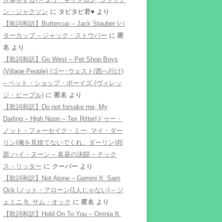
ン・ジャクソン
に
タピタピ君♥️
より
【歌詞和訳】Buttercup – Jack Stauber |バ
ターカップ – ジャック・ストウバー
に
匿
名
より
【歌詞和訳】Go West – Pet Shop Boys
(Village People) |ゴー･ウェスト(西へ行け)
– ペット・ショップ・ボーイズ (ヴィレッ
ジ・ピープル)
に
匿名
より
【歌詞和訳】Do not forsake me, My
Darling – High Noon – Tex Ritter|ドゥー・
ノット・フォーセイク・ミー, マイ・ダー
リン(俺を見捨てないでくれ、ダーリン)邦
題:ハイ・ヌーン – 真昼の決闘 – テック
ス・リッター
に
クーパー
より
【歌詞和訳】Not Alone – Gemini ft. Sam
Ock |ノット・アローン(1人じゃない) – ジ
ェミニ ft. サム・オック
に
匿名
より
【歌詞和訳】Hold On To You – Omnia ft.