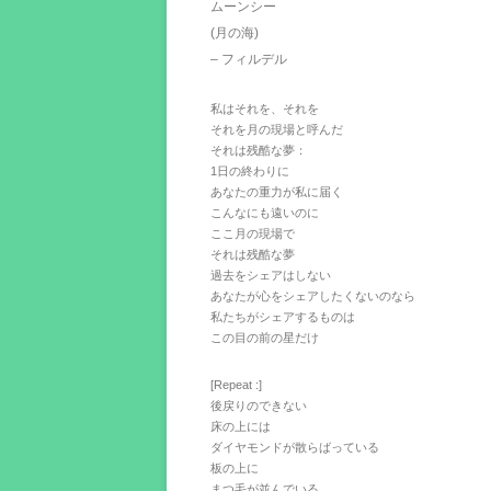
ムーンシー
(月の海)
– フィルデル
私はそれを、それを
それを月の現場と呼んだ
それは残酷な夢：
1日の終わりに
あなたの重力が私に届く
こんなにも遠いのに
ここ月の現場で
それは残酷な夢
過去をシェアはしない
あなたが心をシェアしたくないのなら
私たちがシェアするものは
この目の前の星だけ
[Repeat :]
後戻りのできない
床の上には
ダイヤモンドが散らばっている
板の上に
まつ毛が並んでいる