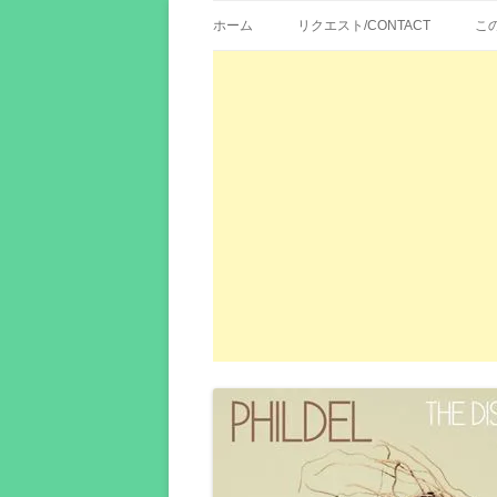
歌詞紹介、映画の主題歌とその和訳。リク
エイカシ | 洋楽歌
ホーム
リクエスト/CONTACT
こ