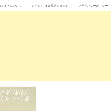
コ
エストも受付。
詞の和訳、英語の意味、読み方
ン
のサイトについて
カナカシ-洋楽歌詞カタカナ
プライバシーポリシー
テ
ン
ツ
へ
ス
キ
ッ
プ