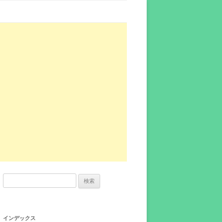
検
索:
インデックス