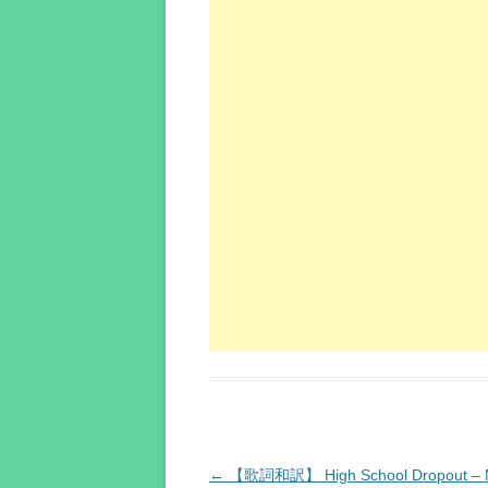
投
←
【歌詞和訳】 High School Dropout – 