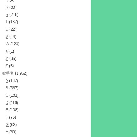
R
(83)
S
(218)
T
(137)
U
(22)
V
(14)
W
(123)
X
(1)
Y
(35)
Z
(5)
歌手名
(1,962)
A
(137)
B
(367)
C
(181)
D
(116)
E
(108)
F
(76)
G
(62)
H
(69)