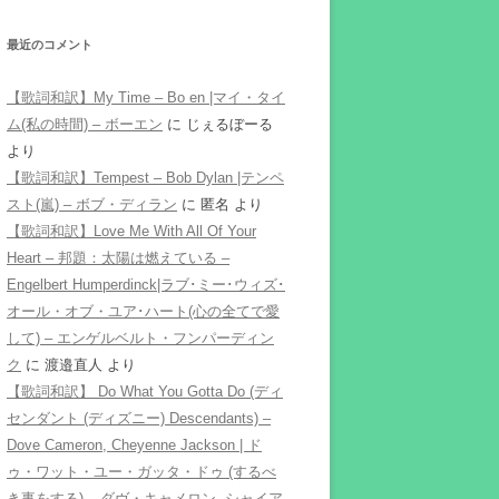
最近のコメント
【歌詞和訳】My Time – Bo en |マイ・タイ
ム(私の時間) – ボーエン
に
じぇるぼーる
より
【歌詞和訳】Tempest – Bob Dylan |テンペ
スト(嵐) – ボブ・ディラン
に
匿名
より
【歌詞和訳】Love Me With All Of Your
Heart – 邦題：太陽は燃えている –
Engelbert Humperdinck|ラブ･ミー･ウィズ･
オール・オブ・ユア･ハート(心の全てで愛
して) – エンゲルベルト・フンパーディン
ク
に
渡邉直人
より
【歌詞和訳】 Do What You Gotta Do (ディ
センダント (ディズニー) Descendants) –
Dove Cameron, Cheyenne Jackson | ド
ゥ・ワット・ユー・ガッタ・ドゥ (するべ
き事をする) – ダヴ・キャメロン, シャイア