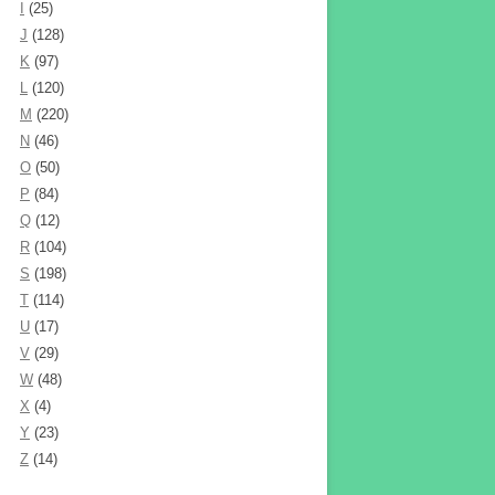
I
(25)
J
(128)
K
(97)
L
(120)
M
(220)
N
(46)
O
(50)
P
(84)
Q
(12)
R
(104)
S
(198)
T
(114)
U
(17)
V
(29)
W
(48)
X
(4)
Y
(23)
Z
(14)