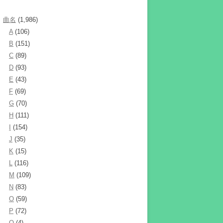
曲名
(1,986)
A
(106)
B
(151)
C
(89)
D
(93)
E
(43)
F
(69)
G
(70)
H
(111)
I
(154)
J
(35)
K
(15)
L
(116)
M
(109)
N
(83)
O
(59)
P
(72)
Q
(4)