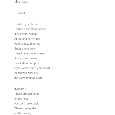
Moonsea
– Phildel
I called it, I called it,
I called it the moon scene
It is a cruel dream:
At the end of my day
your gravity reaches
Such a long way
Here in the moon scene
It is a cruel dream
Don’t share the past,
if you won’t share your heart
All that we share is
the view of these stars
[Repeat :]
There are diamonds
on the floor
you can’t take back
There’s an eyelash
on the board,