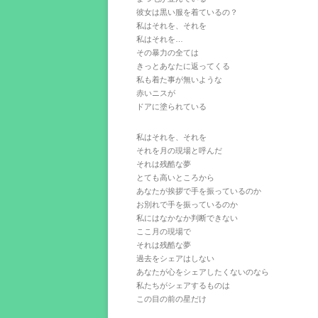
彼女は黒い服を着ているの？
私はそれを、それを
私はそれを…
その暴力の全ては
きっとあなたに返ってくる
私も着た事が無いような
赤いニスが
ドアに塗られている
私はそれを、それを
それを月の現場と呼んだ
それは残酷な夢
とても高いところから
あなたが挨拶で手を振っているのか
お別れで手を振っているのか
私にはなかなか判断できない
ここ月の現場で
それは残酷な夢
過去をシェアはしない
あなたが心をシェアしたくないのなら
私たちがシェアするものは
この目の前の星だけ