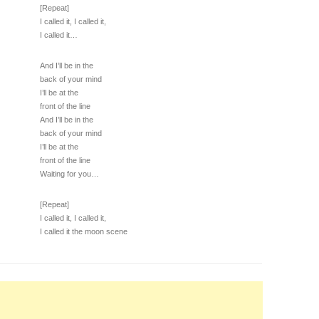
[Repeat]
I called it, I called it,
I called it…
And I’ll be in the
back of your mind
I’ll be at the
front of the line
And I’ll be in the
back of your mind
I’ll be at the
front of the line
Waiting for you…
[Repeat]
I called it, I called it,
I called it the moon scene