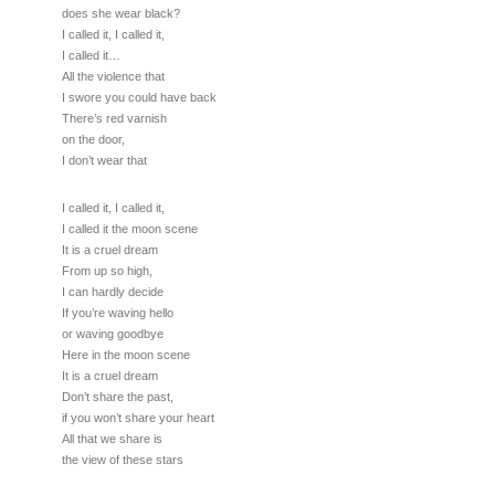
does she wear black?
I called it, I called it,
I called it…
All the violence that
I swore you could have back
There’s red varnish
on the door,
I don’t wear that
I called it, I called it,
I called it the moon scene
It is a cruel dream
From up so high,
I can hardly decide
If you’re waving hello
or waving goodbye
Here in the moon scene
It is a cruel dream
Don’t share the past,
if you won’t share your heart
All that we share is
the view of these stars