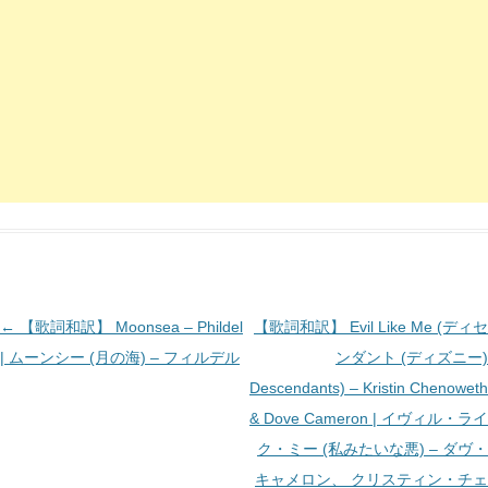
投
←
【歌詞和訳】 Moonsea – Phildel
【歌詞和訳】 Evil Like Me (ディセ
稿
| ムーンシー (月の海) – フィルデル
ンダント (ディズニー)
ナ
Descendants) – Kristin Chenoweth
ビ
& Dove Cameron | イヴィル・ライ
ゲ
ク・ミー (私みたいな悪) – ダヴ・
ー
キャメロン、 クリスティン・チェ