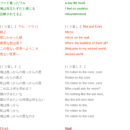
フード被ったワル
a low-life hood
俺は役立たずだと感じる
I feel so useless,
誤解されてるよ
misunderstood
[くり返し 1:
マル、イヴィ
]
[くり返し 1:
Mal and Evie
]
鏡よ
Mirror,
壁にかかった鏡
mirror on the wall
最悪な奴は誰？
Who’s the baddest of them all?
この危ない世界へようこそ
Welcome to my wicked world,
危ない世界へ
wicked world
[くり返し 2：]
[くり返し 2：]
俺は根っからの根っからの悪
I’m rotten to the core, core
根っからの悪さ
Rotten to the core
私は根っからの根っからの悪
I’m rotten to the core, core
これ以上何を求める？
Who could ask for more?
隣の子みたいな
I’m nothing like the kid next,
隣の子みたいな特徴は何もない
like the kid next door
俺は根っから
I’m rotten to the,
私は根っから
I’m rotten to the
俺は根っからの悪なのさ
I’m rotten to the core
[マル]
[Mal]