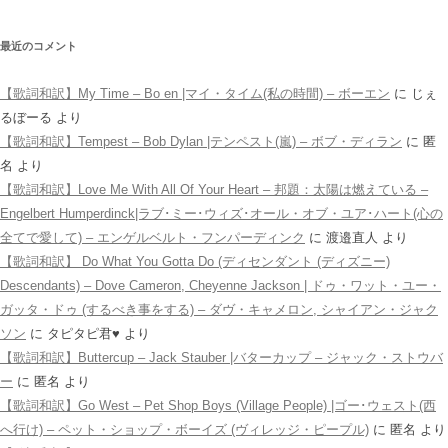
最近のコメント
【歌詞和訳】My Time – Bo en |マイ・タイム(私の時間) – ボーエン
に
じぇ
るぼーる
より
【歌詞和訳】Tempest – Bob Dylan |テンペスト(嵐) – ボブ・ディラン
に
匿
名
より
【歌詞和訳】Love Me With All Of Your Heart – 邦題：太陽は燃えている –
Engelbert Humperdinck|ラブ･ミー･ウィズ･オール・オブ・ユア･ハート(心の
全てで愛して) – エンゲルベルト・フンパーディンク
に
渡邉直人
より
【歌詞和訳】 Do What You Gotta Do (ディセンダント (ディズニー)
Descendants) – Dove Cameron, Cheyenne Jackson | ドゥ・ワット・ユー・
ガッタ・ドゥ (するべき事をする) – ダヴ・キャメロン, シャイアン・ジャク
ソン
に
タピタピ君♥️
より
【歌詞和訳】Buttercup – Jack Stauber |バターカップ – ジャック・ストウバ
ー
に
匿名
より
【歌詞和訳】Go West – Pet Shop Boys (Village People) |ゴー･ウェスト(西
へ行け) – ペット・ショップ・ボーイズ (ヴィレッジ・ピープル)
に
匿名
より