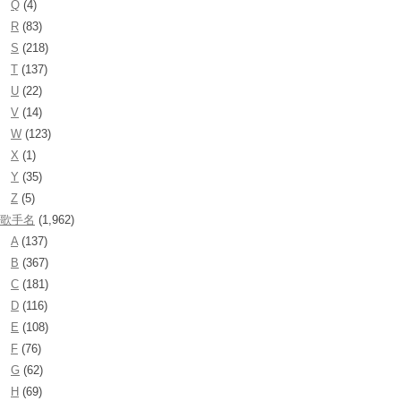
Q
(4)
R
(83)
S
(218)
T
(137)
U
(22)
V
(14)
W
(123)
X
(1)
Y
(35)
Z
(5)
歌手名
(1,962)
A
(137)
B
(367)
C
(181)
D
(116)
E
(108)
F
(76)
G
(62)
H
(69)