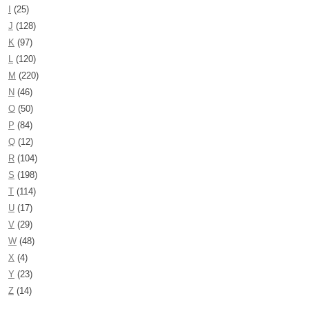
I
(25)
J
(128)
K
(97)
L
(120)
M
(220)
N
(46)
O
(50)
P
(84)
Q
(12)
R
(104)
S
(198)
T
(114)
U
(17)
V
(29)
W
(48)
X
(4)
Y
(23)
Z
(14)