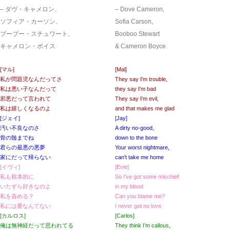
– ダヴ・キャメロン、
– Dove Cameron,
ソフィア・カーソン、
Sofia Carson,
ブーブー・スチュワート、
Booboo Stewart
キャメロン・ボイス
& Cameron Boyce
[マル]
[Mal]
私が問題児なんだってさ
They say I’m trouble,
私は悪い子なんだって
they say I’m bad
邪悪だって言われて
They say I’m evil,
私は嬉しくなるのよ
and that makes me glad
[ジェイ]
[Jay]
汚い不良なのさ
A dirty no-good,
骨の髄までね
down to the bone
君らの最悪の悪夢
Your worst nightmare,
家にだって帰らない
can’t take me home
[イヴィ]
[Evie]
私も根本的に
So I’ve got some mischief
いたずら好きなのよ
in my blood
私を責める？
Can you blame me?
私には愛なんてない
I never got no love
[カルロス]
[Carlos]
俺は無神経だって思われてる
They think I’m callous,