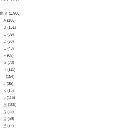
曲名
(1,986)
A
(106)
B
(151)
C
(89)
D
(93)
E
(43)
F
(69)
G
(70)
H
(111)
I
(154)
J
(35)
K
(15)
L
(116)
M
(109)
N
(83)
O
(59)
P
(72)