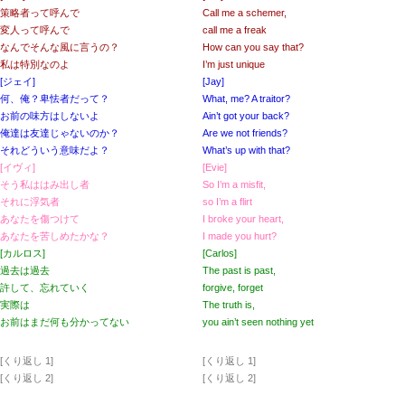
策略者って呼んで
Call me a schemer,
変人って呼んで
call me a freak
なんでそんな風に言うの？
How can you say that?
私は特別なのよ
I’m just unique
[ジェイ]
[Jay]
何、俺？卑怯者だって？
What, me? A traitor?
お前の味方はしないよ
Ain’t got your back?
俺達は友達じゃないのか？
Are we not friends?
それどういう意味だよ？
What’s up with that?
[イヴィ]
[Evie]
そう私ははみ出し者
So I’m a misfit,
それに浮気者
so I’m a flirt
あなたを傷つけて
I broke your heart,
あなたを苦しめたかな？
I made you hurt?
[カルロス]
[Carlos]
過去は過去
The past is past,
許して、忘れていく
forgive, forget
実際は
The truth is,
お前はまだ何も分かってない
you ain’t seen nothing yet
[くり返し 1]
[くり返し 1]
[くり返し 2]
[くり返し 2]