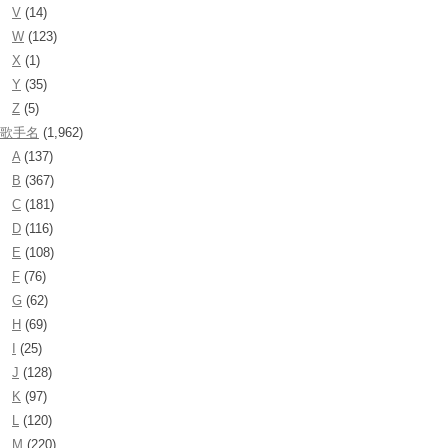
V
(14)
W
(123)
X
(1)
Y
(35)
Z
(5)
歌手名
(1,962)
A
(137)
B
(367)
C
(181)
D
(116)
E
(108)
F
(76)
G
(62)
H
(69)
I
(25)
J
(128)
K
(97)
L
(120)
M
(220)