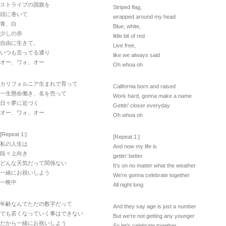
ストライプの国旗を
Striped flag,
頭に巻いて
wrapped around my head
青、白
Blue, white,
少しの赤
little bit of red
自由に生きて,
Live free,
いつも言ってる通り
like we always said
オー、ワォ、オー
Oh whoa oh
カリフォルニア生まれで育って
California born and raised
一生懸命働き、名を売って
Work hard, gonna make a name
日々夢に近づく
Gettin’ closer everyday
オー、ワォ、オー
Oh whoa oh
[Repeat 1:]
[Repeat 1:]
私の人生は
And now my life is
段々上向き
gettin’ better
どんな天気だって関係ない
It’s on no matter what the weather
一緒にお祝いしよう
We’re gonna celebrate together
一晩中
All night long
年齢なんてただの数字だって
And they say age is just a number
でも若くなっていく事はできない
But we’re not getting any younger
だから一緒にお祝いしよう
So let’s celebrate together