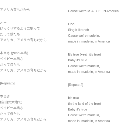
アメリカ育ちだから
Cause we’re M-A-D-E I-N America
オー
Ooh
びっくりするように歌って
Sing it like ooh
だって僕たち
Cause we’re made in,
アメリカ、アメリカ育ちだから
made in, made in, in America
本当さ (yeah 本当)
It’s true (yeah it’s true)
ベイビー本当さ
Baby it’s true
だって僕たち
Cause we’re made in,
アメリカ、アメリカ育ちだから
made in, made in, in America
[Repeat 2]
[Repeat 2]
本当さ
It’s true
(自由の大地で)
(in the land of the free)
ベイビー本当さ
Baby it’s true
だって僕たち
Cause we’re made in,
アメリカ、アメリカ育ちだから
made in, made in, in America