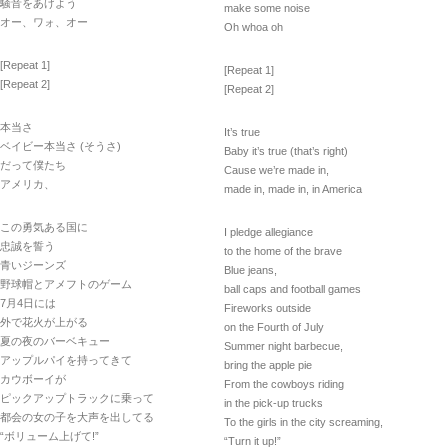
騒音をあげよう
make some noise
オー、ワォ、オー
Oh whoa oh
[Repeat 1]
[Repeat 1]
[Repeat 2]
[Repeat 2]
本当さ
It’s true
ベイビー本当さ (そうさ)
Baby it’s true (that’s right)
だって僕たち
Cause we’re made in,
アメリカ、
made in, made in, in America
この勇気ある国に
I pledge allegiance
忠誠を誓う
to the home of the brave
青いジーンズ
Blue jeans,
野球帽とアメフトのゲーム
ball caps and football games
7月4日には
Fireworks outside
外で花火が上がる
on the Fourth of July
夏の夜のバーベキュー
Summer night barbecue,
アップルパイを持ってきて
bring the apple pie
カウボーイが
From the cowboys riding
ピックアップトラックに乗って
in the pick-up trucks
都会の女の子を大声を出してる
To the girls in the city screaming,
“ボリューム上げて!”
“Turn it up!”