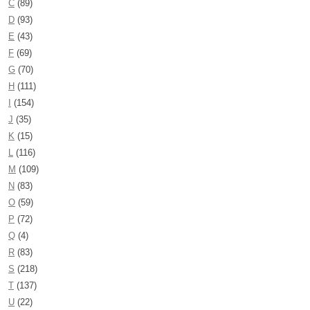
C
(89)
D
(93)
E
(43)
F
(69)
G
(70)
H
(111)
I
(154)
J
(35)
K
(15)
L
(116)
M
(109)
N
(83)
O
(59)
P
(72)
Q
(4)
R
(83)
S
(218)
T
(137)
U
(22)