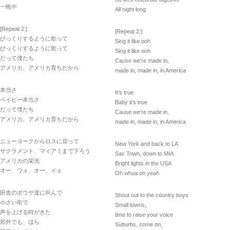
一晩中
All night long
[Repeat 2:]
[Repeat 2:]
びっくりするように歌って
Sing it like ooh
びっくりするように歌って
Sing it like ooh
だって僕たち
Cause we’re made in,
アメリカ、アメリカ育ちだから
made in, made in, in America
本当さ
It’s true
ベイビー本当さ
Baby it’s true
だって僕たち
Cause we’re made in,
アメリカ、アメリカ育ちだから
made in, made in, in America
ニューヨークからロスに戻って
New York and back to LA
サクラメント、マイアミまで下ろう
Sac Town, down to MIA
アメリカの栄光
Bright lights in the USA
オー、ワォ、オー、イェ
Oh whoa oh yeah
田舎のボウヤ達に叫んで
Shout out to the country boys
小さい街で
Small towns,
声を上げる時がきた
time to raise your voice
郊外でも、ほら
Suburbs, come on,