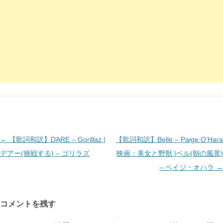
投
←
【歌詞和訳】DARE – Gorillaz |
【歌詞和訳】Belle – Paige O’Hara
稿
デアー(挑戦する) – ゴリラズ
映画：美女と野獣 |ベル(朝の風景)
ナ
– ペイジ・オハラ
→
ビ
ゲ
コメントを残す
ー