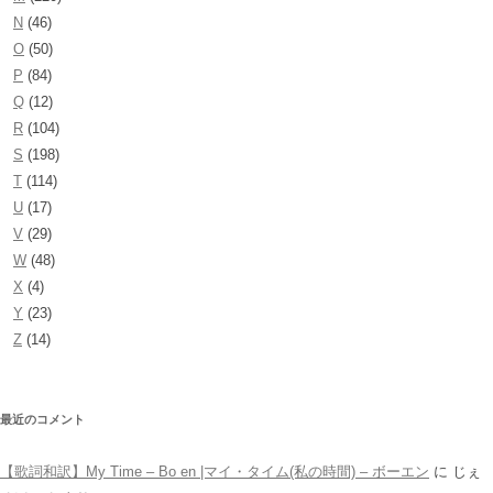
N
(46)
O
(50)
P
(84)
Q
(12)
R
(104)
S
(198)
T
(114)
U
(17)
V
(29)
W
(48)
X
(4)
Y
(23)
Z
(14)
最近のコメント
【歌詞和訳】My Time – Bo en |マイ・タイム(私の時間) – ボーエン
に
じぇ