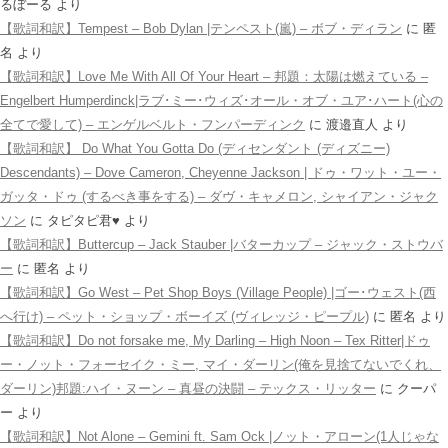
るぼーる
より
【歌詞和訳】Tempest – Bob Dylan |テンペスト(嵐) – ボブ・ディラン
に
匿
名
より
【歌詞和訳】Love Me With All Of Your Heart – 邦題：太陽は燃えている –
Engelbert Humperdinck|ラブ･ミー･ウィズ･オール・オブ・ユア･ハート(心の
全てで愛して) – エンゲルベルト・フンパーディンク
に
渡邉直人
より
【歌詞和訳】 Do What You Gotta Do (ディセンダント (ディズニー)
Descendants) – Dove Cameron, Cheyenne Jackson | ドゥ・ワット・ユー・
ガッタ・ドゥ (するべき事をする) – ダヴ・キャメロン, シャイアン・ジャク
ソン
に
タピタピ君♥️
より
【歌詞和訳】Buttercup – Jack Stauber |バターカップ – ジャック・ストウバ
ー
に
匿名
より
【歌詞和訳】Go West – Pet Shop Boys (Village People) |ゴー･ウェスト(西
へ行け) – ペット・ショップ・ボーイズ (ヴィレッジ・ピープル)
に
匿名
より
【歌詞和訳】Do not forsake me, My Darling – High Noon – Tex Ritter|ドゥ
ー・ノット・フォーセイク・ミー, マイ・ダーリン(俺を見捨てないでくれ、
ダーリン)邦題:ハイ・ヌーン – 真昼の決闘 – テックス・リッター
に
クーパ
ー
より
【歌詞和訳】Not Alone – Gemini ft. Sam Ock |ノット・アローン(1人じゃな