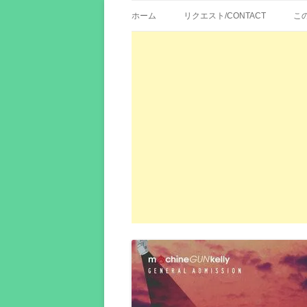
歌詞紹介、映画の主題歌とその和訳。リク
エイカシ | 洋楽歌
ホーム
リクエスト/CONTACT
こ