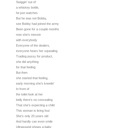
Swiggin’ out of
a whiskey bottle,
he just watches
But he was not Bobby,
see Bobby had joined the army
Been gone for a couple months
now she’s messin
with everybody
Everyone of the dealers,
everyone hears her squealing
Trading pussy for product,
she did anything
for that feeling
But then
she started that feeling,
early morning she’s kneelin’
In front of
the toilet look at her
belly there’s no concealing
That she’s expecting a child
This woman is living foul
She’s only 20 years old
And hardly can even smile
Ultrasound shows a baby