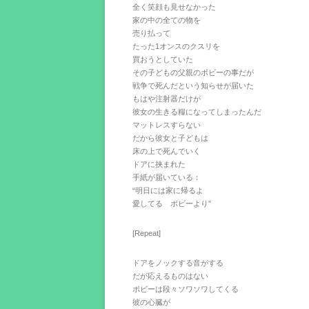
全く笑顔も見せなかった
家の中の全ての物を
売り払って
たった1オンスのクスリを
買おうとしていた
その子どもの父親のボビーの事だが
戦争で死んだという知らせが届いた
もはや注射器だけが
彼女の生きる糧になってしまったんだ
マットレスすらない
だから彼女と子どもは
床の上で死んでいく
ドアに挟まれた
手紙が届いている：
“明日には家に帰るよ
愛してる ボビーより”
[Repeat]
ドアをノックする音がする
だが応えるものはない
ボビーは段々ソワソワしてくる
彼の心臓が