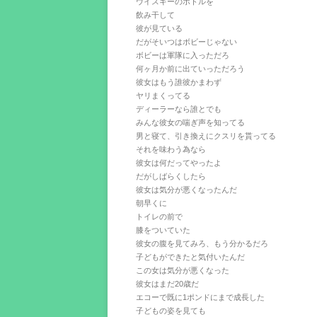
ウイスキーのボトルを
飲み干して
彼が見ている
だがそいつはボビーじゃない
ボビーは軍隊に入っただろ
何ヶ月か前に出ていっただろう
彼女はもう誰彼かまわず
ヤリまくってる
ディーラーなら誰とでも
みんな彼女の喘ぎ声を知ってる
男と寝て、引き換えにクスリを貰ってる
それを味わう為なら
彼女は何だってやったよ
だがしばらくしたら
彼女は気分が悪くなったんだ
朝早くに
トイレの前で
膝をついていた
彼女の腹を見てみろ、もう分かるだろ
子どもができたと気付いたんだ
この女は気分が悪くなった
彼女はまだ20歳だ
エコーで既に1ポンドにまで成長した
子どもの姿を見ても