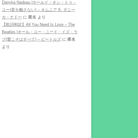
Danyka Nadeau |ホールド・オン・トゥ・
ユー(君を離さない) – オムニア ft. ダニー
カ・ナドー
に
匿名
より
【歌詞和訳】All You Need Is Love – The
Beatles |オール・ユー・ニード・イズ・ラ
ブ(愛こそはすべて) – ビートルズ
に
匿名
より