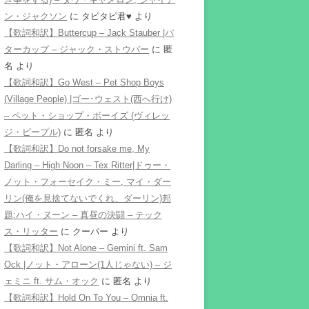
ン・ジャクソン
に
タピタピ君♥️
より
【歌詞和訳】Buttercup – Jack Stauber |バ
ターカップ – ジャック・ストウバー
に
匿
名
より
【歌詞和訳】Go West – Pet Shop Boys
(Village People) |ゴー･ウェスト(西へ行け)
– ペット・ショップ・ボーイズ (ヴィレッ
ジ・ピープル)
に
匿名
より
【歌詞和訳】Do not forsake me, My
Darling – High Noon – Tex Ritter|ドゥー・
ノット・フォーセイク・ミー, マイ・ダー
リン(俺を見捨てないでくれ、ダーリン)邦
題:ハイ・ヌーン – 真昼の決闘 – テック
ス・リッター
に
クーパー
より
【歌詞和訳】Not Alone – Gemini ft. Sam
Ock |ノット・アローン(1人じゃない) – ジ
ェミニ ft. サム・オック
に
匿名
より
【歌詞和訳】Hold On To You – Omnia ft.