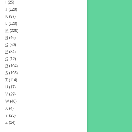
I
(25)
J
(128)
K
(97)
L
(120)
M
(220)
N
(46)
O
(50)
P
(84)
Q
(12)
R
(104)
S
(198)
T
(114)
U
(17)
V
(29)
W
(48)
X
(4)
Y
(23)
Z
(14)