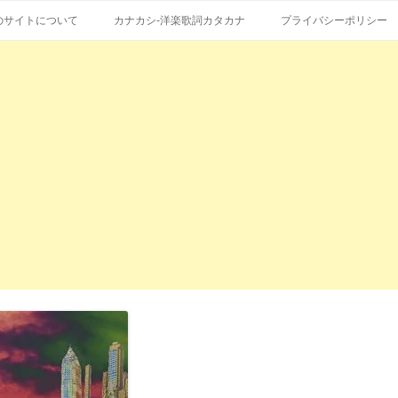
コ
エストも受付。
詞の和訳、英語の意味、読み方
ン
のサイトについて
カナカシ-洋楽歌詞カタカナ
プライバシーポリシー
テ
ン
ツ
へ
ス
キ
ッ
プ