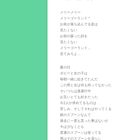
メリーメリー
メリーゴーランド *
お前が落ち込んでる姿は
見たくない
お前の曇った顔を
見たくない
メリーゴーランド…
見てみろよ…
夏の日
ボビーと女の子は
毎朝一緒に起きてたんだ
この男と女は何も持ってなかった
そいつらは逃避行中
お互いとても好きだった
今2人が求めてるものは
苦しみ、そしてそれはやってくる
銀のスプーンなんて
過去に一度も貰った事はないが
今は少なくとも
普通のスプーンは使ってる
男はそのスプーンを濡らし