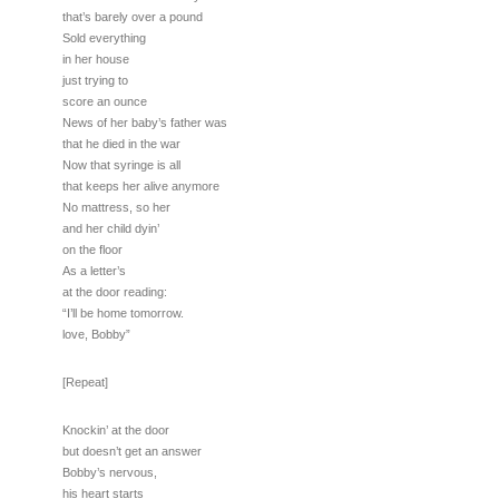
that’s barely over a pound
Sold everything
in her house
just trying to
score an ounce
News of her baby’s father was
that he died in the war
Now that syringe is all
that keeps her alive anymore
No mattress, so her
and her child dyin’
on the floor
As a letter’s
at the door reading:
“I’ll be home tomorrow.
love, Bobby”
[Repeat]
Knockin’ at the door
but doesn’t get an answer
Bobby’s nervous,
his heart starts