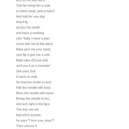
and so the boy wet it
Told her bring him a slab,
a cotton swab, and a match
And told her one day
they’ll fly
across the world
and have a wedding
Like “baby I have a plan,
come with me to this place
Baby give me your hand,
now flip it give me a vein
Baby take off your belt,
we’ll use it as a restraint”
She sees that
it starts to melt,
he reaches inside a case
Fills the needle with food,
flicks the needle with haste
Brings the needle to her,
she isn’t right in the face
The boy can tell
that she’s scared,
he says “I love you, okay?”
Then shoves it