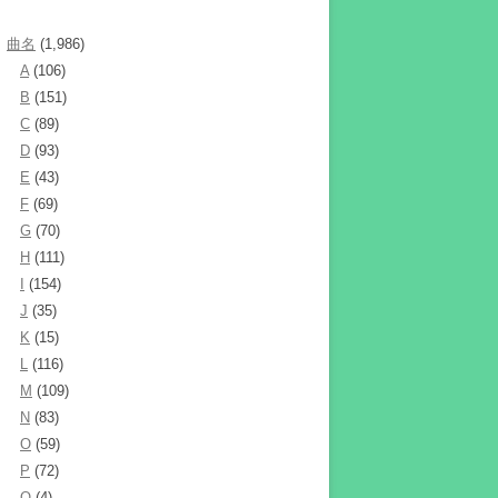
曲名
(1,986)
A
(106)
B
(151)
C
(89)
D
(93)
E
(43)
F
(69)
G
(70)
H
(111)
I
(154)
J
(35)
K
(15)
L
(116)
M
(109)
N
(83)
O
(59)
P
(72)
Q
(4)