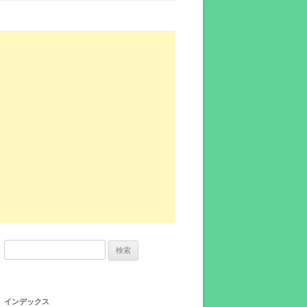
検
索:
インデックス