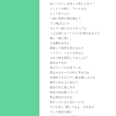
女にヘロインを持って来いと言う *
コットンの綿と、マッチもな
として言うんだ
一緒に世界を飛び越えて
ブッ飛ばないか
そんで一緒になろうぜってな
こんな感じさ “ベイビー計画があるんだ
俺と一緒に来い。
さあ腕を出せよ
裏返して血管を見せるんだ
ベイビー、ベルトを外せよ
それで体を固定しておくんだ”
彼女はそれが
溶けていくのを見ている
男はそのケースの中に手を入れ
注射針でそのウマい飯を吸い上げる
素早く針を上に向けて
彼女の方に差し出す
彼女の顔は曇っていて
男も彼女がそれを
怖がっていると分かってる
ヤツが言う “愛してるよ、大丈夫さ”
そして彼女の腕に