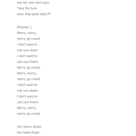
into her arm and says
“how the fuck
does that taste baby?!”
[Repeat :]
Merry, merry,
merry go round
I don’t want to
see you down
I don’t want to
see you frown
Merry go round…
Merry, merry,
merry go round
I don’t want to
see you down
I don’t want to
see you frown
Merry, merry,
merry go round
Her dress drops,
her head drops