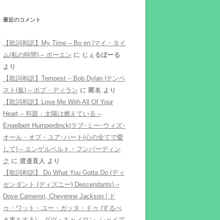
最近のコメント
【歌詞和訳】My Time – Bo en |マイ・タイ
ム(私の時間) – ボーエン
に
じぇるぼーる
より
【歌詞和訳】Tempest – Bob Dylan |テンペ
スト(嵐) – ボブ・ディラン
に
匿名
より
【歌詞和訳】Love Me With All Of Your
Heart – 邦題：太陽は燃えている –
Engelbert Humperdinck|ラブ･ミー･ウィズ･
オール・オブ・ユア･ハート(心の全てで愛
して) – エンゲルベルト・フンパーディン
ク
に
渡邉直人
より
【歌詞和訳】 Do What You Gotta Do (ディ
センダント (ディズニー) Descendants) –
Dove Cameron, Cheyenne Jackson | ド
ゥ・ワット・ユー・ガッタ・ドゥ (するべ
き事をする) – ダヴ・キャメロン, シャイア