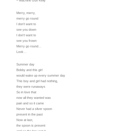
– Machine Gun Kelly
Merry, merry,
merry go round
I don’t want to
see you down
I don’t want to
see you frown
Merry go round…
Look…
Summer day
Bobby and this girl
would wake up every summer day
This boy and girl had nothing,
they were runaways
So in love that
now all they wanted was
pain and so it came
Never had a silver spoon
present in the past
Now at last,
the spoon is present