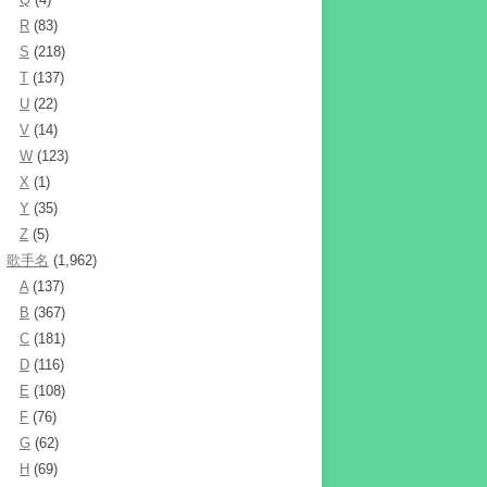
R
(83)
S
(218)
T
(137)
U
(22)
V
(14)
W
(123)
X
(1)
Y
(35)
Z
(5)
歌手名
(1,962)
A
(137)
B
(367)
C
(181)
D
(116)
E
(108)
F
(76)
G
(62)
H
(69)