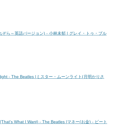
希空～まれぞら～英語バージョン) - 小林未郁 | グレイ・トゥ・ブル
ight - The Beatles |ミスター・ムーンライト(月明かりさ
t's What I Want) - The Beatles |マネー(お金) - ビート