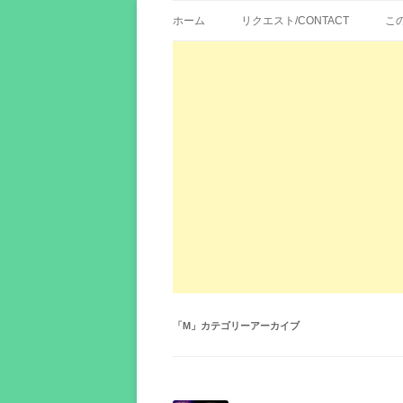
歌詞紹介、映画の主題歌とその和訳。リク
エイカシ | 洋楽歌
ホーム
リクエスト/CONTACT
こ
「
M
」カテゴリーアーカイブ