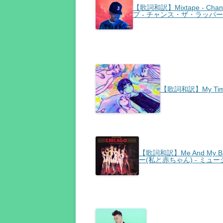
【歌詞和訳】Mixtape - Chance 
プ - チャンス・ザ・ラッパー 
【歌詞和訳】My Tim
【歌詞和訳】Me And My 
ー(私と赤ちゃん) - ミュ