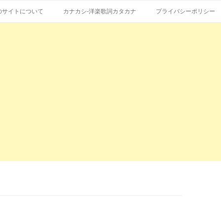
コ
エストも受付。
詞の和訳、英語の意味、読み方
ン
のサイトについて
カナカシ-洋楽歌詞カタカナ
プライバシーポリシー
テ
ン
ツ
へ
ス
キ
ッ
プ