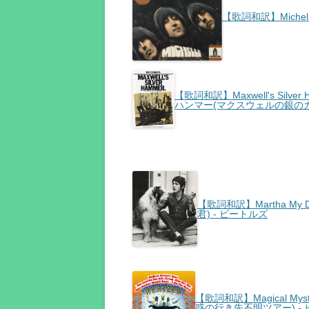
【歌詞和訳】Michelle
【歌詞和訳】Maxwell's Silve
ハンマー(マクスウェルの銀のカ
【歌詞和訳】Martha My 
君) - ビートルズ
【歌詞和訳】Magical Myst
惑の行き先不明ツアー) -