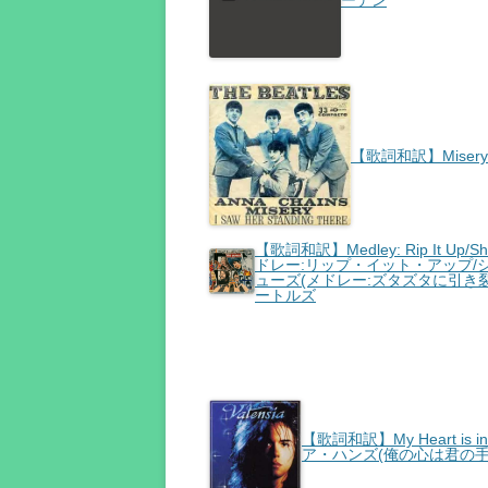
ーデン
【歌詞和訳】Misery 
【歌詞和訳】Medley: Rip It Up/Shake,
ドレー:リップ・イット・アップ/
ューズ(メドレー:ズタズタに引き裂
ートルズ
【歌詞和訳】My Heart is i
ア・ハンズ(俺の心は君の手の