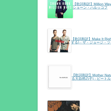
【歌詞和訳】Million W
ショーン・ハルッコフ
【歌詞和訳】Make It Rig
する) - ザ・ジョージ・
【歌詞和訳】Mother Natu
る大自然の子) - ビート