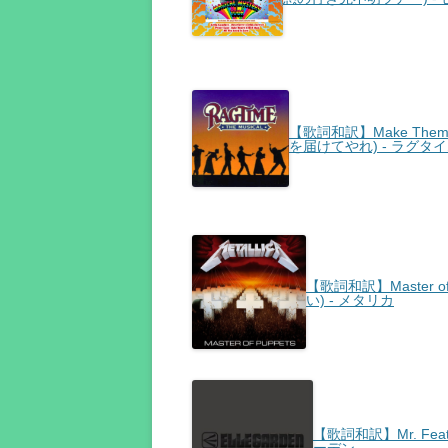
【歌詞和訳】Make Them 
を届けてやれ) - ラグタ
【歌詞和訳】Master of
い) - メタリカ
【歌詞和訳】Mr. Feat