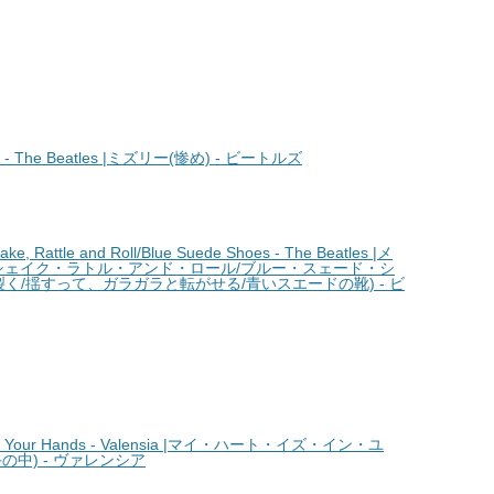
- The Beatles |ミズリー(惨め) - ビートルズ
 Rattle and Roll/Blue Suede Shoes - The Beatles |メ
シェイク・ラトル・アンド・ロール/ブルー・スェード・シ
く/揺すって、ガラガラと転がせる/青いスエードの靴) - ビ
n Your Hands - Valensia |マイ・ハート・イズ・イン・ユ
中) - ヴァレンシア