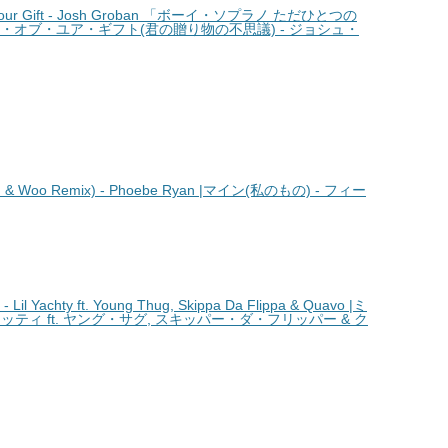
Your Gift - Josh Groban 「ボーイ・ソプラノ ただひとつの
ー・オブ・ユア・ギフト(君の贈り物の不思議) - ジョシュ・
& Woo Remix) - Phoebe Ryan |マイン(私のもの) - フィー
l Yachty ft. Young Thug, Skippa Da Flippa & Quavo |ミ
ッティ ft. ヤング・サグ, スキッパー・ダ・フリッパー & ク