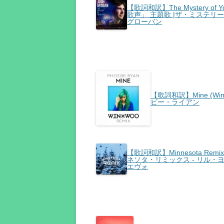
【歌詞和訳】The Mystery of 
歌声」 主題歌 |ザ・ミステリ
グローバン
【歌詞和訳】Mine (Win 
ビー・ライアン
【歌詞和訳】Minnesota Remix - Li
ネソタ・リミックス - リル・ヨ
エヴォ