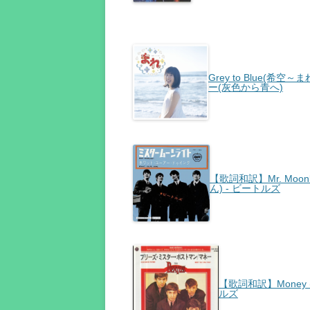
Grey to Blue(
ー(灰色から青へ)
【歌詞和訳】Mr. Moonl
ん) - ビートルズ
【歌詞和訳】Money (Tha
ルズ