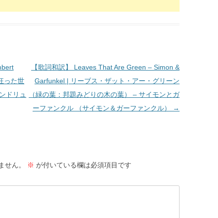
bert
【歌詞和訳】 Leaves That Are Green – Simon &
 (狂った世
Garfunkel | リーブス・ザット・アー・グリーン
アンドリュ
（緑の葉：邦題みどりの木の葉） – サイモンとガ
ーファンクル （サイモン＆ガーファンクル）
→
ません。
※
が付いている欄は必須項目です