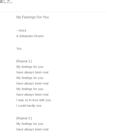
成した。
My Feelings For You
– Avicii
& Sebastien Drums
You
[Repeat 1:]
My feelings for you
have always been real
My feelings for you
have always been real
My feelings for you
have always been real
I was so in love with you
I could hardly see
[Repeat 2:]
My feelings for you
have always been real