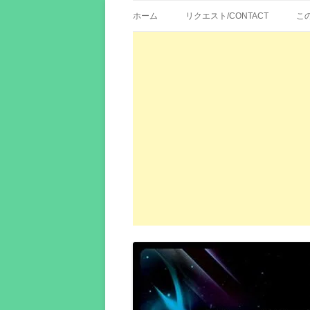
歌詞紹介、映画の主題歌とその和訳。リク
エイカシ | 洋楽歌
ホーム
リクエスト/CONTACT
こ