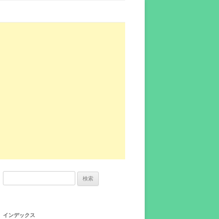
検
索:
インデックス