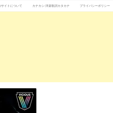
コ
エストも受付。
詞の和訳、英語の意味、読み方
ン
のサイトについて
カナカシ-洋楽歌詞カタカナ
プライバシーポリシー
テ
ン
ツ
へ
ス
キ
ッ
プ