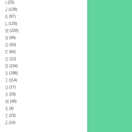
I
(25)
J
(128)
K
(97)
L
(120)
M
(220)
N
(46)
O
(50)
P
(84)
Q
(12)
R
(104)
S
(198)
T
(114)
U
(17)
V
(29)
W
(48)
X
(4)
Y
(23)
Z
(14)