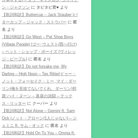
ン・ジャクソン
に
タピタピ君♥️
より
【歌詞和訳】Buttercup – Jack Stauber |バ
ターカップ – ジャック・ストウバー
に
匿
名
より
【歌詞和訳】Go West – Pet Shop Boys
(Village People) |ゴー･ウェスト(西へ行け)
– ペット・ショップ・ボーイズ (ヴィレッ
ジ・ピープル)
に
匿名
より
【歌詞和訳】Do not forsake me, My
Darling – High Noon – Tex Ritter|ドゥー・
ノット・フォーセイク・ミー, マイ・ダー
リン(俺を見捨てないでくれ、ダーリン)邦
題:ハイ・ヌーン – 真昼の決闘 – テック
ス・リッター
に
クーパー
より
【歌詞和訳】Not Alone – Gemini ft. Sam
Ock |ノット・アローン(1人じゃない) – ジ
ェミニ ft. サム・オック
に
匿名
より
【歌詞和訳】Hold On To You – Omnia ft.