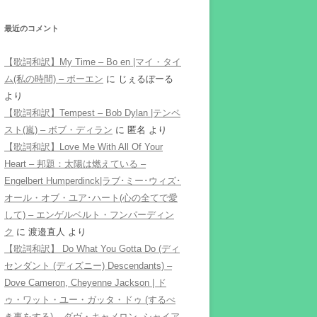
最近のコメント
【歌詞和訳】My Time – Bo en |マイ・タイ
ム(私の時間) – ボーエン
に
じぇるぼーる
より
【歌詞和訳】Tempest – Bob Dylan |テンペ
スト(嵐) – ボブ・ディラン
に
匿名
より
【歌詞和訳】Love Me With All Of Your
Heart – 邦題：太陽は燃えている –
Engelbert Humperdinck|ラブ･ミー･ウィズ･
オール・オブ・ユア･ハート(心の全てで愛
して) – エンゲルベルト・フンパーディン
ク
に
渡邉直人
より
【歌詞和訳】 Do What You Gotta Do (ディ
センダント (ディズニー) Descendants) –
Dove Cameron, Cheyenne Jackson | ド
ゥ・ワット・ユー・ガッタ・ドゥ (するべ
き事をする) – ダヴ・キャメロン, シャイア