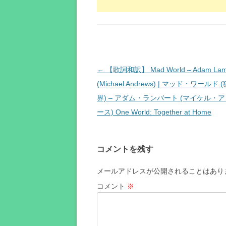
投
←
【歌詞和訳】 Mad World – Adam Lam
稿
(Michael Andrews) | マッド・ワールド
ナ
界) – アダム・ランバート (マイケル・
ビ
ース) One World: Together at Home
ゲ
ー
コメントを残す
シ
ョ
メールアドレスが公開されることはあり
ン
コメント
※