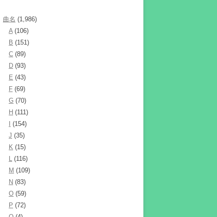
曲名
(1,986)
A
(106)
B
(151)
C
(89)
D
(93)
E
(43)
F
(69)
G
(70)
H
(111)
I
(154)
J
(35)
K
(15)
L
(116)
M
(109)
N
(83)
O
(59)
P
(72)
Q
(4)