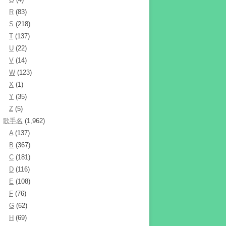
R
(83)
S
(218)
T
(137)
U
(22)
V
(14)
W
(123)
X
(1)
Y
(35)
Z
(5)
歌手名
(1,962)
A
(137)
B
(367)
C
(181)
D
(116)
E
(108)
F
(76)
G
(62)
H
(69)