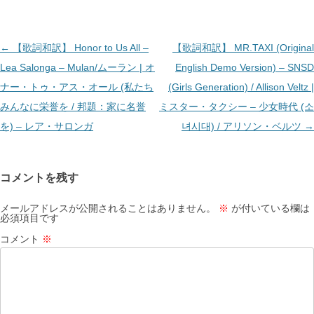
投
←
【歌詞和訳】 Honor to Us All –
【歌詞和訳】 MR.TAXI (Original
稿
Lea Salonga – Mulan/ムーラン | オ
English Demo Version) – SNSD
ナ
ナー・トゥ・アス・オール (私たち
(Girls Generation) / Allison Veltz |
ビ
みんなに栄誉を / 邦題：家に名誉
ミスター・タクシー – 少女時代 (소
ゲ
を) – レア・サロンガ
녀시대) / アリソン・ベルツ
→
ー
シ
コメントを残す
ョ
ン
メールアドレスが公開されることはありません。
※
が付いている欄は
必須項目です
コメント
※