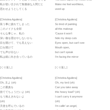
私が使い古されて無価値な人間だと
Make me feel worthless,
思わせようとしてくる
used up
[Christina Aguilera]
[Christina Aguilera]
装う事に疲れてしまった
So tired of painting
このメイクも全部
all this makeup
そんな事じゃ、私の
‘Cause it won’t
深い傷を隠せやしないから
hide my deep cuts
目を開けて、でも見えない
Eyes open, but can’t see
口を開けて
Mouth open,
でも声が出ない
but can’t speak
私は鏡に向き合っているの
I’m facing the mirror
[くり返し]
[くり返し]
[Christina Aguilera]
[Christina Aguilera]
Oh, 主よ (oh)
Oh, my lord (oh)
この重責を
Can you take away
捨ててちょうだいよ (oh)
this heavy load? (oh)
もう抱えきれないよ
I can’t carry it anymore
(oh)
(oh)
天使を呼んでいるの
I’m callin’ an angel,