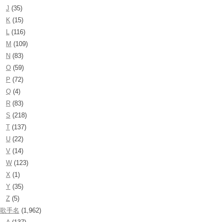
J
(35)
K
(15)
L
(116)
M
(109)
N
(83)
O
(59)
P
(72)
Q
(4)
R
(83)
S
(218)
T
(137)
U
(22)
V
(14)
W
(123)
X
(1)
Y
(35)
Z
(5)
歌手名
(1,962)