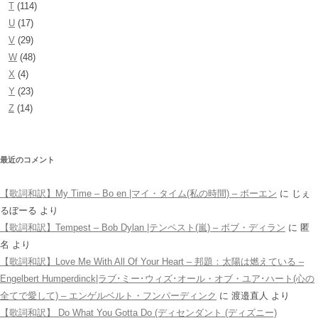
T
(114)
U
(17)
V
(29)
W
(48)
X
(4)
Y
(23)
Z
(14)
最近のコメント
【歌詞和訳】My Time – Bo en |マイ・タイム(私の時間) – ボーエン
に
じぇ
るぼーる
より
【歌詞和訳】Tempest – Bob Dylan |テンペスト(嵐) – ボブ・ディラン
に
匿
名
より
【歌詞和訳】Love Me With All Of Your Heart – 邦題：太陽は燃えている –
Engelbert Humperdinck|ラブ･ミー･ウィズ･オール・オブ・ユア･ハート(心の
全てで愛して) – エンゲルベルト・フンパーディンク
に
渡邉直人
より
【歌詞和訳】 Do What You Gotta Do (ディセンダント (ディズニー)