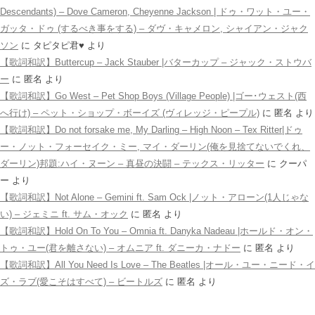
Descendants) – Dove Cameron, Cheyenne Jackson | ドゥ・ワット・ユー・
ガッタ・ドゥ (するべき事をする) – ダヴ・キャメロン, シャイアン・ジャク
ソン
に
タピタピ君♥️
より
【歌詞和訳】Buttercup – Jack Stauber |バターカップ – ジャック・ストウバ
ー
に
匿名
より
【歌詞和訳】Go West – Pet Shop Boys (Village People) |ゴー･ウェスト(西
へ行け) – ペット・ショップ・ボーイズ (ヴィレッジ・ピープル)
に
匿名
より
【歌詞和訳】Do not forsake me, My Darling – High Noon – Tex Ritter|ドゥ
ー・ノット・フォーセイク・ミー, マイ・ダーリン(俺を見捨てないでくれ、
ダーリン)邦題:ハイ・ヌーン – 真昼の決闘 – テックス・リッター
に
クーパ
ー
より
【歌詞和訳】Not Alone – Gemini ft. Sam Ock |ノット・アローン(1人じゃな
い) – ジェミニ ft. サム・オック
に
匿名
より
【歌詞和訳】Hold On To You – Omnia ft. Danyka Nadeau |ホールド・オン・
トゥ・ユー(君を離さない) – オムニア ft. ダニーカ・ナドー
に
匿名
より
【歌詞和訳】All You Need Is Love – The Beatles |オール・ユー・ニード・イ
ズ・ラブ(愛こそはすべて) – ビートルズ
に
匿名
より