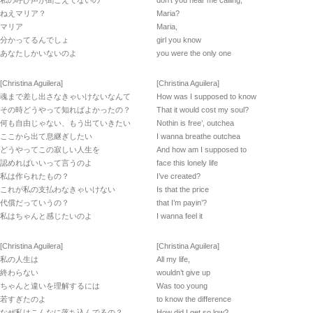
私の呼び声が聞こえてないの
don’t you hear me calling,
ねえマリア？
Maria?
マリア
Maria,
分かってるんでしょ
girl you know
あなたしかいないのよ
you were the only one
[Christina Aguilera]
[Christina Aguilera]
魂まで差し出さなきゃいけないなんて
How was I supposed to know
その時どうやって知ればよかったの？
That it would cost my soul?
何も自由じゃない、もう出ていきたい
Nothin is free’, outchea
ここから出て息継ぎしたい
I wanna breathe outchea
どうやってこの寂しい人生を
And how am I supposed to
認めればいいって言うのよ
face this lonely life
私は作られたもの？
I’ve created?
これが私の支払わなきゃいけない
Is that the price
代償だっていうの？
that I’m payin’?
私はちゃんと感じたいのよ
I wanna feel it
[Christina Aguilera]
[Christina Aguilera]
私の人生は
All my life,
終わらない
wouldn’t give up
ちゃんと違いを理解するには
Was too young
若すぎたのよ
to know the difference
なぜ私はこんなに落ち込んでるの？
How did I get so low?