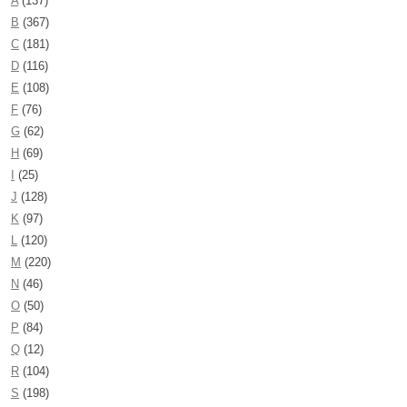
A
(137)
B
(367)
C
(181)
D
(116)
E
(108)
F
(76)
G
(62)
H
(69)
I
(25)
J
(128)
K
(97)
L
(120)
M
(220)
N
(46)
O
(50)
P
(84)
Q
(12)
R
(104)
S
(198)