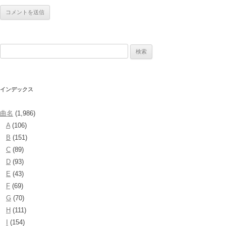
検
索:
インデックス
曲名
(1,986)
A
(106)
B
(151)
C
(89)
D
(93)
E
(43)
F
(69)
G
(70)
H
(111)
I
(154)