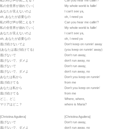
私の呼び声が聞こえる？
Can you hear me callin’?
私の全世界が崩れていく
My whole world is fallin’
あなたが見えないのよ
I can’t see ya,
oh, あなたが必要なの
oh, I need ya
私の呼び声が聞こえる？
Can you hear me callin’?
私の全世界が崩れていく
My whole world is fallin’
あなたが見えないのよ
I can’t see ya,
oh, あなたが必要なの
oh, I need ya
逃げ続けないでよ
Don’t keep on runnin’ away
(あなたは逃げ続けてる)
(you keep on runnin’ away)
逃げないで
Don’t run away,
逃げないで、ダメよ
don’t run away, no
逃げないで
Don’t run away,
逃げないで、ダメよ
don’t run away, no
あなたは私から
Don’t you keep on runnin’
逃げ続けてる
from me
あなたは私から
Don’t you keep on runnin’
逃げ続けてる
from me
どこ、どこ
Where, where,
マリアはどこ？
where is Maria?
[Christina Aguilera]
[Christina Aguilera]
逃げないで
Don’t run away,
逃げないで、ダメよ
don’t run away, no