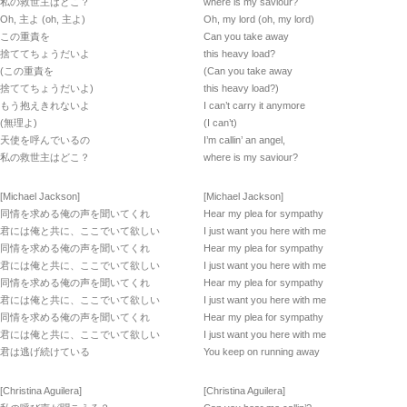
私の救世主はどこ？
where is my saviour?
Oh, 主よ (oh, 主よ)
Oh, my lord (oh, my lord)
この重責を
Can you take away
捨ててちょうだいよ
this heavy load?
(この重責を
(Can you take away
捨ててちょうだいよ)
this heavy load?)
もう抱えきれないよ
I can’t carry it anymore
(無理よ)
(I can’t)
天使を呼んでいるの
I’m callin’ an angel,
私の救世主はどこ？
where is my saviour?
[Michael Jackson]
[Michael Jackson]
同情を求める俺の声を聞いてくれ
Hear my plea for sympathy
君には俺と共に、ここでいて欲しい
I just want you here with me
同情を求める俺の声を聞いてくれ
Hear my plea for sympathy
君には俺と共に、ここでいて欲しい
I just want you here with me
同情を求める俺の声を聞いてくれ
Hear my plea for sympathy
君には俺と共に、ここでいて欲しい
I just want you here with me
同情を求める俺の声を聞いてくれ
Hear my plea for sympathy
君には俺と共に、ここでいて欲しい
I just want you here with me
君は逃げ続けている
You keep on running away
[Christina Aguilera]
[Christina Aguilera]