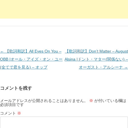
投
←
【歌詞和訳】All Eyes On You –
【歌詞和訳】Don’t Matter – August
稿
OBB |オール・アイズ・オン・ユー
Alsina |ドント・マター(関係ない) –
ナ
(全てで君を見る) – オッブ
オーガスト・アルシーナ
→
ビ
ゲ
コメントを残す
ー
シ
メールアドレスが公開されることはありません。
※
が付いている欄は
必須項目です
ョ
コメント
※
ン