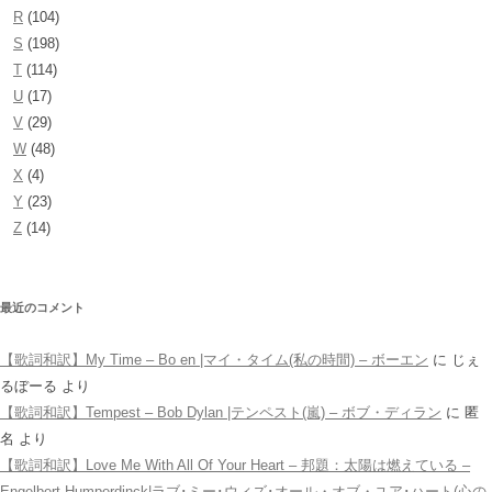
R
(104)
S
(198)
T
(114)
U
(17)
V
(29)
W
(48)
X
(4)
Y
(23)
Z
(14)
最近のコメント
【歌詞和訳】My Time – Bo en |マイ・タイム(私の時間) – ボーエン
に
じぇ
るぼーる
より
【歌詞和訳】Tempest – Bob Dylan |テンペスト(嵐) – ボブ・ディラン
に
匿
名
より
【歌詞和訳】Love Me With All Of Your Heart – 邦題：太陽は燃えている –
Engelbert Humperdinck|ラブ･ミー･ウィズ･オール・オブ・ユア･ハート(心の