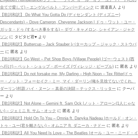
全てで愛して) – エンゲルベルト・フンパーディンク
に
渡邉直人
より
【歌詞和訳】 Do What You Gotta Do (ディセンダント (ディズニー)
Descendants) – Dove Cameron, Cheyenne Jackson | ドゥ・ワット・ユー・
ガッタ・ドゥ (するべき事をする) – ダヴ・キャメロン, シャイアン・ジャク
ソン
に
タピタピ君♥️
より
【歌詞和訳】Buttercup – Jack Stauber |バターカップ – ジャック・ストウバ
ー
に
匿名
より
【歌詞和訳】Go West – Pet Shop Boys (Village People) |ゴー･ウェスト(西
へ行け) – ペット・ショップ・ボーイズ (ヴィレッジ・ピープル)
に
匿名
より
【歌詞和訳】Do not forsake me, My Darling – High Noon – Tex Ritter|ドゥ
ー・ノット・フォーセイク・ミー, マイ・ダーリン(俺を見捨てないでくれ、
ダーリン)邦題:ハイ・ヌーン – 真昼の決闘 – テックス・リッター
に
クーパ
ー
より
【歌詞和訳】Not Alone – Gemini ft. Sam Ock |ノット・アローン(1人じゃな
い) – ジェミニ ft. サム・オック
に
匿名
より
【歌詞和訳】Hold On To You – Omnia ft. Danyka Nadeau |ホールド・オン・
トゥ・ユー(君を離さない) – オムニア ft. ダニーカ・ナドー
に
匿名
より
【歌詞和訳】All You Need Is Love – The Beatles |オール・ユー・ニード・イ