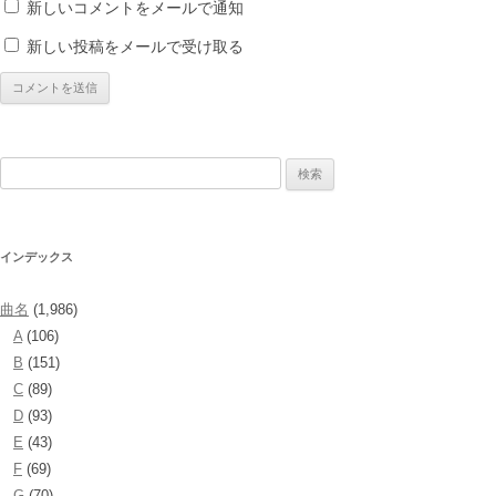
新しいコメントをメールで通知
新しい投稿をメールで受け取る
検
索:
インデックス
曲名
(1,986)
A
(106)
B
(151)
C
(89)
D
(93)
E
(43)
F
(69)
G
(70)