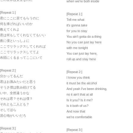
when we’re both inside
[Repeat 1:]
[Repeat 1:]
君にここに居てもらうのに
Tell me what
何を捧げればいいのか
it’s gonna take
教えてくれよ
for you to stay
君は何もしてくれなくてもいい
You ain’t gotta do a thing
夜に僕といっしょに
No you can just lay here
ここでリラックスしてくれれば
with me tonight
ここでリラックスしててよ
You can just lay here,
布団にくるまってここにいて
roll up and stay here
[Repeat 2:]
[Repeat 2:]
分かってるんだ
I know you think
君はお酒みたいだと思う
it must be the alcohol
そうさ僕は飲み続けてる
And yeah I’ve been drinking,
いや、全然違うかな
no it ain’t that at all
それは君？それは僕？
Is it you? Is it me?
それとも二人とも？
Is it both of us?
そしてほら
And now that
居心地がいいだろ
we’re comfortable
[Repeat 3:]
[Repeat 3:]