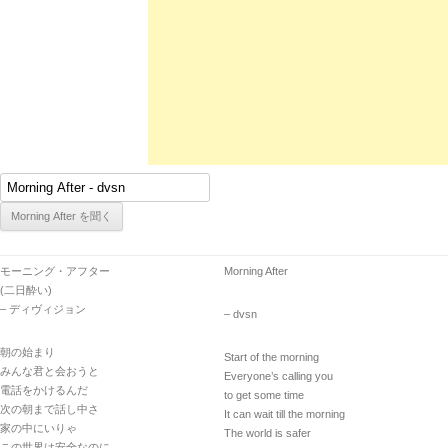
モーニング・アフター
Morning After
(二日酔い)
– ディヴィジョン
– dvsn
朝の始まり
Start of the morning
みんな君と会おうと
Everyone’s calling you
電話をかけるんだ
to get some time
次の朝まで話し中さ
It can wait till the morning
家の中にいりゃ
The world is safer
この世界は安全なのに