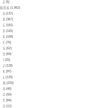
Z
(5)
歌手名
(1,962)
A
(137)
B
(367)
C
(181)
D
(116)
E
(108)
F
(76)
G
(62)
H
(69)
I
(25)
J
(128)
K
(97)
L
(120)
M
(220)
N
(46)
O
(50)
P
(84)
Q
(12)