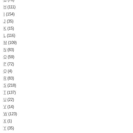
H
(111)
I
(154)
J
(35)
K
(15)
L
(116)
M
(109)
N
(83)
O
(59)
P
(72)
Q
(4)
R
(83)
S
(218)
T
(137)
U
(22)
V
(14)
W
(123)
X
(1)
Y
(35)