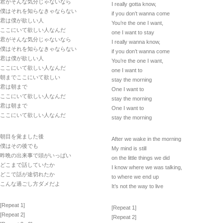
君がそんな気分じゃないなら
I really gotta know,
僕はそれを知らなきゃならない
if you don’t wanna come
君は僕が欲しい人
You’re the one I want,
ここにいて欲しい人なんだ
one I want to stay
君がそんな気分じゃないなら
I really wanna know,
僕はそれを知らなきゃならない
if you don’t wanna come
君は僕が欲しい人
You’re the one I want,
ここにいて欲しい人なんだ
one I want to
朝までここにいて欲しい
stay the morning
君は朝まで
One I want to
ここにいて欲しい人なんだ
stay the morning
君は朝まで
One I want to
ここにいて欲しい人なんだ
stay the morning
朝目を覚ました後
After we wake in the morning
僕はその後でも
My mind is still
昨晩の出来事で頭がいっぱい
on the little things we did
どこまで話していたか
I know where we was talking,
どこで話が途切れたか
to where we end up
こんな過ごし方ダメだよ
It’s not the way to live
[Repeat 1]
[Repeat 1]
[Repeat 2]
[Repeat 2]