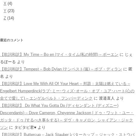
X
(4)
Y
(23)
Z
(14)
最近のコメント
【歌詞和訳】My Time – Bo en |マイ・タイム(私の時間) – ボーエン
に
じぇ
るぼーる
より
【歌詞和訳】Tempest – Bob Dylan |テンペスト(嵐) – ボブ・ディラン
に
匿
名
より
【歌詞和訳】Love Me With All Of Your Heart – 邦題：太陽は燃えている –
Engelbert Humperdinck|ラブ･ミー･ウィズ･オール・オブ・ユア･ハート(心の
全てで愛して) – エンゲルベルト・フンパーディンク
に
渡邉直人
より
【歌詞和訳】 Do What You Gotta Do (ディセンダント (ディズニー)
Descendants) – Dove Cameron, Cheyenne Jackson | ドゥ・ワット・ユー・
ガッタ・ドゥ (するべき事をする) – ダヴ・キャメロン, シャイアン・ジャク
ソン
に
タピタピ君♥️
より
【歌詞和訳】Buttercup – Jack Stauber |バターカップ – ジャック・ストウバ