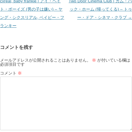
稿
cxreal, baby frankie | アイ・ヘイ
Two Door Cinema Club | カム・バ
ナ
ト・ボーイズ (男の子は嫌い) – ヤ
ック・ホーム (帰ってくる) – トゥ
ビ
ング・シクスリアル, ベイビー・フ
ー・ドア・シネマ・クラブ
→
ゲ
ランキー
ー
シ
コメントを残す
ョ
ン
メールアドレスが公開されることはありません。
※
が付いている欄は
必須項目です
コメント
※