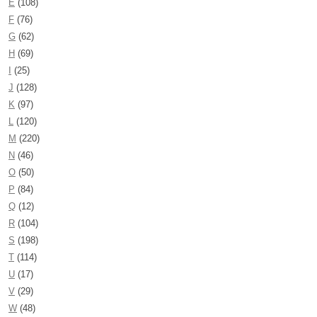
E
(108)
F
(76)
G
(62)
H
(69)
I
(25)
J
(128)
K
(97)
L
(120)
M
(220)
N
(46)
O
(50)
P
(84)
Q
(12)
R
(104)
S
(198)
T
(114)
U
(17)
V
(29)
W
(48)