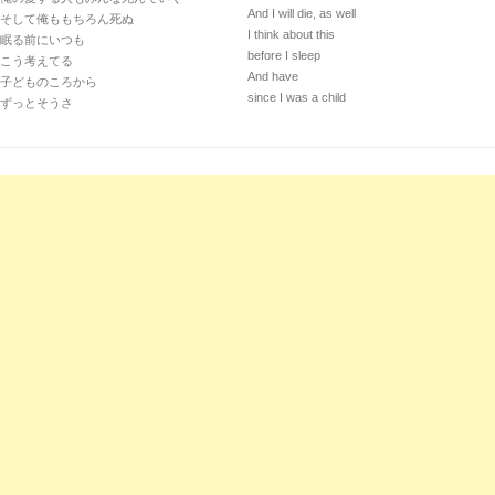
And I will die, as well
そして俺ももちろん死ぬ
I think about this
眠る前にいつも
before I sleep
こう考えてる
And have
子どものころから
since I was a child
ずっとそうさ