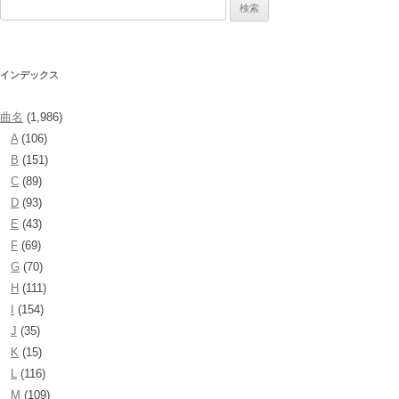
検
索:
インデックス
曲名
(1,986)
A
(106)
B
(151)
C
(89)
D
(93)
E
(43)
F
(69)
G
(70)
H
(111)
I
(154)
J
(35)
K
(15)
L
(116)
M
(109)