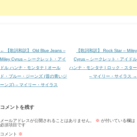
投
←
【歌詞和訳】 Old Blue Jeans –
【歌詞和訳】 Rock Star – Miley
稿
Miley Cyrus – シークレット・アイ
Cyrus – シークレット・アイドル
ナ
ドル ハンナ・モンタナ | オール
ハンナ・モンタナ | ロック・スター
ビ
ド・ブルー・ジーンズ (昔の青いジ
– マイリー・サイラス
→
ゲ
ーンズ) – マイリー・サイラス
ー
シ
コメントを残す
ョ
ン
メールアドレスが公開されることはありません。
※
が付いている欄は
必須項目です
コメント
※