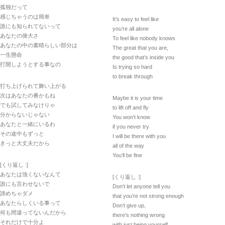
孤独だって
感じちゃうのは簡単
It’s easy to feel like
誰にも知られてないって
you’re all alone
あなたの偉大さ
To feel like nobody knows
あなたの中の素晴らしい部分は
The great that you are,
一生懸命
the good that’s inside you
打開しようとする事なの
Is trying so hard
to break through
打ち上げられて舞い上がる
次はあなたの番かもね
Maybe it is your time
でも試してみなけりゃ
to lift off and fly
分からないじゃない
You won’t know
あなたと一緒にいるわ
if you never try
その途中もずっと
I will be there with you
きっと大丈夫だから
all of the way
You’ll be fine
[くり返し :]
あなたは強くないなんて
[くり返し :]
誰にも言わせないで
Don’t let anyone tell you
諦めちゃダメ
that you’re not strong enough
あなたらしくいる事って
Don’t give up,
何も間違ってないんだから
there’s nothing wrong
それだけで十分よ
with just being yourself