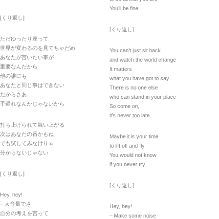
You’ll be fine
[くり返し]
[くり返し]
ただゆったり座って
世界が変わるのを見てちゃだめ
You can’t just sit back
あなたが言いたい事が
and watch the world change
重要なんだから
It matters
他の誰にも
what you have got to say
あなたと同じ事はできない
There is no one else
だからさあ
who can stand in your place
手遅れなんかじゃないから
So come on,
it’s never too late
打ち上げられて舞い上がる
次はあなたの番かもね
Maybe it is your time
でも試してみなけりゃ
to lift off and fly
分からないじゃない
You would not know
if you never try
[くり返し]
[くり返し]
Hey, hey!
– 大音量でさ
Hey, hey!
自分の考えを言って
– Make some noise