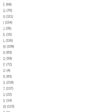
F
(69)
G
(70)
H
(111)
I
(154)
J
(35)
K
(15)
L
(116)
M
(109)
N
(83)
O
(59)
P
(72)
Q
(4)
R
(83)
S
(218)
T
(137)
U
(22)
V
(14)
W
(123)