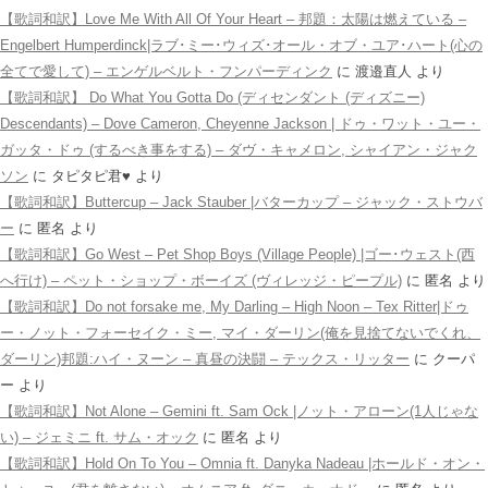
【歌詞和訳】Love Me With All Of Your Heart – 邦題：太陽は燃えている –
Engelbert Humperdinck|ラブ･ミー･ウィズ･オール・オブ・ユア･ハート(心の
全てで愛して) – エンゲルベルト・フンパーディンク
に
渡邉直人
より
【歌詞和訳】 Do What You Gotta Do (ディセンダント (ディズニー)
Descendants) – Dove Cameron, Cheyenne Jackson | ドゥ・ワット・ユー・
ガッタ・ドゥ (するべき事をする) – ダヴ・キャメロン, シャイアン・ジャク
ソン
に
タピタピ君♥️
より
【歌詞和訳】Buttercup – Jack Stauber |バターカップ – ジャック・ストウバ
ー
に
匿名
より
【歌詞和訳】Go West – Pet Shop Boys (Village People) |ゴー･ウェスト(西
へ行け) – ペット・ショップ・ボーイズ (ヴィレッジ・ピープル)
に
匿名
より
【歌詞和訳】Do not forsake me, My Darling – High Noon – Tex Ritter|ドゥ
ー・ノット・フォーセイク・ミー, マイ・ダーリン(俺を見捨てないでくれ、
ダーリン)邦題:ハイ・ヌーン – 真昼の決闘 – テックス・リッター
に
クーパ
ー
より
【歌詞和訳】Not Alone – Gemini ft. Sam Ock |ノット・アローン(1人じゃな
い) – ジェミニ ft. サム・オック
に
匿名
より
【歌詞和訳】Hold On To You – Omnia ft. Danyka Nadeau |ホールド・オン・