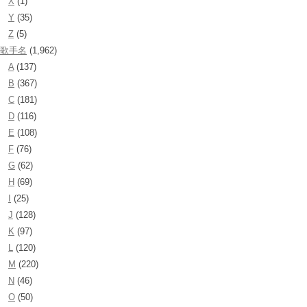
X
(1)
Y
(35)
Z
(5)
歌手名
(1,962)
A
(137)
B
(367)
C
(181)
D
(116)
E
(108)
F
(76)
G
(62)
H
(69)
I
(25)
J
(128)
K
(97)
L
(120)
M
(220)
N
(46)
O
(50)