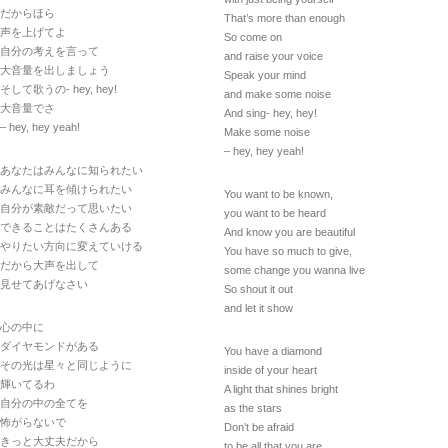
だからほら
That’s more than enough
声を上げてよ
So come on
自分の考えを言って
and raise your voice
大音量を出しましょう
Speak your mind
そして歌うの- hey, hey!
and make some noise
大音量でさ
And sing- hey, hey!
– hey, hey yeah!
Make some noise
– hey, hey yeah!
あなたはみんなに知られたい
みんなに耳を傾けられたい
You want to be known,
自分が素敵だって思いたい
you want to be heard
できることはたくさんある
And know you are beautiful
やりたい方向に変えていける
You have so much to give,
だから大声を出して
some change you wanna live
見せてあげなさい
So shout it out
and let it show
心の中に
ダイヤモンドがある
You have a diamond
その光は星々と同じように
inside of your heart
輝いてるわ
A light that shines bright
自分の中の全てを
as the stars
怖がらないで
Don’t be afraid
きっと大丈夫だから
to be all that you are