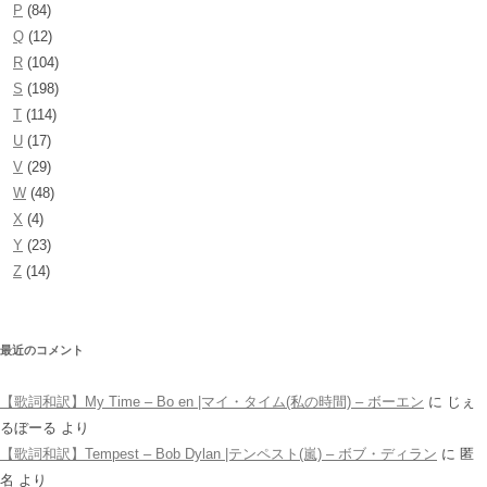
P
(84)
Q
(12)
R
(104)
S
(198)
T
(114)
U
(17)
V
(29)
W
(48)
X
(4)
Y
(23)
Z
(14)
最近のコメント
【歌詞和訳】My Time – Bo en |マイ・タイム(私の時間) – ボーエン
に
じぇ
るぼーる
より
【歌詞和訳】Tempest – Bob Dylan |テンペスト(嵐) – ボブ・ディラン
に
匿
名
より