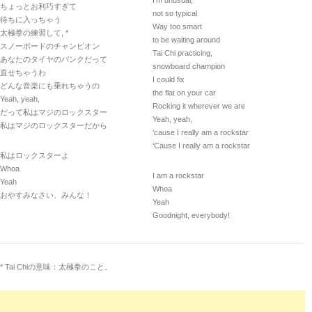
I’m unusual,
ちょっとお利巧すぎて
not so typical
待ちに入っちゃう
Way too smart
太極拳の練習して, *
to be waiting around
スノーボードのチャンピオン
Tai Chi practicing,
あなたのタイヤのパンクだって
snowboard champion
直せちゃうわ
I could fix
どんな音楽にも乗れちゃうの
the flat on your car
Yeah, yeah,
Rocking it wherever we are
だって私はマジのロックスター
Yeah, yeah,
私はマジのロックスターだから
‘cause I really am a rockstar
‘Cause I really am a rockstar
私はロックスターよ
Whoa
I am a rockstar
Yeah
Whoa
おやすみなさい、みんな！
Yeah
Goodnight, everybody!
* Tai Chiの意味：太極拳のこと。