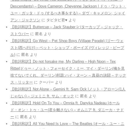
Descendants) – Dove Cameron, Cheyenne Jackson | ドゥ・ワット・
ユー・ガッタ・ドゥ (するべき事をする) – ダヴ・キャメロン, シャイ
アン・ジャクソン
に
タピタピ君♥️
より
【歌詞和訳】Buttercup – Jack Stauber |バターカップ – ジャック・
ストウバー
に
匿名
より
【歌詞和訳】Go West – Pet Shop Boys (Village People) |ゴー･ウェ
スト(西へ行け) – ペット・ショップ・ボーイズ (ヴィレッジ・ピープ
ル)
に
匿名
より
【歌詞和訳】Do not forsake me, My Darling – High Noon – Tex
Ritter|ドゥー・ノット・フォーセイク・ミー, マイ・ダーリン(俺を見
捨てないでくれ、ダーリン)邦題:ハイ・ヌーン – 真昼の決闘 – テック
ス・リッター
に
クーパー
より
【歌詞和訳】Not Alone – Gemini ft. Sam Ock |ノット・アローン(1人
じゃない) – ジェミニ ft. サム・オック
に
匿名
より
【歌詞和訳】Hold On To You – Omnia ft. Danyka Nadeau |ホール
ド・オン・トゥ・ユー(君を離さない) – オムニア ft. ダニーカ・ナド
ー
に
匿名
より
【歌詞和訳】All You Need Is Love – The Beatles |オール・ユー・ニ