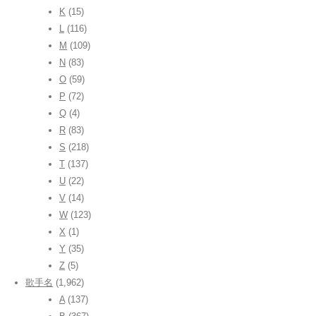
K
(15)
L
(116)
M
(109)
N
(83)
O
(59)
P
(72)
Q
(4)
R
(83)
S
(218)
T
(137)
U
(22)
V
(14)
W
(123)
X
(1)
Y
(35)
Z
(5)
歌手名
(1,962)
A
(137)