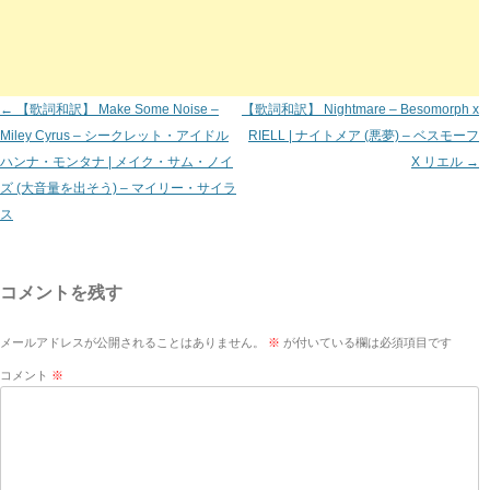
←
【歌詞和訳】 Make Some Noise –
【歌詞和訳】 Nightmare – Besomorph x
Miley Cyrus – シークレット・アイドル
RIELL | ナイトメア (悪夢) – ベスモーフ
投
ハンナ・モンタナ | メイク・サム・ノイ
X リエル
→
稿
ズ (大音量を出そう) – マイリー・サイラ
ナ
ス
ビ
ゲ
コメントを残す
ー
シ
メールアドレスが公開されることはありません。
※
が付いている欄は必須項目です
ョ
コメント
※
ン