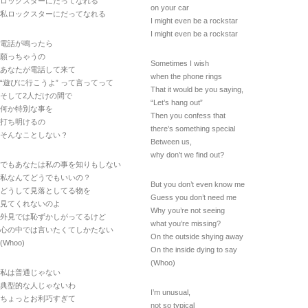
ロックスターにだってなれる
on your car
私ロックスターにだってなれる
I might even be a rockstar
I might even be a rockstar
電話が鳴ったら
願っちゃうの
Sometimes I wish
あなたが電話して来て
when the phone rings
“遊びに行こうよ” って言ってって
That it would be you saying,
そして2人だけの間で
“Let’s hang out”
何か特別な事を
Then you confess that
打ち明けるの
there’s something special
そんなことしない？
Between us,
why don’t we find out?
でもあなたは私の事を知りもしない
私なんてどうでもいいの？
But you don’t even know me
どうして見落としてる物を
Guess you don’t need me
見てくれないのよ
Why you’re not seeing
外見では恥ずかしがってるけど
what you’re missing?
心の中では言いたくてしかたない
On the outside shying away
(Whoo)
On the inside dying to say
(Whoo)
私は普通じゃない
典型的な人じゃないわ
I’m unusual,
ちょっとお利巧すぎて
not so typical