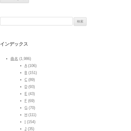
検
索:
インデックス
曲名
(1,986)
A
(106)
B
(151)
C
(89)
D
(93)
E
(43)
F
(69)
G
(70)
H
(111)
I
(154)
J
(35)