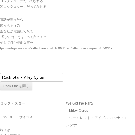
ロックスターにだってなれる
私ロックスターにだってなれる
電話が鳴ったら
願っちゃうの
あなたが電話して来て
“遊びに行こうよ” って言ってって
そして何か特別な事を
tps://red-goose.com/?attachment_id=16903″ rel=”attachment wp-att-16903″>
ロック・スター
We Got the Party
– Miley Cyrus
– マイリー・サイラス
– シークレット・アイドル ハンナ・モ
ンタナ
時々は