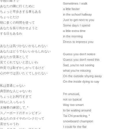
学校の廊下で
Sometimes I walk
あなたの隣に行くために
a little faster
ちょっと早歩きする事もある
in the school hallway
ちょっとだけ
Just to get next to you
朝に多くの時間を使って
Some days I spend
あなたを振り向かせようと
a little extra time
する日もあるわ
in the morning
Dress to impress you
あなたは気づかないかもしれない
あなたはどうでもいいかもしれない
Guess you don’t notice
あなたが見落として
Guess you don’t need this
見てくれてないと悲しいわ
Sad, you’re not seeing
外見では恥ずかしがってるけど
what you’re missing
心の中では言いたくてしかたない
On the outside shying away
On the inside dying to say
私は普通じゃない
典型的な人じゃないわ
I’m unusual,
ちょっとお利巧すぎて
not so typical
待ちに入っちゃう
Way too smart
太極拳の練習して, *
to be waiting around
スノーボードのチャンピオン
Tai Chi practicing, *
あなたのタイヤのパンクだって
snowboard champion
直せちゃうわ
I could fix the flat