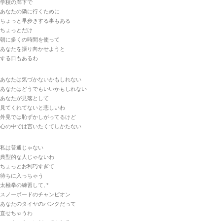
学校の廊下で
あなたの隣に行くために
ちょっと早歩きする事もある
ちょっとだけ
朝に多くの時間を使って
あなたを振り向かせようと
する日もあるわ
あなたは気づかないかもしれない
あなたはどうでもいいかもしれない
あなたが見落として
見てくれてないと悲しいわ
外見では恥ずかしがってるけど
心の中では言いたくてしかたない
私は普通じゃない
典型的な人じゃないわ
ちょっとお利巧すぎて
待ちに入っちゃう
太極拳の練習して, *
スノーボードのチャンピオン
あなたのタイヤのパンクだって
直せちゃうわ