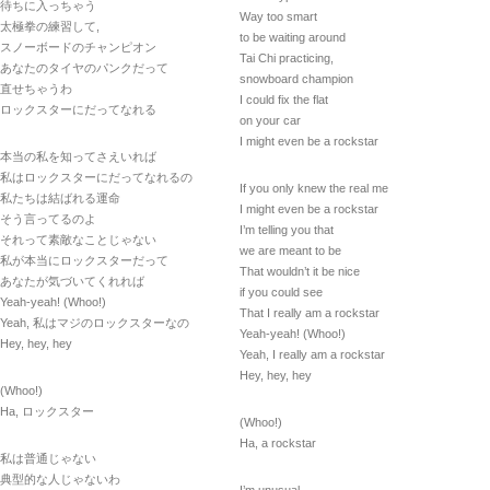
待ちに入っちゃう
Way too smart
太極拳の練習して,
to be waiting around
スノーボードのチャンピオン
Tai Chi practicing,
あなたのタイヤのパンクだって
snowboard champion
直せちゃうわ
I could fix the flat
ロックスターにだってなれる
on your car
I might even be a rockstar
本当の私を知ってさえいれば
私はロックスターにだってなれるの
If you only knew the real me
私たちは結ばれる運命
I might even be a rockstar
そう言ってるのよ
I’m telling you that
それって素敵なことじゃない
we are meant to be
私が本当にロックスターだって
That wouldn’t it be nice
あなたが気づいてくれれば
if you could see
Yeah-yeah! (Whoo!)
That I really am a rockstar
Yeah, 私はマジのロックスターなの
Yeah-yeah! (Whoo!)
Hey, hey, hey
Yeah, I really am a rockstar
Hey, hey, hey
(Whoo!)
Ha, ロックスター
(Whoo!)
Ha, a rockstar
私は普通じゃない
典型的な人じゃないわ