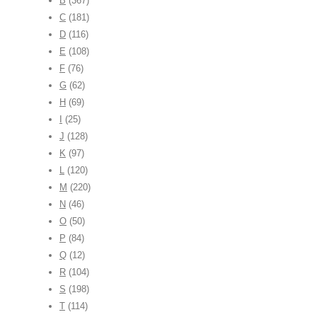
B
(367)
C
(181)
D
(116)
E
(108)
F
(76)
G
(62)
H
(69)
I
(25)
J
(128)
K
(97)
L
(120)
M
(220)
N
(46)
O
(50)
P
(84)
Q
(12)
R
(104)
S
(198)
T
(114)