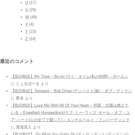
U
(17)
V
(29)
W
(48)
X
(4)
Y
(23)
Z
(14)
最近のコメント
【歌詞和訳】My Time – Bo en |マイ・タイム(私の時間) – ボーエン
に
じぇるぼーる
より
【歌詞和訳】Tempest – Bob Dylan |テンペスト(嵐) – ボブ・ディラン
に
匿名
より
【歌詞和訳】Love Me With All Of Your Heart – 邦題：太陽は燃えて
いる – Engelbert Humperdinck|ラブ･ミー･ウィズ･オール・オブ・ユ
ア･ハート(心の全てで愛して) – エンゲルベルト・フンパーディンク
に
渡邉直人
より
【歌詞和訳】 Do What You Gotta Do (ディセンダント (ディズニー)