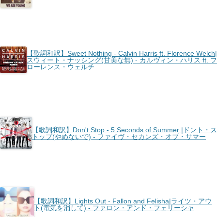
【歌詞和訳】Sweet Nothing - Calvin Harris ft. Florence Welch|
スウィート・ナッシング(甘美な無) - カルヴィン・ハリス ft. フ
ローレンス・ウェルチ
【歌詞和訳】Don't Stop - 5 Seconds of Summer |ドント・ス
トップ(やめないで) - ファイヴ・セカンズ・オブ・サマー
【歌詞和訳】Lights Out - Fallon and Felisha|ライツ・アウ
ト(電気を消して) - ファロン・アンド・フェリーシャ