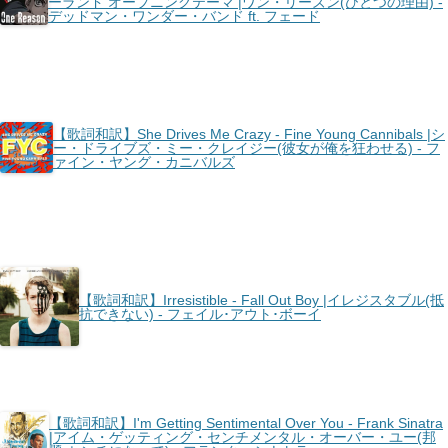
ーランド オープニングテーマ |ワン・リーズン(ひとつの理由) -
デッドマン・ワンダー・バンド ft. フェード
【歌詞和訳】She Drives Me Crazy - Fine Young Cannibals |シ
ー・ドライブズ・ミー・クレイジー(彼女が俺を狂わせる) - フ
ァイン・ヤング・カニバルズ
【歌詞和訳】Irresistible - Fall Out Boy |イレジスタブル(抵
抗できない) - フェイル･アウト･ボーイ
【歌詞和訳】I'm Getting Sentimental Over You - Frank Sinatra
|アイム・ゲッティング・センチメンタル・オーバー・ユー(邦