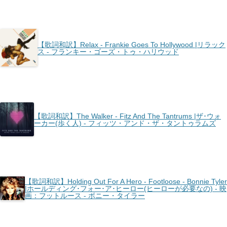
【歌詞和訳】Relax - Frankie Goes To Hollywood |リラック
ス - フランキー・ゴーズ・トゥ・ハリウッド
【歌詞和訳】The Walker - Fitz And The Tantrums |ザ･ウォ
ーカー(歩く人) - フィッツ・アンド・ザ・タントゥラムズ
【歌詞和訳】Holding Out For A Hero - Footloose - Bonnie Tyler
|ホールディング･フォー･ア･ヒーロー(ヒーローが必要なの) - 映
画：フットルース - ボニー・タイラー