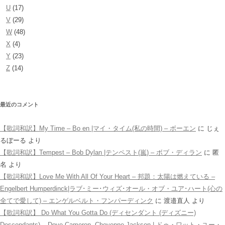
U
(17)
V
(29)
W
(48)
X
(4)
Y
(23)
Z
(14)
最近のコメント
【歌詞和訳】My Time – Bo en |マイ・タイム(私の時間) – ボーエン
に
じぇ
るぼーる
より
【歌詞和訳】Tempest – Bob Dylan |テンペスト(嵐) – ボブ・ディラン
に
匿
名
より
【歌詞和訳】Love Me With All Of Your Heart – 邦題：太陽は燃えている –
Engelbert Humperdinck|ラブ･ミー･ウィズ･オール・オブ・ユア･ハート(心の
全てで愛して) – エンゲルベルト・フンパーディンク
に
渡邉直人
より
【歌詞和訳】 Do What You Gotta Do (ディセンダント (ディズニー)
Descendants) – Dove Cameron, Cheyenne Jackson | ドゥ・ワット・ユー・