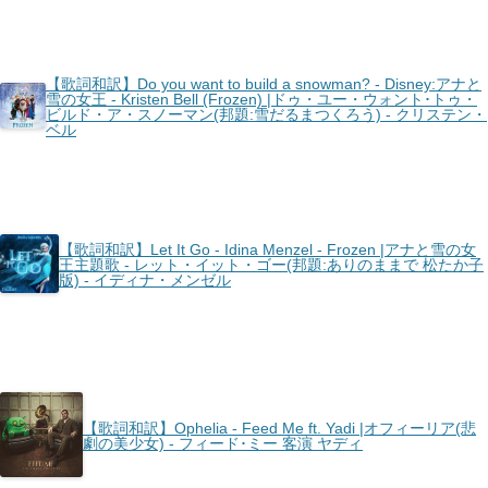
【歌詞和訳】Do you want to build a snowman? - Disney:アナと
雪の女王 - Kristen Bell (Frozen) |ドゥ・ユー・ウォント･トゥ・
ビルド・ア・スノーマン(邦題:雪だるまつくろう) - クリステン・
ベル
【歌詞和訳】Let It Go - Idina Menzel - Frozen |アナと雪の女
王主題歌 - レット・イット・ゴー(邦題:ありのままで 松たか子
版) - イディナ・メンゼル
【歌詞和訳】Ophelia - Feed Me ft. Yadi |オフィーリア(悲
劇の美少女) - フィード･ミー 客演 ヤディ