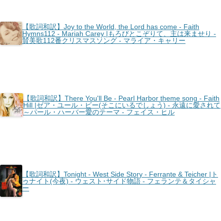
【歌詞和訳】Joy to the World, the Lord has come - Faith
Hymns112 - Mariah Carey |もろびとこぞりて、主は来ませり -
賛美歌112番クリスマスソング - マライア・キャリー
【歌詞和訳】There You'll Be - Pearl Harbor theme song - Faith
Hill |ゼア・ユール・ビー(そこにいるでしょう) - 永遠に愛されて
～パール・ハーバー愛のテーマ - フェイス・ヒル
【歌詞和訳】Tonight - West Side Story - Ferrante & Teicher |ト
ゥナイト(今夜) - ウェスト･サイド物語 - フェランテ＆タイシャ
ー