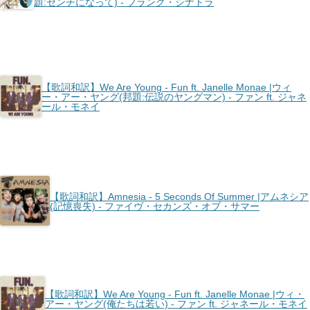
題:センチになって) - フランク・シナトラ
【歌詞和訳】We Are Young - Fun ft. Janelle Monae |ウィ
ー・アー・ヤング(邦題:伝説のヤングマン) - ファン ft. ジャネ
ール・モネイ
【歌詞和訳】Amnesia - 5 Seconds Of Summer |アムネシア
(記憶喪失) - ファイヴ・セカンズ・オブ・サマー
【歌詞和訳】We Are Young - Fun ft. Janelle Monae |ウィ・
アー・ヤング(俺たちは若い) - ファン ft. ジャネール・モネイ