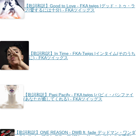
【歌詞和訳】Good to Love - FKA twigs |グッド・トゥ・ラ
ブ(愛するには十分) - FKAツイッグス
【歌詞和訳】In Time - FKA-Twigs |インタイム(そのうち
に) - FKAツイッグス
【歌詞和訳】Papi Pacify - FKA twigs |パピィ・パシファイ
(あなたが癒してくれる) - FKAツイッグス
【歌詞和訳】ONE REASON - DWB ft. fade デッドマン・ワンダ