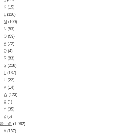
K
(15)
L
(116)
M
(109)
N
(83)
O
(59)
P
(72)
Q
(4)
R
(83)
S
(218)
T
(137)
U
(22)
V
(14)
W
(123)
X
(1)
Y
(35)
Z
(5)
歌手名
(1,962)
A
(137)