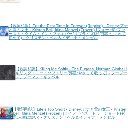
【歌詞和訳】For the First Time In Forever (Reprise) - Disney:アナ
と雪の女王 - Kristen Bell, Idina Menzel (Frozen) |フォー･ザ･ファ
ースト・タイム・イン・フォエバー(リプライズ版)(邦題:生まれて
初めて) - クリステン・ベル＆イディナ・メンゼル
【歌詞和訳】Killing Me Softly - The Fugees, Norman Gimbel |
キリング・ミー・ソフトリー(邦題:やさしく歌って) - フージー
ズ、ノーマン・ギンベル
【歌詞和訳】Life's Too Short - Disney:アナと雪の女王 - Kristen
Bell, Idina Menzel (Frozen) |ライフ・イズ・トゥ・ショート(邦
題:人生は短い) - クリステン・ベル＆イディナ・メンゼル