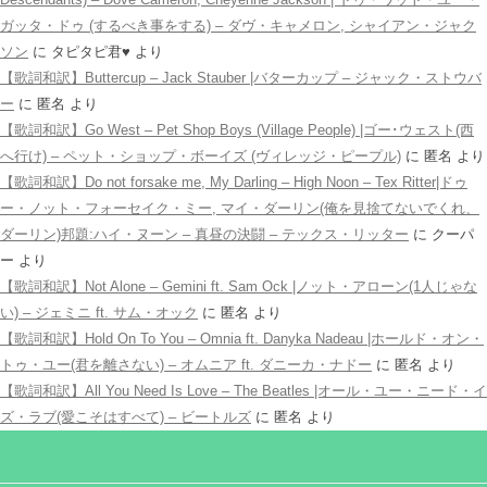
ガッタ・ドゥ (するべき事をする) – ダヴ・キャメロン, シャイアン・ジャク
ソン
に
タピタピ君♥️
より
【歌詞和訳】Buttercup – Jack Stauber |バターカップ – ジャック・ストウバ
ー
に
匿名
より
【歌詞和訳】Go West – Pet Shop Boys (Village People) |ゴー･ウェスト(西
へ行け) – ペット・ショップ・ボーイズ (ヴィレッジ・ピープル)
に
匿名
より
【歌詞和訳】Do not forsake me, My Darling – High Noon – Tex Ritter|ドゥ
ー・ノット・フォーセイク・ミー, マイ・ダーリン(俺を見捨てないでくれ、
ダーリン)邦題:ハイ・ヌーン – 真昼の決闘 – テックス・リッター
に
クーパ
ー
より
【歌詞和訳】Not Alone – Gemini ft. Sam Ock |ノット・アローン(1人じゃな
い) – ジェミニ ft. サム・オック
に
匿名
より
【歌詞和訳】Hold On To You – Omnia ft. Danyka Nadeau |ホールド・オン・
トゥ・ユー(君を離さない) – オムニア ft. ダニーカ・ナドー
に
匿名
より
【歌詞和訳】All You Need Is Love – The Beatles |オール・ユー・ニード・イ
ズ・ラブ(愛こそはすべて) – ビートルズ
に
匿名
より