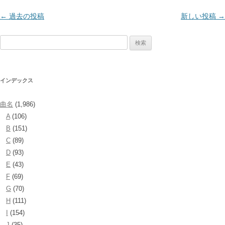
投
←
過去の投稿
新しい投稿
→
稿
検
ナ
索:
ビ
ゲ
インデックス
ー
シ
曲名
(1,986)
ョ
A
(106)
ン
B
(151)
C
(89)
D
(93)
E
(43)
F
(69)
G
(70)
H
(111)
I
(154)
J
(35)