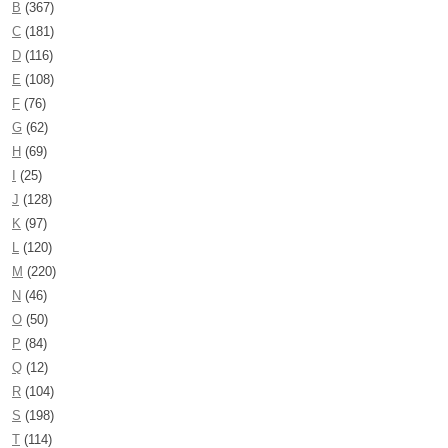
B
(367)
C
(181)
D
(116)
E
(108)
F
(76)
G
(62)
H
(69)
I
(25)
J
(128)
K
(97)
L
(120)
M
(220)
N
(46)
O
(50)
P
(84)
Q
(12)
R
(104)
S
(198)
T
(114)