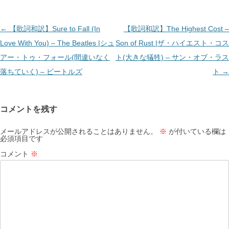
投
←
【歌詞和訳】Sure to Fall (In
【歌詞和訳】The Highest Cost –
稿
Love With You) – The Beatles |シュ
Son of Rust |ザ・ハイエスト・コス
ナ
アー・トゥ・フォール(間違いなく
ト(大きな犠牲) – サン・オブ・ラス
ビ
落ちていく) – ビートルズ
ト
→
ゲ
ー
コメントを残す
シ
ョ
メールアドレスが公開されることはありません。
※
が付いている欄は
必須項目です
ン
コメント
※