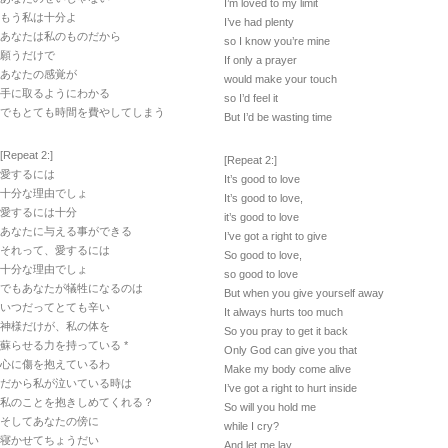
I’m loved to my limit
もう私は十分よ
I’ve had plenty
あなたは私のものだから
so I know you’re mine
願うだけで
If only a prayer
あなたの感覚が
would make your touch
手に取るようにわかる
so I’d feel it
でもとても時間を費やしてしまう
But I’d be wasting time
[Repeat 2:]
[Repeat 2:]
愛するには
It’s good to love
十分な理由でしょ
It’s good to love,
愛するには十分
it’s good to love
あなたに与える事ができる
I’ve got a right to give
それって、愛するには
So good to love,
十分な理由でしょ
so good to love
でもあなたが犠牲になるのは
But when you give yourself away
いつだってとても辛い
It always hurts too much
神様だけが、私の体を
So you pray to get it back
蘇らせる力を持っている *
Only God can give you that
心に傷を抱えているわ
Make my body come alive
だから私が泣いている時は
I’ve got a right to hurt inside
私のことを抱きしめてくれる？
So will you hold me
そしてあなたの傍に
while I cry?
寝かせてちょうだい
And let me lay