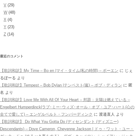
V
(29)
W
(48)
X
(4)
Y
(23)
Z
(14)
最近のコメント
【歌詞和訳】My Time – Bo en |マイ・タイム(私の時間) – ボーエン
に
じぇ
るぼーる
より
【歌詞和訳】Tempest – Bob Dylan |テンペスト(嵐) – ボブ・ディラン
に
匿
名
より
【歌詞和訳】Love Me With All Of Your Heart – 邦題：太陽は燃えている –
Engelbert Humperdinck|ラブ･ミー･ウィズ･オール・オブ・ユア･ハート(心の
全てで愛して) – エンゲルベルト・フンパーディンク
に
渡邉直人
より
【歌詞和訳】 Do What You Gotta Do (ディセンダント (ディズニー)
Descendants) – Dove Cameron, Cheyenne Jackson | ドゥ・ワット・ユー・