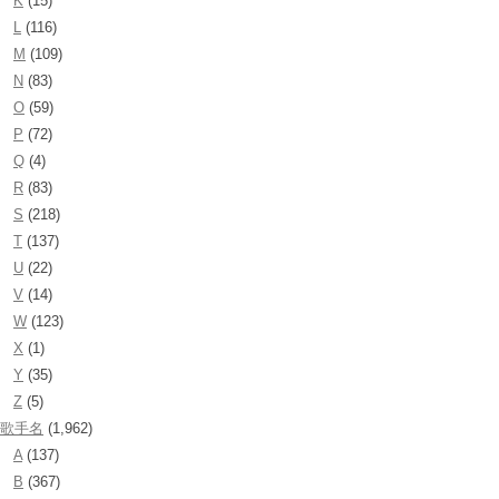
K
(15)
L
(116)
M
(109)
N
(83)
O
(59)
P
(72)
Q
(4)
R
(83)
S
(218)
T
(137)
U
(22)
V
(14)
W
(123)
X
(1)
Y
(35)
Z
(5)
歌手名
(1,962)
A
(137)
B
(367)