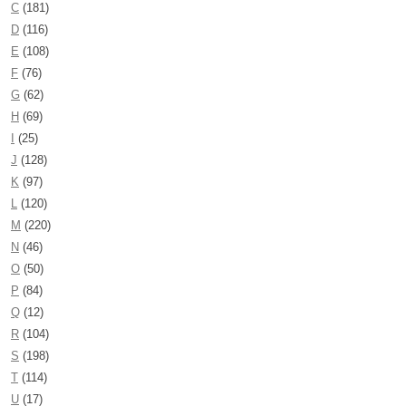
C
(181)
D
(116)
E
(108)
F
(76)
G
(62)
H
(69)
I
(25)
J
(128)
K
(97)
L
(120)
M
(220)
N
(46)
O
(50)
P
(84)
Q
(12)
R
(104)
S
(198)
T
(114)
U
(17)