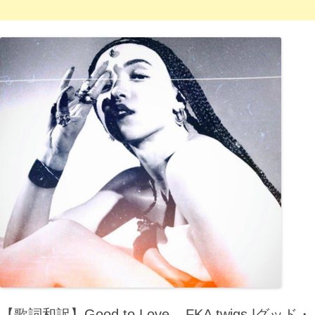
【歌詞和訳】Good to Love – FKA twigs |グッド・