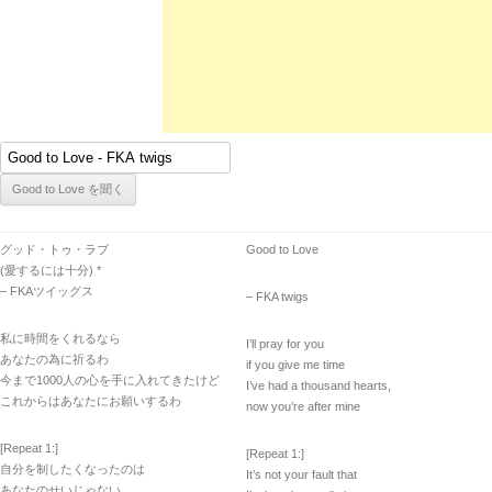
グッド・トゥ・ラブ
Good to Love
(愛するには十分) *
– FKAツイッグス
– FKA twigs
私に時間をくれるなら
I’ll pray for you
あなたの為に祈るわ
if you give me time
今まで1000人の心を手に入れてきたけど
I’ve had a thousand hearts,
これからはあなたにお願いするわ
now you’re after mine
[Repeat 1:]
[Repeat 1:]
自分を制したくなったのは
It’s not your fault that
あなたのせいじゃない