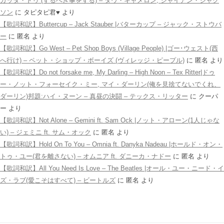
ガッタ・ドゥ (するべき事をする) – ダヴ・キャメロン, シャイアン・ジャク
ソン
に
タピタピ君♥️
より
【歌詞和訳】Buttercup – Jack Stauber |バターカップ – ジャック・ストウバ
ー
に
匿名
より
【歌詞和訳】Go West – Pet Shop Boys (Village People) |ゴー･ウェスト(西
へ行け) – ペット・ショップ・ボーイズ (ヴィレッジ・ピープル)
に
匿名
より
【歌詞和訳】Do not forsake me, My Darling – High Noon – Tex Ritter|ドゥ
ー・ノット・フォーセイク・ミー, マイ・ダーリン(俺を見捨てないでくれ、
ダーリン)邦題:ハイ・ヌーン – 真昼の決闘 – テックス・リッター
に
クーパ
ー
より
【歌詞和訳】Not Alone – Gemini ft. Sam Ock |ノット・アローン(1人じゃな
い) – ジェミニ ft. サム・オック
に
匿名
より
【歌詞和訳】Hold On To You – Omnia ft. Danyka Nadeau |ホールド・オン・
トゥ・ユー(君を離さない) – オムニア ft. ダニーカ・ナドー
に
匿名
より
【歌詞和訳】All You Need Is Love – The Beatles |オール・ユー・ニード・イ
ズ・ラブ(愛こそはすべて) – ビートルズ
に
匿名
より