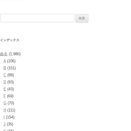
検
索:
インデックス
曲名
(1,986)
A
(106)
B
(151)
C
(89)
D
(93)
E
(43)
F
(69)
G
(70)
H
(111)
I
(154)
J
(35)