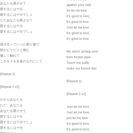
あなたを愛させて
against your side
愛するには十分
So let me love
愛するには十分でしょ
It’s good to love,
ただあなたを愛させて
it’s good to love
愛するには十分
Just let me love
愛するには十分でしょ
It’s good to love,
it’s good to love
過ぎ去っていった擦り傷で
肌がピリピリと痛む
My skin’s aching sore
優しく触れて
from friction past
このキスを永遠のものにして
Touch me softly
make our kisses last
[Repeat 1]
[Repeat 1]
[Repeat 2 x2]
[Repeat 2 x2]
だからあなたを
ただ、あなたを
Just let me love
あなたを愛させて
Just let me love,
愛するには十分
just let me love
愛するには十分でしょ
It’s good to love
愛するには十分
It’s good to love,