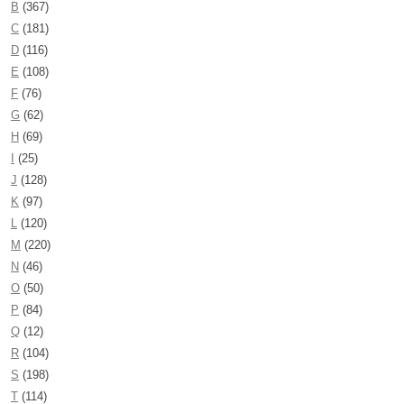
B
(367)
C
(181)
D
(116)
E
(108)
F
(76)
G
(62)
H
(69)
I
(25)
J
(128)
K
(97)
L
(120)
M
(220)
N
(46)
O
(50)
P
(84)
Q
(12)
R
(104)
S
(198)
T
(114)