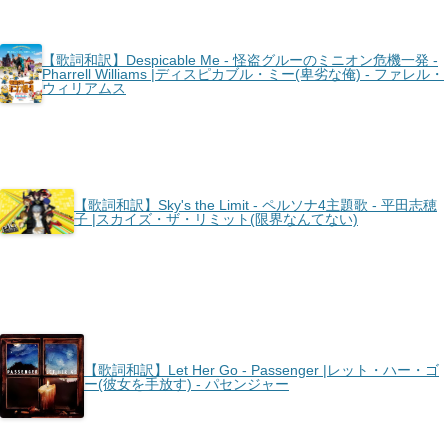
【歌詞和訳】Despicable Me - 怪盗グルーのミニオン危機一発 -
Pharrell Williams |ディスピカブル・ミー(卑劣な俺) - ファレル・
ウィリアムス
【歌詞和訳】Sky's the Limit - ペルソナ4主題歌 - 平田志穂
子 |スカイズ・ザ・リミット(限界なんてない)
【歌詞和訳】Let Her Go - Passenger |レット・ハー・ゴ
ー(彼女を手放す) - パセンジャー