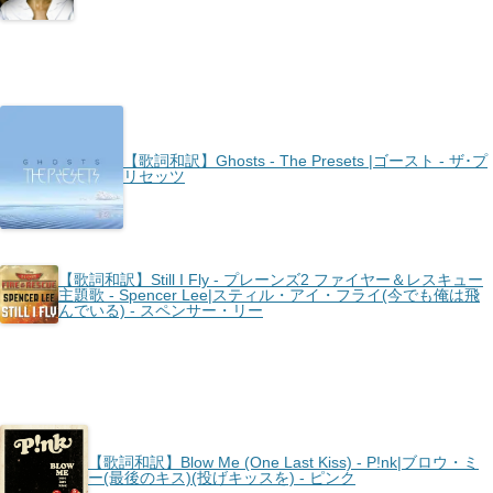
【歌詞和訳】Ghosts - The Presets |ゴースト - ザ･プ
リセッツ
【歌詞和訳】Still I Fly - プレーンズ2 ファイヤー＆レスキュー
主題歌 - Spencer Lee|スティル・アイ・フライ(今でも俺は飛
んでいる) - スペンサー・リー
【歌詞和訳】Blow Me (One Last Kiss) - P!nk|ブロウ・ミ
ー(最後のキス)(投げキッスを) - ピンク