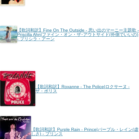
【歌詞和訳】Fine On The Outside - 思い出のマーニー主題歌 -
Priscilla Ahn|ファイン・オン・ザ･アウトサイド(外側でいいの)
- プリシラ・アーン
【歌詞和訳】Roxanne - The Police|ロクサーヌ -
ザ・ポリス
【歌詞和訳】Purple Rain - Prince|パープル・レイン(虚
しさ) - プリンス