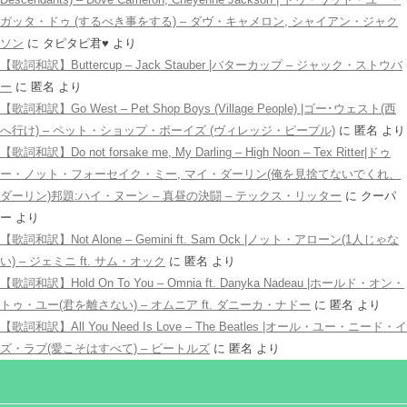
ガッタ・ドゥ (するべき事をする) – ダヴ・キャメロン, シャイアン・ジャク
ソン
に
タピタピ君♥️
より
【歌詞和訳】Buttercup – Jack Stauber |バターカップ – ジャック・ストウバ
ー
に
匿名
より
【歌詞和訳】Go West – Pet Shop Boys (Village People) |ゴー･ウェスト(西
へ行け) – ペット・ショップ・ボーイズ (ヴィレッジ・ピープル)
に
匿名
より
【歌詞和訳】Do not forsake me, My Darling – High Noon – Tex Ritter|ドゥ
ー・ノット・フォーセイク・ミー, マイ・ダーリン(俺を見捨てないでくれ、
ダーリン)邦題:ハイ・ヌーン – 真昼の決闘 – テックス・リッター
に
クーパ
ー
より
【歌詞和訳】Not Alone – Gemini ft. Sam Ock |ノット・アローン(1人じゃな
い) – ジェミニ ft. サム・オック
に
匿名
より
【歌詞和訳】Hold On To You – Omnia ft. Danyka Nadeau |ホールド・オン・
トゥ・ユー(君を離さない) – オムニア ft. ダニーカ・ナドー
に
匿名
より
【歌詞和訳】All You Need Is Love – The Beatles |オール・ユー・ニード・イ
ズ・ラブ(愛こそはすべて) – ビートルズ
に
匿名
より