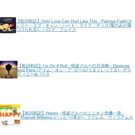
【歌詞和訳】Only Love Can Hurt Like This - Paloma Faith|オ
ンリー・ラブ・キャン・ハート・ライク・ディス(愛のみが傷
つけられる) - パロマ・フェイス
【歌詞和訳】I'm On A Roll - 怪盗グルーの月泥棒 - Destinee
and Paris |アイム・オン・ア･ロール(うまくいってる) - デス
ティニー&パリス
【歌詞和訳】Happy - 怪盗グルーのミニオン危機一発 -
Pharrell Williams |ハッピー(幸せ) - ファレル・ウィリアムス