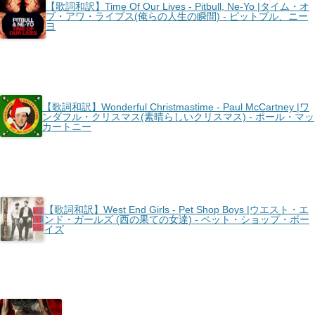
【歌詞和訳】Time Of Our Lives - Pitbull, Ne-Yo |タイム・オ
ブ・アワ・ライブス(俺らの人生の瞬間) - ピットブル、ニー
ヨ
【歌詞和訳】Wonderful Christmastime - Paul McCartney |ワ
ンダフル・クリスマス(素晴らしいクリスマス) - ポール・マッ
カートニー
【歌詞和訳】West End Girls - Pet Shop Boys |ウエスト・エ
ンド・ガールズ (西の果ての女達) - ペット・ショップ・ボー
イズ