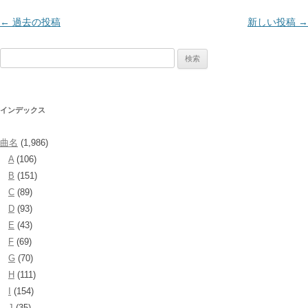
投
←
過去の投稿
新しい投稿
→
稿
検
ナ
索:
ビ
ゲ
インデックス
ー
シ
曲名
(1,986)
ョ
A
(106)
ン
B
(151)
C
(89)
D
(93)
E
(43)
F
(69)
G
(70)
H
(111)
I
(154)
J
(35)