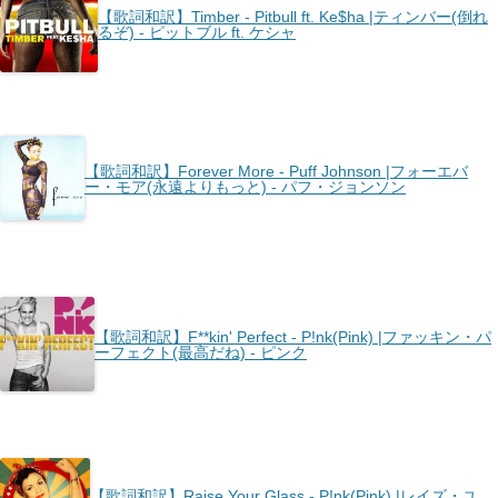
【歌詞和訳】Timber - Pitbull ft. Ke$ha |ティンバー(倒れ
るぞ) - ピットブル ft. ケシャ
【歌詞和訳】Forever More - Puff Johnson |フォーエバ
ー・モア(永遠よりもっと) - パフ・ジョンソン
【歌詞和訳】F**kin' Perfect - P!nk(Pink) |ファッキン・パ
ーフェクト(最高だね) - ピンク
【歌詞和訳】Raise Your Glass - P!nk(Pink) |レイズ・ユ