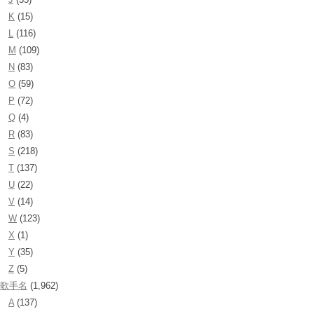
K
(15)
L
(116)
M
(109)
N
(83)
O
(59)
P
(72)
Q
(4)
R
(83)
S
(218)
T
(137)
U
(22)
V
(14)
W
(123)
X
(1)
Y
(35)
Z
(5)
歌手名
(1,962)
A
(137)