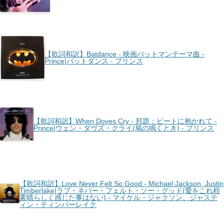
【歌詞和訳】Batdance - 映画バットマンテーマ曲 -
Prince|バットダンス - プリンス
【歌詞和訳】When Doves Cry - 邦題：ビートに抱かれて -
Prince|ウェン・ダヴズ・クライ(鳩の鳴くとき) - プリンス
【歌詞和訳】Love Never Felt So Good - Michael Jackson, Justin
Timberlake|ラブ・ネバー・フェルト・ソー・グッド(愛をこれ程
素晴らしく感じた事はない) - マイケル・ジャクソン、ジャステ
ィン・ティンバーレイク