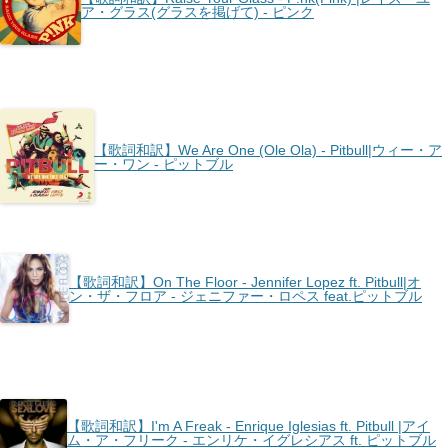
ア・グラス(グラスを掲げて) - ピンク
【歌詞和訳】We Are One (Ole Ola) - Pitbull|ウィー・ア
ー・ワン - ピットブル
【歌詞和訳】On The Floor - Jennifer Lopez ft. Pitbull|オ
ン・ザ・フロア - ジェニファー・ロペス feat.ピットブル
【歌詞和訳】I'm A Freak - Enrique Iglesias ft. Pitbull |アイ
ム・ア・フリーク - エンリケ・イグレシアス ft. ピットブル