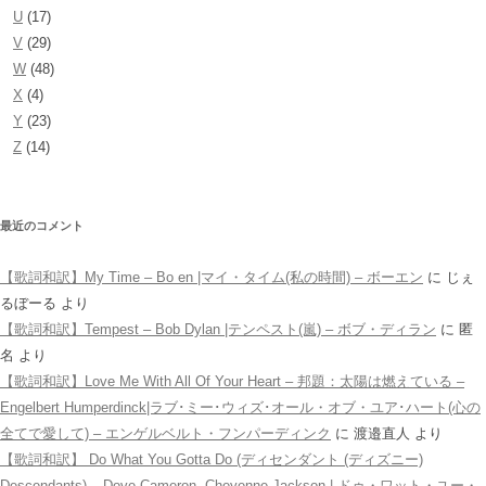
U
(17)
V
(29)
W
(48)
X
(4)
Y
(23)
Z
(14)
最近のコメント
【歌詞和訳】My Time – Bo en |マイ・タイム(私の時間) – ボーエン
に
じぇ
るぼーる
より
【歌詞和訳】Tempest – Bob Dylan |テンペスト(嵐) – ボブ・ディラン
に
匿
名
より
【歌詞和訳】Love Me With All Of Your Heart – 邦題：太陽は燃えている –
Engelbert Humperdinck|ラブ･ミー･ウィズ･オール・オブ・ユア･ハート(心の
全てで愛して) – エンゲルベルト・フンパーディンク
に
渡邉直人
より
【歌詞和訳】 Do What You Gotta Do (ディセンダント (ディズニー)
Descendants) – Dove Cameron, Cheyenne Jackson | ドゥ・ワット・ユー・