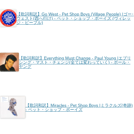
【歌詞和訳】Go West - Pet Shop Boys (Village People) |ゴー･
ウェスト(西へ行け) - ペット・ショップ・ボーイズ (ヴィレッ
ジ・ピープル)
【歌詞和訳】Everything Must Change - Paul Young |エブリ
シング・マスト・チェンジ(全ては変わっていく) - ポール・
ヤング
【歌詞和訳】Miracles - Pet Shop Boys |ミラクルズ(奇跡)
- ペット・ショップ・ボーイズ