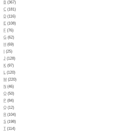
B
(367)
C
(181)
D
(116)
E
(108)
F
(76)
G
(62)
H
(69)
I
(25)
J
(128)
K
(97)
L
(120)
M
(220)
N
(46)
O
(50)
P
(84)
Q
(12)
R
(104)
S
(198)
T
(114)