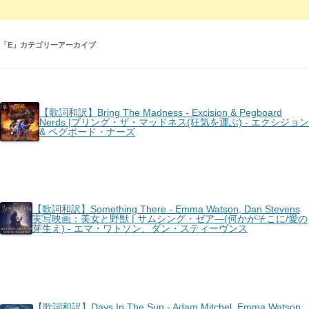
「
E
」カテゴリーアーカイブ
【歌詞和訳】Bring The Madness - Excision & Pegboard
Nerds |ブリング・ザ・マッドネス(狂気を運ぶ) - エクシジョン
& ペグボード・ナーズ
【歌詞和訳】Something There - Emma Watson, Dan Stevens
実写映画：美女と野獣 | サムシング・ゼア―(何かがそこに/愛の
芽生え) - エマ・ワトソン、ダン・スティーヴンス
【歌詞和訳】Days In The Sun - Adam Mitchel, Emma Watson