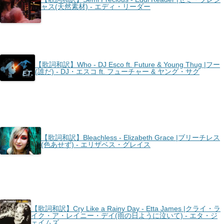
ャス(天然素材) - エディ・リーダー
【歌詞和訳】Who - DJ Esco ft. Future & Young Thug |フー
(誰だ) - DJ・エスコ ft. フューチャー & ヤング・サグ
【歌詞和訳】Bleachless - Elizabeth Grace |ブリーチレス
(色あせず) - エリザベス・グレイス
【歌詞和訳】Cry Like a Rainy Day - Etta James |クライ・ラ
イク・ア・レイニー・デイ(雨の日ように泣いて) - エタ・ジ
ェイムズ