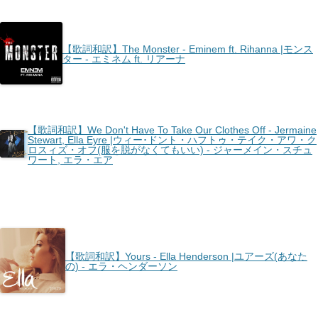
【歌詞和訳】The Monster - Eminem ft. Rihanna |モンス
ター - エミネム ft. リアーナ
【歌詞和訳】We Don't Have To Take Our Clothes Off - Jermaine
Stewart, Ella Eyre |ウィー･ドント・ハフトゥ・テイク・アワ・ク
ロスィズ・オフ(服を脱がなくてもいい) - ジャーメイン・スチュ
ワート, エラ・エア
【歌詞和訳】Yours - Ella Henderson |ユアーズ(あなた
の) - エラ・ヘンダーソン