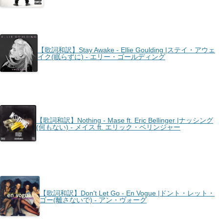
【歌詞和訳】Stay Awake - Ellie Goulding |ステイ・アウェ
イク(眠らずに) - エリー・ゴールディング
【歌詞和訳】Nothing - Mase ft. Eric Bellinger |ナッシング
(何もない) - メイス ft. エリック・ベリンジャー
【歌詞和訳】Don't Let Go - En Vogue |ドント・レット・
ゴー(離さないで) - アン・ヴォーグ