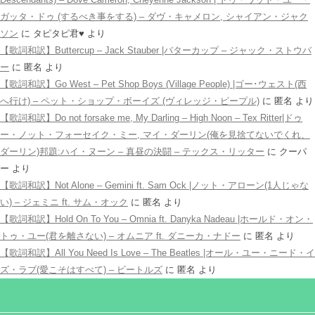
ガッタ・ドゥ (するべき事をする) – ダヴ・キャメロン, シャイアン・ジャク
ソン
に
タピタピ君♥️
より
【歌詞和訳】Buttercup – Jack Stauber |バターカップ – ジャック・ストウバ
ー
に
匿名
より
【歌詞和訳】Go West – Pet Shop Boys (Village People) |ゴー･ウェスト(西
へ行け) – ペット・ショップ・ボーイズ (ヴィレッジ・ピープル)
に
匿名
より
【歌詞和訳】Do not forsake me, My Darling – High Noon – Tex Ritter|ドゥ
ー・ノット・フォーセイク・ミー, マイ・ダーリン(俺を見捨てないでくれ、
ダーリン)邦題:ハイ・ヌーン – 真昼の決闘 – テックス・リッター
に
クーパ
ー
より
【歌詞和訳】Not Alone – Gemini ft. Sam Ock |ノット・アローン(1人じゃな
い) – ジェミニ ft. サム・オック
に
匿名
より
【歌詞和訳】Hold On To You – Omnia ft. Danyka Nadeau |ホールド・オン・
トゥ・ユー(君を離さない) – オムニア ft. ダニーカ・ナドー
に
匿名
より
【歌詞和訳】All You Need Is Love – The Beatles |オール・ユー・ニード・イ
ズ・ラブ(愛こそはすべて) – ビートルズ
に
匿名
より