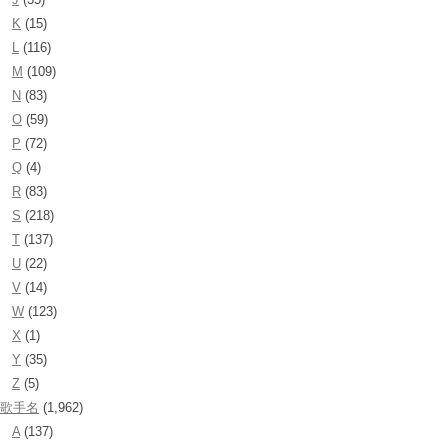
K
(15)
L
(116)
M
(109)
N
(83)
O
(59)
P
(72)
Q
(4)
R
(83)
S
(218)
T
(137)
U
(22)
V
(14)
W
(123)
X
(1)
Y
(35)
Z
(5)
歌手名
(1,962)
A
(137)