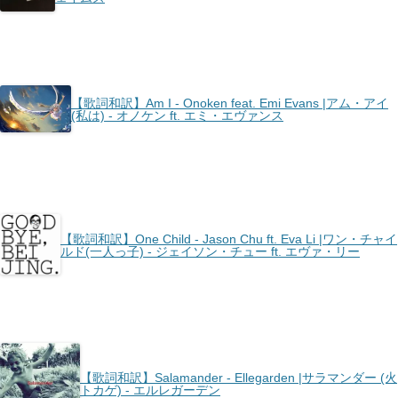
【歌詞和訳】Am I - Onoken feat. Emi Evans |アム・アイ
(私は) - オノケン ft. エミ・エヴァンス
【歌詞和訳】One Child - Jason Chu ft. Eva Li |ワン・チャイ
ルド(一人っ子) - ジェイソン・チュー ft. エヴァ・リー
【歌詞和訳】Salamander - Ellegarden |サラマンダー (火
トカゲ) - エルレガーデン