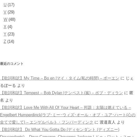
U
(17)
V
(29)
W
(48)
X
(4)
Y
(23)
Z
(14)
最近のコメント
【歌詞和訳】My Time – Bo en |マイ・タイム(私の時間) – ボーエン
に
じぇ
るぼーる
より
【歌詞和訳】Tempest – Bob Dylan |テンペスト(嵐) – ボブ・ディラン
に
匿
名
より
【歌詞和訳】Love Me With All Of Your Heart – 邦題：太陽は燃えている –
Engelbert Humperdinck|ラブ･ミー･ウィズ･オール・オブ・ユア･ハート(心の
全てで愛して) – エンゲルベルト・フンパーディンク
に
渡邉直人
より
【歌詞和訳】 Do What You Gotta Do (ディセンダント (ディズニー)
Descendants) – Dove Cameron, Cheyenne Jackson | ドゥ・ワット・ユー・