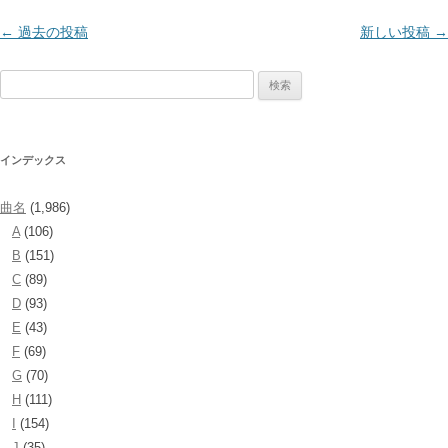
投
←
過去の投稿
新しい投稿
→
稿
検
ナ
索:
ビ
ゲ
インデックス
ー
シ
曲名
(1,986)
ョ
A
(106)
ン
B
(151)
C
(89)
D
(93)
E
(43)
F
(69)
G
(70)
H
(111)
I
(154)
J
(35)