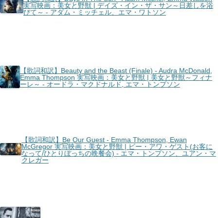
実写映画：美女と野獣 | デイズ・イン・ザ・サン～日差しを浴
びて～ - アダム・ミッチェル、エマ・ワトソン
【歌詞和訳】Beauty and the Beast (Finale) - Audra McDonald,
Emma Thompson 実写映画：美女と野獣 | 美女と野獣～フィナ
ーレ～ - オードラ・マクドナルド, エマ・トンプソン
【歌詞和訳】Be Our Guest - Emma Thompson, Ewan
McGregor 実写映画：美女と野獣 | ビー・アワ・ゲスト(お客に
なって/ひとりぼっちの晩餐会) - エマ・トンプソン、ユアン・マ
クレガー