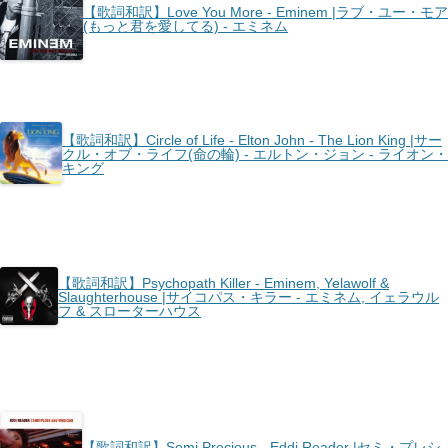
【歌詞和訳】Love You More - Eminem |ラブ・ユー・モア
(もっと君を愛してる) - エミネム
【歌詞和訳】Circle of Life - Elton John - The Lion King |サー
クル・オブ・ライフ(命の輪) - エルトン・ジョン - ライオン・
キング
【歌詞和訳】Psychopath Killer - Eminem, Yelawolf &
Slaughterhouse |サイコパス・キラー - エミネム, イェラウル
フ & スローターハウス
【歌詞和訳】Semi Precious - Eddi Reader |セミ・プレシ