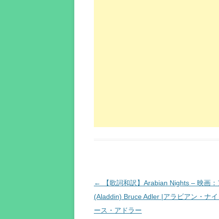
投
←
【歌詞和訳】Arabian Nights – 映
稿
(Aladdin) Bruce Adler |アラビアン・ナ
ナ
ース・アドラー