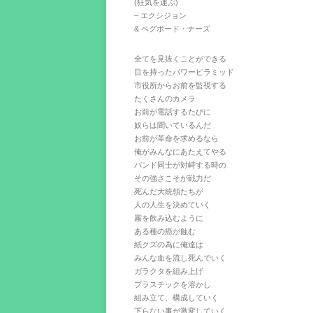
(狂気を運ぶ)
– エクシジョン
& ペグボード・ナーズ
全てを見抜くことができる
目を持ったパワーピラミッド
市役所からお前を監視する
たくさんのカメラ
お前が電話するたびに
奴らは聞いているんだ
お前が革命を求めるなら
俺がみんなにあたえてやる
バンド同士が対峙する時の
その強さこそが戦力だ
死んだ大統領たちが
人の人生を決めていく
霧を飲み込むように
ある種の癌が蝕む
紙クズの為に俺達は
みんな血を流し死んでいく
ガラクタを組み上げ
プラスチックを溶かし
組み立て、構成していく
下らない事が激変していく