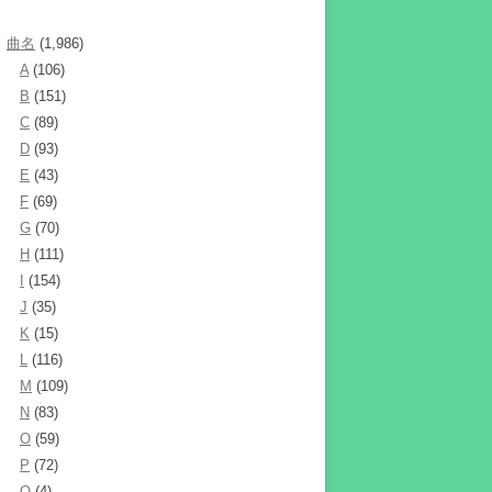
曲名
(1,986)
A
(106)
B
(151)
C
(89)
D
(93)
E
(43)
F
(69)
G
(70)
H
(111)
I
(154)
J
(35)
K
(15)
L
(116)
M
(109)
N
(83)
O
(59)
P
(72)
Q
(4)