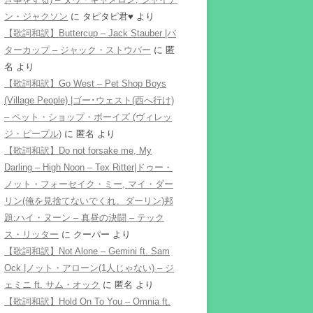
ン・ジャクソン
に
タピタピ君♥️
より
【歌詞和訳】Buttercup – Jack Stauber |バ
ターカップ – ジャック・ストウバー
に
匿
名
より
【歌詞和訳】Go West – Pet Shop Boys
(Village People) |ゴー･ウェスト(西へ行け)
– ペット・ショップ・ボーイズ (ヴィレッ
ジ・ピープル)
に
匿名
より
【歌詞和訳】Do not forsake me, My
Darling – High Noon – Tex Ritter|ドゥー・
ノット・フォーセイク・ミー, マイ・ダー
リン(俺を見捨てないでくれ、ダーリン)邦
題:ハイ・ヌーン – 真昼の決闘 – テック
ス・リッター
に
クーパー
より
【歌詞和訳】Not Alone – Gemini ft. Sam
Ock |ノット・アローン(1人じゃない) – ジ
ェミニ ft. サム・オック
に
匿名
より
【歌詞和訳】Hold On To You – Omnia ft.