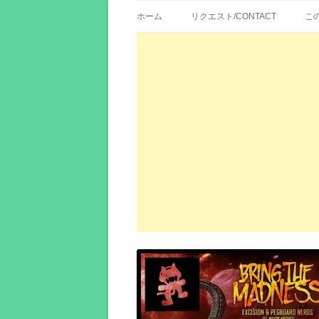
歌詞紹介、映画の主題歌とその和訳。リク
エイカシ | 洋楽歌
ホーム
リクエスト/CONTACT
こ