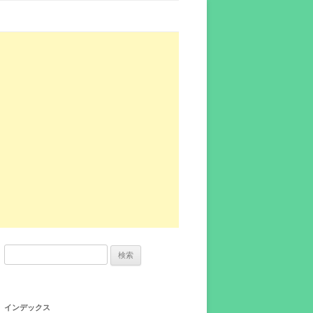
検
索:
インデックス