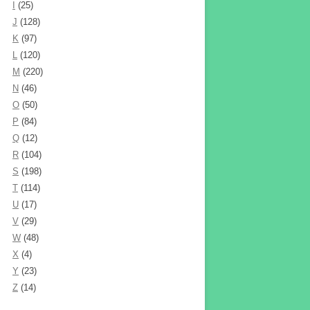
I
(25)
J
(128)
K
(97)
L
(120)
M
(220)
N
(46)
O
(50)
P
(84)
Q
(12)
R
(104)
S
(198)
T
(114)
U
(17)
V
(29)
W
(48)
X
(4)
Y
(23)
Z
(14)