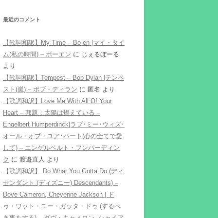
最近のコメント
【歌詞和訳】My Time – Bo en |マイ・タイ
ム(私の時間) – ボーエン
に
じぇるぼーる
より
【歌詞和訳】Tempest – Bob Dylan |テンペ
スト(嵐) – ボブ・ディラン
に
匿名
より
【歌詞和訳】Love Me With All Of Your
Heart – 邦題：太陽は燃えている –
Engelbert Humperdinck|ラブ･ミー･ウィズ･
オール・オブ・ユア･ハート(心の全てで愛
して) – エンゲルベルト・フンパーディン
ク
に
渡邉直人
より
【歌詞和訳】 Do What You Gotta Do (ディ
センダント (ディズニー) Descendants) –
Dove Cameron, Cheyenne Jackson | ド
ゥ・ワット・ユー・ガッタ・ドゥ (するべ
き事をする) – ダヴ・キャメロン, シャイア