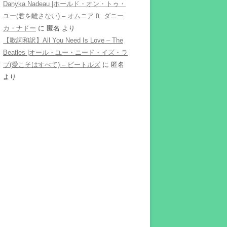
Danyka Nadeau |ホールド・オン・トゥ・
ユー(君を離さない) – オムニア ft. ダニー
カ・ナドー
に
匿名
より
【歌詞和訳】All You Need Is Love – The
Beatles |オール・ユー・ニード・イズ・ラ
ブ(愛こそはすべて) – ビートルズ
に
匿名
より