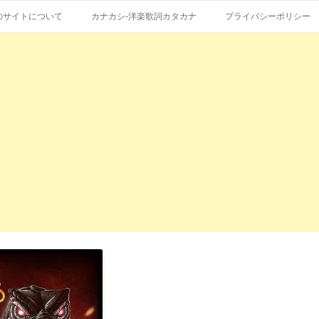
コ
エストも受付。
詞の和訳、英語の意味、読み方
ン
のサイトについて
カナカシ-洋楽歌詞カタカナ
プライバシーポリシー
テ
ン
ツ
へ
ス
キ
ッ
プ