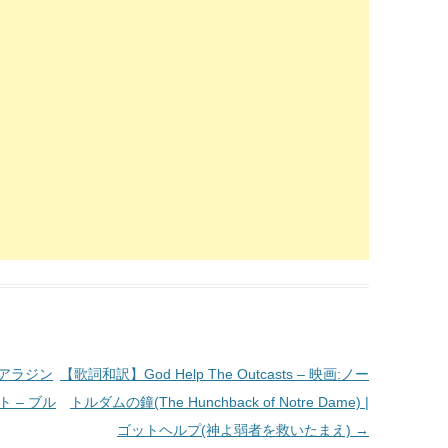
画：アラジン
【歌詞和訳】God Help The Outcasts – 映画:ノー
イト – ブル
トルダムの鐘(The Hunchback of Notre Dame) |
ゴットヘルプ(神よ弱者を救いたまえ)
→