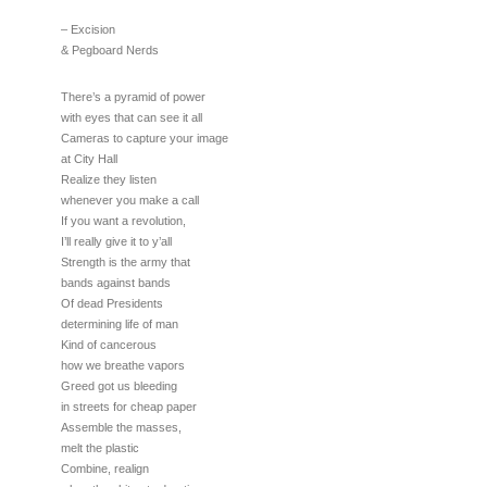
– Excision
& Pegboard Nerds
There’s a pyramid of power
with eyes that can see it all
Cameras to capture your image
at City Hall
Realize they listen
whenever you make a call
If you want a revolution,
I’ll really give it to y’all
Strength is the army that
bands against bands
Of dead Presidents
determining life of man
Kind of cancerous
how we breathe vapors
Greed got us bleeding
in streets for cheap paper
Assemble the masses,
melt the plastic
Combine, realign