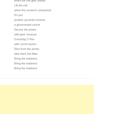
when the shit gets drastic
Lift the veil
when the system’s unmasked
It’s just
another pyramid scheme,
a government racket
Devour the power
with jaws Jurassic
Gnashing T-Rex
with covert tactics
Rise from the ashes,
take back the Atlas
Bring the madness
Bring the madness
Bring the madness