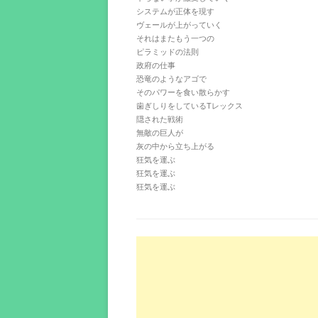
システムが正体を現す
ヴェールが上がっていく
それはまたもう一つの
ピラミッドの法則
政府の仕事
恐竜のようなアゴで
そのパワーを食い散らかす
歯ぎしりをしているTレックス
隠された戦術
無敵の巨人が
灰の中から立ち上がる
狂気を運ぶ
狂気を運ぶ
狂気を運ぶ