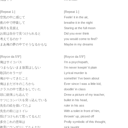
[Repeat 1:]
[Repeat 1:]
空気の中に感じて
Feelin’ it in the air,
夜の中で呼吸して
breathe it in the night
満月を見据え
Staring at the full moon
お前は自分で見つけられると
Did you ever think
考えてるのか？
you would come to find?
まあ俺の夢の中でそうなるかもな
Maybe in my dreams
[Royce da 5’9″]
[Royce da 5’9″]
俺はサイコパス
I’m a psychopath,
つまらないまま放置はしない
I’m never keepin’ it plain
歌詞のキラーが
Lyrical murder is
俺がやってきたこと
somethin’ I’ve been about
俺はまだガキのころから
Ever since I was a little kid,
クラスの中で悪さをしていた
doodlin’ in class
頭に銃弾ぶち込んで
Drew a picture of my teacher,
ケツにコンパスを突っ込んでいる
bullet in his head,
先生の絵を描いてたよ
ruler in his ass
先生の前にはトイレ
With a toilet in front of him,
投げつけられて怒ってるんだ
throwin’ up, pissed off
多分これの意味は
Prolly symbolic of this thought,
教育にウンザリしてたんだな
sick taught