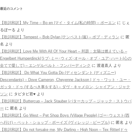
最近のコメント
【歌詞和訳】My Time – Bo en |マイ・タイム(私の時間) – ボーエン
に
じぇ
るぼーる
より
【歌詞和訳】Tempest – Bob Dylan |テンペスト(嵐) – ボブ・ディラン
に
匿
名
より
【歌詞和訳】Love Me With All Of Your Heart – 邦題：太陽は燃えている –
Engelbert Humperdinck|ラブ･ミー･ウィズ･オール・オブ・ユア･ハート(心の
全てで愛して) – エンゲルベルト・フンパーディンク
に
渡邉直人
より
【歌詞和訳】 Do What You Gotta Do (ディセンダント (ディズニー)
Descendants) – Dove Cameron, Cheyenne Jackson | ドゥ・ワット・ユー・
ガッタ・ドゥ (するべき事をする) – ダヴ・キャメロン, シャイアン・ジャク
ソン
に
タピタピ君♥️
より
【歌詞和訳】Buttercup – Jack Stauber |バターカップ – ジャック・ストウバ
ー
に
匿名
より
【歌詞和訳】Go West – Pet Shop Boys (Village People) |ゴー･ウェスト(西
へ行け) – ペット・ショップ・ボーイズ (ヴィレッジ・ピープル)
に
匿名
より
【歌詞和訳】Do not forsake me, My Darling – High Noon – Tex Ritter|ドゥ