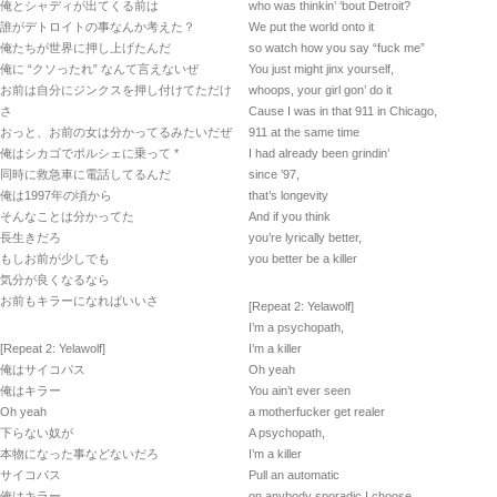
俺とシャディが出てくる前は
who was thinkin’ ‘bout Detroit?
誰がデトロイトの事なんか考えた？
We put the world onto it
俺たちが世界に押し上げたんだ
so watch how you say “fuck me”
俺に “クソったれ” なんて言えないぜ
You just might jinx yourself,
お前は自分にジンクスを押し付けてただけ
whoops, your girl gon’ do it
さ
Cause I was in that 911 in Chicago,
おっと、お前の女は分かってるみたいだぜ
911 at the same time
俺はシカゴでポルシェに乗って *
I had already been grindin’
同時に救急車に電話してるんだ
since ’97,
俺は1997年の頃から
that’s longevity
そんなことは分かってた
And if you think
長生きだろ
you’re lyrically better,
もしお前が少しでも
you better be a killer
気分が良くなるなら
お前もキラーになればいいさ
[Repeat 2: Yelawolf]
I’m a psychopath,
[Repeat 2: Yelawolf]
I’m a killer
俺はサイコパス
Oh yeah
俺はキラー
You ain’t ever seen
Oh yeah
a motherfucker get realer
下らない奴が
A psychopath,
本物になった事などないだろ
I’m a killer
サイコパス
Pull an automatic
俺はキラー
on anybody sporadic I choose