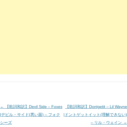
投
←
【歌詞和訳】Devil Side – Foxes
【歌詞和訳】Dontgetit – Lil Wayne
稿
|デビル・サイド(悪い面) – フォク
|ドントゲットイット(理解できない)
ナ
シーズ
– リル・ウェイン
→