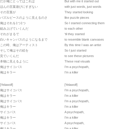
だが俺にとってはこれは
But with me it started out
ほんの言葉遊びにすぎない
with just words, just words
その言葉が
They started looking
パズルピースのように見えるのさ
like puzzle pieces
俺はそれを1つ1つ
So I started connecting them
組み上げていくんだ
to each other
それがまるで
‘til they started
白いキャンバスのようになるまで
to resemble blank canvases
この時、俺はアーティスト
By this time I was an artist
そして俺はその絵を
So I just started
見ていくんだ
to see these pictures
本物に見えるように
These real visuals
俺はサイコパス
I’m a psychopath,
俺はキラー
I’m a killer
[Yelawolf]
[Yelawolf]
俺はサイコパス
I’m a psychopath,
俺はキラー
I’m a killer
俺はサイコパス
I’m a psychopath,
俺はキラー
I’m a killer
サイコパス
A psychopath,
俺はキラー
I’m a killer
サイコパス
A psychopath,
俺はキラー
I’m a killer