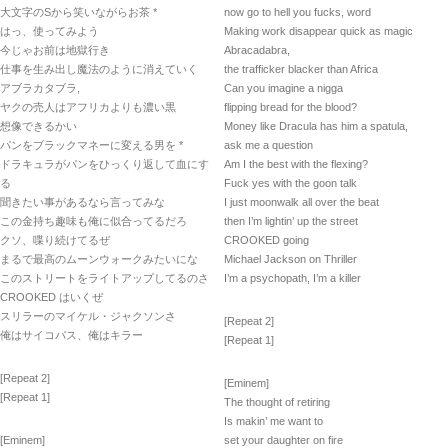
大文字のSから笑いながらお茶 *
now go to hell you fucks, word
はっ、使ってみよう
Making work disappear quick as magic
今じゃお前は地獄行き
Abracadabra,
仕事を生み出し魔法のように消えていく
the trafficker blacker than Africa
アブラカタブラ,
Can you imagine a nigga
ヤクの売人はアフリカよりも濃い黒
flipping bread for the blood?
想像できるかい
Money like Dracula has him a spatula,
パンをブラックマネーに変える男を *
ask me a question
ドラキュラがパンをひっくり返して血にす
Am I the best with the flexing?
る
Fuck yes with the goon talk
聞きたい事があるなら言ってみな
I just moonwalk all over the beat
この金持ち趣味も俺に似合ってるだろ
then I’m lightin’ up the street
クソ、喋り続けてるぜ
CROOKED going
まるで最高のムーンウォークみたいにな
Michael Jackson on Thriller
このストリートをライトアップしてるのさ
I’m a psychopath, I’m a killer
CROOKED はいくぜ
スリラーのマイケル・ジャクソンさ
[Repeat 2]
俺はサイコパス、俺はキラー
[Repeat 1]
[Repeat 2]
[Eminem]
[Repeat 1]
The thought of retiring
Is makin’ me want to
[Eminem]
set your daughter on fire