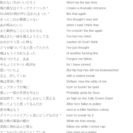
歌わない方がいいだろう
Won’t be the last time
俺の親父はドラッグクイーンさ *
I make a dramatic entrance
GLAADの鞄の中に忘れちまった *
like that again
きっとこれが最後じゃない
You thought I was lyin’
あの時みたいに
when I said I think that
また劇的なことになるかもな
I’m crossin’ the line again
俺はまた一線を越えようとしてる
I’ve lost my mind,
おれがそう言った時も
caution oh God I think
どうせ嘘ついてると思ってただろ
I’ve just thought
俺はもうイカれちまった
of another fucking line
気をつけろよ、ああ
Forgive me father,
今ちょうどヤバい歌詞を
for I have sinned
思いついたよ
But hip hop has left me brainwashed
父よ、許してくれ
with a violent streak
俺は罪深い男だ
Defiant, now the odds of me
ヒップホップが俺に
tryin’ to fuckin’ be quiet
激しい一筋の天啓を与えた
Probably gotta be ‘bout
反抗的で、今じゃ少しおかしく思える
as high as the Jolly Green Giant
黙ってようと思ってるんだが
After he’s fallen in pollen
多分俺はもう
next to a killer beehive colony
グリーンジャイアント並にビッグなのさ *
tryin’ to sneak by it
殺人蜂の巣箱の横の
While his feet stomp,
花粉に倒れ込んだ後も
follow me while I revive rap
そこからはい出そうとしている
I’ma start up a rioting,