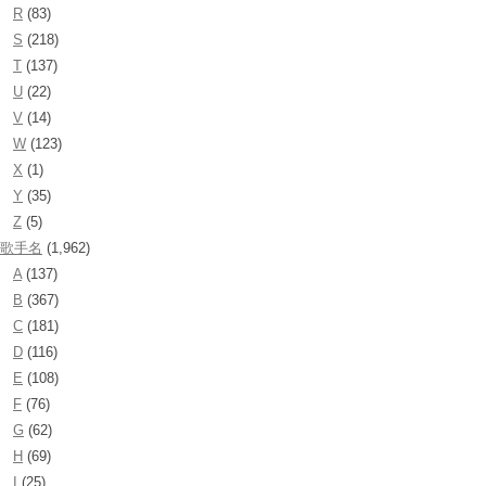
R
(83)
S
(218)
T
(137)
U
(22)
V
(14)
W
(123)
X
(1)
Y
(35)
Z
(5)
歌手名
(1,962)
A
(137)
B
(367)
C
(181)
D
(116)
E
(108)
F
(76)
G
(62)
H
(69)
I
(25)