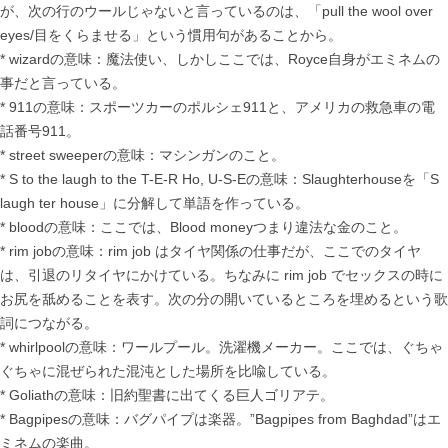
が、次の行のウールじゃないと言っているのは、「pull the wool over
eyes/目をくらませる」という慣用句があることから。
* wizardの意味：魔法使い、しかしここでは、Royce自身がエミネムの
事だと言っている。
* 911の意味：スポーツカーのポルシェ911と、アメリカの救急車の電
話番号911。
* street sweeperの意味：マシンガンのこと。
* S to the laugh to the T-E-R Ho, U-S-Eの意味：Slaughterhouseを「S
laugh ter house」に分解して単語を作っている。
* bloodの意味：ここでは、Blood moneyつまり違法な金のこと。
* rim jobの意味：rim job はタイヤ関係の仕事だが、ここでのタイヤ
は、引退のリタイヤにかけている。ちなみに rim job でセックスの時に
お尻を舐めることを表す。次の分の開いているところを埋めるという歌
詞につながる。
* whirlpoolの意味：ワールプール。洗濯機メーカー。ここでは、ぐちゃ
ぐちゃに混ぜられた混沌とした場所を比喩している。
* Goliathの意味：旧約聖書に出てくる巨人ゴリアテ。
* Bagpipesの意味：バグパイプは楽器。”Bagpipes from Baghdad”はエ
ミネムの楽曲。