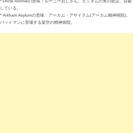
* Uncle Ronnieの意味：ルーニーおじさん。エミネムの実の叔父。自殺
している。
* Arkham Asylumの意味：アーカム・アサイラム(アーカム精神病院)。
バットマンに登場する架空の精神病院。