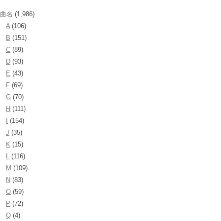
曲名
(1,986)
A
(106)
B
(151)
C
(89)
D
(93)
E
(43)
F
(69)
G
(70)
H
(111)
I
(154)
J
(35)
K
(15)
L
(116)
M
(109)
N
(83)
O
(59)
P
(72)
Q
(4)