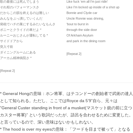
歌の最後には死んでしまう
Like fuck ‘em all I’m just ridin’
それ程のパフォーマンスさ
Like I’m locked up inside of a shot up
だからこの韻を終えるのは難しい
Bonnie and Clyde car
みんなをぶっ潰していくんだ
Uncle Ronnie was driving,
発砲でハチの巣にするみたいなもんさ
‘bout to burst in
ボニーとクライドの車だよ *
through the side door
ルーニーおじさんが運転してる *
Of Arkham Asylum
サイドドアから
and park in the dining room
突入寸前
ダイニングルームにある
[Repeat 2]
アーカム精神病院さ *
[Repeat 2]
* General Hongの意味：ホン将軍、はテコンドーの創始者で武術の達人
として知られる。ただし、ここではRoyce da 5’9”自ら、元々は
“General Custer standing in front of a musket(マスケット銃の前に立つ
カスター将軍)” という歌詞だったが、語呂を合わせるために変更した。
と言っているので、深い意味はないかもしれない。
* The hood is over my eyesの意味：「フードを目まで被って」となる