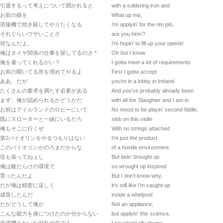
引退するって考えについて聞かれると
with a soldering iron and
お前の娘を
What up ma,
溶接機で焼き殺してやりたくなる
I’m applyin’ for the rim job,
それぐらいウザいことさ
are you hirin’?
何なんだよ,
I’m hopin’ to fill up your openin’
俺はタイヤ関係の仕事を探してるのさ *
Oh but I know
俺を雇ってくれるかい？
I gotta meet a lot of requirements
お前の開いてる所を埋めてやるよ
First I gotta accept
ああ、だが
you’re in a lobby in Ireland
たくさんの要求を満たす必要がある
And you’ve probably already been
まず、俺が認められるかどうかだ
with all the Slaughter and I am in
お前はアイルランドのロビーにいて
No mood to be playin’ second fiddle,
既にスローターと一緒にいるだろ
slob on this violin
俺もそこに行くぜ
With no strings attached
第2バイオリンをやるつもりはない
I’m just the product
このバイオリンがのろまだからな
of a hostile environment
弦も張ってねぇし
But bein’ brought up
俺は敵だらけの環境で
so wrought up inspired
育ったんだよ
But I don’t know why,
だが俺は精密に逞しく
it’s still like I’m caught up
成長したんだ
inside a whirlpool
だがどうして俺が
Not an appliance,
こんな能力を身につけたのか分からない
but applyin’ this science,