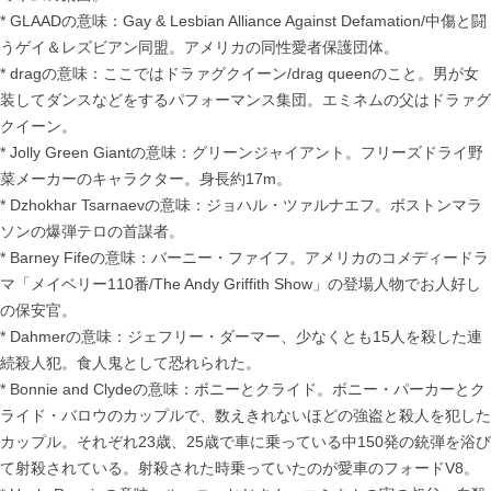
* GLAADの意味：Gay & Lesbian Alliance Against Defamation/中傷と闘
うゲイ＆レズビアン同盟。アメリカの同性愛者保護団体。
* dragの意味：ここではドラァグクイーン/drag queenのこと。男が女
装してダンスなどをするパフォーマンス集団。エミネムの父はドラァグ
クイーン。
* Jolly Green Giantの意味：グリーンジャイアント。フリーズドライ野
菜メーカーのキャラクター。身長約17m。
* Dzhokhar Tsarnaevの意味：ジョハル・ツァルナエフ。ボストンマラ
ソンの爆弾テロの首謀者。
* Barney Fifeの意味：バーニー・ファイフ。アメリカのコメディードラ
マ「メイベリー110番/The Andy Griffith Show」の登場人物でお人好し
の保安官。
* Dahmerの意味：ジェフリー・ダーマー、少なくとも15人を殺した連
続殺人犯。食人鬼として恐れられた。
* Bonnie and Clydeの意味：ボニーとクライド。ボニー・パーカーとク
ライド・バロウのカップルで、数えきれないほどの強盗と殺人を犯した
カップル。それぞれ23歳、25歳で車に乗っている中150発の銃弾を浴び
て射殺されている。射殺された時乗っていたのが愛車のフォードV8。