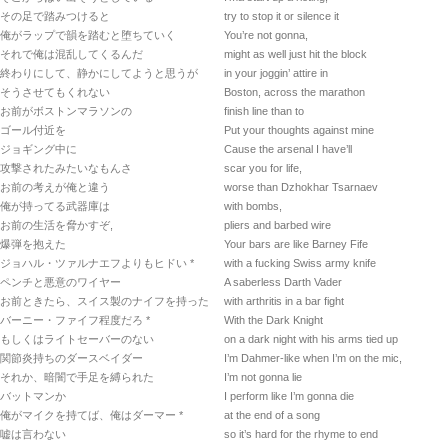
その足で踏みつけると
try to stop it or silence it
俺がラップで韻を踏むと堕ちていく
You’re not gonna,
それで俺は混乱してくるんだ
might as well just hit the block
終わりにして、静かにしてようと思うが
in your joggin’ attire in
そうさせてもくれない
Boston, across the marathon
お前がボストンマラソンの
finish line than to
ゴール付近を
Put your thoughts against mine
ジョギング中に
Cause the arsenal I have’ll
攻撃されたみたいなもんさ
scar you for life,
お前の考えが俺と違う
worse than Dzhokhar Tsarnaev
俺が持ってる武器庫は
with bombs,
お前の生活を脅かすぞ,
pliers and barbed wire
爆弾を抱えた
Your bars are like Barney Fife
ジョハル・ツァルナエフよりもヒドい *
with a fucking Swiss army knife
ペンチと悪意のワイヤー
A saberless Darth Vader
お前ときたら、スイス製のナイフを持った
with arthritis in a bar fight
バーニー・ファイフ程度だろ *
With the Dark Knight
もしくはライトセーバーのない
on a dark night with his arms tied up
関節炎持ちのダースベイダー
I’m Dahmer-like when I’m on the mic,
それか、暗闇で手足を縛られた
I’m not gonna lie
バットマンか
I perform like I’m gonna die
俺がマイクを持てば、俺はダーマー *
at the end of a song
嘘は言わない
so it’s hard for the rhyme to end