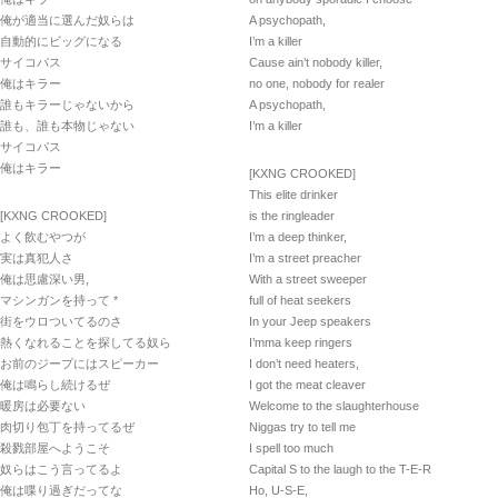
俺が適当に選んだ奴らは
A psychopath,
自動的にビッグになる
I’m a killer
サイコパス
Cause ain’t nobody killer,
俺はキラー
no one, nobody for realer
誰もキラーじゃないから
A psychopath,
誰も、誰も本物じゃない
I’m a killer
サイコパス
俺はキラー
[KXNG CROOKED]
This elite drinker
[KXNG CROOKED]
is the ringleader
よく飲むやつが
I’m a deep thinker,
実は真犯人さ
I’m a street preacher
俺は思慮深い男,
With a street sweeper
マシンガンを持って *
full of heat seekers
街をウロついてるのさ
In your Jeep speakers
熱くなれることを探してる奴ら
I’mma keep ringers
お前のジープにはスピーカー
I don’t need heaters,
俺は鳴らし続けるぜ
I got the meat cleaver
暖房は必要ない
Welcome to the slaughterhouse
肉切り包丁を持ってるぜ
Niggas try to tell me
殺戮部屋へようこそ
I spell too much
奴らはこう言ってるよ
Capital S to the laugh to the T-E-R
俺は喋り過ぎだってな
Ho, U-S-E,