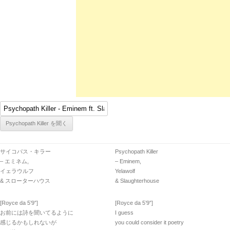
サイコパス・キラー
Psychopath Killer
– エミネム,
– Eminem,
イェラウルフ
Yelawolf
& スローターハウス
& Slaughterhouse
[Royce da 5’9″]
[Royce da 5’9″]
お前には詩を聞いてるように
I guess
感じるかもしれないが
you could consider it poetry