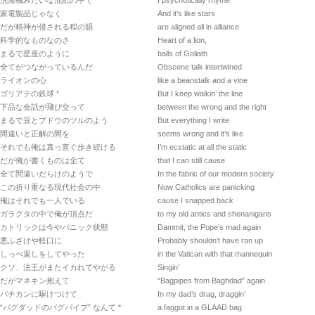
洗濯機みたいな混乱の中で *
I psychotically rhyme
家電製品じゃなく
And it’s like stars
だが精神が侵される程の韻
are aligned all in alliance
科学的なものなのさ
Heart of a lion,
まるで星座のように
balls of Goliath
全てがつながっているんだ
Obscene talk intertwined
ライオンの心
like a beanstalk and a vine
ゴリアテの鉄球 *
But I keep walkin’ the line
下品な会話が飛び交って
between the wrong and the right
まるで豆とブドウのツルのよう
But everything I write
間違いと正解の間を
seems wrong and it’s like
それでも俺は真っ直ぐ歩き続ける
I’m ecstatic at all the static
だが俺が書くものは全て
that I can still cause
全て間違いだらけのようで
In the fabric of our modern society
この折り重なる現代社会の中
Now Catholics are panicking
俺はそれでも一人でいる
cause I snapped back
ガラクタの中で俺が頂点だ
to my old antics and shenanigans
カトリックは今やパニック状態
Dammit, the Pope’s mad again
悪ふざけや軽口に
Probably shouldn’t have ran up
しっぺ返しをしてやった
in the Vatican with that mannequin
クソ、法王がまたイカれてやがる
Singin’
だがマネキン抱えて
“Bagpipes from Baghdad” again
バチカンに駆けつけて
In my dad’s drag, draggin’
“バグダッドのバグパイプ” なんて *
a faggot in a GLAAD bag