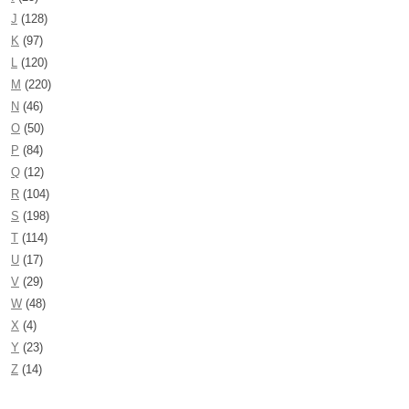
J
(128)
K
(97)
L
(120)
M
(220)
N
(46)
O
(50)
P
(84)
Q
(12)
R
(104)
S
(198)
T
(114)
U
(17)
V
(29)
W
(48)
X
(4)
Y
(23)
Z
(14)