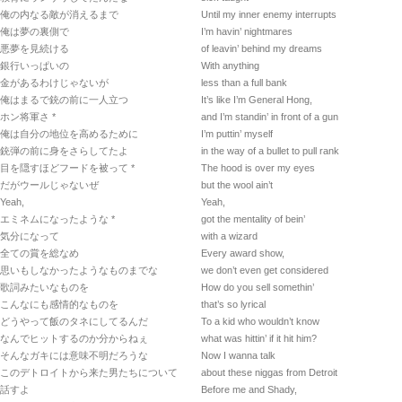
俺の内なる敵が消えるまで
Until my inner enemy interrupts
俺は夢の裏側で
I’m havin’ nightmares
悪夢を見続ける
of leavin’ behind my dreams
銀行いっぱいの
With anything
金があるわけじゃないが
less than a full bank
俺はまるで銃の前に一人立つ
It’s like I’m General Hong,
ホン将軍さ *
and I’m standin’ in front of a gun
俺は自分の地位を高めるために
I’m puttin’ myself
銃弾の前に身をさらしてたよ
in the way of a bullet to pull rank
目を隠すほどフードを被って *
The hood is over my eyes
だがウールじゃないぜ
but the wool ain’t
Yeah,
Yeah,
エミネムになったような *
got the mentality of bein’
気分になって
with a wizard
全ての賞を総なめ
Every award show,
思いもしなかったようなものまでな
we don’t even get considered
歌詞みたいなものを
How do you sell somethin’
こんなにも感情的なものを
that’s so lyrical
どうやって飯のタネにしてるんだ
To a kid who wouldn’t know
なんでヒットするのか分からねぇ
what was hittin’ if it hit him?
そんなガキには意味不明だろうな
Now I wanna talk
このデトロイトから来た男たちについて
about these niggas from Detroit
話すよ
Before me and Shady,