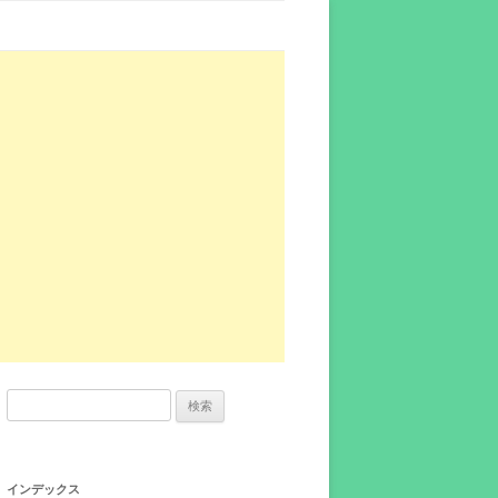
検
索:
インデックス