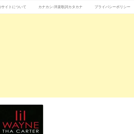
コ
エストも受付。
詞の和訳、英語の意味、読み方
ン
のサイトについて
カナカシ-洋楽歌詞カタカナ
プライバシーポリシー
テ
ン
ツ
へ
ス
キ
ッ
プ