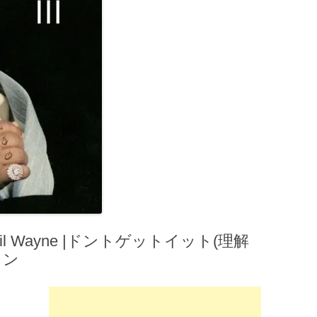
 Lil Wayne |ドントゲットイット(理解
イン