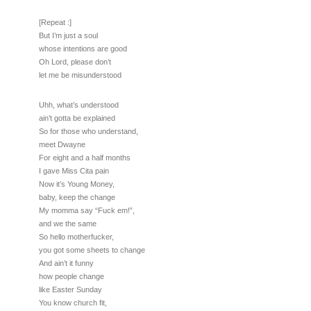
[Repeat :]
But I’m just a soul
whose intentions are good
Oh Lord, please don’t
let me be misunderstood
Uhh, what’s understood
ain’t gotta be explained
So for those who understand,
meet Dwayne
For eight and a half months
I gave Miss Cita pain
Now it’s Young Money,
baby, keep the change
My momma say “Fuck em!”,
and we the same
So hello motherfucker,
you got some sheets to change
And ain’t it funny
how people change
like Easter Sunday
You know church fit,