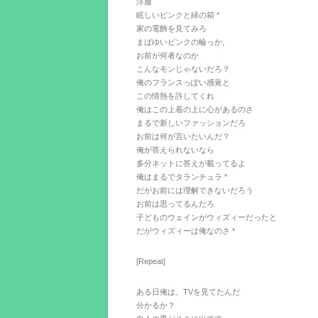
洋服
眩しいピンクと緑の箱 *
家の電飾を見てみろ
まばゆいピンクの輪っか,
お前が何者なのか
こんなモンじゃないだろ？
俺のフランスっぽい感覚と
この情熱を許してくれ
俺はこの上着の上に心があるのさ
まるで新しいファッションだろ
お前は何が言いたいんだ？
俺が答えられないなら
多分ネットに答えが載ってるよ
俺はまるでタランチュラ *
だがお前には理解できないだろう
お前は思ってるんだろ
子どものウェインがウィズィーだったと
だがウィズィーは俺なのさ *
[Repeat]
ある日俺は、TVを見てたんだ
分かるか？