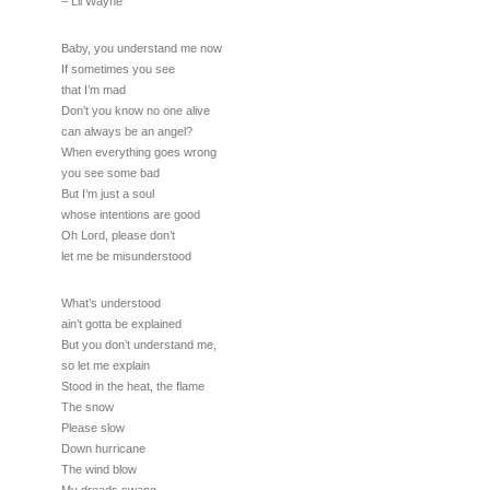
– Lil Wayne
Baby, you understand me now
If sometimes you see
that I’m mad
Don’t you know no one alive
can always be an angel?
When everything goes wrong
you see some bad
But I’m just a soul
whose intentions are good
Oh Lord, please don’t
let me be misunderstood
What’s understood
ain’t gotta be explained
But you don’t understand me,
so let me explain
Stood in the heat, the flame
The snow
Please slow
Down hurricane
The wind blow