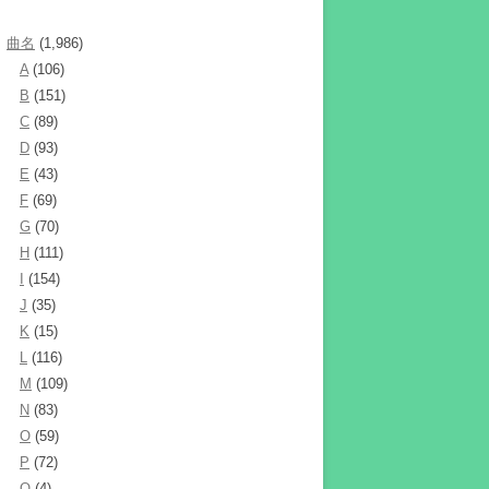
曲名
(1,986)
A
(106)
B
(151)
C
(89)
D
(93)
E
(43)
F
(69)
G
(70)
H
(111)
I
(154)
J
(35)
K
(15)
L
(116)
M
(109)
N
(83)
O
(59)
P
(72)
Q
(4)