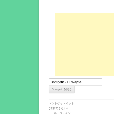
ドントゲットイット
(理解できない)
– リル・ウェイン