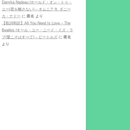
Danyka Nadeau |ホールド・オン・トゥ・
ユー(君を離さない) – オムニア ft. ダニー
カ・ナドー
に
匿名
より
【歌詞和訳】All You Need Is Love – The
Beatles |オール・ユー・ニード・イズ・ラ
ブ(愛こそはすべて) – ビートルズ
に
匿名
より