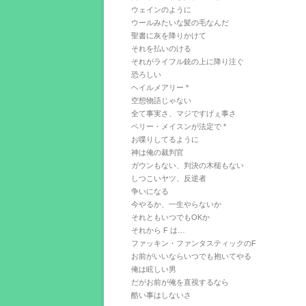
ウェインのように
ウールみたいな髪の毛なんだ
聖書に灰を降りかけて
それを払いのける
それがライフル銃の上に降り注ぐ
恐ろしい
ヘイルメアリー *
空想物語じゃない
全て事実さ、マジですげぇ事さ
ペリー・メイスンが法定で *
お喋りしてるように
神は俺の裁判官
ガウンもない、判決の木槌もない
しつこいヤツ、反逆者
争いになる
今やるか、一生やらないか
それともいつでもOKか
それから F は…
ファッキン・ファンタスティックのF
お前がいいならいつでも抱いてやる
俺は眩しい男
だがお前が俺を直視するなら
酷い事はしないさ