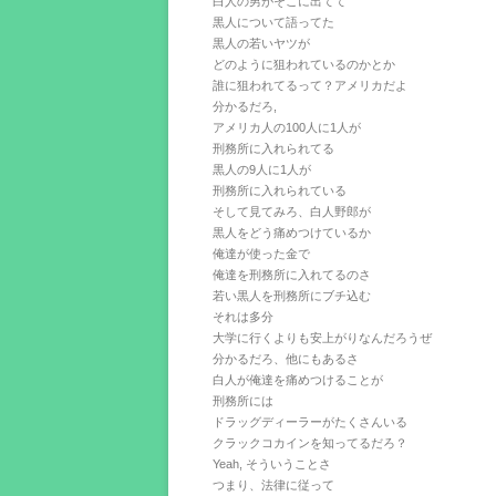
白人の男がそこに出てて
黒人について語ってた
黒人の若いヤツが
どのように狙われているのかとか
誰に狙われてるって？アメリカだよ
分かるだろ,
アメリカ人の100人に1人が
刑務所に入れられてる
黒人の9人に1人が
刑務所に入れられている
そして見てみろ、白人野郎が
黒人をどう痛めつけているか
俺達が使った金で
俺達を刑務所に入れてるのさ
若い黒人を刑務所にブチ込む
それは多分
大学に行くよりも安上がりなんだろうぜ
分かるだろ、他にもあるさ
白人が俺達を痛めつけることが
刑務所には
ドラッグディーラーがたくさんいる
クラックコカインを知ってるだろ？
Yeah, そういうことさ
つまり、法律に従って