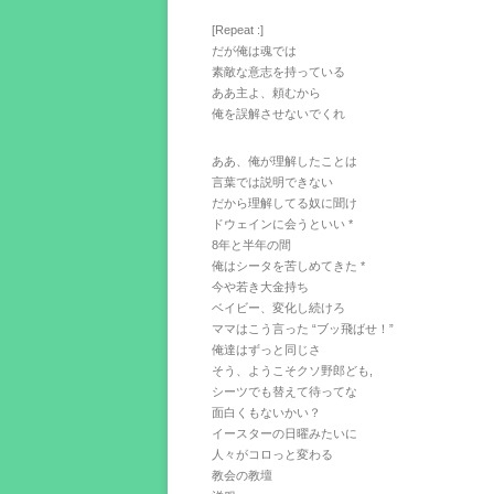
[Repeat :]
だが俺は魂では
素敵な意志を持っている
ああ主よ、頼むから
俺を誤解させないでくれ
ああ、俺が理解したことは
言葉では説明できない
だから理解してる奴に聞け
ドウェインに会うといい *
8年と半年の間
俺はシータを苦しめてきた *
今や若き大金持ち
ベイビー、変化し続けろ
ママはこう言った “ブッ飛ばせ！”
俺達はずっと同じさ
そう、ようこそクソ野郎ども,
シーツでも替えて待ってな
面白くもないかい？
イースターの日曜みたいに
人々がコロっと変わる
教会の教壇