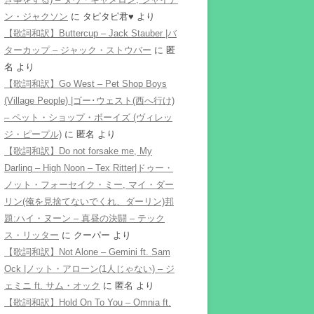
ン・ジャクソン
に
タピタピ君♥️
より
【歌詞和訳】Buttercup – Jack Stauber |バ
ターカップ – ジャック・ストウバー
に
匿
名
より
【歌詞和訳】Go West – Pet Shop Boys
(Village People) |ゴー･ウェスト(西へ行け)
– ペット・ショップ・ボーイズ (ヴィレッ
ジ・ピープル)
に
匿名
より
【歌詞和訳】Do not forsake me, My
Darling – High Noon – Tex Ritter|ドゥー・
ノット・フォーセイク・ミー, マイ・ダー
リン(俺を見捨てないでくれ、ダーリン)邦
題:ハイ・ヌーン – 真昼の決闘 – テック
ス・リッター
に
クーパー
より
【歌詞和訳】Not Alone – Gemini ft. Sam
Ock |ノット・アローン(1人じゃない) – ジ
ェミニ ft. サム・オック
に
匿名
より
【歌詞和訳】Hold On To You – Omnia ft.