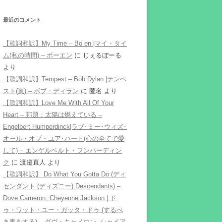
最近のコメント
【歌詞和訳】My Time – Bo en |マイ・タイ
ム(私の時間) – ボーエン
に
じぇるぼーる
より
【歌詞和訳】Tempest – Bob Dylan |テンペ
スト(嵐) – ボブ・ディラン
に
匿名
より
【歌詞和訳】Love Me With All Of Your
Heart – 邦題：太陽は燃えている –
Engelbert Humperdinck|ラブ･ミー･ウィズ･
オール・オブ・ユア･ハート(心の全てで愛
して) – エンゲルベルト・フンパーディン
ク
に
渡邉直人
より
【歌詞和訳】 Do What You Gotta Do (ディ
センダント (ディズニー) Descendants) –
Dove Cameron, Cheyenne Jackson | ド
ゥ・ワット・ユー・ガッタ・ドゥ (するべ
き事をする) – ダヴ・キャメロン, シャイア