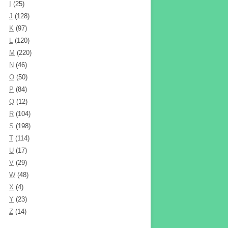
I
(25)
J
(128)
K
(97)
L
(120)
M
(220)
N
(46)
O
(50)
P
(84)
Q
(12)
R
(104)
S
(198)
T
(114)
U
(17)
V
(29)
W
(48)
X
(4)
Y
(23)
Z
(14)