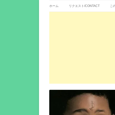
歌詞紹介、映画の主題歌とその和訳。リク
エイカシ | 洋楽歌
ホーム
リクエスト/CONTACT
こ