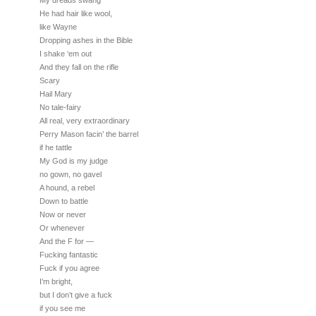
My dreads swang
He had hair like wool,
like Wayne
Dropping ashes in the Bible
I shake ‘em out
And they fall on the rifle
Scary
Hail Mary
No tale-fairy
All real, very extraordinary
Perry Mason facin’ the barrel
if he tattle
My God is my judge
no gown, no gavel
A hound, a rebel
Down to battle
Now or never
Or whenever
And the F for —
Fucking fantastic
Fuck if you agree
I’m bright,
but I don’t give a fuck
if you see me