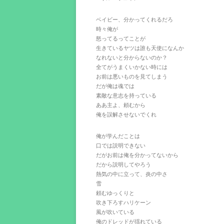
ベイビー、分かってくれるだろ
時々俺が
怒ってるってことが
生きているヤツは誰も天使になんか
なれないと分からないのか？
全てがうまくいかない時には
お前は悪いものを見てしまう
だが俺は魂では
素敵な意志を持っている
ああ主よ、頼むから
俺を誤解させないでくれ
俺が学んだことは
口では説明できない
だがお前は俺を分かってないから
だから説明してやろう
熱気の中に立って、炎の中さ
雪
頼むゆっくりと
吹き下ろすハリケーン
風が吹いている
俺のドレッドが揺れている