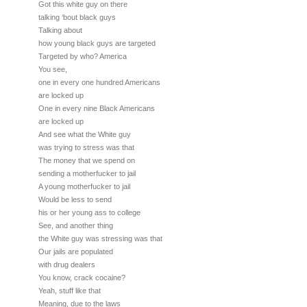
Got this white guy on there
talking ‘bout black guys
Talking about
how young black guys are targeted
Targeted by who? America
You see,
one in every one hundred Americans
are locked up
One in every nine Black Americans
are locked up
And see what the White guy
was trying to stress was that
The money that we spend on
sending a motherfucker to jail
A young motherfucker to jail
Would be less to send
his or her young ass to college
See, and another thing
the White guy was stressing was that
Our jails are populated
with drug dealers
You know, crack cocaine?
Yeah, stuff like that
Meaning, due to the laws