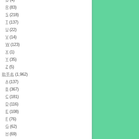
R
(83)
S
(218)
T
(137)
U
(22)
V
(14)
W
(123)
X
(1)
Y
(35)
Z
(5)
歌手名
(1,962)
A
(137)
B
(367)
C
(181)
D
(116)
E
(108)
F
(76)
G
(62)
H
(69)