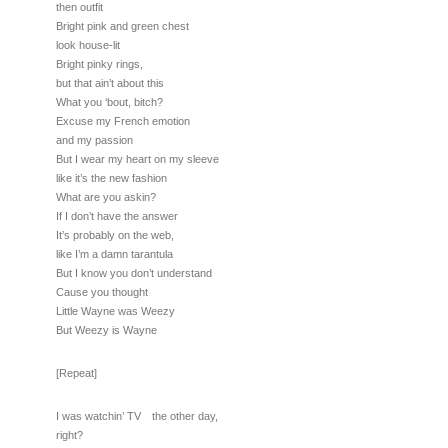
then outfit
Bright pink and green chest
look house-lit
Bright pinky rings,
but that ain’t about this
What you ‘bout, bitch?
Excuse my French emotion
and my passion
But I wear my heart on my sleeve
like it’s the new fashion
What are you askin?
If I don’t have the answer
It’s probably on the web,
like I’m a damn tarantula
But I know you don’t understand
Cause you thought
Little Wayne was Weezy
But Weezy is Wayne
[Repeat]
I was watchin’ TV the other day,
right?