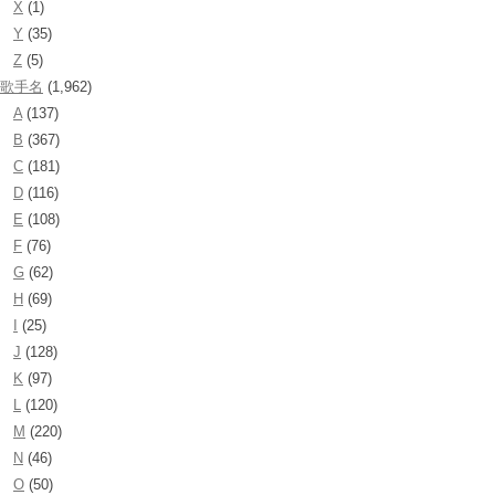
X
(1)
Y
(35)
Z
(5)
歌手名
(1,962)
A
(137)
B
(367)
C
(181)
D
(116)
E
(108)
F
(76)
G
(62)
H
(69)
I
(25)
J
(128)
K
(97)
L
(120)
M
(220)
N
(46)
O
(50)