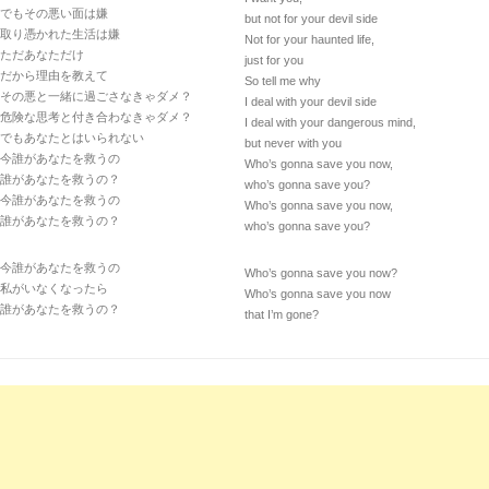
でもその悪い面は嫌
but not for your devil side
取り憑かれた生活は嫌
Not for your haunted life,
ただあなただけ
just for you
だから理由を教えて
So tell me why
その悪と一緒に過ごさなきゃダメ？
I deal with your devil side
危険な思考と付き合わなきゃダメ？
I deal with your dangerous mind,
でもあなたとはいられない
but never with you
今誰があなたを救うの
Who’s gonna save you now,
誰があなたを救うの？
who’s gonna save you?
今誰があなたを救うの
Who’s gonna save you now,
誰があなたを救うの？
who’s gonna save you?
今誰があなたを救うの
Who’s gonna save you now?
私がいなくなったら
Who’s gonna save you now
誰があなたを救うの？
that I’m gone?