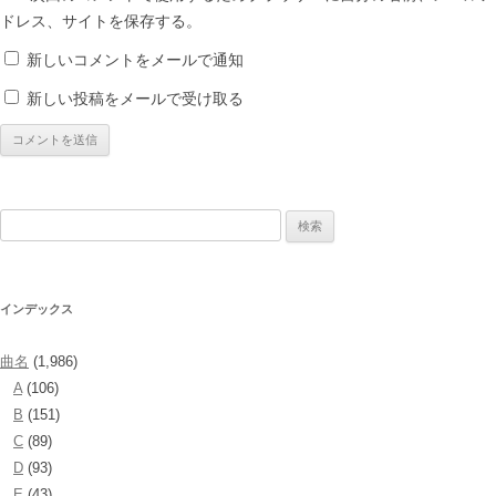
ドレス、サイトを保存する。
新しいコメントをメールで通知
新しい投稿をメールで受け取る
検
索:
インデックス
曲名
(1,986)
A
(106)
B
(151)
C
(89)
D
(93)
E
(43)