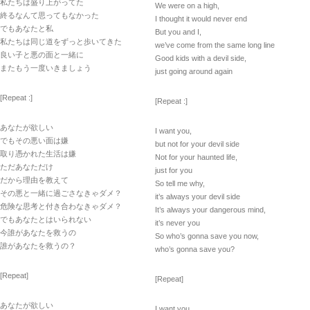
私たちは盛り上がってた
We were on a high,
終るなんて思ってもなかった
I thought it would never end
でもあなたと私
But you and I,
私たちは同じ道をずっと歩いてきた
we’ve come from the same long line
良い子と悪の面と一緒に
Good kids with a devil side,
またもう一度いきましょう
just going around again
[Repeat :]
[Repeat :]
あなたが欲しい
I want you,
でもその悪い面は嫌
but not for your devil side
取り憑かれた生活は嫌
Not for your haunted life,
ただあなただけ
just for you
だから理由を教えて
So tell me why,
その悪と一緒に過ごさなきゃダメ？
it’s always your devil side
危険な思考と付き合わなきゃダメ？
It’s always your dangerous mind,
でもあなたとはいられない
it’s never you
今誰があなたを救うの
So who’s gonna save you now,
誰があなたを救うの？
who’s gonna save you?
[Repeat]
[Repeat]
あなたが欲しい
I want you,