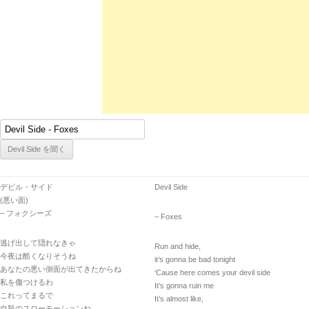
デビル・サイド
Devil Side
(悪い面)
– フォクシーズ
– Foxes
逃げ出して隠れなきゃ
Run and hide,
今夜は酷くなりそうね
it’s gonna be bad tonight
あなたの悪い側面が出てきたからね
‘Cause here comes your devil side
私を傷つけるわ
It’s gonna ruin me
これってまるで
It’s almost like,
自殺のスローモーションね