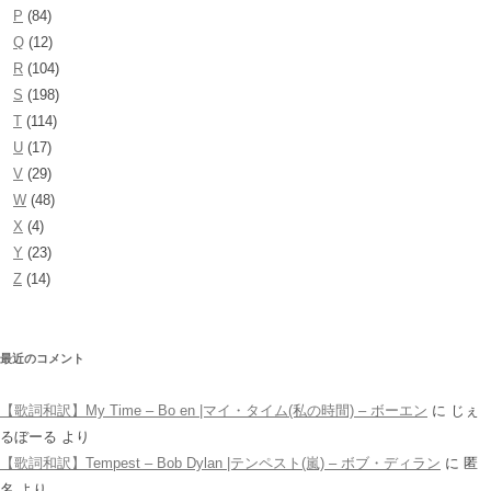
P
(84)
Q
(12)
R
(104)
S
(198)
T
(114)
U
(17)
V
(29)
W
(48)
X
(4)
Y
(23)
Z
(14)
最近のコメント
【歌詞和訳】My Time – Bo en |マイ・タイム(私の時間) – ボーエン
に
じぇ
るぼーる
より
【歌詞和訳】Tempest – Bob Dylan |テンペスト(嵐) – ボブ・ディラン
に
匿
名
より