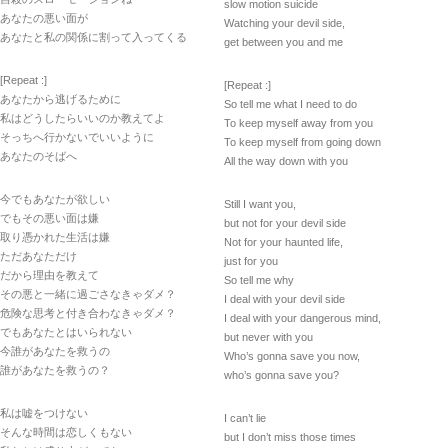
slow motion suicide
あなたの悪い面が
Watching your devil side,
あなたと私の関係に割って入ってくる
get between you and me
[Repeat :]
[Repeat :]
あなたから逃げるために
So tell me what I need to do
私はどうしたらいいのか教えてよ
To keep myself away from you
そっちへ行かないでいいように
To keep myself from going down
あなたのそばへ
All the way down with you
今でもあなたが欲しい
Still I want you,
でもその悪い面は嫌
but not for your devil side
取り憑かれた生活は嫌
Not for your haunted life,
ただあなただけ
just for you
だから理由を教えて
So tell me why
その悪と一緒に過ごさなきゃダメ？
I deal with your devil side
危険な思考と付き合わなきゃダメ？
I deal with your dangerous mind,
でもあなたとはいられない
but never with you
今誰があなたを救うの
Who’s gonna save you now,
誰があなたを救うの？
who’s gonna save you?
私は嘘をつけない
I can’t lie
そんな時間は恋しくもない
but I don’t miss those times