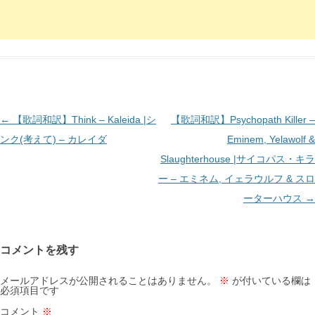
投
←
【歌詞和訳】Think – Kaleida |シ
【歌詞和訳】Psychopath Killer –
稿
ンク(考えて) – カレイダ
Eminem, Yelawolf &
ナ
Slaughterhouse |サイコパス・キラ
ビ
ー – エミネム, イェラウルフ & スロ
ゲ
ーターハウス
→
ー
シ
コメントを残す
ョ
ン
メールアドレスが公開されることはありません。
※
が付いている欄は
必須項目です
コメント
※