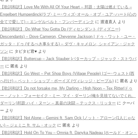
【歌詞和訳】Love Me With All Of Your Heart – 邦題：太陽は燃えている –
Engelbert Humperdinck|ラブ･ミー･ウィズ･オール・オブ・ユア･ハート(心の
全てで愛して) – エンゲルベルト・フンパーディンク
に
渡邉直人
より
【歌詞和訳】 Do What You Gotta Do (ディセンダント (ディズニー)
Descendants) – Dove Cameron, Cheyenne Jackson | ドゥ・ワット・ユー・
ガッタ・ドゥ (するべき事をする) – ダヴ・キャメロン, シャイアン・ジャク
ソン
に
タピタピ君♥️
より
【歌詞和訳】Buttercup – Jack Stauber |バターカップ – ジャック・ストウバ
ー
に
匿名
より
【歌詞和訳】Go West – Pet Shop Boys (Village People) |ゴー･ウェスト(西
へ行け) – ペット・ショップ・ボーイズ (ヴィレッジ・ピープル)
に
匿名
より
【歌詞和訳】Do not forsake me, My Darling – High Noon – Tex Ritter|ドゥ
ー・ノット・フォーセイク・ミー, マイ・ダーリン(俺を見捨てないでくれ、
ダーリン)邦題:ハイ・ヌーン – 真昼の決闘 – テックス・リッター
に
クーパ
ー
より
【歌詞和訳】Not Alone – Gemini ft. Sam Ock |ノット・アローン(1人じゃな
い) – ジェミニ ft. サム・オック
に
匿名
より
【歌詞和訳】Hold On To You – Omnia ft. Danyka Nadeau |ホールド・オン・