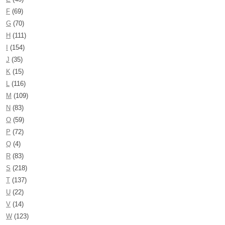
F
(69)
G
(70)
H
(111)
I
(154)
J
(35)
K
(15)
L
(116)
M
(109)
N
(83)
O
(59)
P
(72)
Q
(4)
R
(83)
S
(218)
T
(137)
U
(22)
V
(14)
W
(123)