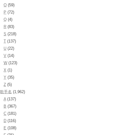
O
(59)
P
(72)
Q
(4)
R
(83)
S
(218)
T
(137)
U
(22)
V
(14)
W
(123)
X
(1)
Y
(35)
Z
(5)
歌手名
(1,962)
A
(137)
B
(367)
C
(181)
D
(116)
E
(108)