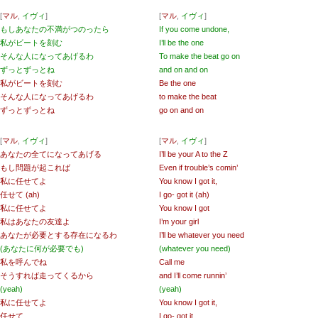
[
マル
,
イヴィ
]
[
マル
,
イヴィ
]
もしあなたの不満がつのったら
If you come undone,
私がビートを刻む
I’ll be the one
そんな人になってあげるわ
To make the beat go on
ずっとずっとね
and on and on
私がビートを刻む
Be the one
そんな人になってあげるわ
to make the beat
ずっとずっとね
go on and on
[
マル
,
イヴィ
]
[
マル
,
イヴィ
]
あなたの全てになってあげる
I’ll be your A to the Z
もし問題が起これば
Even if trouble’s comin’
私に任せてよ
You know I got it,
任せて (ah)
I go- got it (ah)
私に任せてよ
You know I got
私はあなたの友達よ
I’m your girl
あなたが必要とする存在になるわ
I’ll be whatever you need
(あなたに何が必要でも)
(whatever you need)
私を呼んでね
Call me
そうすれば走ってくるから
and I’ll come runnin’
(yeah)
(yeah)
私に任せてよ
You know I got it,
任せて
I go- got it