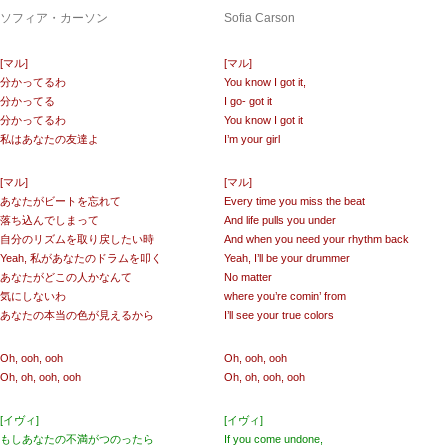
ソフィア・カーソン
Sofia Carson
[マル]
[マル]
分かってるわ
You know I got it,
分かってる
I go- got it
分かってるわ
You know I got it
私はあなたの友達よ
I’m your girl
[マル]
[マル]
あなたがビートを忘れて
Every time you miss the beat
落ち込んでしまって
And life pulls you under
自分のリズムを取り戻したい時
And when you need your rhythm back
Yeah, 私があなたのドラムを叩く
Yeah, I’ll be your drummer
あなたがどこの人かなんて
No matter
気にしないわ
where you’re comin’ from
あなたの本当の色が見えるから
I’ll see your true colors
Oh, ooh, ooh
Oh, ooh, ooh
Oh, oh, ooh, ooh
Oh, oh, ooh, ooh
[イヴィ]
[イヴィ]
もしあなたの不満がつのったら
If you come undone,