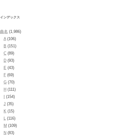
索:
インデックス
曲名
(1,986)
A
(106)
B
(151)
C
(89)
D
(93)
E
(43)
F
(69)
G
(70)
H
(111)
I
(154)
J
(35)
K
(15)
L
(116)
M
(109)
N
(83)