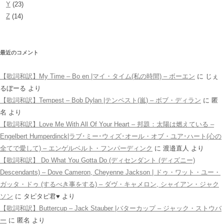
Y
(23)
Z
(14)
最近のコメント
【歌詞和訳】My Time – Bo en |マイ・タイム(私の時間) – ボーエン
に
じぇ
るぼーる
より
【歌詞和訳】Tempest – Bob Dylan |テンペスト(嵐) – ボブ・ディラン
に
匿
名
より
【歌詞和訳】Love Me With All Of Your Heart – 邦題：太陽は燃えている –
Engelbert Humperdinck|ラブ･ミー･ウィズ･オール・オブ・ユア･ハート(心の
全てで愛して) – エンゲルベルト・フンパーディンク
に
渡邉直人
より
【歌詞和訳】 Do What You Gotta Do (ディセンダント (ディズニー)
Descendants) – Dove Cameron, Cheyenne Jackson | ドゥ・ワット・ユー・
ガッタ・ドゥ (するべき事をする) – ダヴ・キャメロン, シャイアン・ジャク
ソン
に
タピタピ君♥️
より
【歌詞和訳】Buttercup – Jack Stauber |バターカップ – ジャック・ストウバ
ー
に
匿名
より