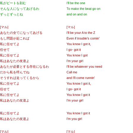
私がビートを刻む
I’ll be the one
そんな人になってあげるわ
To make the beat go on
ずっとずっとね
and on and on
[マル]
[マル]
あなたの全てになってあげる
I’ll be your A to the Z
もし問題が起これば
Even if trouble’s comin’
私に任せてよ
You know I got it,
任せて
I go- got it
私に任せてよ
You know I got
私はあなたの友達よ
I’m your girl
あなたが必要とする存在になるわ
I’ll be whatever you need
だから私を呼んでね
Call me
そうすれば走ってくるから
and I’ll come runnin’
私に任せてよ
You know I got it,
任せて
I go- got it
私に任せてよ
You know I got it
私はあなたの友達よ
I’m your girl
私に任せてよ
You know I got it
私はあなたの友達よ
I’m you girl
[マル]
[マル]