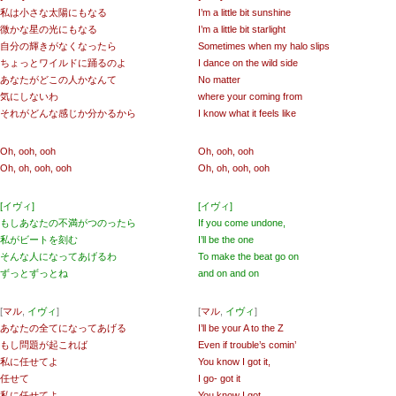
私は小さな太陽にもなる
I’m a little bit sunshine
微かな星の光にもなる
I’m a little bit starlight
自分の輝きがなくなったら
Sometimes when my halo slips
ちょっとワイルドに踊るのよ
I dance on the wild side
あなたがどこの人かなんて
No matter
気にしないわ
where your coming from
それがどんな感じか分かるから
I know what it feels like
Oh, ooh, ooh
Oh, ooh, ooh
Oh, oh, ooh, ooh
Oh, oh, ooh, ooh
[イヴィ]
[イヴィ]
もしあなたの不満がつのったら
If you come undone,
私がビートを刻む
I’ll be the one
そんな人になってあげるわ
To make the beat go on
ずっとずっとね
and on and on
[
マル
,
イヴィ
]
[
マル
,
イヴィ
]
あなたの全てになってあげる
I’ll be your A to the Z
もし問題が起これば
Even if trouble’s comin’
私に任せてよ
You know I got it,
任せて
I go- got it
私に任せてよ
You know I got