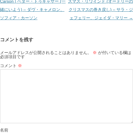
ゲ
Carson | ベター・トゥギャザー (一
スマス・リワインド (オードリーの
ー
緒にいよう) – ダヴ・キャメロン、
クリスマスの巻き戻し) – サラ・ジ
シ
ソフィア・カーソン
ェフェリー、ジェイダ・マリー
→
ョ
ン
コメントを残す
メールアドレスが公開されることはありません。
※
が付いている欄は
必須項目です
コメント
※
名前