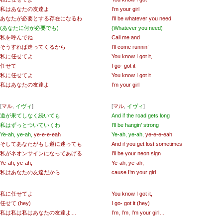
私はあなたの友達よ
I’m your girl
あなたが必要とする存在になるわ
I’ll be whatever you need
(あなたに何が必要でも)
(Whatever you need)
私を呼んでね
Call me and
そうすれば走ってくるから
I’ll come runnin’
私に任せてよ
You know I got it,
任せて
I go- got it
私に任せてよ
You know I got it
私はあなたの友達よ
I’m your girl
[
マル
,
イヴィ
]
[
マル
,
イヴィ
]
道が果てしなく続いても
And if the road gets long
私はずっとついていくわ
I’ll be hangin’ strong
Ye-ah, ye-ah,
ye-e-e-eah
Ye-ah, ye-ah,
ye-e-e-eah
そしてあなたがもし道に迷っても
And if you get lost sometimes
私がネオンサインになってあげる
I’ll be your neon sign
Ye-ah, ye-ah,
Ye-ah, ye-ah,
私はあなたの友達だから
cause I’m your girl
私に任せてよ
You know I got it,
任せて (hey)
I go- got it (hey)
私は私は私はあなたの友達よ…
I’m, I’m, I’m your girl…