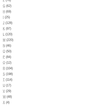
F
(76)
G
(62)
H
(69)
I
(25)
J
(128)
K
(97)
L
(120)
M
(220)
N
(46)
O
(50)
P
(84)
Q
(12)
R
(104)
S
(198)
T
(114)
U
(17)
V
(29)
W
(48)
X
(4)