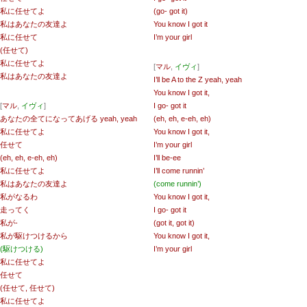
私に任せてよ
(go- got it)
私はあなたの友達よ
You know I got it
私に任せて
I’m your girl
(任せて)
私に任せてよ
[
マル
,
イヴィ
]
私はあなたの友達よ
I’ll be A to the Z yeah, yeah
You know I got it,
[
マル
,
イヴィ
]
I go- got it
あなたの全てになってあげる yeah, yeah
(eh, eh, e-eh, eh)
私に任せてよ
You know I got it,
任せて
I’m your girl
(eh, eh, e-eh, eh)
I’ll be-ee
私に任せてよ
I’ll come runnin’
私はあなたの友達よ
(come runnin’)
私がなるわ
You know I got it,
走ってく
I go- got it
私が-
(got it, got it)
私が駆けつけるから
You know I got it,
(駆けつける)
I’m your girl
私に任せてよ
任せて
(任せて, 任せて)
私に任せてよ