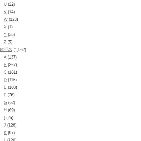
U
(22)
V
(14)
W
(123)
X
(1)
Y
(35)
Z
(5)
歌手名
(1,962)
A
(137)
B
(367)
C
(181)
D
(116)
E
(108)
F
(76)
G
(62)
H
(69)
I
(25)
J
(128)
K
(97)
L
(120)