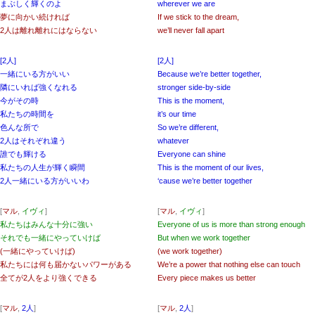
まぶしく輝くのよ
wherever we are
夢に向かい続ければ
If we stick to the dream,
2人は離れ離れにはならない
we’ll never fall apart
[2人]
[2人]
一緒にいる方がいい
Because we’re better together,
隣にいれば強くなれる
stronger side-by-side
今がその時
This is the moment,
私たちの時間を
it’s our time
色んな所で
So we’re different,
2人はそれぞれ違う
whatever
誰でも輝ける
Everyone can shine
私たちの人生が輝く瞬間
This is the moment of our lives,
2人一緒にいる方がいいわ
‘cause we’re better together
[
マル
,
イヴィ
]
[
マル
,
イヴィ
]
私たちはみんな十分に強い
Everyone of us is more than strong enough
それでも一緒にやっていけば
But when we work together
(一緒にやっていけば)
(we work together)
私たちには何も届かないパワーがある
We’re a power that nothing else can touch
全てが2人をより強くできる
Every piece makes us better
[
マル
,
2人
]
[
マル
,
2人
]