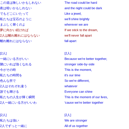
この道は険しいかもしれない
The road could be hard
夜は暗いかもしれない
and the night could be dark
でもどこにいたって
Like a jewel,
私たちは宝石のように
we’ll shine brightly
まぶしく輝くのよ
wherever we are
夢に向かい続ければ
If we stick to the dream,
2人は離れ離れにはならない
we’ll never fall apart
離れ離れにはならない
fall apart
[2人]
[2人]
一緒にいる方がいい
Because we’re better together,
隣にいれば強くなれる
stronger side-by-side
今がその時
This is the moment,
私たちの時間を
it’s our time
色んな所で
So we’re different,
2人はそれぞれ違う
whatever
誰でも輝ける
Everyone can shine
私たちの人生が輝く瞬間
This is the moment of our lives,
2人一緒にいる方がいいわ
‘cause we’re better together
[2人]
[2人]
私たちは強い
We are stronger
2人でずっと一緒に
All of us together