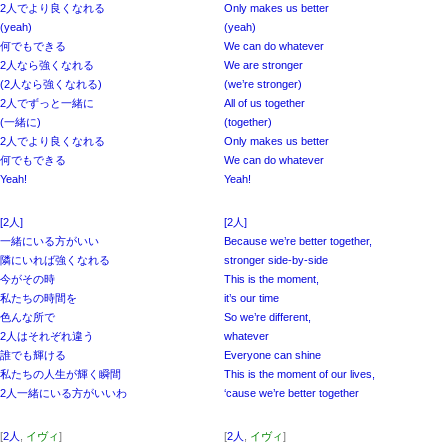
2人でより良くなれる
Only makes us better
(yeah)
(yeah)
何でもできる
We can do whatever
2人なら強くなれる
We are stronger
(2人なら強くなれる)
(we’re stronger)
2人でずっと一緒に
All of us together
(一緒に)
(together)
2人でより良くなれる
Only makes us better
何でもできる
We can do whatever
Yeah!
Yeah!
[2人]
[2人]
一緒にいる方がいい
Because we’re better together,
隣にいれば強くなれる
stronger side-by-side
今がその時
This is the moment,
私たちの時間を
it’s our time
色んな所で
So we’re different,
2人はそれぞれ違う
whatever
誰でも輝ける
Everyone can shine
私たちの人生が輝く瞬間
This is the moment of our lives,
2人一緒にいる方がいいわ
‘cause we’re better together
[
2人
,
イヴィ
]
[
2人
,
イヴィ
]