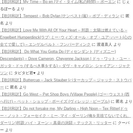
【歌詞和訳】My Time – Bo en |マイ・タイム(私の時間) – ボーエン
に
じぇ
るぼーる
より
【歌詞和訳】Tempest – Bob Dylan |テンペスト(嵐) – ボブ・ディラン
に
匿
名
より
【歌詞和訳】Love Me With All Of Your Heart – 邦題：太陽は燃えている –
Engelbert Humperdinck|ラブ･ミー･ウィズ･オール・オブ・ユア･ハート(心の
全てで愛して) – エンゲルベルト・フンパーディンク
に
渡邉直人
より
【歌詞和訳】 Do What You Gotta Do (ディセンダント (ディズニー)
Descendants) – Dove Cameron, Cheyenne Jackson | ドゥ・ワット・ユー・
ガッタ・ドゥ (するべき事をする) – ダヴ・キャメロン, シャイアン・ジャク
ソン
に
タピタピ君♥️
より
【歌詞和訳】Buttercup – Jack Stauber |バターカップ – ジャック・ストウバ
ー
に
匿名
より
【歌詞和訳】Go West – Pet Shop Boys (Village People) |ゴー･ウェスト(西
へ行け) – ペット・ショップ・ボーイズ (ヴィレッジ・ピープル)
に
匿名
より
【歌詞和訳】Do not forsake me, My Darling – High Noon – Tex Ritter|ドゥ
ー・ノット・フォーセイク・ミー, マイ・ダーリン(俺を見捨てないでくれ、
ダーリン)邦題:ハイ・ヌーン – 真昼の決闘 – テックス・リッター
に
クーパ
ー
より