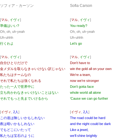
ソフィア・カーソン
Sofia Carson
[
マル
,
イヴィ
]
[
マル
,
イヴィ
]
準備はいい?
You ready?
Oh, oh, uh-yeah
Oh, oh, uh-yeah
Uh-uhhh
Uh-uhhh
行くわよ
Let’s go
[
マル
,
イヴィ
]
[
マル
,
イヴィ
]
自分ひとりだけで
Don’t have to
金メダルを取らなきゃいけない訳じゃない
win the gold all on your own
私たちはチームなの
We’re a team,
それで私たちは強くなれる
now we’re stronger
たった一人で世界中に
Don’t gotta face
立ち向かわなきゃいけないことはない
whole world all alone
それでもっと先までいけるから
‘Cause we can go further
[
イヴィ
,
2人
]
[
イヴィ
,
2人
]
この道は険しいかもしれない
The road could be hard
夜は暗いかもしれない
and the night could be dark
でもどこにいたって
Like a jewel,
私たちは宝石のように
we’ll shine brightly