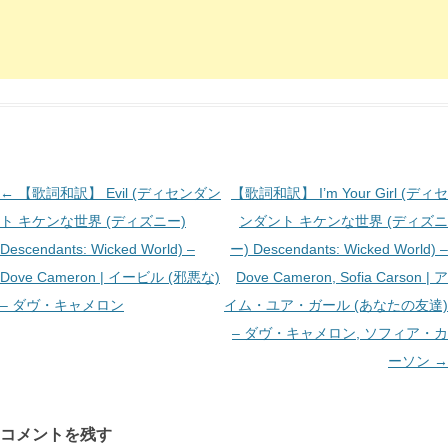
投
←
【歌詞和訳】 Evil (ディセンダン
【歌詞和訳】 I’m Your Girl (ディセ
稿
ト キケンな世界 (ディズニー)
ンダント キケンな世界 (ディズニ
ナ
Descendants: Wicked World) –
ー) Descendants: Wicked World) –
ビ
Dove Cameron | イービル (邪悪な)
Dove Cameron, Sofia Carson | ア
ゲ
– ダヴ・キャメロン
イム・ユア・ガール (あなたの友達)
ー
– ダヴ・キャメロン, ソフィア・カ
シ
ーソン
→
ョ
ン
コメントを残す