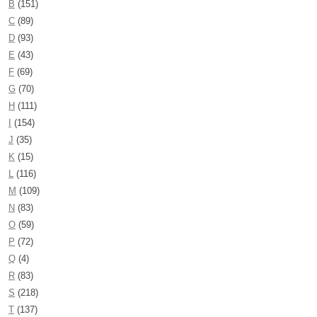
B
(151)
C
(89)
D
(93)
E
(43)
F
(69)
G
(70)
H
(111)
I
(154)
J
(35)
K
(15)
L
(116)
M
(109)
N
(83)
O
(59)
P
(72)
Q
(4)
R
(83)
S
(218)
T
(137)