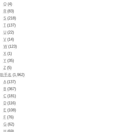
Q
(4)
R
(83)
S
(218)
T
(137)
U
(22)
V
(14)
W
(123)
X
(1)
Y
(35)
Z
(5)
歌手名
(1,962)
A
(137)
B
(367)
C
(181)
D
(116)
E
(108)
F
(76)
G
(62)
H
(69)