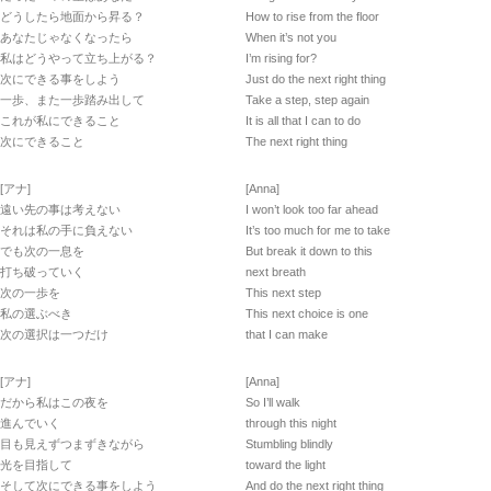
どうしたら地面から昇る？
How to rise from the floor
あなたじゃなくなったら
When it’s not you
私はどうやって立ち上がる？
I’m rising for?
次にできる事をしよう
Just do the next right thing
一歩、また一歩踏み出して
Take a step, step again
これが私にできること
It is all that I can to do
次にできること
The next right thing
[アナ]
[Anna]
遠い先の事は考えない
I won’t look too far ahead
それは私の手に負えない
It’s too much for me to take
でも次の一息を
But break it down to this
打ち破っていく
next breath
次の一歩を
This next step
私の選ぶべき
This next choice is one
次の選択は一つだけ
that I can make
[アナ]
[Anna]
だから私はこの夜を
So I’ll walk
進んでいく
through this night
目も見えずつまずきながら
Stumbling blindly
光を目指して
toward the light
そして次にできる事をしよう
And do the next right thing