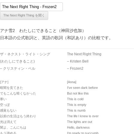
アナ雪2 わたしにできること（神田沙也加）
日本語の公式歌詞と、英語の歌詞（和訳あり）の比較です。
ザ・ネクスト・ライト・シング
The Next Right Thing
(わたしにできること)
– Kristen Bell
– クリスティン・ベル
– Frozen2
[アナ]
[Anna]
暗闇を見てきた
I’ve seen dark before
でもこんな暗くなかった
But not like this
寒い
This is cold
空っぽ
This is empty
感覚もない
This is numb
以前の生活はもう終わり
The life I knew is over
光は消えて
The lights are out
闇よ、こんにちは
Hello, darkness
もう諦める
I’m ready to succumb