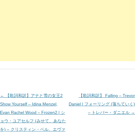
投
←
【歌詞和訳】アナと雪の女王2
【歌詞和訳】 Falling – Trevor
稿
Show Yourself – Idina Menzel,
Daniel | フォーリング (落ちていく)
ナ
Evan Rachel Wood – Frozen2 | シ
– トレバー・ダニエル
→
ビ
ョウ・ユアセルフ (みせて、あなた
ゲ
を) – クリスティン・ベル、エヴァ