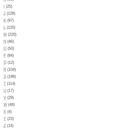
I
(25)
J
(128)
K
(97)
L
(120)
M
(220)
N
(46)
O
(50)
P
(84)
Q
(12)
R
(104)
S
(198)
T
(114)
U
(17)
V
(29)
W
(48)
X
(4)
Y
(23)
Z
(14)