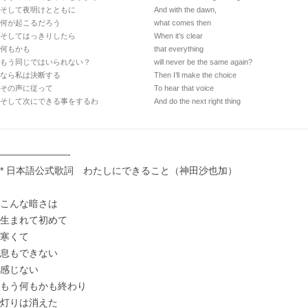
そして夜明けとともに
And with the dawn,
何が起こるだろう
what comes then
そしてはっきりしたら
When it’s clear
何もかも
that everything
もう同じではいられない？
will never be the same again?
なら私は決断する
Then I’ll make the choice
その声に従って
To hear that voice
そして次にできる事をするわ
And do the next right thing
———————-
* 日本語公式歌詞 わたしにできること（神田沙也加）
こんな暗さは
生まれて初めて
寒くて
息もできない
感じない
もう何もかも終わり
灯りは消えた