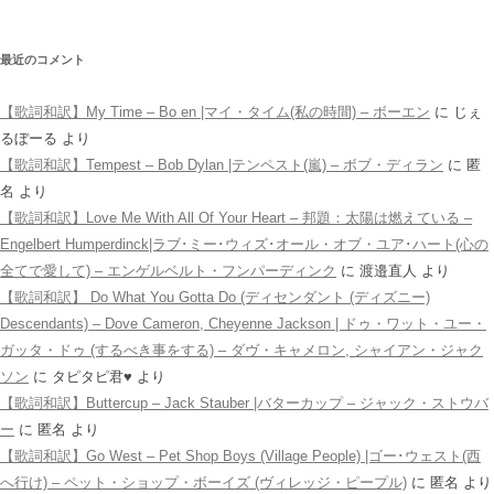
最近のコメント
【歌詞和訳】My Time – Bo en |マイ・タイム(私の時間) – ボーエン
に
じぇ
るぼーる
より
【歌詞和訳】Tempest – Bob Dylan |テンペスト(嵐) – ボブ・ディラン
に
匿
名
より
【歌詞和訳】Love Me With All Of Your Heart – 邦題：太陽は燃えている –
Engelbert Humperdinck|ラブ･ミー･ウィズ･オール・オブ・ユア･ハート(心の
全てで愛して) – エンゲルベルト・フンパーディンク
に
渡邉直人
より
【歌詞和訳】 Do What You Gotta Do (ディセンダント (ディズニー)
Descendants) – Dove Cameron, Cheyenne Jackson | ドゥ・ワット・ユー・
ガッタ・ドゥ (するべき事をする) – ダヴ・キャメロン, シャイアン・ジャク
ソン
に
タピタピ君♥️
より
【歌詞和訳】Buttercup – Jack Stauber |バターカップ – ジャック・ストウバ
ー
に
匿名
より
【歌詞和訳】Go West – Pet Shop Boys (Village People) |ゴー･ウェスト(西
へ行け) – ペット・ショップ・ボーイズ (ヴィレッジ・ピープル)
に
匿名
より