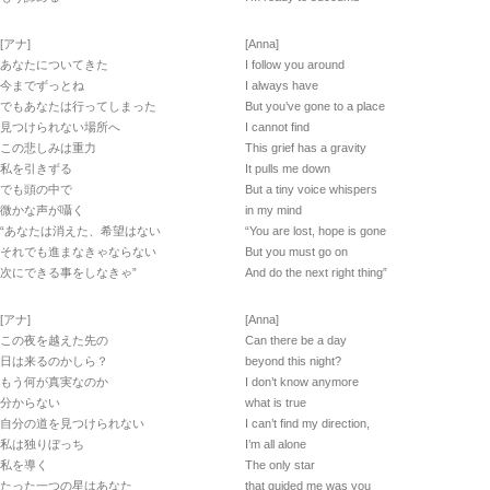
[アナ]
[Anna]
あなたについてきた
I follow you around
今までずっとね
I always have
でもあなたは行ってしまった
But you’ve gone to a place
見つけられない場所へ
I cannot find
この悲しみは重力
This grief has a gravity
私を引きずる
It pulls me down
でも頭の中で
But a tiny voice whispers
微かな声が囁く
in my mind
“あなたは消えた、希望はない
“You are lost, hope is gone
それでも進まなきゃならない
But you must go on
次にできる事をしなきゃ”
And do the next right thing”
[アナ]
[Anna]
この夜を越えた先の
Can there be a day
日は来るのかしら？
beyond this night?
もう何が真実なのか
I don’t know anymore
分からない
what is true
自分の道を見つけられない
I can’t find my direction,
私は独りぼっち
I’m all alone
私を導く
The only star
たった一つの星はあなた
that guided me was you