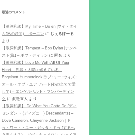
最近のコメント
【歌詞和訳】My Time – Bo en |マイ・タイ
ム(私の時間) – ボーエン
に
じぇるぼーる
より
【歌詞和訳】Tempest – Bob Dylan |テンペ
スト(嵐) – ボブ・ディラン
に
匿名
より
【歌詞和訳】Love Me With All Of Your
Heart – 邦題：太陽は燃えている –
Engelbert Humperdinck|ラブ･ミー･ウィズ･
オール・オブ・ユア･ハート(心の全てで愛
して) – エンゲルベルト・フンパーディン
ク
に
渡邉直人
より
【歌詞和訳】 Do What You Gotta Do (ディ
センダント (ディズニー) Descendants) –
Dove Cameron, Cheyenne Jackson | ド
ゥ・ワット・ユー・ガッタ・ドゥ (するべ
き事をする) – ダヴ・キャメロン, シャイア