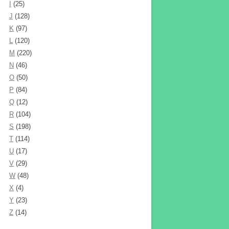
I
(25)
J
(128)
K
(97)
L
(120)
M
(220)
N
(46)
O
(50)
P
(84)
Q
(12)
R
(104)
S
(198)
T
(114)
U
(17)
V
(29)
W
(48)
X
(4)
Y
(23)
Z
(14)