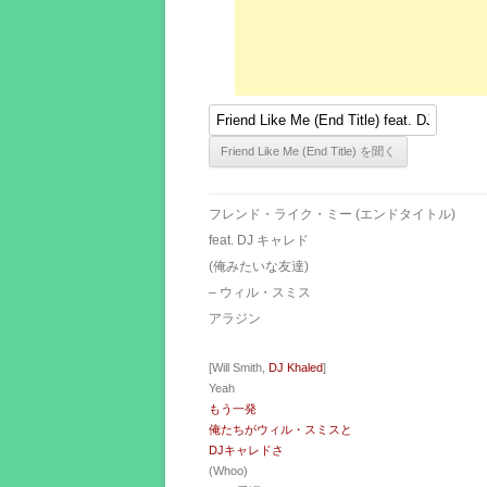
フレンド・ライク・ミー (エンドタイトル)
feat. DJ キャレド
(俺みたいな友達)
– ウィル・スミス
アラジン
[Will Smith,
DJ Khaled
]
Yeah
もう一発
俺たちがウィル・スミスと
DJキャレドさ
(Whoo)