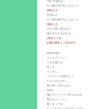
Unh, 手遅れさ,
もう俺を呼び出しちまった
(現れた!)
手遅れさ,
もう俺を呼び出しちまった
(現れた!)
今から君に見せるよ
俺が何をするのかを
(見せてくれ
お前が何をしてるのか!)
[Will Smith]
そうさアリババ
ご主人様だね
青くて
ハンサム
ジャスミンの花のよう
1ドルもかけずに
君の願いを叶えるよ
(Hah)
俺がアイーって一声上げれば
君はカーペットに
乗っかってる
どこへ行きたいのか言ってみな