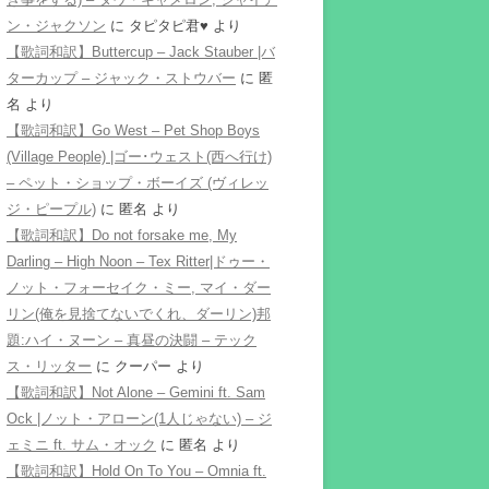
ン・ジャクソン
に
タピタピ君♥️
より
【歌詞和訳】Buttercup – Jack Stauber |バ
ターカップ – ジャック・ストウバー
に
匿
名
より
【歌詞和訳】Go West – Pet Shop Boys
(Village People) |ゴー･ウェスト(西へ行け)
– ペット・ショップ・ボーイズ (ヴィレッ
ジ・ピープル)
に
匿名
より
【歌詞和訳】Do not forsake me, My
Darling – High Noon – Tex Ritter|ドゥー・
ノット・フォーセイク・ミー, マイ・ダー
リン(俺を見捨てないでくれ、ダーリン)邦
題:ハイ・ヌーン – 真昼の決闘 – テック
ス・リッター
に
クーパー
より
【歌詞和訳】Not Alone – Gemini ft. Sam
Ock |ノット・アローン(1人じゃない) – ジ
ェミニ ft. サム・オック
に
匿名
より
【歌詞和訳】Hold On To You – Omnia ft.