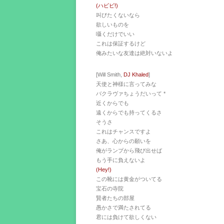
(ハビビ!)
叫びたくないなら
欲しいものを
囁くだけでいい
これは保証するけど
俺みたいな友達は絶対いないよ
[Will Smith,
DJ Khaled
]
天使と神様に言ってみな
バクラヴァちょうだいって *
近くからでも
遠くからでも持ってくるさ
そうさ
これはチャンスですよ
さあ、心からの願いを
俺がランプから飛び出せば
もう手に負えないよ
(Hey!)
この靴には黄金がついてる
宝石の寺院
賢者たちの部屋
愚かさで満たされてる
君には負けて欲しくない