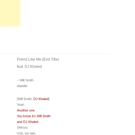
Friend Like Me (End Title)
feat. DJ Khaled
– Will Smith
Aladdin
[Will Smith,
DJ Khaled
]
Yeah
Another one
You know it’s Will Smith
and DJ Khaled
(Whoo)
Unh, too late,