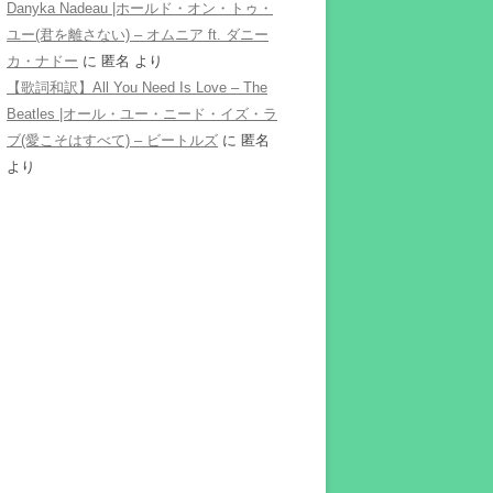
Danyka Nadeau |ホールド・オン・トゥ・
ユー(君を離さない) – オムニア ft. ダニー
カ・ナドー
に
匿名
より
【歌詞和訳】All You Need Is Love – The
Beatles |オール・ユー・ニード・イズ・ラ
ブ(愛こそはすべて) – ビートルズ
に
匿名
より