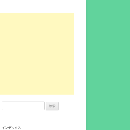
検
索:
インデックス