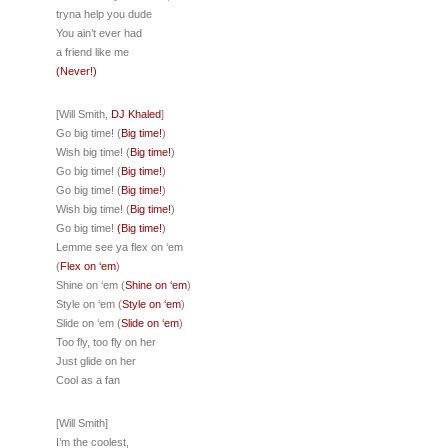
tryna help you dude
You ain’t ever had
a friend like me
(Never!)
[Will Smith,
DJ Khaled
]
Go big time! (
Big time!
)
Wish big time! (
Big time!
)
Go big time! (
Big time!
)
Go big time! (
Big time!
)
Wish big time! (
Big time!
)
Go big time!
(Big time!
)
Lemme see ya flex on ‘em
(
Flex on ‘em
)
Shine on ‘em (
Shine on ‘em
)
Style on ‘em (
Style on ‘em
)
Slide on ‘em (
Slide on ‘em
)
Too fly, too fly on her
Just glide on her
Cool as a fan
[Will Smith]
I’m the coolest,