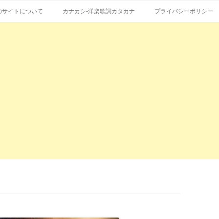
コ
エストも受付。
詞の和訳、英語の意味、読み方
ン
のサイトについて
カナカシ-洋楽歌詞カタカナ
プライバシーポリシー
テ
ン
ツ
へ
ス
キ
ッ
プ