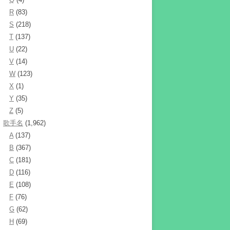
R
(83)
S
(218)
T
(137)
U
(22)
V
(14)
W
(123)
X
(1)
Y
(35)
Z
(5)
歌手名
(1,962)
A
(137)
B
(367)
C
(181)
D
(116)
E
(108)
F
(76)
G
(62)
H
(69)