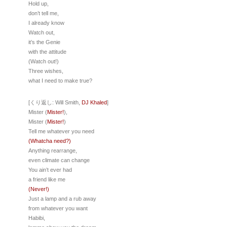
Hold up,
don’t tell me,
I already know
Watch out,
it’s the Genie
with the attitude
(Watch out!)
Three wishes,
what I need to make true?
[くり返し: Will Smith,
DJ Khaled
]
Mister (
Mister!
),
Mister (
Mister!
)
Tell me whatever you need
(Whatcha need?)
Anything rearrange,
even climate can change
You ain’t ever had
a friend like me
(Never!)
Just a lamp and a rub away
from whatever you want
Habibi,