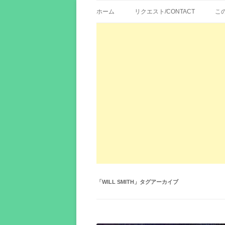
歌詞紹介、映画の主題歌とその和訳。リク
エイカシ | 洋楽歌
ホーム
リクエスト/CONTACT
こ
「
WILL SMITH
」タグアーカイブ