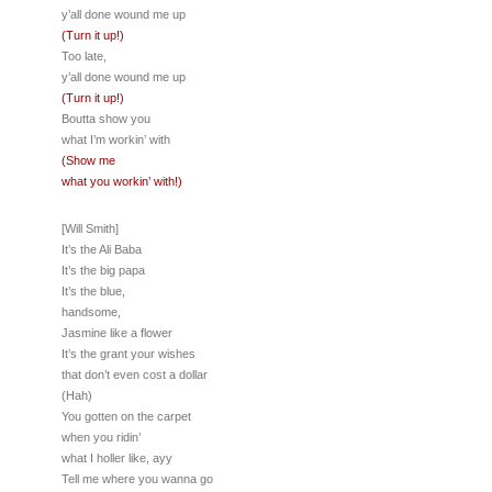
y’all done wound me up
(Turn it up!)
Too late,
y’all done wound me up
(Turn it up!)
Boutta show you
what I’m workin’ with
(Show me
what you workin’ with!)
[Will Smith]
It’s the Ali Baba
It’s the big papa
It’s the blue,
handsome,
Jasmine like a flower
It’s the grant your wishes
that don’t even cost a dollar
(Hah)
You gotten on the carpet
when you ridin’
what I holler like, ayy
Tell me where you wanna go