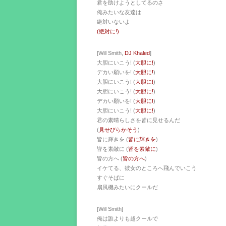
君を助けようとしてるのさ
俺みたいな友達は
絶対いないよ
(絶対に!)
[Will Smith,
DJ Khaled
]
大胆にいこう! (
大胆に!
)
デカい願いを! (
大胆に!
)
大胆にいこう! (
大胆に!
)
大胆にいこう! (
大胆に!
)
デカい願いを! (
大胆に!
)
大胆にいこう! (
大胆に!
)
君の素晴らしさを皆に見せるんだ
(
見せびらかそう
)
皆に輝きを (
皆に輝きを
)
皆を素敵に (
皆を素敵に
)
皆の方へ (
皆の方へ
)
イケてる、彼女のところへ飛んでいこう
すぐそばに
扇風機みたいにクールだ
[Will Smith]
俺は誰よりも超クールで