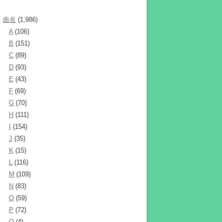
曲名
(1,986)
A
(106)
B
(151)
C
(89)
D
(93)
E
(43)
F
(69)
G
(70)
H
(111)
I
(154)
J
(35)
K
(15)
L
(116)
M
(109)
N
(83)
O
(59)
P
(72)
Q
(4)