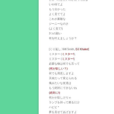
いや待てよ
もう分かった
よく見ててよ
これが素敵な
ジーニーなのさ
(よく見て!)
3つの願い
何を叶えましょうか？
[くり返し: Will Smith,
DJ Khaled
]
ミスター (
ミスター!
),
ミスター (
ミスター!
)
必要な物は何でも言って
(何が欲しい？)
何でも用意しますよ
天候だって変えられる
俺みたいな友達は
もう絶対にできないね
(絶対に!)
何かが欲しけりゃ
ランプを持って擦るだけ
ハビビ *
夢を見せてあげますよ