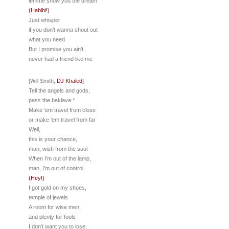
lemme show you the dream
(Habibi!)
Just whisper
if you don’t wanna shout out
what you need
But I promise you ain’t
never had a friend like me
[Will Smith,
DJ Khaled
]
Tell the angels and gods,
pass the baklava *
Make ‘em travel from close
or make ‘em travel from far
Well,
this is your chance,
man, wish from the soul
When I’m out of the lamp,
man, I’m out of control
(Hey!)
I got gold on my shoes,
temple of jewels
A room for wise men
and plenty for fools
I don’t want you to lose,