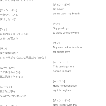
俺が君たちを男にしてやる！
[チェン・ポー]
I’m never
[チェン・ポー]
gonna catch my breath
一息つくことも
俺はしないぞ
[ヤオ]
Say good-bye
[ヤオ]
to those who knew me
以前の俺を知ってる人に
お別れを言おう
[リン]
Boy was I a fool in school
[リン]
for cutting gym
俺が学校時代に
ジムをサボってたのは馬鹿だったかな？
[ムーシュー]
This guy’s got ‘em
[ムーシュー]
scared to death
この男はみんなを
死の恐怖を与えてる
[ムーラン]
Hope he doesn’t see
[ムーラン]
right through me
彼が私の事を
見抜けなければいいな
[チェン・ポー]
Now I really wish that