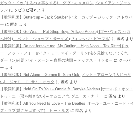
ガッタ・ドゥ (するべき事をする) – ダヴ・キャメロン, シャイアン・ジャク
ソン
に
タピタピ君♥️
より
【歌詞和訳】Buttercup – Jack Stauber |バターカップ – ジャック・ストウバ
ー
に
匿名
より
【歌詞和訳】Go West – Pet Shop Boys (Village People) |ゴー･ウェスト(西
へ行け) – ペット・ショップ・ボーイズ (ヴィレッジ・ピープル)
に
匿名
より
【歌詞和訳】Do not forsake me, My Darling – High Noon – Tex Ritter|ドゥ
ー・ノット・フォーセイク・ミー, マイ・ダーリン(俺を見捨てないでくれ、
ダーリン)邦題:ハイ・ヌーン – 真昼の決闘 – テックス・リッター
に
クーパ
ー
より
【歌詞和訳】Not Alone – Gemini ft. Sam Ock |ノット・アローン(1人じゃな
い) – ジェミニ ft. サム・オック
に
匿名
より
【歌詞和訳】Hold On To You – Omnia ft. Danyka Nadeau |ホールド・オン・
トゥ・ユー(君を離さない) – オムニア ft. ダニーカ・ナドー
に
匿名
より
【歌詞和訳】All You Need Is Love – The Beatles |オール・ユー・ニード・イ
ズ・ラブ(愛こそはすべて) – ビートルズ
に
匿名
より