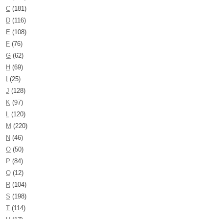
C
(181)
D
(116)
E
(108)
F
(76)
G
(62)
H
(69)
I
(25)
J
(128)
K
(97)
L
(120)
M
(220)
N
(46)
O
(50)
P
(84)
Q
(12)
R
(104)
S
(198)
T
(114)