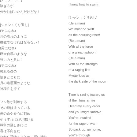
[チェン・ポー]
I knew how to swim!
泳ぎ方が
分かればいいんだけどな！
[シャン：くり返し]
(Be a man)
[シャン：くり返し]
We must be swift
(男になれ)
as the coursing river!
川の流れのように
(Be a man)
機敏でなければならない！
With all the force
(男になれ)
of a great typhoon!
巨大台風のような
(Be a man)
強い力と共に！
With all the strength
(男になれ)
of a raging fire!
怒れる炎の
Mysterious as
強さとともに
the dark side of the moon
月の暗黒面のような
神秘性を持て
Time is racing toward us
till the Huns arrive
フン族が到達する
Heed my every order
その時は迫っている
and you might survive
俺の命令を心に刻め
You’re unsuited
そうすれば戦い抜ける
for the rage of war
戦争の激しさには
So pack up, go home,
君は不向きだ
you’re through
だから荷物をまとめ、家に帰れ