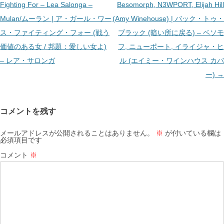
稿
Fighting For – Lea Salonga –
Besomorph, N3WPORT, Elijah Hill
ナ
Mulan/ムーラン | ア・ガール・ワー
(Amy Winehouse) | バック・トゥ・
ビ
ス・ファイティング・フォー (戦う
ブラック (暗い所に戻る) – ベソモ
ゲ
価値のある女 / 邦題：愛しい女よ)
フ, ニューポート, イライジャ・ヒ
ー
– レア・サロンガ
ル (エイミー・ワインハウス カバ
シ
ー)
→
ョ
ン
コメントを残す
メールアドレスが公開されることはありません。
※
が付いている欄は
必須項目です
コメント
※