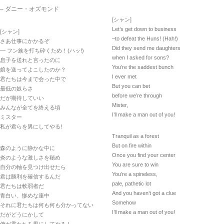
– ダニー・オズモンド
[シャン]
Let’s get down to business
[シャン]
–to defeat the Huns! (Hah!)
さあ仕事にかかるぞ
Did they send me daughters
— フン族を打ち砕くため！(ハッ!)
when I asked for sons?
息子を送れと言ったのに
You’re the saddest bunch
娘を送ってよこしたのか？
I ever met
君たちは今まで会った中で
But you can bet
最低の奴らさ
before we’re through
だが期待していい
Mister,
みんなが全てを終える頃
I’ll make a man out of you!
ミスター
私が君らを男にしてやる!
Tranquil as a forest
But on fire within
森のように静かな中に
Once you find your center
炎のような激しさを秘め
You are sure to win
自分の軸を見つけ出せたら
You’re a spineless,
君は勝利を確信するんだ
pale, pathetic lot
君たちは軟弱者だ
And you haven’t got a clue
青白い、惨めな連中
Somehow
それに君たちは何も何も分かってない
I’ll make a man out of you!
だがどうにかして