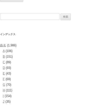
検
索:
インデックス
曲名
(1,986)
A
(106)
B
(151)
C
(89)
D
(93)
E
(43)
F
(69)
G
(70)
H
(111)
I
(154)
J
(35)