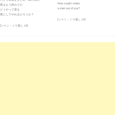
How could I make
君はもう終わりだ
a man out of you?
どうやって君を
男にしてやれるだろうか？
[シャン：くり返し x2]
[シャン：くり返し x2]