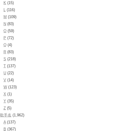
K
(15)
L
(116)
M
(109)
N
(83)
O
(59)
P
(72)
Q
(4)
R
(83)
S
(218)
T
(137)
U
(22)
V
(14)
W
(123)
X
(1)
Y
(35)
Z
(5)
歌手名
(1,962)
A
(137)
B
(367)