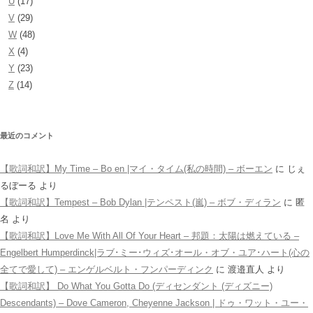
U
(17)
V
(29)
W
(48)
X
(4)
Y
(23)
Z
(14)
最近のコメント
【歌詞和訳】My Time – Bo en |マイ・タイム(私の時間) – ボーエン
に
じぇ
るぼーる
より
【歌詞和訳】Tempest – Bob Dylan |テンペスト(嵐) – ボブ・ディラン
に
匿
名
より
【歌詞和訳】Love Me With All Of Your Heart – 邦題：太陽は燃えている –
Engelbert Humperdinck|ラブ･ミー･ウィズ･オール・オブ・ユア･ハート(心の
全てで愛して) – エンゲルベルト・フンパーディンク
に
渡邉直人
より
【歌詞和訳】 Do What You Gotta Do (ディセンダント (ディズニー)
Descendants) – Dove Cameron, Cheyenne Jackson | ドゥ・ワット・ユー・