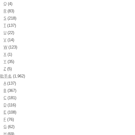
Q
(4)
R
(83)
S
(218)
T
(137)
U
(22)
V
(14)
W
(123)
X
(1)
Y
(35)
Z
(5)
歌手名
(1,962)
A
(137)
B
(367)
C
(181)
D
(116)
E
(108)
F
(76)
G
(62)
H
(69)