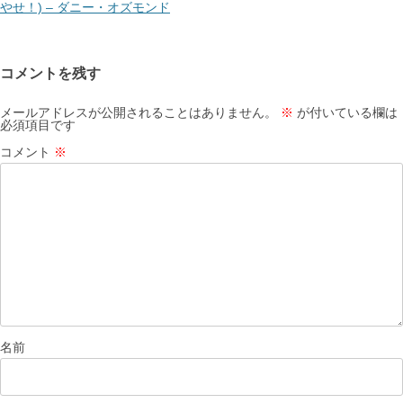
ー
やせ！) – ダニー・オズモンド
シ
ョ
コメントを残す
ン
メールアドレスが公開されることはありません。
※
が付いている欄は
必須項目です
コメント
※
名前