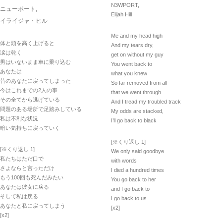
N3WPORT,
ニューポート,
Elijah Hill
イライジャ・ヒル
Me and my head high
体と頭を高く上げると
And my tears dry,
涙は乾く
get on without my guy
男はいないまま車に乗り込む
You went back to
あなたは
what you knew
昔のあなたに戻ってしまった
So far removed from all
今はこれまでの2人の事
that we went through
その全てから逃げている
And I tread my troubled track
問題のある場所で足踏みしている
My odds are stacked,
私は不利な状況
I’ll go back to black
暗い気持ちに戻っていく
[※くり返し 1]
[※くり返し 1]
We only said goodbye
私たちはただ口で
with words
さよならと言っただけ
I died a hundred times
もう100回も死んだみたい
You go back to her
あなたは彼女に戻る
and I go back to
そして私は戻る
I go back to us
あなたと私に戻ってしまう
[x2]
[x2]