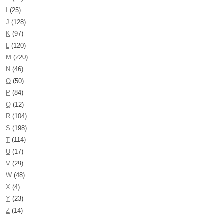
I
(25)
J
(128)
K
(97)
L
(120)
M
(220)
N
(46)
O
(50)
P
(84)
Q
(12)
R
(104)
S
(198)
T
(114)
U
(17)
V
(29)
W
(48)
X
(4)
Y
(23)
Z
(14)