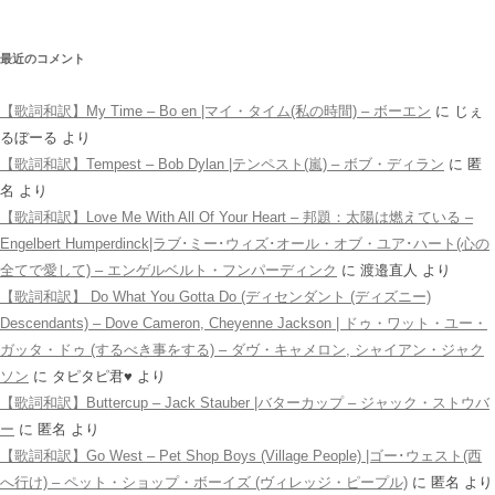
最近のコメント
【歌詞和訳】My Time – Bo en |マイ・タイム(私の時間) – ボーエン
に
じぇ
るぼーる
より
【歌詞和訳】Tempest – Bob Dylan |テンペスト(嵐) – ボブ・ディラン
に
匿
名
より
【歌詞和訳】Love Me With All Of Your Heart – 邦題：太陽は燃えている –
Engelbert Humperdinck|ラブ･ミー･ウィズ･オール・オブ・ユア･ハート(心の
全てで愛して) – エンゲルベルト・フンパーディンク
に
渡邉直人
より
【歌詞和訳】 Do What You Gotta Do (ディセンダント (ディズニー)
Descendants) – Dove Cameron, Cheyenne Jackson | ドゥ・ワット・ユー・
ガッタ・ドゥ (するべき事をする) – ダヴ・キャメロン, シャイアン・ジャク
ソン
に
タピタピ君♥️
より
【歌詞和訳】Buttercup – Jack Stauber |バターカップ – ジャック・ストウバ
ー
に
匿名
より
【歌詞和訳】Go West – Pet Shop Boys (Village People) |ゴー･ウェスト(西
へ行け) – ペット・ショップ・ボーイズ (ヴィレッジ・ピープル)
に
匿名
より