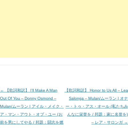
投
←
【歌詞和訳】 I’ll Make A Man
【歌詞和訳】 Honor to Us All – Lea
稿
Out Of You – Donny Osmond –
Salonga – Mulan/ムーラン | オナ
ナ
Mulan/ムーラン | アイル・メイク・
ー・トゥ・アス・オール (私たちみ
ビ
ア・マン・アウト・オブ・ユー (お
んなに栄誉を / 邦題：家に名誉を)
ゲ
前を男にしてやる / 邦題：闘志を燃
– レア・サロンガ
→