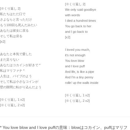
[※くり返し 2]
[※くり返し 2]
We only said goodbye
私たちはただ口で
with words
さよならと言っただけ
I died a hundred times
もう100回も死んだみたい
You go back to her
あなたは彼女に戻る
and I go back to
そして私は戻る
[x2]
[x2]
I loved you much,
あなたと本気で愛した
it’s not enough
まだ足りない
You love blow
あなたはコカインが好きで *
and I love puff
私はマリファナ *
And life, is like a pipe
人生は、パイプのよう
And I’m a tiny penny
そして私は小さなコインが
rollin’ up the walls inside
壁の隙間に転がり込んだよう
[※くり返し 1 x2]
[※くり返し 1 x2]
[※くり返し 2 x2]
[※くり返し 2 x2]
* You love blow and I love puffの意味：blowはコカイン、puffはマリフ