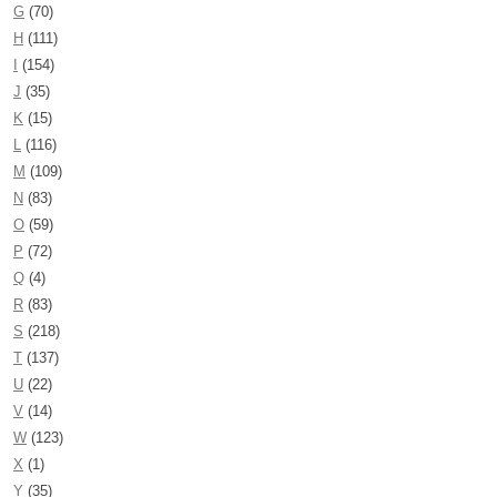
G
(70)
H
(111)
I
(154)
J
(35)
K
(15)
L
(116)
M
(109)
N
(83)
O
(59)
P
(72)
Q
(4)
R
(83)
S
(218)
T
(137)
U
(22)
V
(14)
W
(123)
X
(1)
Y
(35)