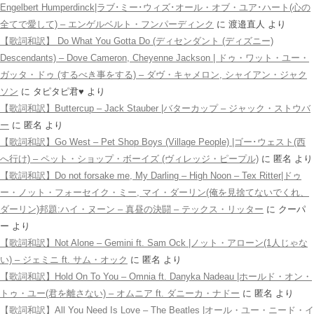
Engelbert Humperdinck|ラブ･ミー･ウィズ･オール・オブ・ユア･ハート(心の
全てで愛して) – エンゲルベルト・フンパーディンク
に
渡邉直人
より
【歌詞和訳】 Do What You Gotta Do (ディセンダント (ディズニー)
Descendants) – Dove Cameron, Cheyenne Jackson | ドゥ・ワット・ユー・
ガッタ・ドゥ (するべき事をする) – ダヴ・キャメロン, シャイアン・ジャク
ソン
に
タピタピ君♥️
より
【歌詞和訳】Buttercup – Jack Stauber |バターカップ – ジャック・ストウバ
ー
に
匿名
より
【歌詞和訳】Go West – Pet Shop Boys (Village People) |ゴー･ウェスト(西
へ行け) – ペット・ショップ・ボーイズ (ヴィレッジ・ピープル)
に
匿名
より
【歌詞和訳】Do not forsake me, My Darling – High Noon – Tex Ritter|ドゥ
ー・ノット・フォーセイク・ミー, マイ・ダーリン(俺を見捨てないでくれ、
ダーリン)邦題:ハイ・ヌーン – 真昼の決闘 – テックス・リッター
に
クーパ
ー
より
【歌詞和訳】Not Alone – Gemini ft. Sam Ock |ノット・アローン(1人じゃな
い) – ジェミニ ft. サム・オック
に
匿名
より
【歌詞和訳】Hold On To You – Omnia ft. Danyka Nadeau |ホールド・オン・
トゥ・ユー(君を離さない) – オムニア ft. ダニーカ・ナドー
に
匿名
より
【歌詞和訳】All You Need Is Love – The Beatles |オール・ユー・ニード・イ