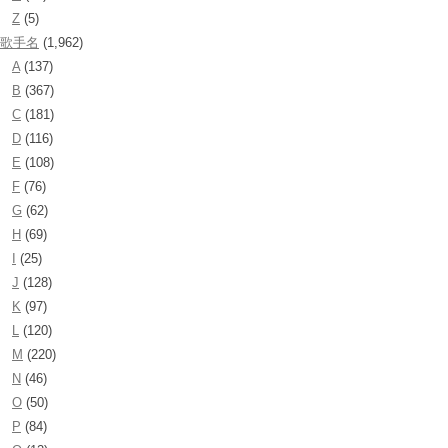
Z
(5)
歌手名
(1,962)
A
(137)
B
(367)
C
(181)
D
(116)
E
(108)
F
(76)
G
(62)
H
(69)
I
(25)
J
(128)
K
(97)
L
(120)
M
(220)
N
(46)
O
(50)
P
(84)