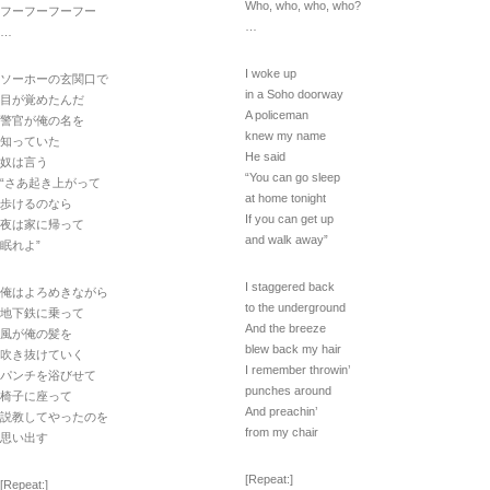
Who, who, who, who?
フーフーフーフー
…
…
I woke up
ソーホーの玄関口で
in a Soho doorway
目が覚めたんだ
A policeman
警官が俺の名を
knew my name
知っていた
He said
奴は言う
“You can go sleep
“さあ起き上がって
at home tonight
歩けるのなら
If you can get up
夜は家に帰って
and walk away”
眠れよ”
I staggered back
俺はよろめきながら
to the underground
地下鉄に乗って
And the breeze
風が俺の髪を
blew back my hair
吹き抜けていく
I remember throwin’
パンチを浴びせて
punches around
椅子に座って
And preachin’
説教してやったのを
from my chair
思い出す
[Repeat:]
[Repeat:]