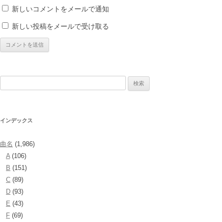
新しいコメントをメールで通知
新しい投稿をメールで受け取る
検
索:
インデックス
曲名
(1,986)
A
(106)
B
(151)
C
(89)
D
(93)
E
(43)
F
(69)