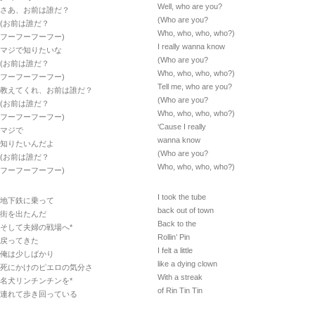
Well, who are you?
さあ、お前は誰だ？
(Who are you?
(お前は誰だ？
Who, who, who, who?)
フーフーフーフー)
I really wanna know
マジで知りたいな
(Who are you?
(お前は誰だ？
Who, who, who, who?)
フーフーフーフー)
Tell me, who are you?
教えてくれ、お前は誰だ？
(Who are you?
(お前は誰だ？
Who, who, who, who?)
フーフーフーフー)
‘Cause I really
マジで
wanna know
知りたいんだよ
(Who are you?
(お前は誰だ？
Who, who, who, who?)
フーフーフーフー)
I took the tube
地下鉄に乗って
back out of town
街を出たんだ
Back to the
そして夫婦の戦場へ*
Rollin’ Pin
戻ってきた
I felt a little
俺は少しばかり
like a dying clown
死にかけのピエロの気分さ
With a streak
名犬リンチンチンを*
of Rin Tin Tin
連れて歩き回っている