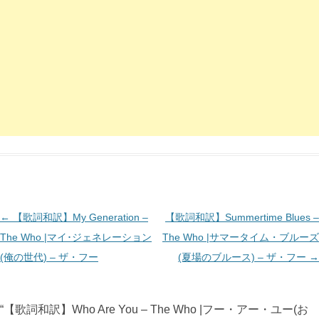
投
←
【歌詞和訳】My Generation –
【歌詞和訳】Summertime Blues –
稿
The Who |マイ･ジェネレーション
The Who |サマータイム・ブルーズ
ナ
(俺の世代) – ザ・フー
(夏場のブルース) – ザ・フー
→
ビ
ゲ
“
【歌詞和訳】Who Are You – The Who |フー・アー・ユー(お
ー