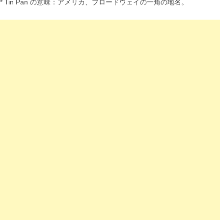
* Tin Pan の意味：アメリカ、ブロードウェイの一角の地名。