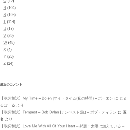
Q
(12)
R
(104)
S
(198)
T
(114)
U
(17)
V
(29)
W
(48)
X
(4)
Y
(23)
Z
(14)
最近のコメント
【歌詞和訳】My Time – Bo en |マイ・タイム(私の時間) – ボーエン
に
じぇ
るぼーる
より
【歌詞和訳】Tempest – Bob Dylan |テンペスト(嵐) – ボブ・ディラン
に
匿
名
より
【歌詞和訳】Love Me With All Of Your Heart – 邦題：太陽は燃えている –