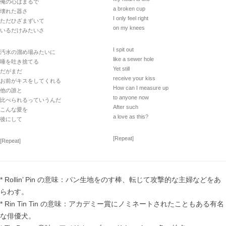
俺の心はまるで
a broken cup
壊れた器さ
I only feel right
ただひざまずいて
on my knees
いるだけみたいさ
I spit out
汚水の溜め場みたいに
like a sewer hole
唾を吐き捨てる
Yet still
だがまだ
receive your kiss
お前がキスをしてくれる
How can I measure up
他の誰と
to anyone now
比べられるっていうんだ
After such
こんな愛を
a love as this?
後にして
[Repeat]
[Repeat]
* Rollin’ Pin の意味：パン生地をのす棒、転じて攻撃的な主婦などをあ
らわす。
* Rin Tin Tin の意味：アカデミー賞にノミネートされたこともある有名
な俳優犬。