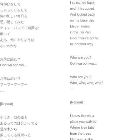
I stretched back
背伸びをして
and I hiccupped
しゃっくりをして
And looked back
俺の忙しい毎日を
on my busy day
思い返してみた
Eleven hours
ティン・パンで11時間も*
in the Tin Pan
働いて
God, there’s got to
ああ、他にやりようは
be another way
ないのかな
Who are you?
お前は誰だ？
Ooh wa ooh wa…
Ooh wa ooh wa…
Who are you?
お前は誰だ？
Who, who, who, who?
フーフーフーフー
….
….
[Repeat]
[Repeat]
I know there’s a
そうさ、他の道も
place you walked
あるってのは分かってる
Where love falls
愛が木から
from the trees
振ってくる場所へと
My heart is like