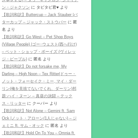
ン・ジャクソン
に
タピタピ君♥️
より
【歌詞和訳】Buttercup – Jack Stauber |バ
ターカップ – ジャック・ストウバー
に
匿
名
より
【歌詞和訳】Go West – Pet Shop Boys
(Village People) |ゴー･ウェスト(西へ行け)
– ペット・ショップ・ボーイズ (ヴィレッ
ジ・ピープル)
に
匿名
より
【歌詞和訳】Do not forsake me, My
Darling – High Noon – Tex Ritter|ドゥー・
ノット・フォーセイク・ミー, マイ・ダー
リン(俺を見捨てないでくれ、ダーリン)邦
題:ハイ・ヌーン – 真昼の決闘 – テック
ス・リッター
に
クーパー
より
【歌詞和訳】Not Alone – Gemini ft. Sam
Ock |ノット・アローン(1人じゃない) – ジ
ェミニ ft. サム・オック
に
匿名
より
【歌詞和訳】Hold On To You – Omnia ft.