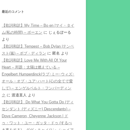
最近のコメント
【歌詞和訳】My Time – Bo en |マイ・タイ
ム(私の時間) – ボーエン
に
じぇるぼーる
より
【歌詞和訳】Tempest – Bob Dylan |テンペ
スト(嵐) – ボブ・ディラン
に
匿名
より
【歌詞和訳】Love Me With All Of Your
Heart – 邦題：太陽は燃えている –
Engelbert Humperdinck|ラブ･ミー･ウィズ･
オール・オブ・ユア･ハート(心の全てで愛
して) – エンゲルベルト・フンパーディン
ク
に
渡邉直人
より
【歌詞和訳】 Do What You Gotta Do (ディ
センダント (ディズニー) Descendants) –
Dove Cameron, Cheyenne Jackson | ド
ゥ・ワット・ユー・ガッタ・ドゥ (するべ
き事をする) – ダヴ・キャメロン, シャイア