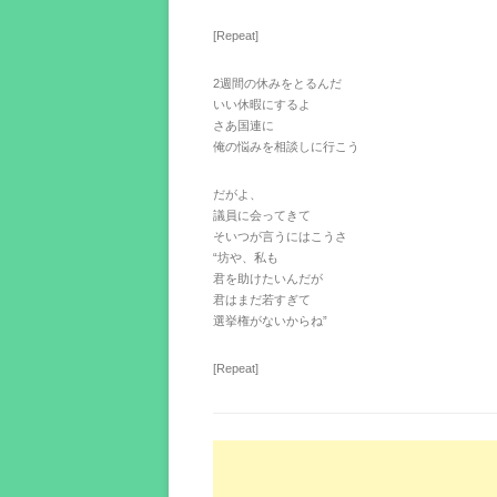
[Repeat]
2週間の休みをとるんだ
いい休暇にするよ
さあ国連に
俺の悩みを相談しに行こう
だがよ、
議員に会ってきて
そいつが言うにはこうさ
“坊や、私も
君を助けたいんだが
君はまだ若すぎて
選挙権がないからね”
[Repeat]