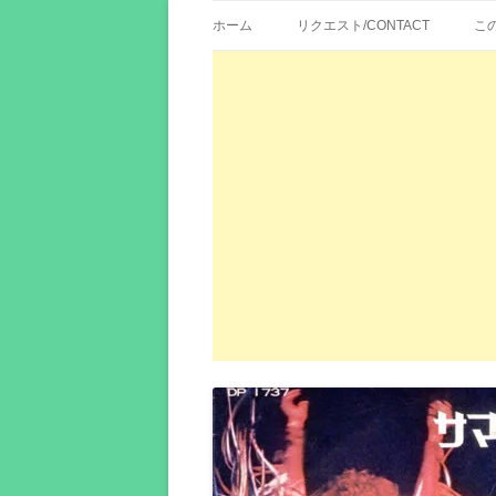
歌詞紹介、映画の主題歌とその和訳。リク
エイカシ | 洋楽歌
ホーム
リクエスト/CONTACT
こ