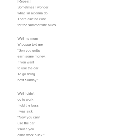
[Repeat:]
Sometimes I wonder
what I’m a’gonna do
There ain’t no cure
for the summertime blues
Well my mom
‘n’ poppa told me
“Son you gotta
earn some money,
If you want
to use the car
To go riding
next Sunday.”
Well I didn’t
go to work
I told the boss
I was sick
“Now you can’t
use the car
‘cause you
didn’t work a lick.”