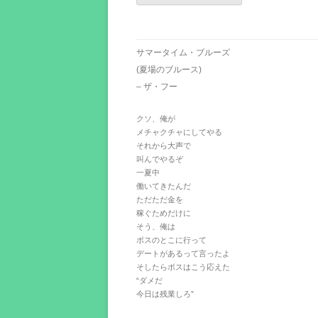
サマータイム・ブルーズ
(夏場のブルース)
– ザ・フー
クソ、俺が
メチャクチャにしてやる
それから大声で
叫んでやるぞ
一夏中
働いてきたんだ
ただただ金を
稼ぐためだけに
そう、俺は
ボスのとこに行って
デートがあるって言ったよ
そしたらボスはこう応えた
“ダメだ
今日は残業しろ”