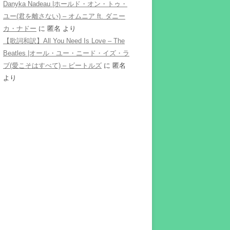
Danyka Nadeau |ホールド・オン・トゥ・
ユー(君を離さない) – オムニア ft. ダニー
カ・ナドー
に
匿名
より
【歌詞和訳】All You Need Is Love – The
Beatles |オール・ユー・ニード・イズ・ラ
ブ(愛こそはすべて) – ビートルズ
に
匿名
より