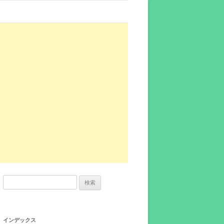
検
索:
インデックス