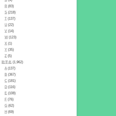
R
(83)
S
(218)
T
(137)
U
(22)
V
(14)
W
(123)
X
(1)
Y
(35)
Z
(5)
歌手名
(1,962)
A
(137)
B
(367)
C
(181)
D
(116)
E
(108)
F
(76)
G
(62)
H
(69)