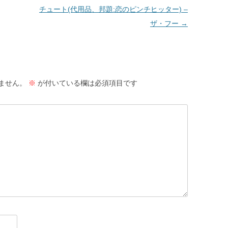
チュート(代用品、邦題:恋のピンチヒッター) –
ザ・フー
→
ません。
※
が付いている欄は必須項目です