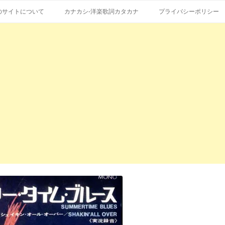
コ
エストも受付。
詞の和訳、英語の意味、読み方
ン
のサイトについて
カナカシ-洋楽歌詞カタカナ
プライバシーポリシー
テ
ン
ツ
へ
ス
キ
ッ
プ