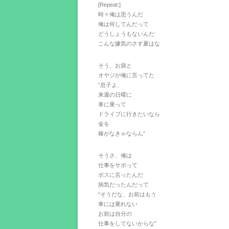
[Repeat:]
時々俺は思うんだ
俺は何してんだって
どうしょうもないんだ
こんな嫌気のさす夏はな
そう、お袋と
オヤジが俺に言ってた
“息子よ、
来週の日曜に
車に乗って
ドライブに行きたいなら
金を
稼がなきゃならん”
そうさ、俺は
仕事をサボって
ボスに言ったんだ
病気だったんだって
“そうだな、お前はもう
車には乗れない
お前は自分の
仕事をしてないからな”