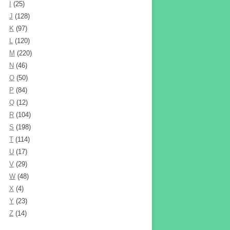
I
(25)
J
(128)
K
(97)
L
(120)
M
(220)
N
(46)
O
(50)
P
(84)
Q
(12)
R
(104)
S
(198)
T
(114)
U
(17)
V
(29)
W
(48)
X
(4)
Y
(23)
Z
(14)