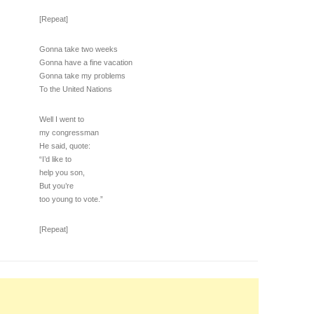
[Repeat]
Gonna take two weeks
Gonna have a fine vacation
Gonna take my problems
To the United Nations
Well I went to
my congressman
He said, quote:
“I’d like to
help you son,
But you’re
too young to vote.”
[Repeat]