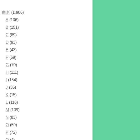
曲名
(1,986)
A
(106)
B
(151)
C
(89)
D
(93)
E
(43)
F
(69)
G
(70)
H
(111)
I
(154)
J
(35)
K
(15)
L
(116)
M
(109)
N
(83)
O
(59)
P
(72)
Q
(4)