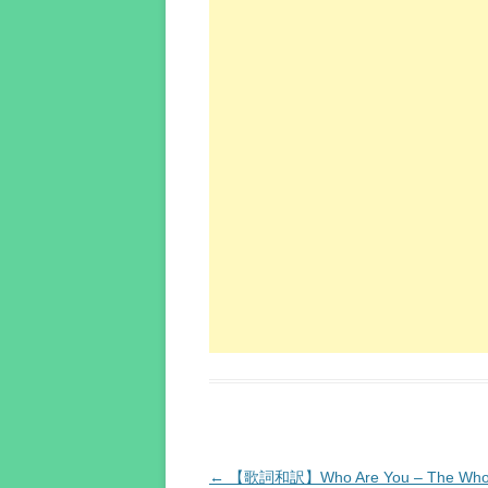
投
←
【歌詞和訳】Who Are You – The Wh