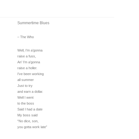
Summertime Blues
– The Who
Well, I’m a’gonna
raise a fuss,
An’ I’m a’gonna
raise a holler.
I’ve been working
all summer
Just to try
and earn a dollar.
Well I went
to the boss
Said I had a date
My boss said
“No dice, son,
you gotta work late”