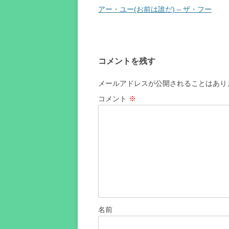
稿
アー・ユー(お前は誰だ) – ザ・フー
ナ
ビ
ゲ
コメントを残す
ー
シ
メールアドレスが公開されることはあり
ョ
コメント
※
ン
名前