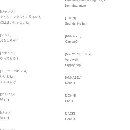
I wouldn’t mind seeing things
from that angle
[ジャック]
そんなアングルから見るのも
[JOHN]
僕は嫌いじゃないね
Sounds like fun
[ジョン]
[ANNABEL]
おもしろそう
Can we?
[アナベル]
[MARY POPPINS]
やってみる？
Very well.
Flippity flop
[メリー・ポピンズ]
いいわね
[ANNABEL]
くるりんぱ
Near is
[アナベル]
[JOHN]
近くは
Far is
[ジョン]
[JACK]
遠くは
Here is