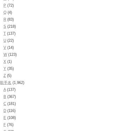
P
(72)
Q
(4)
R
(83)
S
(218)
T
(137)
U
(22)
V
(14)
W
(123)
X
(1)
Y
(35)
Z
(5)
歌手名
(1,962)
A
(137)
B
(367)
C
(181)
D
(116)
E
(108)
F
(76)