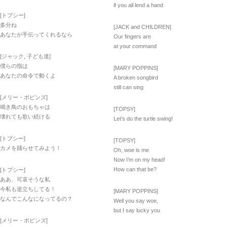
if you all lend a hand
[トプシー]
多分ね
[JACK and CHILDREN]
あなたが手伝ってくれるなら
Our fingers are
at your command
[ジャック, 子ども達]
僕らの指は
[MARY POPPINS]
あなたの命令で動くよ
A broken songbird
still can sing
[メリー・ポピンズ]
鳴き鳥のおもちゃは
[TOPSY]
壊れても歌い続ける
Let’s do the turtle swing!
[トプシー]
[TOPSY]
カメを踊らせてみよう！
Oh, woe is me
Now I’m on my head!
How can that be?
[トプシー]
ああ、可哀そうな私
今私も逆立ちしてる！
[MARY POPPINS]
なんでこんなになってるの？
Well you say woe,
but I say lucky you
[メリー・ポピンズ]