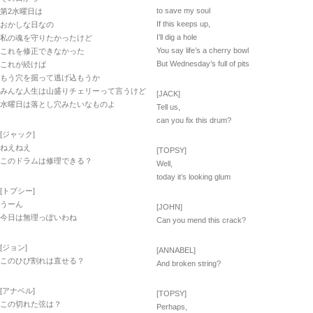
to save my soul
第2水曜日は
If this keeps up,
おかしな日なの
I’ll dig a hole
私の魂を守りたかったけど
You say life’s a cherry bowl
これを修正できなかった
But Wednesday’s full of pits
これが続けば
もう穴を掘って逃げ込もうか
みんな人生は山盛りチェリーって言うけど
[JACK]
水曜日は落とし穴みたいなものよ
Tell us,
can you fix this drum?
[ジャック]
ねえねえ
[TOPSY]
このドラムは修理できる？
Well,
today it’s looking glum
[トプシー]
うーん
[JOHN]
今日は無理っぽいわね
Can you mend this crack?
[ジョン]
[ANNABEL]
このひび割れは直せる？
And broken string?
[アナベル]
[TOPSY]
この切れた弦は？
Perhaps,