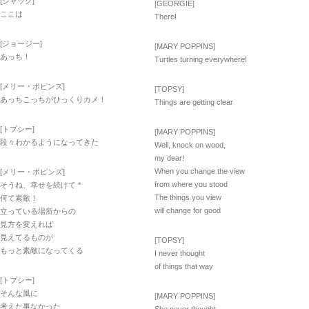
[ジャック]
[GEORGIE]
ここは
There!
[ジョージー]
[MARY POPPINS]
あっち！
Turtles turning everywhere!
[メリー・ポピンズ]
[TOPSY]
あっちこっちがひっくりカメ！
Things are getting clear
[トプシー]
[MARY POPPINS]
段々わかるようになってきた
Well, knock on wood,
my dear!
When you change the view
[メリー・ポピンズ]
from where you stood
そうね、幸せを続けて *
The things you view
何て素敵！
will change for good
立っている場所からの
見方を変えれば
見えてるものが
[TOPSY]
もっと素敵になってくる
I never thought
of things that way
[トプシー]
そんな風に
[MARY POPPINS]
考えた事なかった