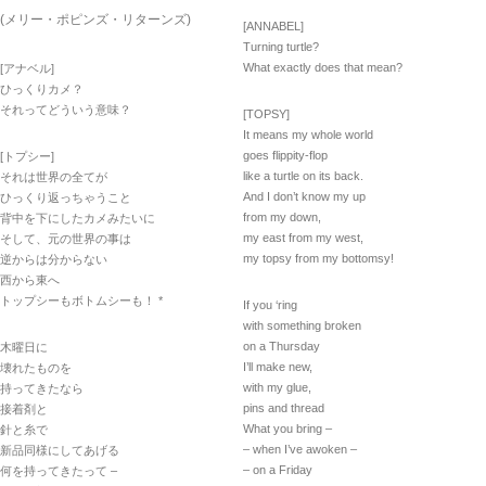
(メリー・ポピンズ・リターンズ)
[ANNABEL]
Turning turtle?
What exactly does that mean?
[アナベル]
ひっくりカメ？
それってどういう意味？
[TOPSY]
It means my whole world
goes flippity-flop
[トプシー]
like a turtle on its back.
それは世界の全てが
And I don’t know my up
ひっくり返っちゃうこと
from my down,
背中を下にしたカメみたいに
my east from my west,
そして、元の世界の事は
my topsy from my bottomsy!
逆からは分からない
西から東へ
トップシーもボトムシーも！ *
If you ‘ring
with something broken
on a Thursday
木曜日に
I’ll make new,
壊れたものを
with my glue,
持ってきたなら
pins and thread
接着剤と
What you bring –
針と糸で
– when I’ve awoken –
新品同様にしてあげる
– on a Friday
何を持ってきたって –