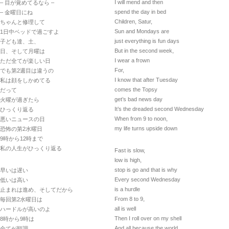
I will mend and then
– 目が覚めてるなら –
spend the day in bed
– 金曜日にね
Children, Satur,
ちゃんと修理して
Sun and Mondays are
1日中ベッドで過ごすよ
just everything is fun days
子ども達、土、
But in the second week,
日、そして月曜は
I wear a frown
ただ全てが楽しい日
For,
でも第2週目は違うの
I know that after Tuesday
私は顔をしかめてる
comes the Topsy
だって
get’s bad news day
火曜が過ぎたら
It’s the dreaded second Wednesday
ひっくり返る
When from 9 to noon,
悪いニュースの日
my life turns upside down
恐怖の第2水曜日
9時から12時まで
私の人生がひっくり返る
Fast is slow,
low is high,
stop is go and that is why
早いは遅い
Every second Wednesday
低いは高い
is a hurdle
止まれは進め、そしてだから
From 8 to 9,
毎回第2水曜日は
all is well
ハードルが高いのよ
Then I roll over on my shell
8時から9時は
And all because the world
全てが順調