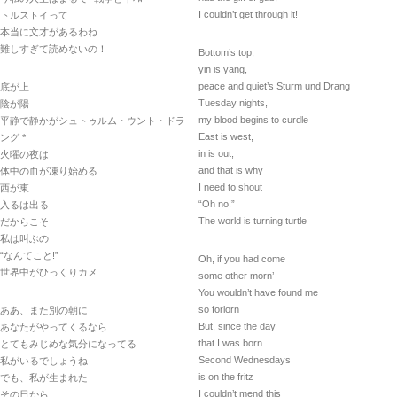
I couldn’t get through it!
トルストイって
本当に文才があるわね
難しすぎて読めないの！
Bottom’s top,
yin is yang,
peace and quiet’s Sturm und Drang
底が上
Tuesday nights,
陰が陽
my blood begins to curdle
平静で静かがシュトゥルム・ウント・ドラ
East is west,
ング *
in is out,
火曜の夜は
and that is why
体中の血が凍り始める
I need to shout
西が東
“Oh no!”
入るは出る
The world is turning turtle
だからこそ
私は叫ぶの
“なんてこと!”
Oh, if you had come
世界中がひっくりカメ
some other morn’
You wouldn’t have found me
so forlorn
ああ、また別の朝に
But, since the day
あなたがやってくるなら
that I was born
とてもみじめな気分になってる
Second Wednesdays
私がいるでしょうね
is on the fritz
でも、私が生まれた
I couldn’t mend this
その日から