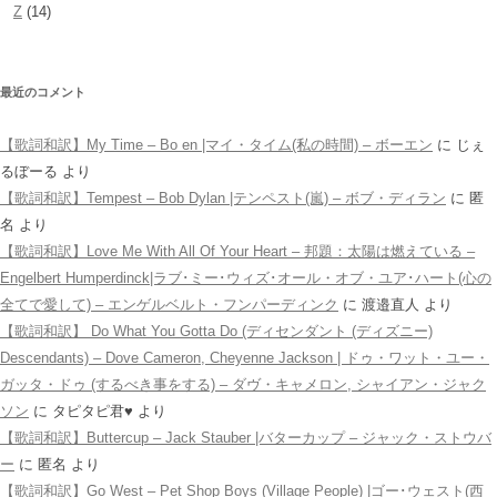
Z
(14)
最近のコメント
【歌詞和訳】My Time – Bo en |マイ・タイム(私の時間) – ボーエン
に
じぇ
るぼーる
より
【歌詞和訳】Tempest – Bob Dylan |テンペスト(嵐) – ボブ・ディラン
に
匿
名
より
【歌詞和訳】Love Me With All Of Your Heart – 邦題：太陽は燃えている –
Engelbert Humperdinck|ラブ･ミー･ウィズ･オール・オブ・ユア･ハート(心の
全てで愛して) – エンゲルベルト・フンパーディンク
に
渡邉直人
より
【歌詞和訳】 Do What You Gotta Do (ディセンダント (ディズニー)
Descendants) – Dove Cameron, Cheyenne Jackson | ドゥ・ワット・ユー・
ガッタ・ドゥ (するべき事をする) – ダヴ・キャメロン, シャイアン・ジャク
ソン
に
タピタピ君♥️
より
【歌詞和訳】Buttercup – Jack Stauber |バターカップ – ジャック・ストウバ
ー
に
匿名
より
【歌詞和訳】Go West – Pet Shop Boys (Village People) |ゴー･ウェスト(西