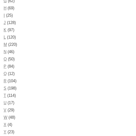
G
(62)
H
(69)
I
(25)
J
(128)
K
(97)
L
(120)
M
(220)
N
(46)
O
(50)
P
(84)
Q
(12)
R
(104)
S
(198)
T
(114)
U
(17)
V
(29)
W
(48)
X
(4)
Y
(23)