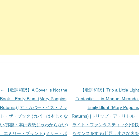
投
←
【歌詞和訳】A Cover Is Not the
【歌詞和訳】Trip a Little Light
稿
Book – Emily Blunt (Mary Poppins
Fantastic – Lin-Manuel Miranda,
ナ
Returns) |ア・カバー・イズ・ノッ
Emily Blunt (Mary Poppins
ビ
ト・ザ・ブック (カバーは本じゃな
Returns) |トリップ・ア・リトル・
ゲ
い/邦題：本は表紙じゃわからない)
ライト・ファンタスティック(愉快
ー
– エミリー・ブラント (メリー・ポ
なダンスをする/邦題：小さな火を