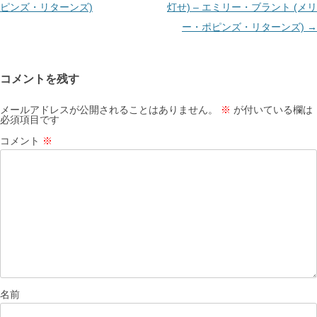
シ
ピンズ・リターンズ)
灯せ) – エミリー・ブラント (メリ
ョ
ー・ポピンズ・リターンズ)
→
ン
コメントを残す
メールアドレスが公開されることはありません。
※
が付いている欄は
必須項目です
コメント
※
名前