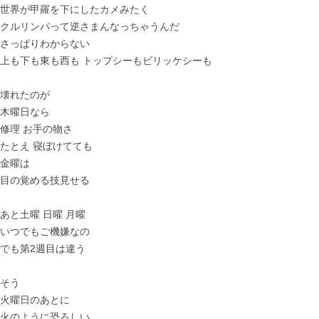
世界が甲羅を下にしたカメみたく
クルリンパって逆さまんなっちゃうんだ
さっぱりわからない
上も下も東も西も トップシーもビリッケシーも
壊れたのが
木曜日なら
修理 お手の物さ
たとえ 寝ぼけてても
金曜は
目の覚める技見せる
あと土曜 日曜 月曜
いつでもご機嫌なの
でも第2週目は違う
そう
火曜日のあとに
火のように恐ろしい