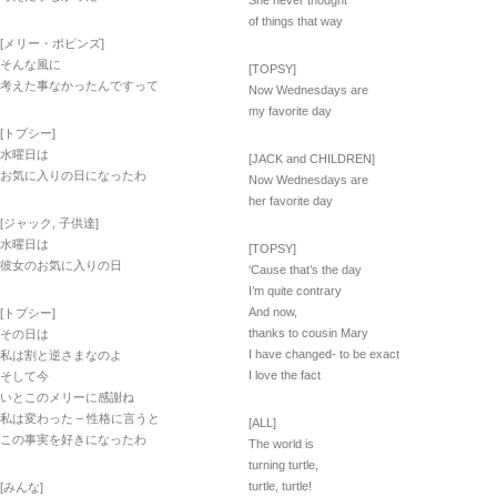
She never thought
of things that way
[メリー・ポピンズ]
そんな風に
[TOPSY]
考えた事なかったんですって
Now Wednesdays are
my favorite day
[トプシー]
水曜日は
[JACK and CHILDREN]
お気に入りの日になったわ
Now Wednesdays are
her favorite day
[ジャック, 子供達]
水曜日は
[TOPSY]
彼女のお気に入りの日
‘Cause that’s the day
I’m quite contrary
And now,
[トプシー]
thanks to cousin Mary
その日は
I have changed- to be exact
私は割と逆さまなのよ
I love the fact
そして今
いとこのメリーに感謝ね
私は変わった – 性格に言うと
[ALL]
この事実を好きになったわ
The world is
turning turtle,
turtle, turtle!
[みんな]