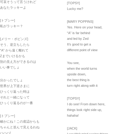
可哀そうって言うけれど
[TOPSY]
あなたラッキーよ
Lucky me?
[トプシー]
[MARY POPPINS]
私がラッキー？
Yes. Here on your head,
“A” is far behind
and led by Zed
[メリー・ポピンズ]
It’s good to get a
そう、逆立ちしたら
different point of view
“A” から遠く離れて
Zまでいけるかも
別の見え方ができるのは
You see,
いい事でしょ
when the world turns
upside down,
the best thing is
分かったでしょ
turn right along with it
世界が上下逆さまに
ひっくり返った時は
それと一緒になって
[TOPSY]
ひっくり返るのが一番
I do see! From down here,
things look right side up,
hahaha!
[トプシー]
確かにね！この底辺からも
ちゃんと並んで見えるわね
[JACK]
ハハハ!