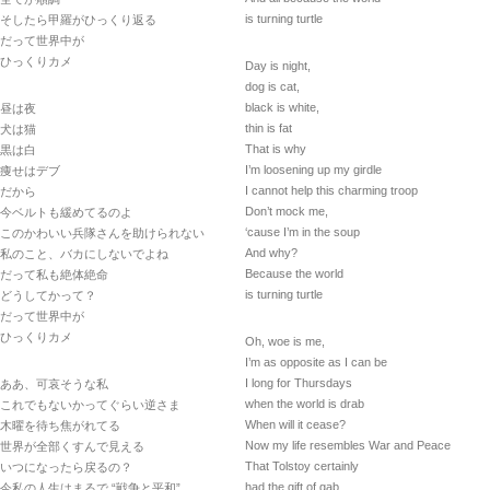
is turning turtle
そしたら甲羅がひっくり返る
だって世界中が
ひっくりカメ
Day is night,
dog is cat,
black is white,
昼は夜
thin is fat
犬は猫
That is why
黒は白
I’m loosening up my girdle
痩せはデブ
I cannot help this charming troop
だから
Don’t mock me,
今ベルトも緩めてるのよ
‘cause I’m in the soup
このかわいい兵隊さんを助けられない
And why?
私のこと、バカにしないでよね
Because the world
だって私も絶体絶命
is turning turtle
どうしてかって？
だって世界中が
ひっくりカメ
Oh, woe is me,
I’m as opposite as I can be
I long for Thursdays
ああ、可哀そうな私
when the world is drab
これでもないかってぐらい逆さま
When will it cease?
木曜を待ち焦がれてる
Now my life resembles War and Peace
世界が全部くすんで見える
That Tolstoy certainly
いつになったら戻るの？
had the gift of gab,
今私の人生はまるで “戦争と平和”