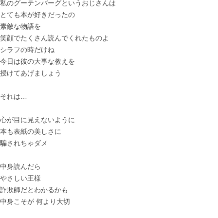
私のグーテンバーグというおじさんは
とても本が好きだったの
素敵な物語を
笑顔でたくさん読んでくれたものよ
シラフの時だけね
今日は彼の大事な教えを
授けてあげましょう
それは…
心が目に見えないように
本も表紙の美しさに
騙されちゃダメ
中身読んだら
やさしい王様
詐欺師だとわかるかも
中身こそが 何より大切