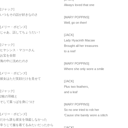
Always loved that one
[ジャック]
いつもその話が好きなのさ
[MARY POPPINS]
Well, go on then!
[メリー・ポピンズ]
じゃあ、話してちょうだい！
[JACK]
Lady Hyacinth Macaw
[ジャック]
Brought all her treasures
ヒヤシンス・マコーさん
to a reef
お宝を全部
海の中に沈めたのさ
[MARY POPPINS]
Where she only wore a smile
[メリー・ポピンズ]
彼女はただ笑顔だけを見せて
[JACK]
Plus two feathers,
[ジャック]
and a leaf
2枚の羽根と
そして葉っぱを身につけ
[MARY POPPINS]
So no one tried to rob her
[メリー・ポピンズ]
‘Cause she barely wore a stitch
だから誰も彼女を強盗しなかった
辛うじて服を着てるみたいだったから
[JACK]