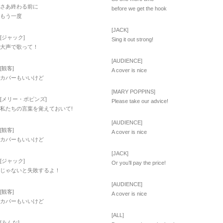
さあ終わる前に
before we get the hook
もう一度
[JACK]
[ジャック]
Sing it out strong!
大声で歌って！
[AUDIENCE]
[観客]
A cover is nice
カバーもいいけど
[MARY POPPINS]
[メリー・ポピンズ]
Please take our advice!
私たちの言葉を覚えておいて!
[AUDIENCE]
[観客]
A cover is nice
カバーもいいけど
[JACK]
[ジャック]
Or you’ll pay the price!
じゃないと失敗するよ！
[AUDIENCE]
[観客]
A cover is nice
カバーもいいけど
[ALL]
[みんな]