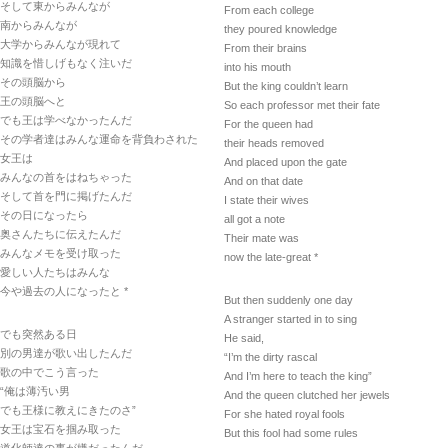
そして東からみんなが
From each college
南からみんなが
they poured knowledge
大学からみんなが現れて
From their brains
知識を惜しげもなく注いだ
into his mouth
その頭脳から
But the king couldn’t learn
王の頭脳へと
So each professor met their fate
でも王は学べなかったんだ
For the queen had
その学者達はみんな運命を背負わされた
their heads removed
女王は
And placed upon the gate
みんなの首をはねちゃった
And on that date
そして首を門に掲げたんだ
I state their wives
その日になったら
all got a note
奥さんたちに伝えたんだ
Their mate was
みんなメモを受け取った
now the late-great *
愛しい人たちはみんな
今や過去の人になったと *
But then suddenly one day
A stranger started in to sing
でも突然ある日
He said,
別の男達が歌い出したんだ
“I’m the dirty rascal
歌の中でこう言った
And I’m here to teach the king”
“俺は薄汚い男
And the queen clutched her jewels
でも王様に教えにきたのさ”
For she hated royal fools
女王は宝石を掴み取った
But this fool had some rules