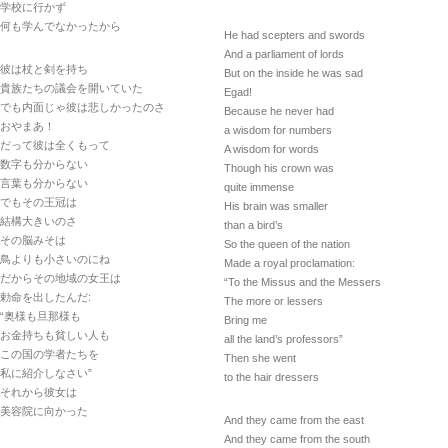
学校に行かず
何も学んでなかったから
He had scepters and swords
And a parliament of lords
彼は杖と剣を持ち
But on the inside he was sad
貴族たちの議会を開いていた
Egad!
でも内面じゃ彼は悲しかったのさ
Because he never had
おやまあ！
a wisdom for numbers
だって彼は全くもって
A wisdom for words
数字も分からない
Though his crown was
言葉も分からない
quite immense
でもその王冠は
His brain was smaller
結構大きいのさ
than a bird’s
その脳みそは
So the queen of the nation
鳥よりも小さいのにね
Made a royal proclamation:
だからその地域の女王は
“To the Missus and the Messers
勅命を出したんだ:
The more or lessers
“奥様も旦那様も
Bring me
お金持ちも貧しい人も
all the land’s professors”
この国の学者たちを
Then she went
私に紹介しなさい”
to the hair dressers
それから彼女は
美容院に向かった
And they came from the east
And they came from the south