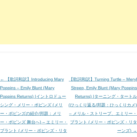
投
←
【歌詞和訳】Introducing Mary
【歌詞和訳】Turning Turtle – Meryl
稿
Poppins – Emily Blunt (Mary
Streep, Emily Blunt (Mary Poppins
ナ
Poppins Returns) |イントロドュー
Returns) |ターニング・タートル
ビ
シング・メリー・ポピンズ (メリ
(ひっくり返る/邦題：ひっくりカメ)
ゲ
ー・ポピンズの紹介/邦題：メリ
– メリル・ストリープ、エミリー・
ー
ー・ポピンズ 舞台へ) – エミリー・
ブラント (メリー・ポピンズ・リタ
シ
ブラント (メリー・ポピンズ・リタ
ーンズ)
→