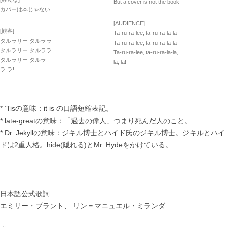
But a cover is not the book
カバーは本じゃない
[AUDIENCE]
[観客]
Ta-ru-ra-lee, ta-ru-ra-la-la
タルラリー タルララ
Ta-ru-ra-lee, ta-ru-ra-la-la
タルラリー タルララ
Ta-ru-ra-lee, ta-ru-ra-la-la,
タルラリー タルラ
la, la!
ラ ラ!
* ‘Tisの意味：it is の口語短縮表記。
* late-greatの意味：「過去の偉人」つまり死んだ人のこと。
* Dr. Jekyllの意味：ジキル博士とハイド氏のジキル博士。ジキルとハイ
ドは2重人格。hide(隠れる)とMr. Hydeをかけている。
—–
日本語公式歌詞
エミリー・ブラント、 リン＝マニュエル・ミランダ