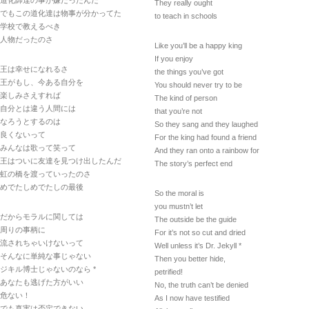
道化師達の事が嫌だったんだ
They really ought
でもこの道化達は物事が分かってた
to teach in schools
学校で教えるべき
人物だったのさ
Like you’ll be a happy king
If you enjoy
王は幸せになれるさ
the things you’ve got
王がもし、今ある自分を
You should never try to be
楽しみさえすれば
The kind of person
自分とは違う人間には
that you’re not
なろうとするのは
So they sang and they laughed
良くないって
For the king had found a friend
みんなは歌って笑って
And they ran onto a rainbow for
王はついに友達を見つけ出したんだ
The story’s perfect end
虹の橋を渡っていったのさ
めでたしめでたしの最後
So the moral is
you mustn’t let
だからモラルに関しては
The outside be the guide
周りの事柄に
For it’s not so cut and dried
流されちゃいけないって
Well unless it’s Dr. Jekyll *
そんなに単純な事じゃない
Then you better hide,
ジキル博士じゃないのなら *
petrified!
あなたも逃げた方がいい
No, the truth can’t be denied
危ない！
As I now have testified
でも真実は否定できない