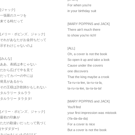
For when you’re
[ジャック]
in your birthday suit
一張羅のスーツを
来てる時だって
[MARY POPPINS and JACK]
There ain’t much there
[メリー・ポピンズ、ジャック]
to show you’re rich!
それがあなたがお金持ちだって
示すわけじゃないのよ
[ALL]
Oh, a cover is not the book
[みんな]
So open it up and take a look
ああ、表紙は本じゃない
Cause under the covers
だから広げて中を見て
one discovers
だってカバーの中には
That the king maybe a crook
発見があるから
Ta-ru-ra-lee, ta-ru-ra-la,
その王様は詐欺師かもしれない
ta-ru-ra-lee, ta-ra-ta-ta!
タルラリー タルララ
タルラリー タラタタ!
[MARY POPPINS and JACK]
You’ll find
[メリー・ポピンズ、ジャック]
your first impression was mistook
最初の印象が
(Ya-da-da-da)
ただの勘違いだったって気づく
For a cover is nice
(ヤダダダー)
But a cover is not the book
カバーもいいものだけど