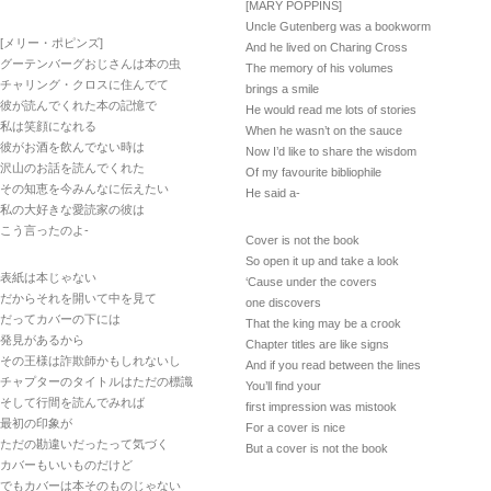
[MARY POPPINS]
Uncle Gutenberg was a bookworm
[メリー・ポピンズ]
And he lived on Charing Cross
グーテンバーグおじさんは本の虫
The memory of his volumes
チャリング・クロスに住んでて
brings a smile
彼が読んでくれた本の記憶で
He would read me lots of stories
私は笑顔になれる
When he wasn’t on the sauce
彼がお酒を飲んでない時は
Now I’d like to share the wisdom
沢山のお話を読んでくれた
Of my favourite bibliophile
その知恵を今みんなに伝えたい
He said a-
私の大好きな愛読家の彼は
こう言ったのよ-
Cover is not the book
So open it up and take a look
表紙は本じゃない
‘Cause under the covers
だからそれを開いて中を見て
one discovers
だってカバーの下には
That the king may be a crook
発見があるから
Chapter titles are like signs
その王様は詐欺師かもしれないし
And if you read between the lines
チャプターのタイトルはただの標識
You’ll find your
そして行間を読んでみれば
first impression was mistook
最初の印象が
For a cover is nice
ただの勘違いだったって気づく
But a cover is not the book
カバーもいいものだけど
でもカバーは本そのものじゃない