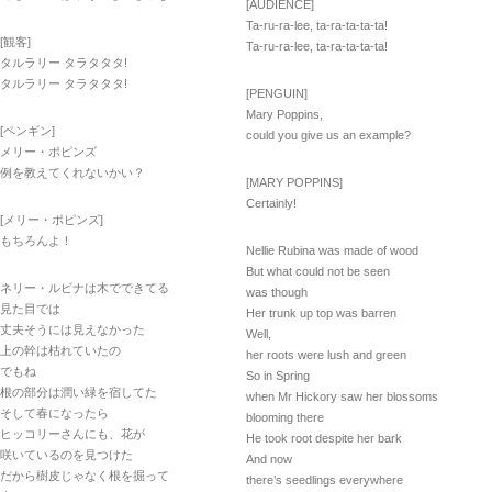
[AUDIENCE]
Ta-ru-ra-lee, ta-ra-ta-ta-ta!
[観客]
Ta-ru-ra-lee, ta-ra-ta-ta-ta!
タルラリー タラタタタ!
タルラリー タラタタタ!
[PENGUIN]
Mary Poppins,
[ペンギン]
could you give us an example?
メリー・ポピンズ
例を教えてくれないかい？
[MARY POPPINS]
Certainly!
[メリー・ポピンズ]
もちろんよ！
Nellie Rubina was made of wood
But what could not be seen
ネリー・ルビナは木でできてる
was though
見た目では
Her trunk up top was barren
丈夫そうには見えなかった
Well,
上の幹は枯れていたの
her roots were lush and green
でもね
So in Spring
根の部分は潤い緑を宿してた
when Mr Hickory saw her blossoms
そして春になったら
blooming there
ヒッコリーさんにも、花が
He took root despite her bark
咲いているのを見つけた
And now
だから樹皮じゃなく根を掘って
there’s seedlings everywhere