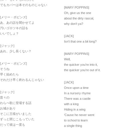
でもカバーは本そのものじゃない
[MARY POPPINS]
Oh, give us the one
[メリー・ポピンズ]
about the dirty rascal,
あ、あの話を聞かせてよ
why don’t ya?
汚いゴロツキの話を
いいでしょ？
[JACK]
Isn’t that one a bit long?
[ジャック]
あれ、少し長くない？
[MARY POPPINS]
Well,
[メリー・ポピンズ]
the quicker you’re into it,
そうね
the quicker you’re out of it.
早く始めたら
それだけ早く終わるんじゃない
[JACK]
Once upon a time
[ジャック]
In a nursery rhyme
昔々の
There was a castle
わらべ歌に登場する話
with a king
お城があり
Hiding in a wing
そこに王様がいました
‘Cause he never went
ずっと閉じこもっていた
to school to learn
だって彼は一度も
a single thing