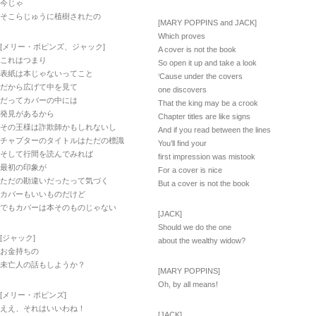
今じゃ
そこらじゅうに植樹されたの
[MARY POPPINS and JACK]
Which proves
[メリー・ポピンズ、ジャック]
A cover is not the book
これはつまり
So open it up and take a look
表紙は本じゃないってこと
‘Cause under the covers
だから広げて中を見て
one discovers
だってカバーの中には
That the king may be a crook
発見があるから
Chapter titles are like signs
その王様は詐欺師かもしれないし
And if you read between the lines
チャプターのタイトルはただの標識
You’ll find your
そして行間を読んでみれば
first impression was mistook
最初の印象が
For a cover is nice
ただの勘違いだったって気づく
But a cover is not the book
カバーもいいものだけど
でもカバーは本そのものじゃない
[JACK]
Should we do the one
[ジャック]
about the wealthy widow?
お金持ちの
未亡人の話もしようか？
[MARY POPPINS]
Oh, by all means!
[メリー・ポピンズ]
ええ、それはいいわね！
[JACK]