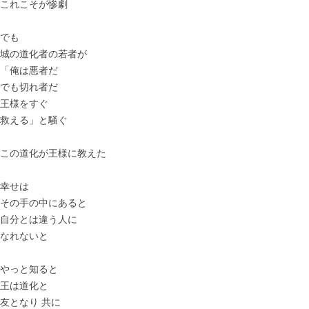
これこそが惨劇
でも
城の道化者の若者が
「俺は悪者だ
でも切れ者だ
王様をすぐ
救える」と騒ぐ
この道化が王様に教えた
幸せは
その手の中にあると
自分とは違う人に
なれないと
やっと知ると
王は道化と
友となり 共に