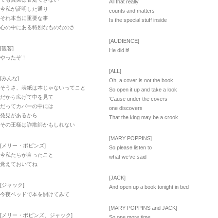
All that really
今私が証明した通り
counts and matters
それ本当に重要な事
Is the special stuff inside
心の中にある特別なものなのさ
[AUDIENCE]
[観客]
He did it!
やったぞ！
[ALL]
[みんな]
Oh, a cover is not the book
そうさ、表紙は本じゃないってこと
So open it up and take a look
だから広げて中を見て
‘Cause under the covers
だってカバーの中には
one discovers
発見があるから
That the king may be a crook
その王様は詐欺師かもしれない
[MARY POPPINS]
[メリー・ポピンズ]
So please listen to
今私たちが言ったこと
what we’ve said
覚えておいてね
[JACK]
[ジャック]
And open up a book tonight in bed
今夜ベッドで本を開けてみて
[MARY POPPINS and JACK]
[メリー・ポピンズ、ジャック]
So one more time