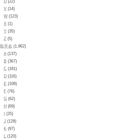
U
(22)
V
(14)
W
(123)
X
(1)
Y
(35)
Z
(5)
歌手名
(1,962)
A
(137)
B
(367)
C
(181)
D
(116)
E
(108)
F
(76)
G
(62)
H
(69)
I
(25)
J
(128)
K
(97)
L
(120)