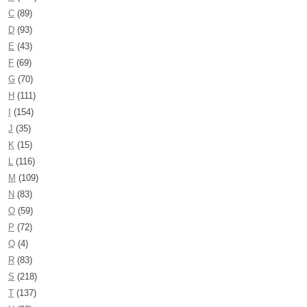
C
(89)
D
(93)
E
(43)
F
(69)
G
(70)
H
(111)
I
(154)
J
(35)
K
(15)
L
(116)
M
(109)
N
(83)
O
(59)
P
(72)
Q
(4)
R
(83)
S
(218)
T
(137)