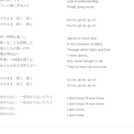
a bit of understanding
ついに家に戻るんだ
Finally going home
そのまま、続く、続く
Go on, go on, go on
そのまま、続く、続く
Go on, go on, go on
長い時間を過ごし
Spend so much time
様々なことを経験した
In the company of elders
老人たちの集いの中
Through all the highs and lows
俺は尋ねない
I never asked,
年老いて知識を得ても
they never thought to tell
みんなも伝える気もない
They’ve been old and know
そのまま、続く、続く
Go on, go on, go on
そのまま、続く、続く
Go on, go on, go on
分からない、一生分からないだろう
I don’t know I’ll ever know
分からない、一生分からないだろう
I don’t know I’ll ever know
分からない
I don’t know
分からない
I don’t know