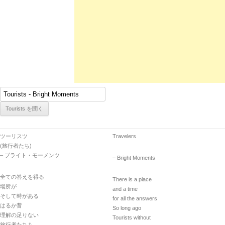
ツーリスツ
Travelers
(旅行者たち)
– ブライト・モーメンツ
– Bright Moments
全ての答えを得る
There is a place
場所が
and a time
そして時がある
for all the answers
はるか昔
So long ago
理解の足りない
Tourists without
旅行者たちも