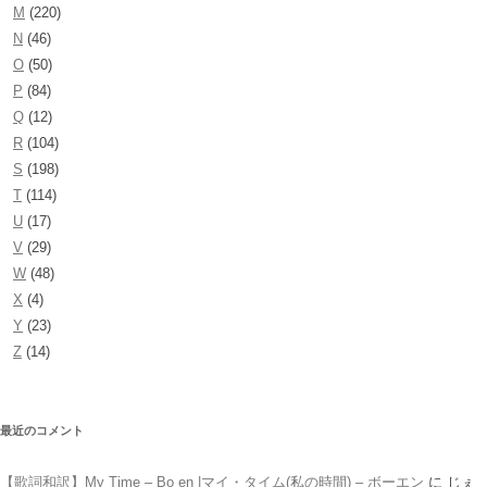
M
(220)
N
(46)
O
(50)
P
(84)
Q
(12)
R
(104)
S
(198)
T
(114)
U
(17)
V
(29)
W
(48)
X
(4)
Y
(23)
Z
(14)
最近のコメント
【歌詞和訳】My Time – Bo en |マイ・タイム(私の時間) – ボーエン
に
じぇ