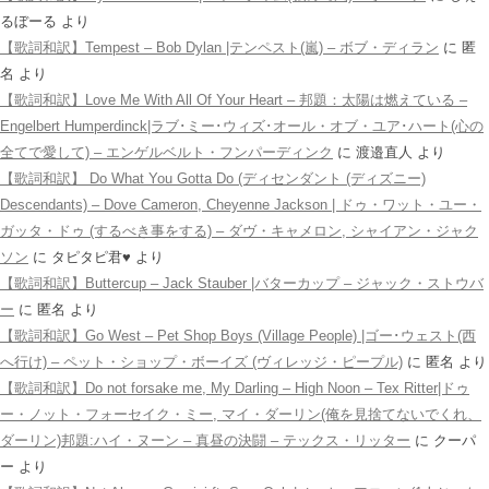
るぼーる
より
【歌詞和訳】Tempest – Bob Dylan |テンペスト(嵐) – ボブ・ディラン
に
匿
名
より
【歌詞和訳】Love Me With All Of Your Heart – 邦題：太陽は燃えている –
Engelbert Humperdinck|ラブ･ミー･ウィズ･オール・オブ・ユア･ハート(心の
全てで愛して) – エンゲルベルト・フンパーディンク
に
渡邉直人
より
【歌詞和訳】 Do What You Gotta Do (ディセンダント (ディズニー)
Descendants) – Dove Cameron, Cheyenne Jackson | ドゥ・ワット・ユー・
ガッタ・ドゥ (するべき事をする) – ダヴ・キャメロン, シャイアン・ジャク
ソン
に
タピタピ君♥️
より
【歌詞和訳】Buttercup – Jack Stauber |バターカップ – ジャック・ストウバ
ー
に
匿名
より
【歌詞和訳】Go West – Pet Shop Boys (Village People) |ゴー･ウェスト(西
へ行け) – ペット・ショップ・ボーイズ (ヴィレッジ・ピープル)
に
匿名
より
【歌詞和訳】Do not forsake me, My Darling – High Noon – Tex Ritter|ドゥ
ー・ノット・フォーセイク・ミー, マイ・ダーリン(俺を見捨てないでくれ、
ダーリン)邦題:ハイ・ヌーン – 真昼の決闘 – テックス・リッター
に
クーパ
ー
より