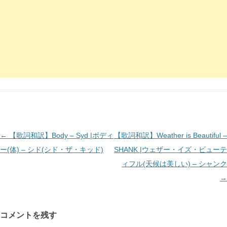
投
←
【歌詞和訳】Body – Syd |ボディ
【歌詞和訳】Weather is Beautiful –
稿
ー(体) – シド(シド・ザ・キッド)
SHANK |ウェザー・イズ・ビューテ
ナ
ィフル(天候は美しい) – シャンク
ビ
→
ゲ
ー
コメントを残す
シ