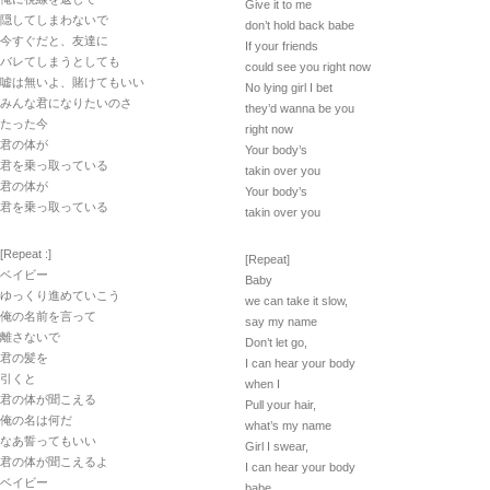
Give it to me
隠してしまわないで
don’t hold back babe
今すぐだと、友達に
If your friends
バレてしまうとしても
could see you right now
嘘は無いよ、賭けてもいい
No lying girl I bet
みんな君になりたいのさ
they’d wanna be you
たった今
right now
君の体が
Your body’s
君を乗っ取っている
takin over you
君の体が
Your body’s
君を乗っ取っている
takin over you
[Repeat :]
[Repeat]
ベイビー
Baby
ゆっくり進めていこう
we can take it slow,
俺の名前を言って
say my name
離さないで
Don’t let go,
君の髪を
I can hear your body
引くと
when I
君の体が聞こえる
Pull your hair,
俺の名は何だ
what’s my name
なあ誓ってもいい
Girl I swear,
君の体が聞こえるよ
I can hear your body
ベイビー
babe