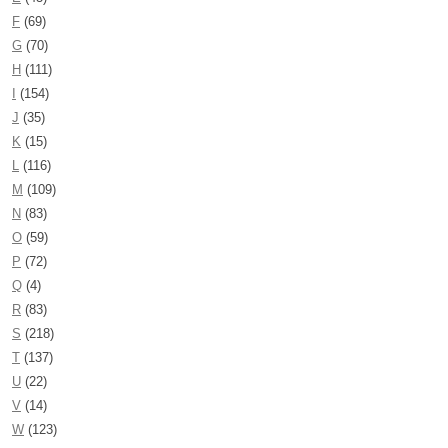
F
(69)
G
(70)
H
(111)
I
(154)
J
(35)
K
(15)
L
(116)
M
(109)
N
(83)
O
(59)
P
(72)
Q
(4)
R
(83)
S
(218)
T
(137)
U
(22)
V
(14)
W
(123)