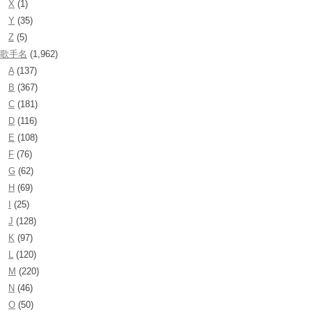
X
(1)
Y
(35)
Z
(5)
歌手名
(1,962)
A
(137)
B
(367)
C
(181)
D
(116)
E
(108)
F
(76)
G
(62)
H
(69)
I
(25)
J
(128)
K
(97)
L
(120)
M
(220)
N
(46)
O
(50)