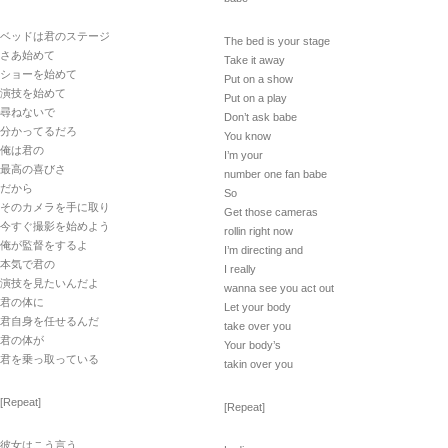
ベッドは君のステージ
The bed is your stage
さあ始めて
Take it away
ショーを始めて
Put on a show
演技を始めて
Put on a play
尋ねないで
Don’t ask babe
分かってるだろ
You know
俺は君の
I’m your
最高の喜びさ
number one fan babe
だから
So
そのカメラを手に取り
Get those cameras
今すぐ撮影を始めよう
rollin right now
俺が監督をするよ
I’m directing and
本気で君の
I really
演技を見たいんだよ
wanna see you act out
君の体に
Let your body
君自身を任せるんだ
take over you
君の体が
Your body’s
君を乗っ取っている
takin over you
[Repeat]
[Repeat]
彼女はこう言う