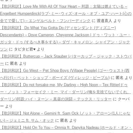
【歌詞和訳】Love Me With All Of Your Heart – 邦題：太陽は燃えている –
Engelbert Humperdinck|ラブ･ミー･ウィズ･オール・オブ・ユア･ハート(心の
全てで愛して) – エンゲルベルト・フンパーディンク
に
渡邉直人
より
【歌詞和訳】 Do What You Gotta Do (ディセンダント (ディズニー)
Descendants) – Dove Cameron, Cheyenne Jackson | ドゥ・ワット・ユー・
ガッタ・ドゥ (するべき事をする) – ダヴ・キャメロン, シャイアン・ジャク
ソン
に
タピタピ君♥️
より
【歌詞和訳】Buttercup – Jack Stauber |バターカップ – ジャック・ストウバ
ー
に
匿名
より
【歌詞和訳】Go West – Pet Shop Boys (Village People) |ゴー･ウェスト(西
へ行け) – ペット・ショップ・ボーイズ (ヴィレッジ・ピープル)
に
匿名
より
【歌詞和訳】Do not forsake me, My Darling – High Noon – Tex Ritter|ドゥ
ー・ノット・フォーセイク・ミー, マイ・ダーリン(俺を見捨てないでくれ、
ダーリン)邦題:ハイ・ヌーン – 真昼の決闘 – テックス・リッター
に
クーパ
ー
より
【歌詞和訳】Not Alone – Gemini ft. Sam Ock |ノット・アローン(1人じゃな
い) – ジェミニ ft. サム・オック
に
匿名
より
【歌詞和訳】Hold On To You – Omnia ft. Danyka Nadeau |ホールド・オン・