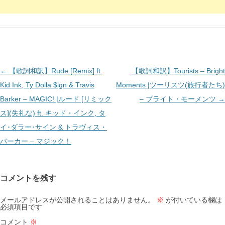
投
←
【歌詞和訳】Rude [Remix] ft.
【歌詞和訳】Tourists – Bright
稿
Kid Ink, Ty Dolla $ign & Travis
Moments |ツーリスツ(旅行者たち)
ナ
Barker – MAGIC! |ルード [リミック
– ブライト・モーメンツ
→
ビ
ス](失礼な) ft. キッド・インク, タ
ゲ
イ･ダラー･サイン & トラヴィス・
ー
バーカー – マジック！
シ
ョ
コメントを残す
ン
メールアドレスが公開されることはありません。
※
が付いている欄は
必須項目です
コメント
※