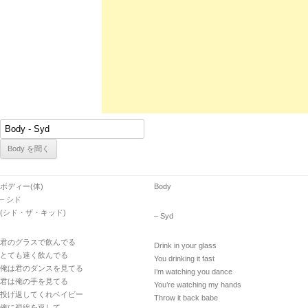
ボディー(体)
Body
– シド
(シド・ザ・キッド)
– Syd
君のグラスで飲んでる
Drink in your glass
とても速く飲んでる
You drinking it fast
俺は君のダンスを見てる
I’m watching you dance
君は俺の手を見てる
You’re watching my hands
投げ返してくれベイビー
Throw it back babe
俺に視線を返して