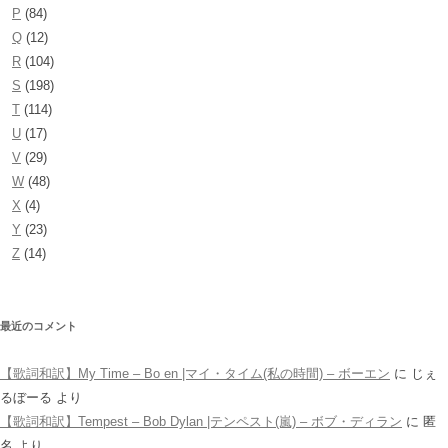
P
(84)
Q
(12)
R
(104)
S
(198)
T
(114)
U
(17)
V
(29)
W
(48)
X
(4)
Y
(23)
Z
(14)
最近のコメント
【歌詞和訳】My Time – Bo en |マイ・タイム(私の時間) – ボーエン
に
じぇ
るぼーる
より
【歌詞和訳】Tempest – Bob Dylan |テンペスト(嵐) – ボブ・ディラン
に
匿
名
より