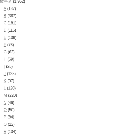
歌手名
(1,962)
A
(137)
B
(367)
C
(181)
D
(116)
E
(108)
F
(76)
G
(62)
H
(69)
I
(25)
J
(128)
K
(97)
L
(120)
M
(220)
N
(46)
O
(50)
P
(84)
Q
(12)
R
(104)