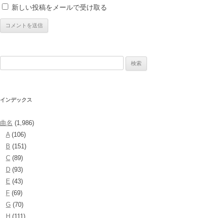
新しい投稿をメールで受け取る
検
索:
インデックス
曲名
(1,986)
A
(106)
B
(151)
C
(89)
D
(93)
E
(43)
F
(69)
G
(70)
H
(111)