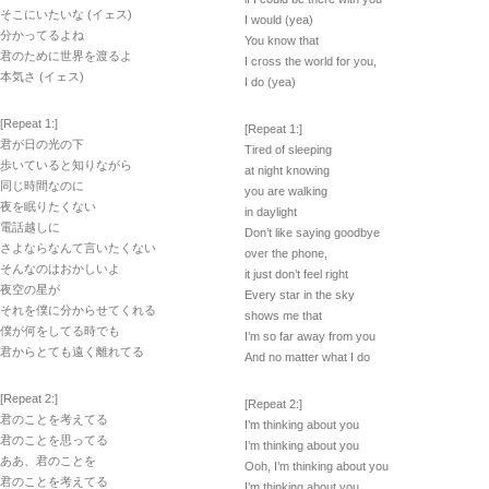
そこにいたいな (イェス)
I would (yea)
分かってるよね
You know that
君のために世界を渡るよ
I cross the world for you,
本気さ (イェス)
I do (yea)
[Repeat 1:]
[Repeat 1:]
君が日の光の下
Tired of sleeping
歩いていると知りながら
at night knowing
同じ時間なのに
you are walking
夜を眠りたくない
in daylight
電話越しに
Don’t like saying goodbye
さよならなんて言いたくない
over the phone,
そんなのはおかしいよ
it just don’t feel right
夜空の星が
Every star in the sky
それを僕に分からせてくれる
shows me that
僕が何をしてる時でも
I’m so far away from you
君からとても遠く離れてる
And no matter what I do
[Repeat 2:]
[Repeat 2:]
君のことを考えてる
I’m thinking about you
君のことを思ってる
I’m thinking about you
ああ、君のことを
Ooh, I’m thinking about you
君のことを考えてる
I’m thinking about you