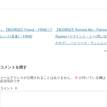
投
←
【歌詞和訳】Friend – FRND |フ
【歌詞和訳】Remind Me – Patrice
稿
レンド(友達) – FRND
Rushen |リマインド・ミー(思い出
ナ
させて) – パトリース・ラッシェン
ビ
→
ゲ
ー
コメントを残す
シ
ョ
メールアドレスが公開されることはありません。
※
が付いている欄は
必須項目です
ン
コメント
※