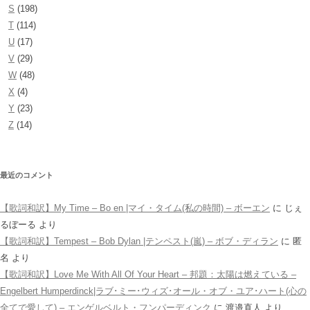
S
(198)
T
(114)
U
(17)
V
(29)
W
(48)
X
(4)
Y
(23)
Z
(14)
最近のコメント
【歌詞和訳】My Time – Bo en |マイ・タイム(私の時間) – ボーエン
に
じぇ
るぼーる
より
【歌詞和訳】Tempest – Bob Dylan |テンペスト(嵐) – ボブ・ディラン
に
匿
名
より
【歌詞和訳】Love Me With All Of Your Heart – 邦題：太陽は燃えている –
Engelbert Humperdinck|ラブ･ミー･ウィズ･オール・オブ・ユア･ハート(心の
全てで愛して) – エンゲルベルト・フンパーディンク
に
渡邉直人
より