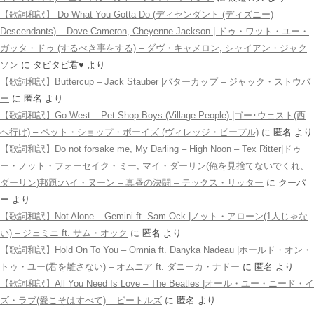
【歌詞和訳】 Do What You Gotta Do (ディセンダント (ディズニー)
Descendants) – Dove Cameron, Cheyenne Jackson | ドゥ・ワット・ユー・
ガッタ・ドゥ (するべき事をする) – ダヴ・キャメロン, シャイアン・ジャク
ソン
に
タピタピ君♥️
より
【歌詞和訳】Buttercup – Jack Stauber |バターカップ – ジャック・ストウバ
ー
に
匿名
より
【歌詞和訳】Go West – Pet Shop Boys (Village People) |ゴー･ウェスト(西
へ行け) – ペット・ショップ・ボーイズ (ヴィレッジ・ピープル)
に
匿名
より
【歌詞和訳】Do not forsake me, My Darling – High Noon – Tex Ritter|ドゥ
ー・ノット・フォーセイク・ミー, マイ・ダーリン(俺を見捨てないでくれ、
ダーリン)邦題:ハイ・ヌーン – 真昼の決闘 – テックス・リッター
に
クーパ
ー
より
【歌詞和訳】Not Alone – Gemini ft. Sam Ock |ノット・アローン(1人じゃな
い) – ジェミニ ft. サム・オック
に
匿名
より
【歌詞和訳】Hold On To You – Omnia ft. Danyka Nadeau |ホールド・オン・
トゥ・ユー(君を離さない) – オムニア ft. ダニーカ・ナドー
に
匿名
より
【歌詞和訳】All You Need Is Love – The Beatles |オール・ユー・ニード・イ
ズ・ラブ(愛こそはすべて) – ビートルズ
に
匿名
より