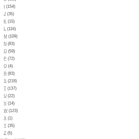
I
(154)
J
(35)
K
(15)
L
(116)
M
(109)
N
(83)
O
(59)
P
(72)
Q
(4)
R
(83)
S
(218)
T
(137)
U
(22)
V
(14)
W
(123)
X
(1)
Y
(35)
Z
(5)