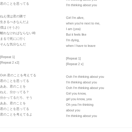
君のことを思ってる
I’m thinking about you
ねえ僕は君の隣で
Girl I’m alive,
生きるべきなんだよ
when you’re next to me,
僕は (そうさ)
I am (yea)
離れなければならない時
But it feels like
まるで死にに行く
I’m dying,
そんな気分なんだ
when I have to leave
[Repeat 1]
[Repeat 1]
[Repeat 2 x2]
[Repeat 2 x]
Ooh 君のことを考えてる
Ooh I’m thinking about you
君のことを思ってる
I’m thinking about you
ああ、君のことを
Ooh I’m thinking about you
ねえ、分かってる？
Girl you know,
分かってるだろ、そう
girl you know, yea
ああ、君のことを
Oh yea I’m thinking
君のことを思ってる
about you
君のことを考えてるよ
I’m thinking about you