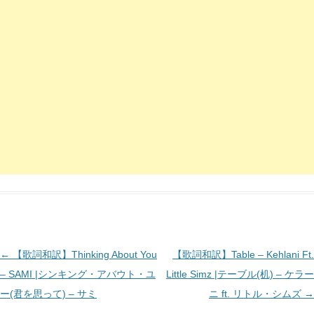
投
←
【歌詞和訳】Thinking About You
【歌詞和訳】Table – Kehlani Ft.
稿
– SAMI |シンキング・アバウト・ユ
Little Simz |テーブル(机) – ケラー
ナ
ー(君を思って) – サミ
ニ ft. リトル・シムズ
→
ビ