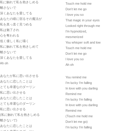
私に触れて私を抱きしめる
Touch me hold me
離さないで
Don’t let me go
深くあなたを愛してる
I love you so
あなたの瞳に宿るその魔法が
That magic in your eyes
私を真っ直ぐ見つめる
Looked right through me
私は魅了され
I’m hypnotized,
心を奪われる
mesmerized
低く優しく私に囁く
You whisper soft and low
私に触れて私を抱きしめて
Touch me hold me
離さないで
Don’t let me go
深くあなたを愛してる
I love you so
Ah oh
Ah oh
あなたが私に思い出させる
You remind me
あなたに恋したことは
I’m lucky I’m falling
とても幸運なのダーリン
In love with you darling
私に思い出させる
Remind me
あなたに恋したことは
I’m lucky I’m falling
とても幸運なのダーリン
In love with you darling
私に思い出させる
Remind me
(私に触れて私を抱きしめる
(Touch me hold me
離さないで)
Don’t let me go)
あなたに恋したことは
I’m lucky I’m falling