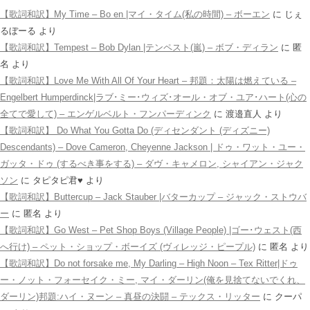
【歌詞和訳】My Time – Bo en |マイ・タイム(私の時間) – ボーエン
に
じぇ
るぼーる
より
【歌詞和訳】Tempest – Bob Dylan |テンペスト(嵐) – ボブ・ディラン
に
匿
名
より
【歌詞和訳】Love Me With All Of Your Heart – 邦題：太陽は燃えている –
Engelbert Humperdinck|ラブ･ミー･ウィズ･オール・オブ・ユア･ハート(心の
全てで愛して) – エンゲルベルト・フンパーディンク
に
渡邉直人
より
【歌詞和訳】 Do What You Gotta Do (ディセンダント (ディズニー)
Descendants) – Dove Cameron, Cheyenne Jackson | ドゥ・ワット・ユー・
ガッタ・ドゥ (するべき事をする) – ダヴ・キャメロン, シャイアン・ジャク
ソン
に
タピタピ君♥️
より
【歌詞和訳】Buttercup – Jack Stauber |バターカップ – ジャック・ストウバ
ー
に
匿名
より
【歌詞和訳】Go West – Pet Shop Boys (Village People) |ゴー･ウェスト(西
へ行け) – ペット・ショップ・ボーイズ (ヴィレッジ・ピープル)
に
匿名
より
【歌詞和訳】Do not forsake me, My Darling – High Noon – Tex Ritter|ドゥ
ー・ノット・フォーセイク・ミー, マイ・ダーリン(俺を見捨てないでくれ、
ダーリン)邦題:ハイ・ヌーン – 真昼の決闘 – テックス・リッター
に
クーパ