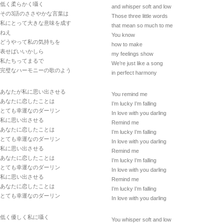
低く柔らかく囁く
and whisper soft and low
その3語のささやかな言葉は
Those three little words
私にとって大きな意味を成す
that mean so much to me
ねえ
You know
どうやって私の気持ちを
how to make
表せばいいかしら
my feelings show
私たちってまるで
We’re just like a song
完璧なハーモニーの歌のよう
in perfect harmony
あなたが私に思い出させる
You remind me
あなたに恋したことは
I’m lucky I’m falling
とても幸運なのダーリン
In love with you darling
私に思い出させる
Remind me
あなたに恋したことは
I’m lucky I’m falling
とても幸運なのダーリン
In love with you darling
私に思い出させる
Remind me
あなたに恋したことは
I’m lucky I’m falling
とても幸運なのダーリン
In love with you darling
私に思い出させる
Remind me
あなたに恋したことは
I’m lucky I’m falling
とても幸運なのダーリン
In love with you darling
低く優しく私に囁く
You whisper soft and low