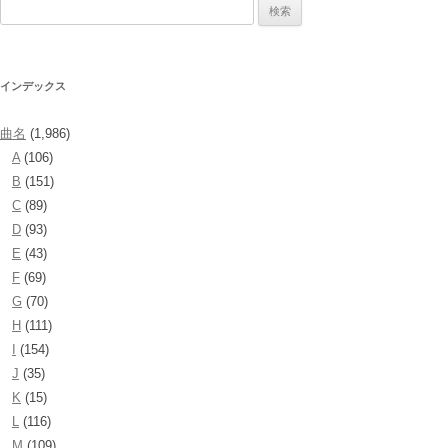
検
索:
インデックス
曲名
(1,986)
A
(106)
B
(151)
C
(89)
D
(93)
E
(43)
F
(69)
G
(70)
H
(111)
I
(154)
J
(35)
K
(15)
L
(116)
M
(109)