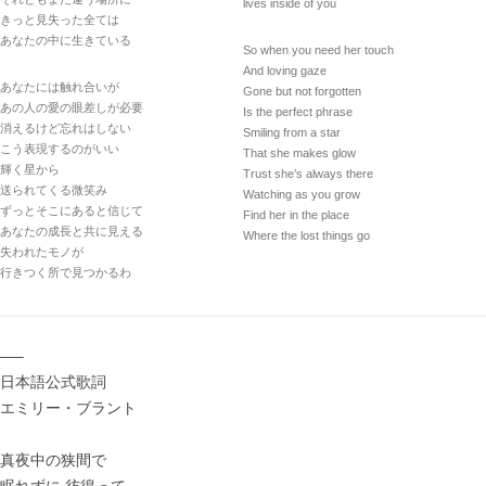
lives inside of you
きっと見失った全ては
あなたの中に生きている
So when you need her touch
And loving gaze
あなたには触れ合いが
Gone but not forgotten
あの人の愛の眼差しが必要
Is the perfect phrase
消えるけど忘れはしない
Smiling from a star
こう表現するのがいい
That she makes glow
輝く星から
Trust she’s always there
送られてくる微笑み
Watching as you grow
ずっとそこにあると信じて
Find her in the place
あなたの成長と共に見える
Where the lost things go
失われたモノが
行きつく所で見つかるわ
—–
日本語公式歌詞
エミリー・ブラント
真夜中の狭間で