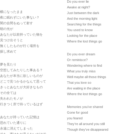
Do you ever lie
Awake at night?
横になったまま
Just between the dark
夜に眠れずにいた事ない？
And the morning light
闇の合間をぬって射す
Searching for the things
朝の光が
You used to know
あなたが以前持っていた物を
Looking for the place
見つけ出そうと
Where the lost things go
無くしたものが行く場所を
探し求めて
Do you ever dream
Or reminisce?
夢を見たり
Wondering where to find
空想してみたりした事ある？
What you truly miss
あなたが本当に欲しいものが
Well maybe all those things
どこで見つかるかなんて思って
That you love so
きっとあなたが大好きなもの
Are waiting in the place
その全ては
Where the lost things go
失われたモノが
行きつく所で待っているはず
Memories you’ve shared
Gone for good
あなたが持っていた記憶は
you feared
恐れていた通りに
They’re all around you still
永遠に消えてしまった
Though they’ve disappeared