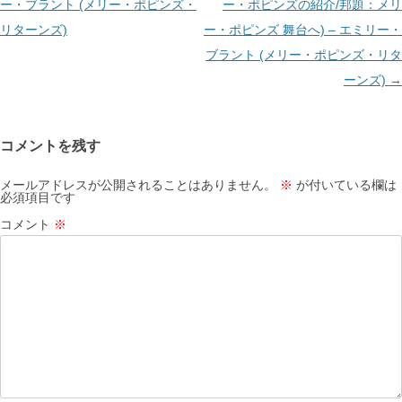
ゲ
ー・ブラント (メリー・ポピンズ・
ー・ポピンズの紹介/邦題：メリ
ー
リターンズ)
ー・ポピンズ 舞台へ) – エミリー・
シ
ブラント (メリー・ポピンズ・リタ
ョ
ーンズ)
→
ン
コメントを残す
メールアドレスが公開されることはありません。
※
が付いている欄は
必須項目です
コメント
※