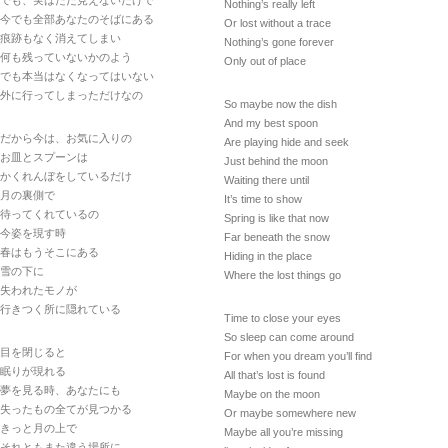
でも、実はただ見えないだけで
Nothing’s really left
今でも全部あなたのそばにある
Or lost without a trace
痕跡もなく消えてしまい
Nothing’s gone forever
何も残っていないかのよう
Only out of place
でも本当はなくなってはいない
外に行ってしまっただけなの
So maybe now the dish
And my best spoon
だから今は、お気に入りの
Are playing hide and seek
お皿とスプーンは
Just behind the moon
かくれんぼをしているだけ
Waiting there until
月の裏側で
It’s time to show
待ってくれているの
Spring is like that now
今姿を現す時
Far beneath the snow
春はもうそこにある
Hiding in the place
雪の下に
Where the lost things go
失われたモノが
行きつく所に隠れている
Time to close your eyes
So sleep can come around
目を閉じると
For when you dream you’ll find
眠りが現れる
All that’s lost is found
夢を見る時、あなたにも
Maybe on the moon
失ったもの全てが見つかる
Or maybe somewhere new
きっと月の上で
Maybe all you’re missing
それともまた違う場所に