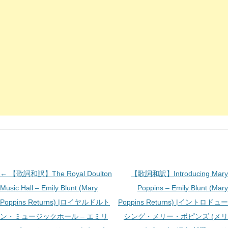
投
←
【歌詞和訳】The Royal Doulton
【歌詞和訳】Introducing Mary
稿
Music Hall – Emily Blunt (Mary
Poppins – Emily Blunt (Mary
ナ
Poppins Returns) |ロイヤルドルト
Poppins Returns) |イントロドュー
ビ
ン・ミュージックホール – エミリ
シング・メリー・ポピンズ (メリ