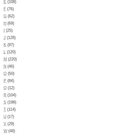
E
(108)
F
(76)
G
(62)
H
(69)
I
(25)
J
(128)
K
(97)
L
(120)
M
(220)
N
(46)
O
(50)
P
(84)
Q
(12)
R
(104)
S
(198)
T
(114)
U
(17)
V
(29)
W
(48)