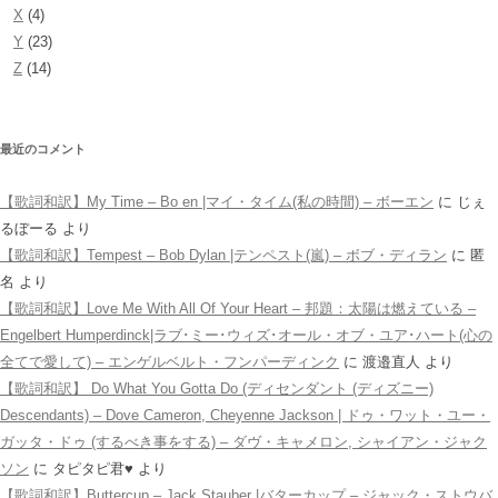
X
(4)
Y
(23)
Z
(14)
最近のコメント
【歌詞和訳】My Time – Bo en |マイ・タイム(私の時間) – ボーエン
に
じぇ
るぼーる
より
【歌詞和訳】Tempest – Bob Dylan |テンペスト(嵐) – ボブ・ディラン
に
匿
名
より
【歌詞和訳】Love Me With All Of Your Heart – 邦題：太陽は燃えている –
Engelbert Humperdinck|ラブ･ミー･ウィズ･オール・オブ・ユア･ハート(心の
全てで愛して) – エンゲルベルト・フンパーディンク
に
渡邉直人
より
【歌詞和訳】 Do What You Gotta Do (ディセンダント (ディズニー)
Descendants) – Dove Cameron, Cheyenne Jackson | ドゥ・ワット・ユー・
ガッタ・ドゥ (するべき事をする) – ダヴ・キャメロン, シャイアン・ジャク
ソン
に
タピタピ君♥️
より
【歌詞和訳】Buttercup – Jack Stauber |バターカップ – ジャック・ストウバ