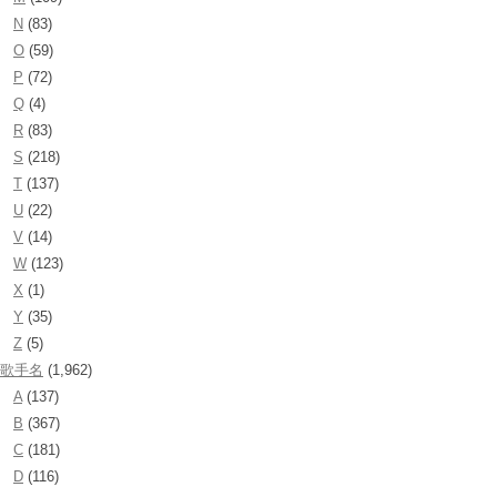
N
(83)
O
(59)
P
(72)
Q
(4)
R
(83)
S
(218)
T
(137)
U
(22)
V
(14)
W
(123)
X
(1)
Y
(35)
Z
(5)
歌手名
(1,962)
A
(137)
B
(367)
C
(181)
D
(116)