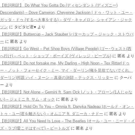
【歌詞和訳】 Do What You Gotta Do (ディセンダント (ディズニー)
Descendants) – Dove Cameron, Cheyenne Jackson | ドゥ・ワット・ユー・
ガッタ・ドゥ (するべき事をする) – ダヴ・キャメロン, シャイアン・ジャク
ソン
に
タピタピ君♥️
より
【歌詞和訳】Buttercup – Jack Stauber |バターカップ – ジャック・ストウバ
ー
に
匿名
より
【歌詞和訳】Go West – Pet Shop Boys (Village People) |ゴー･ウェスト(西
へ行け) – ペット・ショップ・ボーイズ (ヴィレッジ・ピープル)
に
匿名
より
【歌詞和訳】Do not forsake me, My Darling – High Noon – Tex Ritter|ドゥ
ー・ノット・フォーセイク・ミー, マイ・ダーリン(俺を見捨てないでくれ、
ダーリン)邦題:ハイ・ヌーン – 真昼の決闘 – テックス・リッター
に
クーパ
ー
より
【歌詞和訳】Not Alone – Gemini ft. Sam Ock |ノット・アローン(1人じゃな
い) – ジェミニ ft. サム・オック
に
匿名
より
【歌詞和訳】Hold On To You – Omnia ft. Danyka Nadeau |ホールド・オン・
トゥ・ユー(君を離さない) – オムニア ft. ダニーカ・ナドー
に
匿名
より
【歌詞和訳】All You Need Is Love – The Beatles |オール・ユー・ニード・イ
ズ・ラブ(愛こそはすべて) – ビートルズ
に
匿名
より