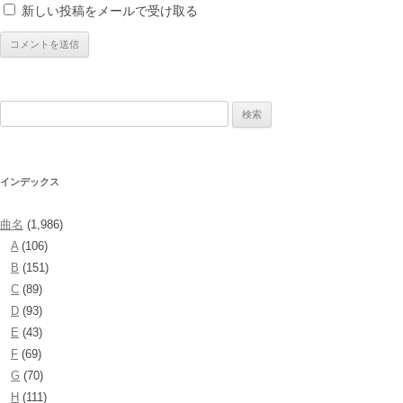
新しい投稿をメールで受け取る
検
索:
インデックス
曲名
(1,986)
A
(106)
B
(151)
C
(89)
D
(93)
E
(43)
F
(69)
G
(70)
H
(111)