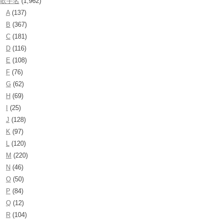
歌手名
(1,962)
A
(137)
B
(367)
C
(181)
D
(116)
E
(108)
F
(76)
G
(62)
H
(69)
I
(25)
J
(128)
K
(97)
L
(120)
M
(220)
N
(46)
O
(50)
P
(84)
Q
(12)
R
(104)