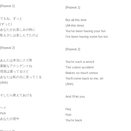
[Repeat 1]
[Repeat 1]
でもね、ずっと
But all this time
(ずっと)
(All-this-time)
あなたがお楽しみの時に
You’ve been having your fun
私も少しは楽しんでたのよ
I’ve been having some fun too
[Repeat 2]
[Repeat 2]
あんたは本当にクズ男
You’re such a wreck
素敵なアクシデントね
The cutest accident
理屈は通ってるけど
Makes so much sense
あなたは私の元に戻ってくる
You’ll come back to me, oh
(Ahh)
(Ahh)
そしたら教えてあげる
And I’ll let you
ヘイ
Hey
Huh
Huh
あなたの背中
You’re back