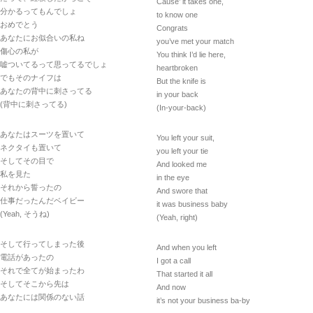
Cause’ it takes one,
分かるってもんでしょ
to know one
おめでとう
Congrats
あなたにお似合いの私ね
you’ve met your match
傷心の私が
You think I’d lie here,
嘘ついてるって思ってるでしょ
heartbroken
でもそのナイフは
But the knife is
あなたの背中に刺さってる
in your back
(背中に刺さってる)
(In-your-back)
あなたはスーツを置いて
You left your suit,
ネクタイも置いて
you left your tie
そしてその目で
And looked me
私を見た
in the eye
それから誓ったの
And swore that
仕事だったんだベイビー
it was business baby
(Yeah, そうね)
(Yeah, right)
そして行ってしまった後
And when you left
電話があったの
I got a call
それで全てが始まったわ
That started it all
そしてそこから先は
And now
あなたには関係のない話
it’s not your business ba-by