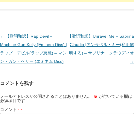
投
←
【歌詞和訳】Rap Devil –
【歌詞和訳】Unravel Me – Sabrina
稿
Machine Gun Kelly (Eminem Diss) |
Claudio |アンラベル・ミー(私を解
ナ
ラップ・デビル(ラップ悪魔) – マシ
明する) – サブリナ・クラウディオ
ビ
ン・ガン・ケリー (エミネム Diss)
→
ゲ
ー
コメントを残す
シ
ョ
メールアドレスが公開されることはありません。
※
が付いている欄は
必須項目です
ン
コメント
※