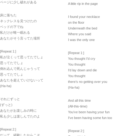
ページに少し破れがある
A little rip in the page
床に落ちた
I found your necklace
ネックレスを見つけたの
on the floor
ベッドの下でね
Underneath the bed
私だけが唯一眠れる
Where you said
あなたがそう言ってた場所
I was the only one
[Repeat 1:]
[Repeat 1:]
私が泣くって思ってたでしょ
You thought I’d cry
思ってたでしょ
You thought
倒れ込んで死んじゃうって
I’d lay down and die
思ってたでしょ
You thought
あなたを超えていけないって
there’s no getting over you
(Ha-ha)
(Ha-ha)
それにずっと
And all this time
(ずっと)
(All-this-time)
あなたがお楽しみの時に
You’ve been having your fun
私も少しは楽しんでたのよ
I’ve been having some fun too
[Repeat 2:]
[Repeat 2:]
だって、経験したからこそ