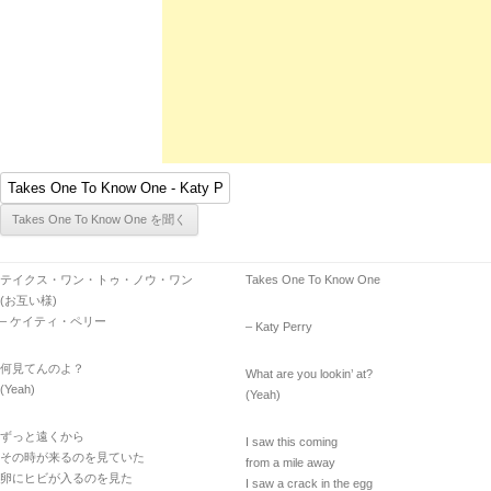
テイクス・ワン・トゥ・ノウ・ワン
Takes One To Know One
(お互い様)
– ケイティ・ペリー
– Katy Perry
何見てんのよ？
What are you lookin’ at?
(Yeah)
(Yeah)
ずっと遠くから
I saw this coming
その時が来るのを見ていた
from a mile away
卵にヒビが入るのを見た
I saw a crack in the egg