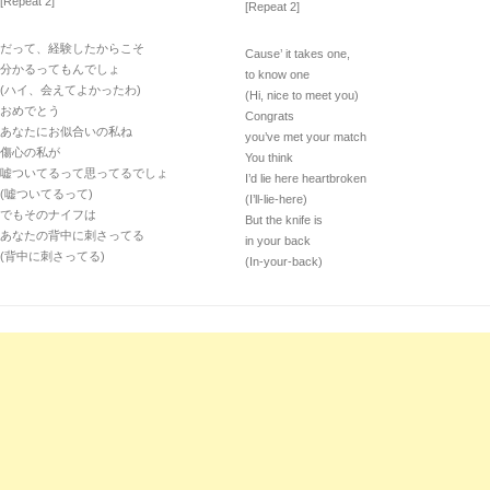
[Repeat 2]
[Repeat 2]
だって、経験したからこそ
Cause’ it takes one,
分かるってもんでしょ
to know one
(ハイ、会えてよかったわ)
(Hi, nice to meet you)
おめでとう
Congrats
あなたにお似合いの私ね
you’ve met your match
傷心の私が
You think
嘘ついてるって思ってるでしょ
I’d lie here heartbroken
(嘘ついてるって)
(I’ll-lie-here)
でもそのナイフは
But the knife is
あなたの背中に刺さってる
in your back
(背中に刺さってる)
(In-your-back)