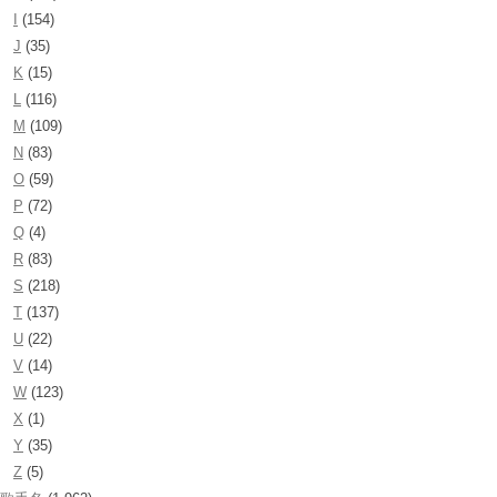
I
(154)
J
(35)
K
(15)
L
(116)
M
(109)
N
(83)
O
(59)
P
(72)
Q
(4)
R
(83)
S
(218)
T
(137)
U
(22)
V
(14)
W
(123)
X
(1)
Y
(35)
Z
(5)