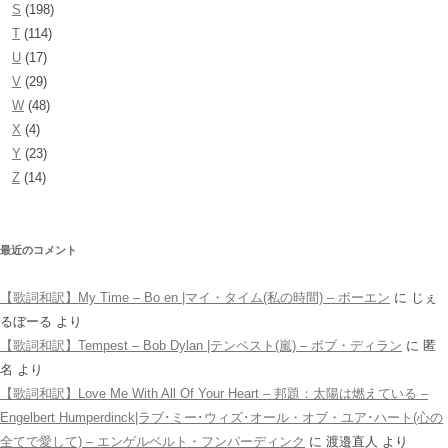
S
(198)
T
(114)
U
(17)
V
(29)
W
(48)
X
(4)
Y
(23)
Z
(14)
最近のコメント
【歌詞和訳】My Time – Bo en |マイ・タイム(私の時間) – ボーエン
に
じぇ
るぼーる
より
【歌詞和訳】Tempest – Bob Dylan |テンペスト(嵐) – ボブ・ディラン
に
匿
名
より
【歌詞和訳】Love Me With All Of Your Heart – 邦題：太陽は燃えている –
Engelbert Humperdinck|ラブ･ミー･ウィズ･オール・オブ・ユア･ハート(心の
全てで愛して) – エンゲルベルト・フンパーディンク
に
渡邉直人
より