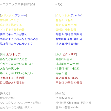
– エフエックス (에프엑스)
– ​f(x)
[
クリスタル
,
アンバー
]
[
クリスタル
,
アンバー
]
雪が降ってるか
흰 눈이 오는지
窓の外を眺めてる
창문 밖을 보는 일
ドキドキする冬の音
설레는 겨울 알람
街中にキャロルが響く
캐럴 거리에 또 퍼져와
毛布のようにみんなを包み込む
벨벳처럼 주윌 감싸 와
私は音符みたいに歩いてく
난 음표처럼 걸어봐
[
ルナ
,
ビクトリア
]
[
ルナ
,
ビクトリア
]
あなたが視界に入ると
아른거리는 너
心がキノコみたいに膨らむ
마시멜로우 같은 맘
あなたの腕の中
네 품에 안겨 사르르
ゆっくり溶けていくみたい
녹는 느낌
それはまるで冬の夢
꼭 겨울잠 속 꿈같아
目に暖かさが宿るわ
두 눈에 가득한 따뜻함
[みんな]
[みんな]
世界中が輝く
온 세상이 빛나
ついにクリスマス、ハートも弾む
기다려온 Christmas 두근거려
たった一つのお願いリスト
단 하나뿐인 wishlist