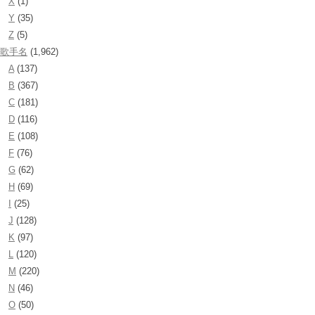
X
(1)
Y
(35)
Z
(5)
歌手名
(1,962)
A
(137)
B
(367)
C
(181)
D
(116)
E
(108)
F
(76)
G
(62)
H
(69)
I
(25)
J
(128)
K
(97)
L
(120)
M
(220)
N
(46)
O
(50)