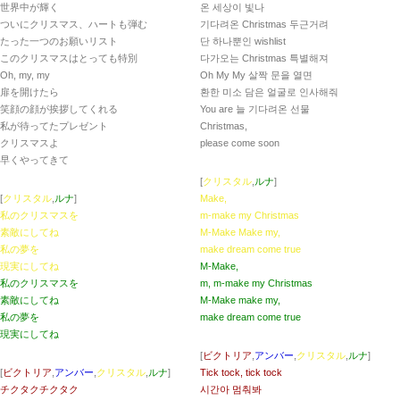
世界中が輝く
온 세상이 빛나
ついにクリスマス、ハートも弾む
기다려온 Christmas 두근거려
たった一つのお願いリスト
단 하나뿐인 wishlist
このクリスマスはとっても特別
다가오는 Christmas 특별해져
Oh, my, my
Oh My My 살짝 문을 열면
扉を開けたら
환한 미소 담은 얼굴로 인사해줘
笑顔の顔が挨拶してくれる
You are 늘 기다려온 선물
私が待ってたプレゼント
Christmas,
クリスマスよ
please come soon
早くやってきて
[
クリスタル
,
ルナ
]
[
クリスタル
,
ルナ
]
Make,
私のクリスマスを
m-make my Christmas
素敵にしてね
M-Make Make my,
私の夢を
make dream come true
現実にしてね
M-Make,
私のクリスマスを
m, m-make my Christmas
素敵にしてね
M-Make make my,
私の夢を
make dream come true
現実にしてね
[
ビクトリア
,
アンバー
,
クリスタル
,
ルナ
]
[
ビクトリア
,
アンバー
,
クリスタル
,
ルナ
]
Tick tock, tick tock
チクタクチクタク
시간아 멈춰봐