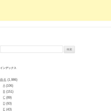
検
索:
インデックス
曲名
(1,986)
A
(106)
B
(151)
C
(89)
D
(93)
E
(43)