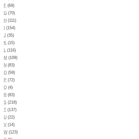
F
(69)
G
(70)
H
(111)
I
(154)
J
(35)
K
(15)
L
(116)
M
(109)
N
(83)
O
(59)
P
(72)
Q
(4)
R
(83)
S
(218)
T
(137)
U
(22)
V
(14)
W
(123)