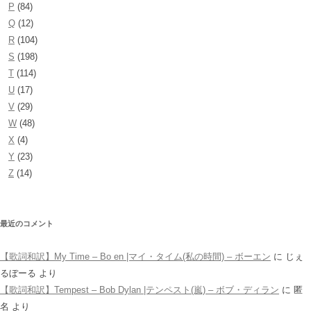
P
(84)
Q
(12)
R
(104)
S
(198)
T
(114)
U
(17)
V
(29)
W
(48)
X
(4)
Y
(23)
Z
(14)
最近のコメント
【歌詞和訳】My Time – Bo en |マイ・タイム(私の時間) – ボーエン
に
じぇ
るぼーる
より
【歌詞和訳】Tempest – Bob Dylan |テンペスト(嵐) – ボブ・ディラン
に
匿
名
より