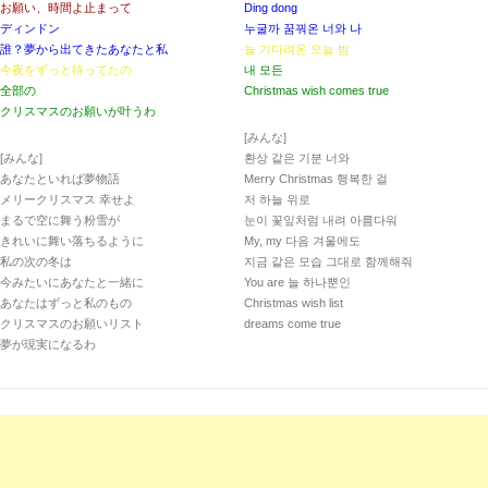
お願い、時間よ止まって
Ding dong
ディンドン
누굴까 꿈꿔온 너와 나
誰？夢から出てきたあなたと私
늘 기다려온 오늘 밤
今夜をずっと待ってたの
내 모든
全部の
Christmas wish comes true
クリスマスのお願いが叶うわ
[みんな]
[みんな]
환상 같은 기분 너와
あなたといれば夢物語
Merry Christmas 행복한 걸
メリークリスマス 幸せよ
저 하늘 위로
まるで空に舞う粉雪が
눈이 꽃잎처럼 내려 아름다워
きれいに舞い落ちるように
My, my 다음 겨울에도
私の次の冬は
지금 같은 모습 그대로 함께해줘
今みたいにあなたと一緒に
You are 늘 하나뿐인
あなたはずっと私のもの
Christmas wish list
クリスマスのお願いリスト
dreams come true
夢が現実になるわ