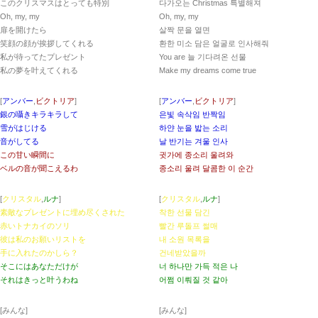
このクリスマスはとっても特別
다가오는 Christmas 특별해져
Oh, my, my
Oh, my, my
扉を開けたら
살짝 문을 열면
笑顔の顔が挨拶してくれる
환한 미소 담은 얼굴로 인사해줘
私が待ってたプレゼント
You are 늘 기다려온 선물
私の夢を叶えてくれる
Make my dreams come true
[
アンバー
,
ビクトリア
]
[
アンバー
,
ビクトリア
]
銀の囁きキラキラして
은빛 속삭임 반짝임
雪がはじける
하얀 눈을 밟는 소리
音がしてる
날 반기는 겨울 인사
この甘い瞬間に
귓가에 종소리 울려와
ベルの音が聞こえるわ
종소리 울려 달콤한 이 순간
[
クリスタル
,
ルナ
]
[
クリスタル
,
ルナ
]
素敵なプレゼントに埋め尽くされた
착한 선물 담긴
赤いトナカイのソリ
빨간 루돌프 썰매
彼は私のお願いリストを
내 소원 목록을
手に入れたのかしら？
건네받았을까
そこにはあなただけが
너 하나만 가득 적은 나
それはきっと叶うわね
어쩜 이뤄질 것 같아
[みんな]
[みんな]