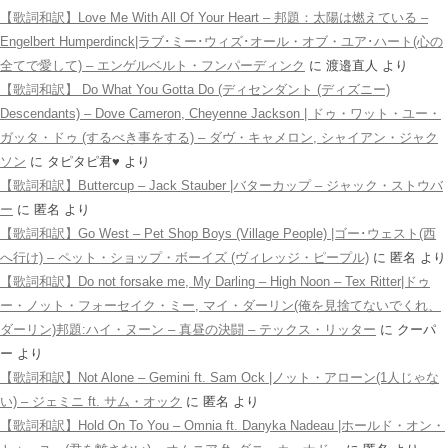
【歌詞和訳】Love Me With All Of Your Heart – 邦題：太陽は燃えている –
Engelbert Humperdinck|ラブ･ミー･ウィズ･オール・オブ・ユア･ハート(心の
全てで愛して) – エンゲルベルト・フンパーディンク
に
渡邉直人
より
【歌詞和訳】 Do What You Gotta Do (ディセンダント (ディズニー)
Descendants) – Dove Cameron, Cheyenne Jackson | ドゥ・ワット・ユー・
ガッタ・ドゥ (するべき事をする) – ダヴ・キャメロン, シャイアン・ジャク
ソン
に
タピタピ君♥️
より
【歌詞和訳】Buttercup – Jack Stauber |バターカップ – ジャック・ストウバ
ー
に
匿名
より
【歌詞和訳】Go West – Pet Shop Boys (Village People) |ゴー･ウェスト(西
へ行け) – ペット・ショップ・ボーイズ (ヴィレッジ・ピープル)
に
匿名
より
【歌詞和訳】Do not forsake me, My Darling – High Noon – Tex Ritter|ドゥ
ー・ノット・フォーセイク・ミー, マイ・ダーリン(俺を見捨てないでくれ、
ダーリン)邦題:ハイ・ヌーン – 真昼の決闘 – テックス・リッター
に
クーパ
ー
より
【歌詞和訳】Not Alone – Gemini ft. Sam Ock |ノット・アローン(1人じゃな
い) – ジェミニ ft. サム・オック
に
匿名
より
【歌詞和訳】Hold On To You – Omnia ft. Danyka Nadeau |ホールド・オン・