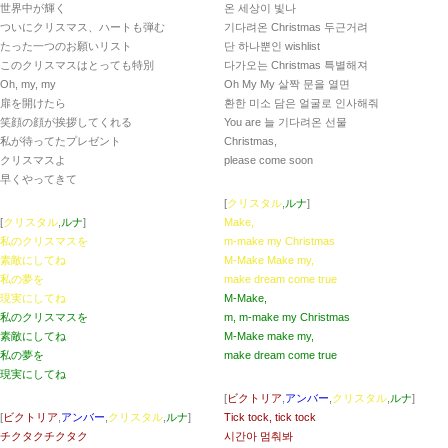
世界中が輝く
온 세상이 빛나
ついにクリスマス、ハートも弾む
기다려온 Christmas 두근거려
たった一つのお願いリスト
단 하나뿐인 wishlist
このクリスマスはとっても特別
다가오는 Christmas 특별해져
Oh, my, my
Oh My My 살짝 문을 열면
扉を開けたら
환한 미소 담은 얼굴로 인사해줘
笑顔の顔が挨拶してくれる
You are 늘 기다려온 선물
私が待ってたプレゼント
Christmas,
クリスマスよ
please come soon
早くやってきて
[
クリスタル
,
ルナ
]
[
クリスタル
,
ルナ
]
Make,
私のクリスマスを
m-make my Christmas
素敵にしてね
M-Make Make my,
私の夢を
make dream come true
現実にしてね
M-Make,
私のクリスマスを
m, m-make my Christmas
素敵にしてね
M-Make make my,
私の夢を
make dream come true
現実にしてね
[
ビクトリア
,
アンバー
,
クリスタル
,
ルナ
]
[
ビクトリア
,
アンバー
,
クリスタル
,
ルナ
]
Tick tock, tick tock
チクタクチクタク
시간아 멈춰봐