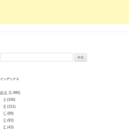
検
索:
インデックス
曲名
(1,986)
A
(106)
B
(151)
C
(89)
D
(93)
E
(43)