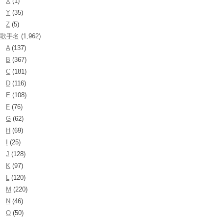
X
(1)
Y
(35)
Z
(5)
歌手名
(1,962)
A
(137)
B
(367)
C
(181)
D
(116)
E
(108)
F
(76)
G
(62)
H
(69)
I
(25)
J
(128)
K
(97)
L
(120)
M
(220)
N
(46)
O
(50)