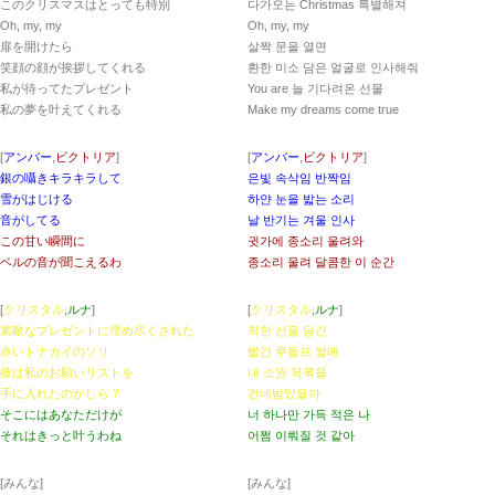
このクリスマスはとっても特別
다가오는 Christmas 특별해져
Oh, my, my
Oh, my, my
扉を開けたら
살짝 문을 열면
笑顔の顔が挨拶してくれる
환한 미소 담은 얼굴로 인사해줘
私が待ってたプレゼント
You are 늘 기다려온 선물
私の夢を叶えてくれる
Make my dreams come true
[
アンバー
,
ビクトリア
]
[
アンバー
,
ビクトリア
]
銀の囁きキラキラして
은빛 속삭임 반짝임
雪がはじける
하얀 눈을 밟는 소리
音がしてる
날 반기는 겨울 인사
この甘い瞬間に
귓가에 종소리 울려와
ベルの音が聞こえるわ
종소리 울려 달콤한 이 순간
[
クリスタル
,
ルナ
]
[
クリスタル
,
ルナ
]
素敵なプレゼントに埋め尽くされた
착한 선물 담긴
赤いトナカイのソリ
빨간 루돌프 썰매
彼は私のお願いリストを
내 소원 목록을
手に入れたのかしら？
건네받았을까
そこにはあなただけが
너 하나만 가득 적은 나
それはきっと叶うわね
어쩜 이뤄질 것 같아
[みんな]
[みんな]