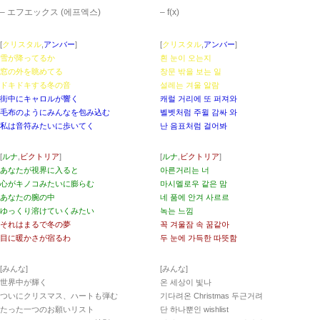
– エフエックス (에프엑스)
– ​f(x)
[
クリスタル
,
アンバー
]
[
クリスタル
,
アンバー
]
雪が降ってるか
흰 눈이 오는지
窓の外を眺めてる
창문 밖을 보는 일
ドキドキする冬の音
설레는 겨울 알람
街中にキャロルが響く
캐럴 거리에 또 퍼져와
毛布のようにみんなを包み込む
벨벳처럼 주윌 감싸 와
私は音符みたいに歩いてく
난 음표처럼 걸어봐
[
ルナ
,
ビクトリア
]
[
ルナ
,
ビクトリア
]
あなたが視界に入ると
아른거리는 너
心がキノコみたいに膨らむ
마시멜로우 같은 맘
あなたの腕の中
네 품에 안겨 사르르
ゆっくり溶けていくみたい
녹는 느낌
それはまるで冬の夢
꼭 겨울잠 속 꿈같아
目に暖かさが宿るわ
두 눈에 가득한 따뜻함
[みんな]
[みんな]
世界中が輝く
온 세상이 빛나
ついにクリスマス、ハートも弾む
기다려온 Christmas 두근거려
たった一つのお願いリスト
단 하나뿐인 wishlist