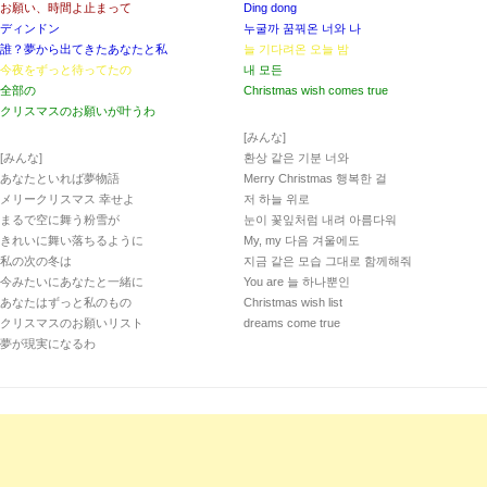
お願い、時間よ止まって
Ding dong
ディンドン
누굴까 꿈꿔온 너와 나
誰？夢から出てきたあなたと私
늘 기다려온 오늘 밤
今夜をずっと待ってたの
내 모든
全部の
Christmas wish comes true
クリスマスのお願いが叶うわ
[みんな]
[みんな]
환상 같은 기분 너와
あなたといれば夢物語
Merry Christmas 행복한 걸
メリークリスマス 幸せよ
저 하늘 위로
まるで空に舞う粉雪が
눈이 꽃잎처럼 내려 아름다워
きれいに舞い落ちるように
My, my 다음 겨울에도
私の次の冬は
지금 같은 모습 그대로 함께해줘
今みたいにあなたと一緒に
You are 늘 하나뿐인
あなたはずっと私のもの
Christmas wish list
クリスマスのお願いリスト
dreams come true
夢が現実になるわ