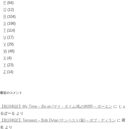
P
(84)
Q
(12)
R
(104)
S
(198)
T
(114)
U
(17)
V
(29)
W
(48)
X
(4)
Y
(23)
Z
(14)
最近のコメント
【歌詞和訳】My Time – Bo en |マイ・タイム(私の時間) – ボーエン
に
じぇ
るぼーる
より
【歌詞和訳】Tempest – Bob Dylan |テンペスト(嵐) – ボブ・ディラン
に
匿
名
より