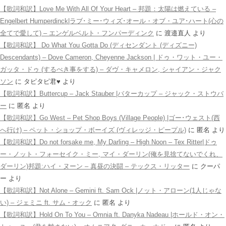
【歌詞和訳】Love Me With All Of Your Heart – 邦題：太陽は燃えている –
Engelbert Humperdinck|ラブ･ミー･ウィズ･オール・オブ・ユア･ハート(心の
全てで愛して) – エンゲルベルト・フンパーディンク
に
渡邉直人
より
【歌詞和訳】 Do What You Gotta Do (ディセンダント (ディズニー)
Descendants) – Dove Cameron, Cheyenne Jackson | ドゥ・ワット・ユー・
ガッタ・ドゥ (するべき事をする) – ダヴ・キャメロン, シャイアン・ジャク
ソン
に
タピタピ君♥️
より
【歌詞和訳】Buttercup – Jack Stauber |バターカップ – ジャック・ストウバ
ー
に
匿名
より
【歌詞和訳】Go West – Pet Shop Boys (Village People) |ゴー･ウェスト(西
へ行け) – ペット・ショップ・ボーイズ (ヴィレッジ・ピープル)
に
匿名
より
【歌詞和訳】Do not forsake me, My Darling – High Noon – Tex Ritter|ドゥ
ー・ノット・フォーセイク・ミー, マイ・ダーリン(俺を見捨てないでくれ、
ダーリン)邦題:ハイ・ヌーン – 真昼の決闘 – テックス・リッター
に
クーパ
ー
より
【歌詞和訳】Not Alone – Gemini ft. Sam Ock |ノット・アローン(1人じゃな
い) – ジェミニ ft. サム・オック
に
匿名
より
【歌詞和訳】Hold On To You – Omnia ft. Danyka Nadeau |ホールド・オン・