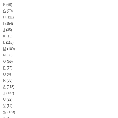
F
(69)
G
(70)
H
(111)
I
(154)
J
(35)
K
(15)
L
(116)
M
(109)
N
(83)
O
(59)
P
(72)
Q
(4)
R
(83)
S
(218)
T
(137)
U
(22)
V
(14)
W
(123)