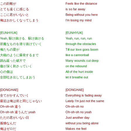
この距離が
Feels like the distance
とても遠くに感じる
is so far away
ここに君がいないと
Being without you here
俺はおかしくなってしまう
I’m losing my mind
[EUNHYUK]
[EUNHYUK]
Yeah, 駆け抜ける、駆け抜ける
Yeah, run, run, run
邪魔なものを潜り抜けていく
through the obstacles
俺たちの愛が
Till our love goes boom
大砲のように爆発するまで
like a cannonball
跳ね返った破片で
Many wounds cut deep
傷が深く刺さっていく
on the rebound
心の傷は
All of the hurt inside
全部吐き出してしまおう
let it breathe out
[DONGHAE]
[DONGHAE]
全てがかすんでいく
Everything is fading away
最近は俺は前と同じじゃない
Lately I’m just not the same
Oh-oh-oh 違う
Oh-oh-oh no
Oh-oh-oh 違うんだ yeah
Oh-oh-oh no yeah
ただの君がいない日
Just another day
孤独なんだ
without you being alone
俺はゼロだ
Makes me feel