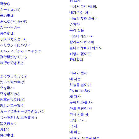
키 줄게
車から
나가서 차나 빼 와.
キーを抜いて
내가 타는 차는
俺の車は
니들이 부러워하는
みんながうらやむ
슈퍼카
スーパーカー
우리 집은
俺の家は
라스베가스 L.A.
ラスベガスとL.A.
할리우드 하와이
ハリウッドにハワイ
몰디브 두바이 까지도
モルディブからドバイまで
비행기 없이도
飛行機がなくても
왔다갔다
旅行ができるさ
이유가 뭘까
どうやってって？
내 차는
だって俺の車は
하늘을 날아가
空を飛ぶ
Fly to the Sky
空を飛ぶのさ
새 차가
洗車が長引けば
늦어져 차를 사.
新しい車を買う
카드 충전이 안
カードにチャージできない？
되서 차를 사.
じゃあ新しい車を買おう
그냥 막 사.
次を買おう
막 사.
買おう
내 차는
俺の車は
니들 이 으르렁 하는