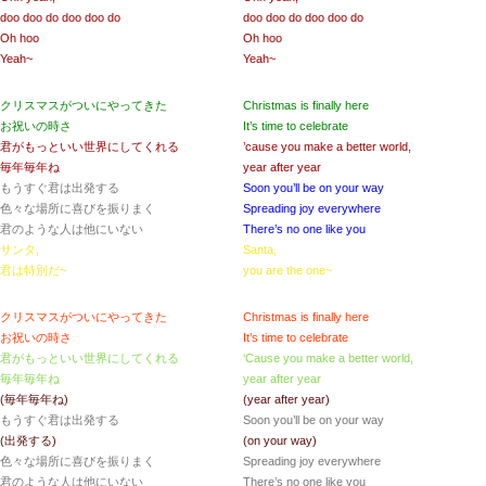
doo doo do doo doo do
doo doo do doo doo do
Oh hoo
Oh hoo
Yeah~
Yeah~
クリスマスがついにやってきた
Christmas is finally here
お祝いの時さ
It’s time to celebrate
君がもっといい世界にしてくれる
’cause you make a better world,
毎年毎年ね
year after year
もうすぐ君は出発する
Soon you’ll be on your way
色々な場所に喜びを振りまく
Spreading joy everywhere
君のような人は他にいない
There’s no one like you
サンタ,
Santa,
君は特別だ~
you are the one~
クリスマスがついにやってきた
Christmas is finally here
お祝いの時さ
It’s time to celebrate
君がもっといい世界にしてくれる
‘Cause you make a better world,
毎年毎年ね
year after year
(毎年毎年ね)
(year after year)
もうすぐ君は出発する
Soon you’ll be on your way
(出発する)
(on your way)
色々な場所に喜びを振りまく
Spreading joy everywhere
君のような人は他にいない
There’s no one like you