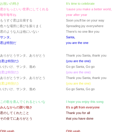
お祝いの時さ
It’s time to celebrate
君がもっといい世界にしてくれる
’cause you make a better world,
毎年毎年ね
year after year
もうすぐ君は出発する
Soon you’ll be on your way
色々な場所に喜びを振りまく
Spreading joy everywhere
君のような人は他にいない
There’s no one like you
サンタ,
Santa,
君は特別だ
you are the one
ありがとうサンタ、ありがとう
Thank you Santa, thank you
(君は特別だ)
(you are the one)
いけいけ、サンタ、進め
Go go Santa, Go go
(君は特別だ)
(you are the one)
ありがとうサンタ、ありがとう
Thank you Santa, thank you
(君は特別だ)
(you are the one)
いけいけ、サンタ、進め
Go go Santa, Go go
この歌を喜んでくれるといいな
I hope you enjoy this song
みんなからの贈り物さ
It’s a gift from everyone
君のしてくれたこと
Thank you for all
その全てにありがとう
that you have done
Ohh yeah,
Ohh yeah,