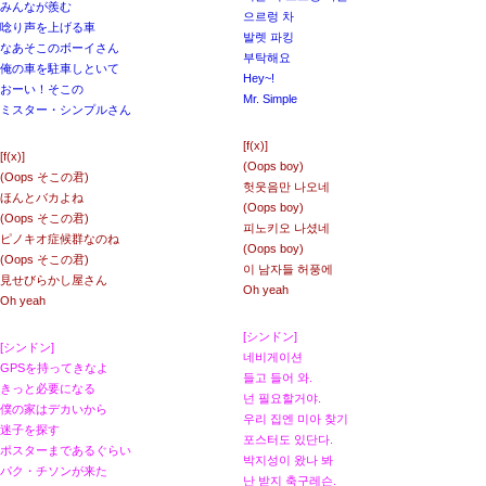
みんなが羨む
으르렁 차
唸り声を上げる車
발렛 파킹
なあそこのボーイさん
부탁해요
俺の車を駐車しといて
Hey~!
おーい！そこの
Mr. Simple
ミスター・シンプルさん
[
f(x)
]
[
f(x)
]
(Oops boy)
(Oops そこの君)
헛웃음만 나오네
ほんとバカよね
(Oops boy)
(Oops そこの君)
피노키오 나셨네
ピノキオ症候群なのね
(Oops boy)
(Oops そこの君)
이 남자들 허풍에
見せびらかし屋さん
Oh yeah
Oh yeah
[シンドン]
[シンドン]
네비게이션
GPSを持ってきなよ
들고 들어 와.
きっと必要になる
넌 필요할거야.
僕の家はデカいから
우리 집엔 미아 찾기
迷子を探す
포스터도 있단다.
ポスターまであるぐらい
박지성이 왔나 봐
パク・チソンが来た
난 받지 축구레슨.