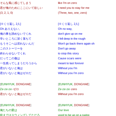
そんな風に感じてしまう
like I’m on zero
君が俺のためにここにいて欲しい
I need you to stay for me
(3, 2, 1, 0)
(Three, two, one, zero)
[※くり返し 2人]
[※くり返し 2人]
Oh ありえない,
Oh no way,
俺の事を諦めないでくれ
don’t give up on me
辛いところに深く落ちて
I fеll deep in the rough
もうそこへは戻れないんだ
Won’t go back there again oh
このストーリーを
Don’t go away
終わらせないでくれ
to stop this story
だってこの傷は
Causе scars were
一生残ってしまうだろうから
meant to last forever
君がいないと俺は
Without you I’m
君がいないと俺はゼロだ
Without you I’m zero
[
EUNHYUK
,
DONGHAE
]
[
EUNHYUK
,
DONGHAE
]
Ze-ze-ze
–
ゼロ
Ze-ze-ze
–
zero
君がいないと俺はゼロだ
Without you I’m zero
[
EUNHYUK
,
DONGHAE
]
[
EUNHYUK
,
DONGHAE
]
俺たちの愛は
Our love
前まではスウィングしてただろ
used to be up on a swing