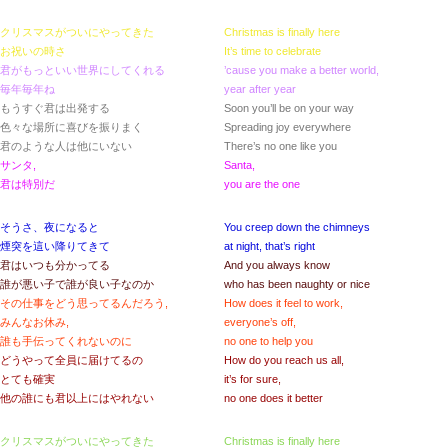
クリスマスがついにやってきた
Christmas is finally here
お祝いの時さ
It’s time to celebrate
君がもっといい世界にしてくれる
’cause you make a better world,
毎年毎年ね
year after year
もうすぐ君は出発する
Soon you’ll be on your way
色々な場所に喜びを振りまく
Spreading joy everywhere
君のような人は他にいない
There’s no one like you
サンタ,
Santa,
君は特別だ
you are the one
そうさ、夜になると
You creep down the chimneys
煙突を這い降りてきて
at night, that’s right
君はいつも分かってる
And you always know
誰が悪い子で誰が良い子なのか
who has been naughty or nice
その仕事をどう思ってるんだろう,
How does it feel to work,
みんなお休み,
everyone’s off,
誰も手伝ってくれないのに
no one to help you
どうやって全員に届けてるの
How do you reach us all,
とても確実
it’s for sure,
他の誰にも君以上にはやれない
no one does it better
クリスマスがついにやってきた
Christmas is finally here