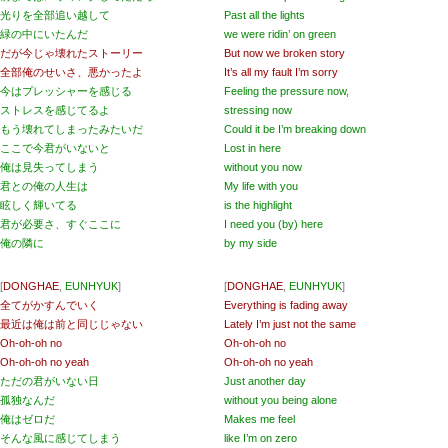
光りを全部追い越して
Past all the lights
緑の中にいたんだ
we were ridin’ on green
だが今じゃ壊れたストーリー
But now we broken story
全部俺のせいさ、悪かったよ
It’s all my fault I’m sorry
今はプレッシャーを感じる
Feeling the pressure now,
ストレスを感じてるよ
stressing now
もう壊れてしまったみたいだ
Could it be I’m breaking down
ここで今君がいないと
Lost in here
俺は見失ってしまう
without you now
君との俺の人生は
My life with you
眩しく輝いてる
is the highlight
君が必要さ、すぐここに
I need you (by) here
俺の隣に
by my side
[
DONGHAE
,
EUNHYUK
]
[
DONGHAE
,
EUNHYUK
]
全てがかすんでいく
Everything is fading away
最近は俺は前と同じじゃない
Lately I’m just not the same
Oh-oh-oh no
Oh-oh-oh no
Oh-oh-oh no yeah
Oh-oh-oh no yeah
ただの君がいない日
Just another day
孤独なんだ
without you being alone
俺はゼロだ
Makes me feel
そんな風に感じてしまう
like I’m on zero