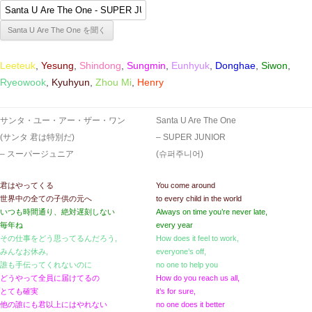
Leeteuk
,
Yesung
,
Shindong
,
Sungmin
,
Eunhyuk
,
Donghae
,
Siwon
,
Ryeowook
,
Kyuhyun
,
Zhou Mi
,
Henry
サンタ・ユー・アー・ザー・ワン
Santa U Are The One
(サンタ 君は特別だ)
– SUPER JUNIOR
– スーパージュニア
(슈퍼주니어)
君はやってくる
You come around
世界中の全ての子供の元へ
to every child in the world
いつも時間通り、絶対遅刻しない
Always on time you’re never late,
毎年ね
every year
その仕事をどう思ってるんだろう,
How does it feel to work,
みんなお休み,
everyone’s off,
誰も手伝ってくれないのに
no one to help you
どうやって全員に届けてるの
How do you reach us all,
とても確実
it’s for sure,
他の誰にも君以上にはやれない
no one does it better