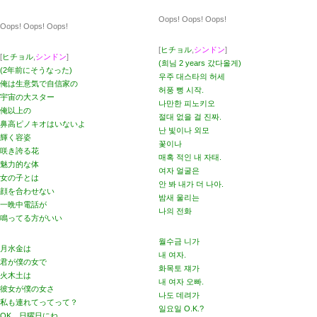
Oops! Oops! Oops!
Oops! Oops! Oops!
[
ヒチョル
,
シンドン
]
[
ヒチョル
,
シンドン
]
(희님 2 years 갔다올게)
(2年前にそうなった)
우주 대스타의 허세
俺は生意気で自信家の
허풍 뻥 시작.
宇宙の大スター
나만한 피노키오
俺以上の
절대 없을 걸 진짜.
鼻高ピノキオはいないよ
난 빛이나 외모
輝く容姿
꽃이나
咲き誇る花
매혹 적인 내 자태.
魅力的な体
여자 얼굴은
女の子とは
안 봐 내가 더 나아.
顔を合わせない
밤새 울리는
一晩中電話が
나의 전화
鳴ってる方がいい
월수금 니가
月水金は
내 여자.
君が僕の女で
화목토 쟤가
火木土は
내 여자 오빠.
彼女が僕の女さ
나도 데려가
私も連れてってって？
일요일 O.K.?
OK、日曜日にね