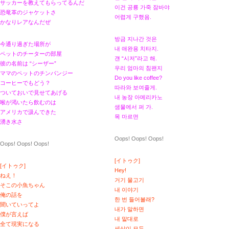
サッカーを教えてもらってるんだ
이건 공룡 가죽 잠바야
恐竜革のジャケットさ
어렵게 구했음.
かなりレアなんだぜ
방금 지나간 것은
今通り過ぎた場所が
내 애완용 치타지.
ペットのチーターの部屋
걘 “시저”라고 해.
彼の名前は “シーザー”
우리 엄마의 침팬지
ママのペットのチンパンジー
Do you like coffee?
コーヒーでもどう？
따라와 보여줄게.
ついておいで見せてあげる
내 농장 아메리카노
喉が渇いたら飲むのは
샘물에서 퍼 가.
アメリカで汲んできた
목 마르면
湧き水さ
Oops! Oops! Oops!
Oops! Oops! Oops!
[イトゥク]
[イトゥク]
Hey!
ねえ！
거기 물고기
そこの小魚ちゃん
내 이야기
俺の話を
한 번 들어볼래?
聞いていってよ
내가 말하면
僕が言えば
내 말대로
全て現実になる
세상이 모두