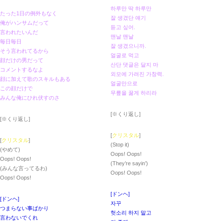
하루만 딱 하루만
たった1日の例外もなく
잘 생겼단 얘기
俺がハンサムだって
듣고 싶어.
言われたいんだ
맨날 맨날
毎日毎日
잘 생겼으니까.
そう言われてるから
얼굴로 먹고
顔だけの男だって
산단 댓글은 달지 마
コメントするなよ
외모에 가려진 가창력.
顔に加えて歌のスキルもある
얼굴만으로
この顔だけで
무릎을 꿇게 하리라
みんな俺にひれ伏すのさ
[※くり返し]
[※くり返し]
[
クリスタル
]
[
クリスタル
]
(Stop it)
(やめて)
Oops! Oops!
Oops! Oops!
(They’re sayin’)
(みんな言ってるわ)
Oops! Oops!
Oops! Oops!
[ドンヘ]
[ドンヘ]
자꾸
つまらない事ばかり
헛소리 하지 말고
言わないでくれ