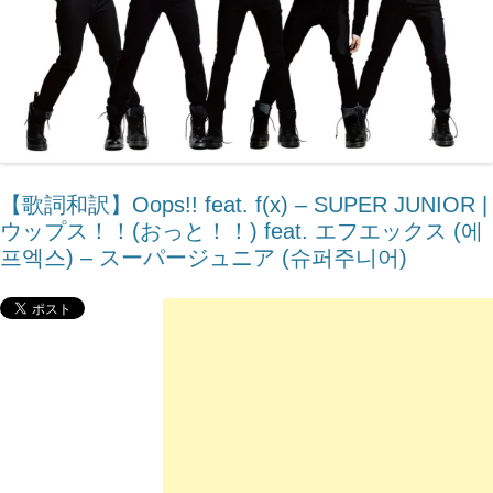
【歌詞和訳】Oops!! feat. ​f(x) – SUPER JUNIOR |
ウップス！！(おっと！！) feat. エフエックス (에
프엑스) – スーパージュニア (슈퍼주니어)