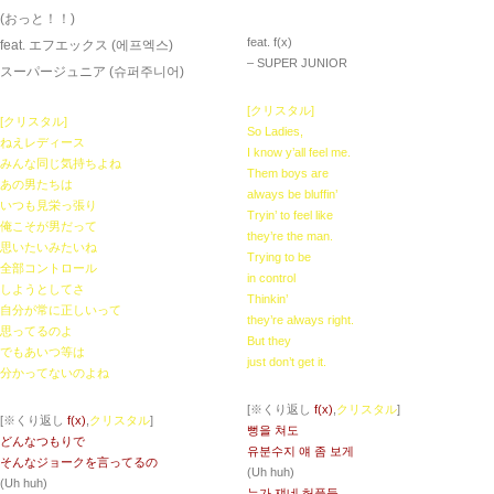
(おっと！！)
feat. ​f(x)
feat. エフエックス (에프엑스)
– SUPER JUNIOR
スーパージュニア (슈퍼주니어)
[クリスタル]
[クリスタル]
So Ladies,
ねえレディース
I know y’all feel me.
みんな同じ気持ちよね
Them boys are
あの男たちは
always be bluffin’
いつも見栄っ張り
Tryin’ to feel like
俺こそが男だって
they’re the man.
思いたいみたいね
Trying to be
全部コントロール
in control
しようとしてさ
Thinkin’
自分が常に正しいって
they’re always right.
思ってるのよ
But they
でもあいつ等は
just don’t get it.
分かってないのよね
[※くり返し
f(x)
,
クリスタル
]
[※くり返し
f(x)
,
クリスタル
]
뻥을 쳐도
どんなつもりで
유분수지 얘 좀 보게
そんなジョークを言ってるの
(Uh huh)
(Uh huh)
누가 쟤네 허풍들