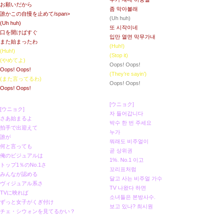
お願いだから
좀 막아볼래
誰かこの自慢を止めて/span>
(Uh huh)
(Uh huh)
또 시작이네
口を開けばすぐ
입만 열면 막무가내
また始まったわ
(Huh!)
(Huh!)
(Stop it)
(やめてよ)
Oops! Oops!
Oops! Oops!
(They’re sayin’)
(また言ってるわ)
Oops! Oops!
Oops! Oops!
[ウニョク]
[ウニョク]
자 들어갑니다
さあ始まるよ
박수 한 번 주세요
拍手で出迎えて
누가
誰が
뭐래도 비주얼이
何と言っても
곧 상위권
俺のビジュアルは
1%. No.1 이고
トップ1％のNo.1さ
꼬리표처럼
みんなが認める
달고 사는 비주얼 가수
ヴィジュアル系さ
TV 나왔다 하면
TVに映れば
소녀들은 본방사수.
ずっと女子がくぎ付け
보고 있나? 최시원
チェ・シウォンを見てるかい？