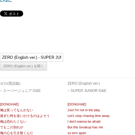
ゼロ(英語版)
ZERO (English ver.)
– スーパージュニア-D&E
– SUPER JUNIOR-D&E
[DONGHAE]
[DONGHAE]
俺は装ってなんかない
Just I’m not in the play
過ぎた時を追いかけるのはよそう
Let’s stop chasing time away
俺は恐れたくない
I don’t wanna be afraid
でもこの別れが
But this breakup has me
俺の心を引き裂くんだ
so torn apart