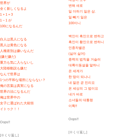
世界が
변해 새로
全く新しくなるよ
일 더하기 일은 삼.
1 + 1 = 3
일 빼기 일은
1 – 1 が
100이니
100になるんだ
백인이 흑인으로 변하고
白人は黒人になる
흑인이 황인으로 변하니
黒人は黄色になる
인종차별은
人種差別は嫌いなんだ
(싫어 싫어)
(嫌だ嫌だ)
중력의 법칙을 거슬러
重力も気に入らないし
대륙이동설을 말하니
大陸移動説も嫌だ
온 세계가
なんで世界は
한 땅이 되나니
1つの平和な場所にならない？
내 말은 곧 진리요
俺の言葉は真実になる
온 세상의 그 법이요
世界の法になるんだ
내가 바로
俺は世界中の
소녀들의 대통령
女子に選ばれた大統領
이특!!
イトゥク！！
Oops!!
Oops!!
[※くり返し]
[※くり返し]