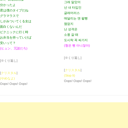
그래 알았어
分かったよ
넌 내 타입인
君は僕のタイプだね
글래머러스
グラマラスで
매달리는 앤 팥빵
しがみついてくる女は
잼없지
面白くないんだ
난 성격은
ピクニックに行く時
소풍 갈 때
お弁当を持っていけば
도시락 꼭 싸가지
安いって？
(형은 뻥 아니잖아)
(ヒュン、冗談だろ)
[※くり返し]
[※くり返し]
[
クリスタル
]
[
クリスタル
]
(Stop It)
(やめなよ)
Oops! Oops! Oops!
Oops! Oops! Oops!