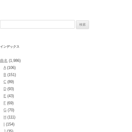
検
索:
インデックス
曲名
(1,986)
A
(106)
B
(151)
C
(89)
D
(93)
E
(43)
F
(69)
G
(70)
H
(111)
I
(154)
J
(35)