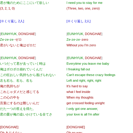
君が俺のためにここにいて欲しい
I need you to stay for me
(3, 2, 1, 0)
(Three, two, one, zero)
[※くり返し 2人]
[※くり返し 2人]
[
EUNHYUK
,
DONGHAE
]
[
EUNHYUK
,
DONGHAE
]
Ze-ze-ze
–
ゼロ
Ze-ze-ze
–
zero
君がいないと俺はゼロだ
Without you I’m zero
[
EUNHYUK
,
DONGHAE
]
[
EUNHYUK
,
DONGHAE
]
いつだって君が去っていく時は
Everytime you leave me baby
俺はボロボロ崩れていくんだ
I freaking fall out
この狂おしい気持ちから逃げられない
Can’t escape these crazy feelings
左も右も、右も、右も
Left and right, right, right
俺の気持ちが
It’s hard to say
これじゃダメだと感じてる
what I feel inside
この心の中を
When my thoughts
言葉にするのは難しいんだ
get crossed feeling unright
だた一つの答えを得た,
I only got one answer,
君の愛が俺の追いかけている全てさ
your love is all I’m after
[DONGHAE]
[DONGHAE]
Oh ありえない,
Oh no way,