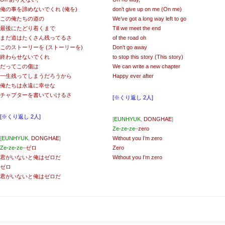
俺の事を諦めないでくれ (俺を)
don’t give up on me (On me)
この俺たちの道の
We’ve got a long way left to go
最後にたどり着くまで
Till we meet the end
まだ道はたくさん残ってるさ
of the road oh
このストーリーを (ストーリーを)
Don’t go away
終わらせないでくれ
to stop this story (This story)
だってこの傷は
We can write a new chapter
一生残ってしまうだろうから
Happy ever after
俺たちは永遠に幸せな
チャプターを書いていけるさ
[※くり返し 2人]
[※くり返し 2人]
[
EUNHYUK
,
DONGHAE
]
Ze-ze-ze
–
zero
[
EUNHYUK
,
DONGHAE
]
Without you I’m zero
Ze-ze-ze
–
ゼロ
Zero
君がいないと俺はゼロだ
Without you I’m zero
ゼロ
君がいないと俺はゼロだ