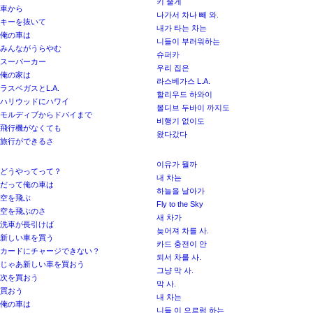
키 줄게
車から
나가서 차나 빼 와.
キーを抜いて
내가 타는 차는
俺の車は
니들이 부러워하는
みんながうらやむ
슈퍼카
スーパーカー
우리 집은
俺の家は
라스베가스 L.A.
ラスベガスとL.A.
할리우드 하와이
ハリウッドにハワイ
몰디브 두바이 까지도
モルディブからドバイまで
비행기 없이도
飛行機がなくても
왔다갔다
旅行ができるさ
이유가 뭘까
どうやってって？
내 차는
だって俺の車は
하늘을 날아가
空を飛ぶ
Fly to the Sky
空を飛ぶのさ
새 차가
洗車が長引けば
늦어져 차를 사.
新しい車を買う
카드 충전이 안
カードにチャージできない？
되서 차를 사.
じゃあ新しい車を買おう
그냥 막 사.
次を買おう
막 사.
買おう
내 차는
俺の車は
니들 이 으르렁 하는