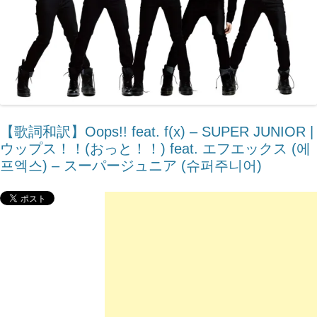
【歌詞和訳】Oops!! feat. ​f(x) – SUPER JUNIOR |
ウップス！！(おっと！！) feat. エフエックス (에
프엑스) – スーパージュニア (슈퍼주니어)