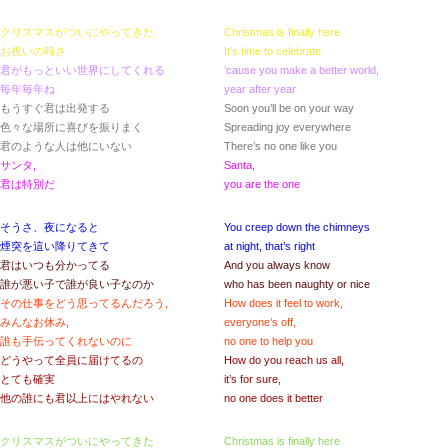
クリスマスがついにやってきた
Christmas is finally here
お祝いの時さ
It’s time to celebrate
君がもっといい世界にしてくれる
’cause you make a better world,
毎年毎年ね
year after year
もうすぐ君は出発する
Soon you’ll be on your way
色々な場所に喜びを振りまく
Spreading joy everywhere
君のような人は他にいない
There’s no one like you
サンタ,
Santa,
君は特別だ
you are the one
そうさ、夜になると
You creep down the chimneys
煙突を這い降りてきて
at night, that’s right
君はいつも分かってる
And you always know
誰が悪い子で誰が良い子なのか
who has been naughty or nice
その仕事をどう思ってるんだろう,
How does it feel to work,
みんなお休み,
everyone’s off,
誰も手伝ってくれないのに
no one to help you
どうやって全員に届けてるの
How do you reach us all,
とても確実
it’s for sure,
他の誰にも君以上にはやれない
no one does it better
クリスマスがついにやってきた
Christmas is finally here