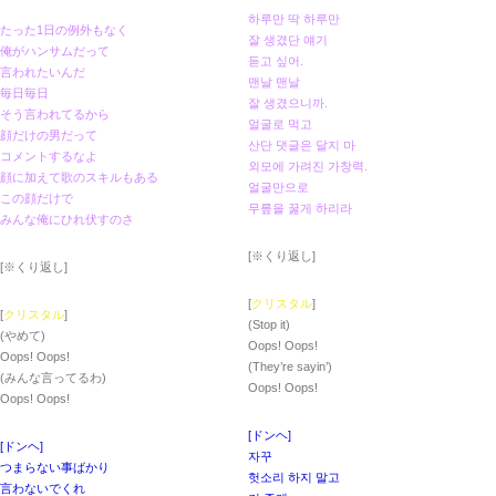
하루만 딱 하루만
たった1日の例外もなく
잘 생겼단 얘기
俺がハンサムだって
듣고 싶어.
言われたいんだ
맨날 맨날
毎日毎日
잘 생겼으니까.
そう言われてるから
얼굴로 먹고
顔だけの男だって
산단 댓글은 달지 마
コメントするなよ
외모에 가려진 가창력.
顔に加えて歌のスキルもある
얼굴만으로
この顔だけで
무릎을 꿇게 하리라
みんな俺にひれ伏すのさ
[※くり返し]
[※くり返し]
[
クリスタル
]
[
クリスタル
]
(Stop it)
(やめて)
Oops! Oops!
Oops! Oops!
(They’re sayin’)
(みんな言ってるわ)
Oops! Oops!
Oops! Oops!
[ドンヘ]
[ドンヘ]
자꾸
つまらない事ばかり
헛소리 하지 말고
言わないでくれ