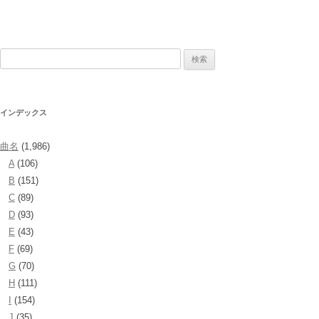
検
索:
インデックス
曲名
(1,986)
A
(106)
B
(151)
C
(89)
D
(93)
E
(43)
F
(69)
G
(70)
H
(111)
I
(154)
J
(35)