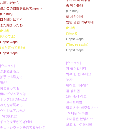
お願いだから
좀 막아볼래
誰かこの自慢を止めて/span>
(Uh huh)
(Uh huh)
또 시작이네
口を開けばすぐ
입만 열면 막무가내
また始まったわ
(Huh!)
(Huh!)
(Stop it)
(やめてよ)
Oops! Oops!
Oops! Oops!
(They’re sayin’)
(また言ってるわ)
Oops! Oops!
Oops! Oops!
[ウニョク]
[ウニョク]
자 들어갑니다
さあ始まるよ
박수 한 번 주세요
拍手で出迎えて
누가
誰が
뭐래도 비주얼이
何と言っても
곧 상위권
俺のビジュアルは
1%. No.1 이고
トップ1％のNo.1さ
꼬리표처럼
みんなが認める
달고 사는 비주얼 가수
ヴィジュアル系さ
TV 나왔다 하면
TVに映れば
소녀들은 본방사수.
ずっと女子がくぎ付け
보고 있나? 최시원
チェ・シウォンを見てるかい？