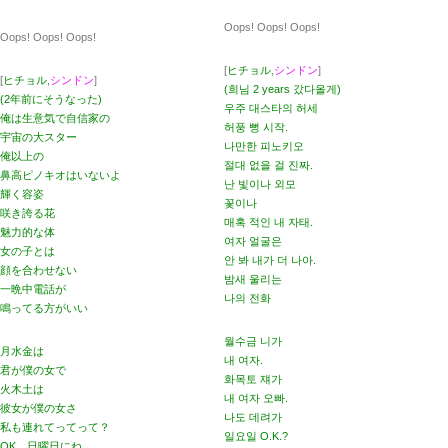
Oops! Oops! Oops!
Oops! Oops! Oops!
[
ヒチョル
,
シンドン
]
[
ヒチョル
,
シンドン
]
(희님 2 years 갔다올게)
(2年前にそうなった)
우주 대스타의 허세
俺は生意気で自信家の
허풍 뻥 시작.
宇宙の大スター
나만한 피노키오
俺以上の
절대 없을 걸 진짜.
鼻高ピノキオはいないよ
난 빛이나 외모
輝く容姿
꽃이나
咲き誇る花
매혹 적인 내 자태.
魅力的な体
여자 얼굴은
女の子とは
안 봐 내가 더 나아.
顔を合わせない
밤새 울리는
一晩中電話が
나의 전화
鳴ってる方がいい
월수금 니가
月水金は
내 여자.
君が僕の女で
화목토 쟤가
火木土は
내 여자 오빠.
彼女が僕の女さ
나도 데려가
私も連れてってって？
일요일 O.K.?
OK、日曜日にね