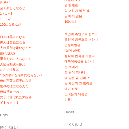
世界が
변해 새로
全く新しくなるよ
일 더하기 일은 삼.
1 + 1 = 3
일 빼기 일은
1 – 1 が
100이니
100になるんだ
백인이 흑인으로 변하고
白人は黒人になる
흑인이 황인으로 변하니
黒人は黄色になる
인종차별은
人種差別は嫌いなんだ
(싫어 싫어)
(嫌だ嫌だ)
중력의 법칙을 거슬러
重力も気に入らないし
대륙이동설을 말하니
大陸移動説も嫌だ
온 세계가
なんで世界は
한 땅이 되나니
1つの平和な場所にならない？
내 말은 곧 진리요
俺の言葉は真実になる
온 세상의 그 법이요
世界の法になるんだ
내가 바로
俺は世界中の
소녀들의 대통령
女子に選ばれた大統領
이특!!
イトゥク！！
Oops!!
Oops!!
[※くり返し]
[※くり返し]