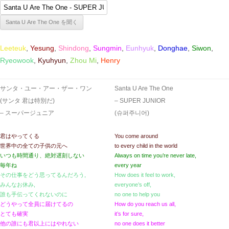
Leeteuk
,
Yesung
,
Shindong
,
Sungmin
,
Eunhyuk
,
Donghae
,
Siwon
,
Ryeowook
,
Kyuhyun
,
Zhou Mi
,
Henry
サンタ・ユー・アー・ザー・ワン
Santa U Are The One
(サンタ 君は特別だ)
– SUPER JUNIOR
– スーパージュニア
(슈퍼주니어)
君はやってくる
You come around
世界中の全ての子供の元へ
to every child in the world
いつも時間通り、絶対遅刻しない
Always on time you’re never late,
毎年ね
every year
その仕事をどう思ってるんだろう,
How does it feel to work,
みんなお休み,
everyone’s off,
誰も手伝ってくれないのに
no one to help you
どうやって全員に届けてるの
How do you reach us all,
とても確実
it’s for sure,
他の誰にも君以上にはやれない
no one does it better