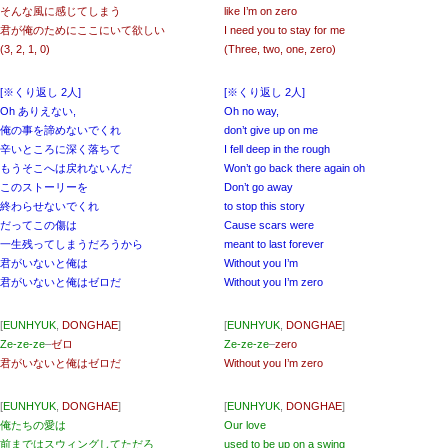
そんな風に感じてしまう
like I’m on zero
君が俺のためにここにいて欲しい
I need you to stay for me
(3, 2, 1, 0)
(Three, two, one, zero)
[※くり返し 2人]
[※くり返し 2人]
Oh ありえない,
Oh no way,
俺の事を諦めないでくれ
don’t give up on me
辛いところに深く落ちて
I fеll deep in the rough
もうそこへは戻れないんだ
Won’t go back there again oh
このストーリーを
Don’t go away
終わらせないでくれ
to stop this story
だってこの傷は
Causе scars were
一生残ってしまうだろうから
meant to last forever
君がいないと俺は
Without you I’m
君がいないと俺はゼロだ
Without you I’m zero
[
EUNHYUK
,
DONGHAE
]
[
EUNHYUK
,
DONGHAE
]
Ze-ze-ze
–
ゼロ
Ze-ze-ze
–
zero
君がいないと俺はゼロだ
Without you I’m zero
[
EUNHYUK
,
DONGHAE
]
[
EUNHYUK
,
DONGHAE
]
俺たちの愛は
Our love
前まではスウィングしてただろ
used to be up on a swing