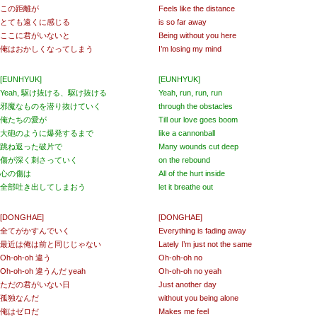
この距離が
Feels like the distance
とても遠くに感じる
is so far away
ここに君がいないと
Being without you here
俺はおかしくなってしまう
I’m losing my mind
[EUNHYUK]
[EUNHYUK]
Yeah, 駆け抜ける、駆け抜ける
Yeah, run, run, run
邪魔なものを潜り抜けていく
through the obstacles
俺たちの愛が
Till our love goes boom
大砲のように爆発するまで
like a cannonball
跳ね返った破片で
Many wounds cut deep
傷が深く刺さっていく
on the rebound
心の傷は
All of the hurt inside
全部吐き出してしまおう
let it breathe out
[DONGHAE]
[DONGHAE]
全てがかすんでいく
Everything is fading away
最近は俺は前と同じじゃない
Lately I’m just not the same
Oh-oh-oh 違う
Oh-oh-oh no
Oh-oh-oh 違うんだ yeah
Oh-oh-oh no yeah
ただの君がいない日
Just another day
孤独なんだ
without you being alone
俺はゼロだ
Makes me feel