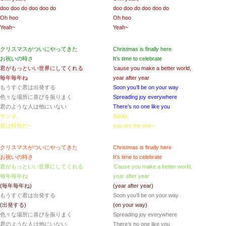
doo doo do doo doo do
doo doo do doo doo do
Oh hoo
Oh hoo
Yeah~
Yeah~
クリスマスがついにやってきた
Christmas is finally here
お祝いの時さ
It’s time to celebrate
君がもっといい世界にしてくれる
’cause you make a better world,
毎年毎年ね
year after year
もうすぐ君は出発する
Soon you’ll be on your way
色々な場所に喜びを振りまく
Spreading joy everywhere
君のような人は他にいない
There’s no one like you
サンタ,
Santa,
君は特別だ~
you are the one~
クリスマスがついにやってきた
Christmas is finally here
お祝いの時さ
It’s time to celebrate
君がもっといい世界にしてくれる
‘Cause you make a better world,
毎年毎年ね
year after year
(毎年毎年ね)
(year after year)
もうすぐ君は出発する
Soon you’ll be on your way
(出発する)
(on your way)
色々な場所に喜びを振りまく
Spreading joy everywhere
君のような人は他にいない
There’s no one like you