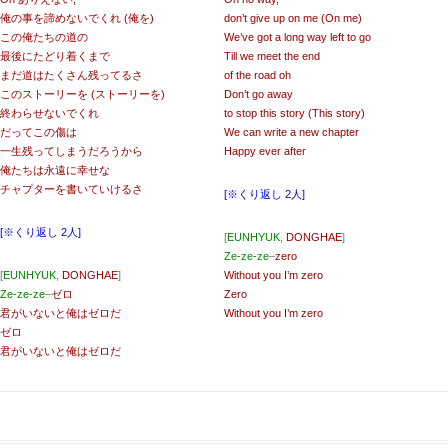
俺の事を諦めないでくれ (俺を)
don’t give up on me (On me)
この俺たちの道の
We’ve got a long way left to go
最後にたどり着くまで
Till we meet the end
まだ道はたくさん残ってるさ
of the road oh
このストーリーを (ストーリーを)
Don’t go away
終わらせないでくれ
to stop this story (This story)
だってこの傷は
We can write a new chapter
一生残ってしまうだろうから
Happy ever after
俺たちは永遠に幸せな
チャプターを書いていけるさ
[※くり返し 2人]
[※くり返し 2人]
[
EUNHYUK
,
DONGHAE
]
Ze-ze-ze
–
zero
[
EUNHYUK
,
DONGHAE
]
Without you I’m zero
Ze-ze-ze
–
ゼロ
Zero
君がいないと俺はゼロだ
Without you I’m zero
ゼロ
君がいないと俺はゼロだ