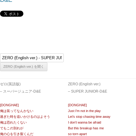
ゼロ(英語版)
ZERO (English ver.)
– スーパージュニア-D&E
– SUPER JUNIOR-D&E
[DONGHAE]
[DONGHAE]
俺は装ってなんかない
Just I’m not in the play
過ぎた時を追いかけるのはよそう
Let’s stop chasing time away
俺は恐れたくない
I don’t wanna be afraid
でもこの別れが
But this breakup has me
俺の心を引き裂くんだ
so torn apart