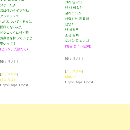
그래 알았어
分かったよ
넌 내 타입인
君は僕のタイプだね
글래머러스
グラマラスで
매달리는 앤 팥빵
しがみついてくる女は
잼없지
面白くないんだ
난 성격은
ピクニックに行く時
소풍 갈 때
お弁当を持っていけば
도시락 꼭 싸가지
安いって？
(형은 뻥 아니잖아)
(ヒュン、冗談だろ)
[※くり返し]
[※くり返し]
[
クリスタル
]
[
クリスタル
]
(Stop It)
(やめなよ)
Oops! Oops! Oops!
Oops! Oops! Oops!