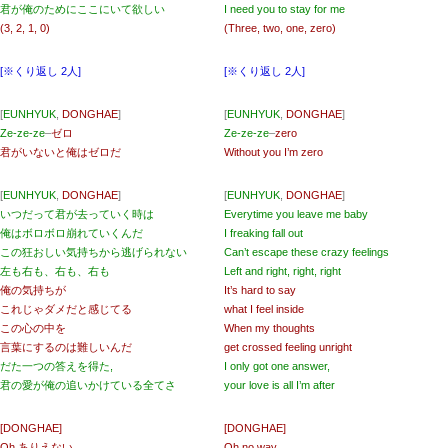
君が俺のためにここにいて欲しい
I need you to stay for me
(3, 2, 1, 0)
(Three, two, one, zero)
[※くり返し 2人]
[※くり返し 2人]
[
EUNHYUK
,
DONGHAE
]
[
EUNHYUK
,
DONGHAE
]
Ze-ze-ze
–
ゼロ
Ze-ze-ze
–
zero
君がいないと俺はゼロだ
Without you I’m zero
[
EUNHYUK
,
DONGHAE
]
[
EUNHYUK
,
DONGHAE
]
いつだって君が去っていく時は
Everytime you leave me baby
俺はボロボロ崩れていくんだ
I freaking fall out
この狂おしい気持ちから逃げられない
Can’t escape these crazy feelings
左も右も、右も、右も
Left and right, right, right
俺の気持ちが
It’s hard to say
これじゃダメだと感じてる
what I feel inside
この心の中を
When my thoughts
言葉にするのは難しいんだ
get crossed feeling unright
だた一つの答えを得た,
I only got one answer,
君の愛が俺の追いかけている全てさ
your love is all I’m after
[DONGHAE]
[DONGHAE]
Oh ありえない,
Oh no way,