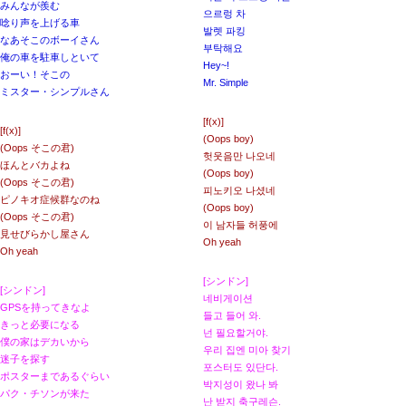
みんなが羨む
으르렁 차
唸り声を上げる車
발렛 파킹
なあそこのボーイさん
부탁해요
俺の車を駐車しといて
Hey~!
おーい！そこの
Mr. Simple
ミスター・シンプルさん
[
f(x)
]
[
f(x)
]
(Oops boy)
(Oops そこの君)
헛웃음만 나오네
ほんとバカよね
(Oops boy)
(Oops そこの君)
피노키오 나셨네
ピノキオ症候群なのね
(Oops boy)
(Oops そこの君)
이 남자들 허풍에
見せびらかし屋さん
Oh yeah
Oh yeah
[シンドン]
[シンドン]
네비게이션
GPSを持ってきなよ
들고 들어 와.
きっと必要になる
넌 필요할거야.
僕の家はデカいから
우리 집엔 미아 찾기
迷子を探す
포스터도 있단다.
ポスターまであるぐらい
박지성이 왔나 봐
パク・チソンが来た
난 받지 축구레슨.