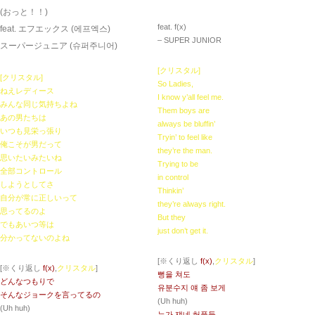
(おっと！！)
feat. ​f(x)
feat. エフエックス (에프엑스)
– SUPER JUNIOR
スーパージュニア (슈퍼주니어)
[クリスタル]
[クリスタル]
So Ladies,
ねえレディース
I know y’all feel me.
みんな同じ気持ちよね
Them boys are
あの男たちは
always be bluffin’
いつも見栄っ張り
Tryin’ to feel like
俺こそが男だって
they’re the man.
思いたいみたいね
Trying to be
全部コントロール
in control
しようとしてさ
Thinkin’
自分が常に正しいって
they’re always right.
思ってるのよ
But they
でもあいつ等は
just don’t get it.
分かってないのよね
[※くり返し
f(x)
,
クリスタル
]
[※くり返し
f(x)
,
クリスタル
]
뻥을 쳐도
どんなつもりで
유분수지 얘 좀 보게
そんなジョークを言ってるの
(Uh huh)
(Uh huh)
누가 쟤네 허풍들