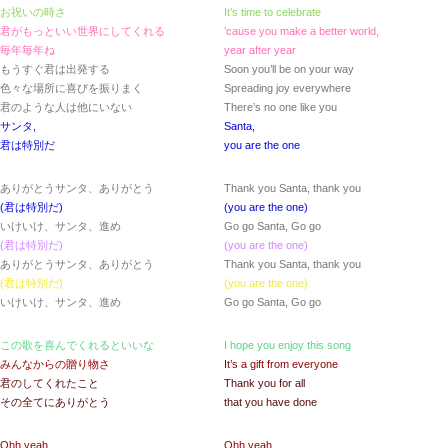
お祝いの時さ
It’s time to celebrate
君がもっといい世界にしてくれる
’cause you make a better world,
毎年毎年ね
year after year
もうすぐ君は出発する
Soon you’ll be on your way
色々な場所に喜びを振りまく
Spreading joy everywhere
君のような人は他にいない
There’s no one like you
サンタ,
Santa,
君は特別だ
you are the one
ありがとうサンタ、ありがとう
Thank you Santa, thank you
(君は特別だ)
(you are the one)
いけいけ、サンタ、進め
Go go Santa, Go go
(君は特別だ)
(you are the one)
ありがとうサンタ、ありがとう
Thank you Santa, thank you
(君は特別だ)
(you are the one)
いけいけ、サンタ、進め
Go go Santa, Go go
この歌を喜んでくれるといいな
I hope you enjoy this song
みんなからの贈り物さ
It’s a gift from everyone
君のしてくれたこと
Thank you for all
その全てにありがとう
that you have done
Ohh yeah,
Ohh yeah,