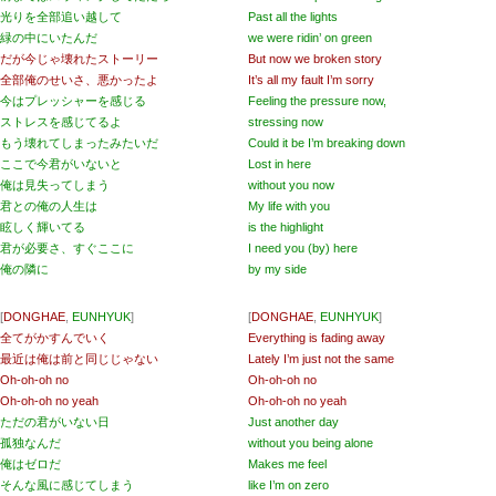
光りを全部追い越して
Past all the lights
緑の中にいたんだ
we were ridin’ on green
だが今じゃ壊れたストーリー
But now we broken story
全部俺のせいさ、悪かったよ
It’s all my fault I’m sorry
今はプレッシャーを感じる
Feeling the pressure now,
ストレスを感じてるよ
stressing now
もう壊れてしまったみたいだ
Could it be I’m breaking down
ここで今君がいないと
Lost in here
俺は見失ってしまう
without you now
君との俺の人生は
My life with you
眩しく輝いてる
is the highlight
君が必要さ、すぐここに
I need you (by) here
俺の隣に
by my side
[
DONGHAE
,
EUNHYUK
]
[
DONGHAE
,
EUNHYUK
]
全てがかすんでいく
Everything is fading away
最近は俺は前と同じじゃない
Lately I’m just not the same
Oh-oh-oh no
Oh-oh-oh no
Oh-oh-oh no yeah
Oh-oh-oh no yeah
ただの君がいない日
Just another day
孤独なんだ
without you being alone
俺はゼロだ
Makes me feel
そんな風に感じてしまう
like I’m on zero