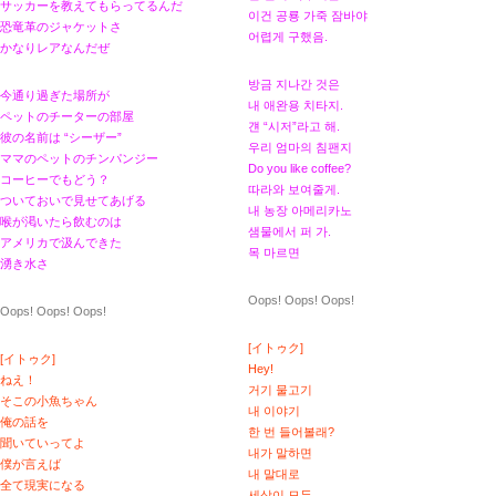
サッカーを教えてもらってるんだ
이건 공룡 가죽 잠바야
恐竜革のジャケットさ
어렵게 구했음.
かなりレアなんだぜ
방금 지나간 것은
今通り過ぎた場所が
내 애완용 치타지.
ペットのチーターの部屋
걘 “시저”라고 해.
彼の名前は “シーザー”
우리 엄마의 침팬지
ママのペットのチンパンジー
Do you like coffee?
コーヒーでもどう？
따라와 보여줄게.
ついておいで見せてあげる
내 농장 아메리카노
喉が渇いたら飲むのは
샘물에서 퍼 가.
アメリカで汲んできた
목 마르면
湧き水さ
Oops! Oops! Oops!
Oops! Oops! Oops!
[イトゥク]
[イトゥク]
Hey!
ねえ！
거기 물고기
そこの小魚ちゃん
내 이야기
俺の話を
한 번 들어볼래?
聞いていってよ
내가 말하면
僕が言えば
내 말대로
全て現実になる
세상이 모두