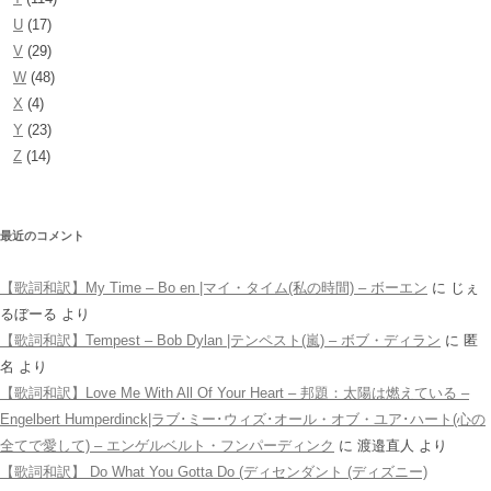
U
(17)
V
(29)
W
(48)
X
(4)
Y
(23)
Z
(14)
最近のコメント
【歌詞和訳】My Time – Bo en |マイ・タイム(私の時間) – ボーエン
に
じぇ
るぼーる
より
【歌詞和訳】Tempest – Bob Dylan |テンペスト(嵐) – ボブ・ディラン
に
匿
名
より
【歌詞和訳】Love Me With All Of Your Heart – 邦題：太陽は燃えている –
Engelbert Humperdinck|ラブ･ミー･ウィズ･オール・オブ・ユア･ハート(心の
全てで愛して) – エンゲルベルト・フンパーディンク
に
渡邉直人
より
【歌詞和訳】 Do What You Gotta Do (ディセンダント (ディズニー)