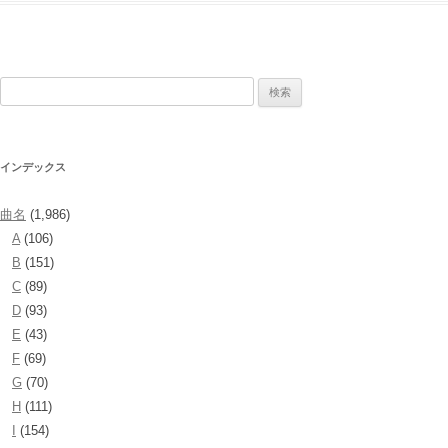
検
索:
インデックス
曲名
(1,986)
A
(106)
B
(151)
C
(89)
D
(93)
E
(43)
F
(69)
G
(70)
H
(111)
I
(154)