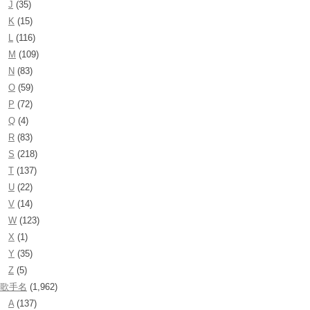
J
(35)
K
(15)
L
(116)
M
(109)
N
(83)
O
(59)
P
(72)
Q
(4)
R
(83)
S
(218)
T
(137)
U
(22)
V
(14)
W
(123)
X
(1)
Y
(35)
Z
(5)
歌手名
(1,962)
A
(137)