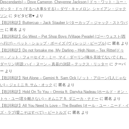
Descendants) – Dove Cameron, Cheyenne Jackson | ドゥ・ワット・ユー・
ガッタ・ドゥ (するべき事をする) – ダヴ・キャメロン, シャイアン・ジャク
ソン
に
タピタピ君♥️
より
【歌詞和訳】Buttercup – Jack Stauber |バターカップ – ジャック・ストウバ
ー
に
匿名
より
【歌詞和訳】Go West – Pet Shop Boys (Village People) |ゴー･ウェスト(西
へ行け) – ペット・ショップ・ボーイズ (ヴィレッジ・ピープル)
に
匿名
より
【歌詞和訳】Do not forsake me, My Darling – High Noon – Tex Ritter|ドゥ
ー・ノット・フォーセイク・ミー, マイ・ダーリン(俺を見捨てないでくれ、
ダーリン)邦題:ハイ・ヌーン – 真昼の決闘 – テックス・リッター
に
クーパ
ー
より
【歌詞和訳】Not Alone – Gemini ft. Sam Ock |ノット・アローン(1人じゃな
い) – ジェミニ ft. サム・オック
に
匿名
より
【歌詞和訳】Hold On To You – Omnia ft. Danyka Nadeau |ホールド・オン・
トゥ・ユー(君を離さない) – オムニア ft. ダニーカ・ナドー
に
匿名
より
【歌詞和訳】All You Need Is Love – The Beatles |オール・ユー・ニード・イ
ズ・ラブ(愛こそはすべて) – ビートルズ
に
匿名
より