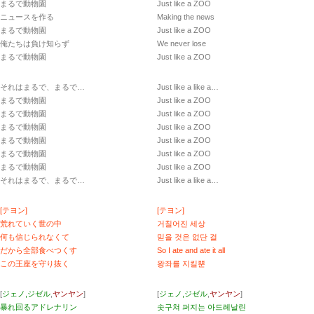
まるで動物園
Just like a ZOO
ニュースを作る
Making the news
まるで動物園
Just like a ZOO
俺たちは負け知らず
We never lose
まるで動物園
Just like a ZOO
それはまるで、まるで…
Just like a like a…
まるで動物園
Just like a ZOO
まるで動物園
Just like a ZOO
まるで動物園
Just like a ZOO
まるで動物園
Just like a ZOO
まるで動物園
Just like a ZOO
まるで動物園
Just like a ZOO
それはまるで、まるで…
Just like a like a…
[テヨン]
[テヨン]
荒れていく世の中
거칠어진 세상
何も信じられなくて
믿을 것은 없단 걸
だから全部食べつくす
So I ate and ate it all
この王座を守り抜く
왕좌를 지킬뿐
[
ジェノ,ジゼル
,
ヤンヤン
]
[
ジェノ,ジゼル
,
ヤンヤン
]
暴れ回るアドレナリン
솟구쳐 퍼지는 아드레날린