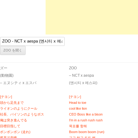
ズー
ZOO
(動物園)
– ​NCT x aespa
– エヌシティ x エスパ
(엔시티 x 에스파)
[テヨン]
[テヨン]
頭から足先まで
Head to toe
ライオンのようにクール
cool like lion
社長、バイソンのようなボス
CEO Boss like a bison
俺は突き進んでる
I’m in a rush rush rush
目標目指して
목표를 항해
ボンボンボン (走れ)
Boom boom boom (run)
孤高で高慢
고고 하고 도도 해