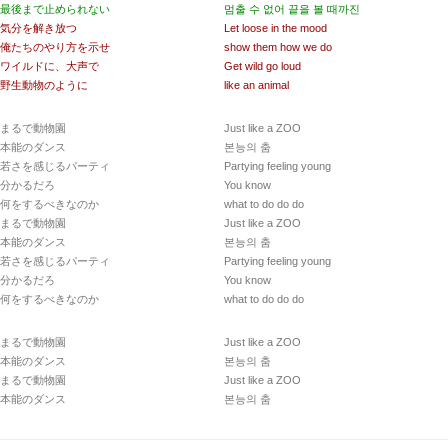
最後まで止められない
멈출 수 없어 끝을 볼 때까진
気分を解き放つ
Let loose in the mood
俺たちのやり方を示せ
show them how we do
ワイルドに、大声で
Get wild go loud
野生動物のように
like an animal
まるで動物園
Just like a ZOO
本能のダンス
본능의 춤
若さを感じるパーティ
Partying feeling young
分かるだろ
You know
何をするべきなのか
what to do do do
まるで動物園
Just like a ZOO
本能のダンス
본능의 춤
若さを感じるパーティ
Partying feeling young
分かるだろ
You know
何をするべきなのか
what to do do do
まるで動物園
Just like a ZOO
本能のダンス
본능의 춤
まるで動物園
Just like a ZOO
本能のダンス
본능의 춤