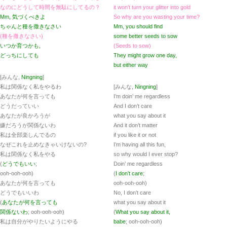
なのにどうして時間を無駄にしてるの？
it won’t turn your glitter into gold
Mm, 気づくべきよ
So why are you wasting your time?
ちゃんと種を撒きなさい
Mm, you should find
(種を撒きなさい)
some better seeds to sow
いつか育つかも,
(Seeds to sow)
どっちにしても
They might grow one day,
but either way
[みんな,
Ningning
]
私は関係なく私をやるわ
[みんな,
Ningning
]
あなたが何を言っても
I’m doin’ me regardless
どうだっていい
And I don’t care
あなたが良かろうが
what you say about it
嫌だろうが関係ないわ
And it don’t matter
私は全部楽しんでるの
if you like it or not
なぜこれを止めなきゃいけないの?
I’m having all this fun,
私は関係なく私をやる
so why would I ever stop?
(
どうでもいい
;
Doin’ me regardless
ooh-ooh-ooh)
(
I don’t care
;
あなたが何を言っても
ooh-ooh-ooh)
どうでもいいわ
No, I don’t care
(
あなたが何を言っても
what you say about it
関係ないわ
; ooh-ooh-ooh)
(
What you say about it,
私は自分がやりたいようにやる
babe
; ooh-ooh-ooh)