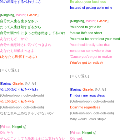
私の邪魔をする代わりにさ
Be about your business
Instead of getting up in mine
[
Ningning
,
Winter
,
Giselle
]
自分の人生を生きなさい
[
Ningning
,
Winter
,
Giselle
]
だって人生は短すぎるから
You need to get a life
自分の頭の中にきっと飽き飽きしてるのね
‘cause life’s too short
あなたもどこかで
You must be bored out your mind
自分の無意味さに気づくべきよね
You should really take that
あなたも理解すべきよ
nonsense somewhere else
(あなたも理解すべきよ)
‘Cause you’ve got to realize
(You’ve got to realize)
[※くり返し]
[※くり返し]
[
Karina
,
Giselle
, みんな]
私は関係なく私をやるわ
[
Karina
,
Giselle
, みんな]
(Ooh-ooh-ooh, ooh-ooh-ooh)
I’m doin’ me regardless
私は関係なく私をやる
(Ooh-ooh-ooh, ooh-ooh-ooh)
(Ooh-ooh-ooh, ooh-ooh-ooh)
Doin’ me regardless
なぜこれを止めなきゃいけないの?
(Ooh-ooh-ooh, ooh-ooh-ooh)
Why would I ever stop?
[
Winter
,
Ningning
]
Oh, そう,
[
Winter
,
Ningning
]
そんなことしても粉末は金には変わらない
Oh, well,