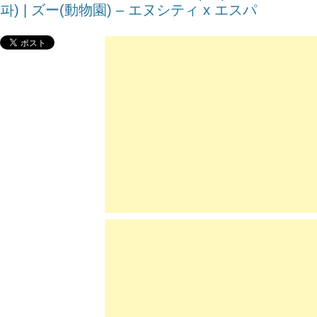
파) | ズー(動物園) – エヌシティ x エスパ