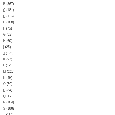
B
(367)
C
(181)
D
(116)
E
(108)
F
(76)
G
(62)
H
(69)
I
(25)
J
(128)
K
(97)
L
(120)
M
(220)
N
(46)
O
(50)
P
(84)
Q
(12)
R
(104)
S
(198)
T
(114)