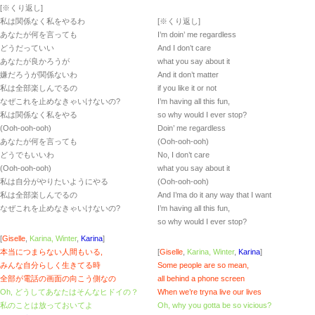
[※くり返し]
私は関係なく私をやるわ
[※くり返し]
あなたが何を言っても
I’m doin’ me regardless
どうだっていい
And I don’t care
あなたが良かろうが
what you say about it
嫌だろうが関係ないわ
And it don’t matter
私は全部楽しんでるの
if you like it or not
なぜこれを止めなきゃいけないの?
I’m having all this fun,
私は関係なく私をやる
so why would I ever stop?
(Ooh-ooh-ooh)
Doin’ me regardless
あなたが何を言っても
(Ooh-ooh-ooh)
どうでもいいわ
No, I don’t care
(Ooh-ooh-ooh)
what you say about it
私は自分がやりたいようにやる
(Ooh-ooh-ooh)
私は全部楽しんでるの
And I’ma do it any way that I want
なぜこれを止めなきゃいけないの?
I’m having all this fun,
so why would I еver stop?
[
Giselle
,
Karina, Winter
,
Karina
]
本当につまらない人間もいる,
[
Giselle
,
Karina, Winter
,
Karina
]
みんな自分らしく生きてる時
Some peoplе are so mean,
全部が電話の画面の向こう側なの
all behind a phone screen
Oh, どうしてあなたはそんなヒドイの？
When we’re tryna live our lives
私のことは放っておいてよ
Oh, why you gotta be so vicious?