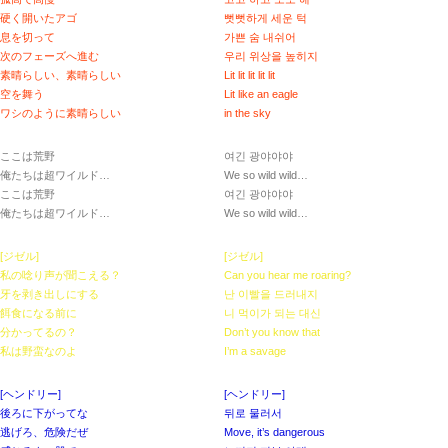
硬く開いたアゴ
뻣뻣하게 세운 턱
息を切って
가쁜 숨 내쉬어
次のフェーズへ進む
우리 위상을 높히지
素晴らしい、素晴らしい
Lit lit lit lit lit
空を舞う
Lit like an eagle
ワシのように素晴らしい
in the sky
ここは荒野
여긴 광야야야
俺たちは超ワイルド…
We so wild wild…
ここは荒野
여긴 광야야야
俺たちは超ワイルド…
We so wild wild…
[ジゼル]
[ジゼル]
私の唸り声が聞こえる？
Can you hear me roaring?
牙を剥き出しにする
난 이빨을 드러내지
餌食になる前に
니 먹이가 되는 대신
分かってるの？
Don’t you know that
私は野蛮なのよ
I’m a savage
[ヘンドリー]
[ヘンドリー]
後ろに下がってな
뒤로 물러서
逃げろ、危険だぜ
Move, it’s dangerous