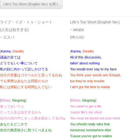
ライフ・イズ・トゥ・ショート
Life’s Too Short (English Ver.)
(人生は短すぎる)
– aespa
– エスパ
(에스파)
[
Karina
,
Giselle
]
[
Karina
,
Giselle
]
議論の全ては
All of this discussion,
どうでもいい事について
talkin’ about nothing
私の顔に向かって話しかけてる
You would ever say to my face
自分の言葉はゴスペルだと思ってるわね
You think your words are Gospel,
でも実際はあなたは問題だらけ
but they’re only trouble
私には無駄にする時間なんてない
I ain’t got the time to waste
[
Winter
,
Ningning
]
[
Winter
,
Ningning
]
放っておいてよ
You need to get a life
だって人生は短すぎるから
‘cause life’s too short
自分の頭の中にきっと飽き飽きしてるのね
You must be bored out your mind
あなたもどこかで
You should really take that
自分の無意味さに気づくべきよね
nonsense somewhere else
‘Cause you’ve got to realize