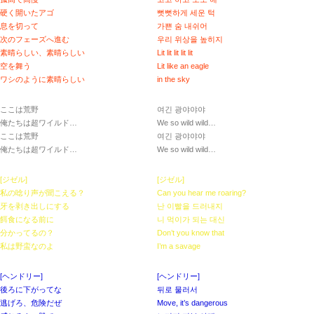
硬く開いたアゴ
뻣뻣하게 세운 턱
息を切って
가쁜 숨 내쉬어
次のフェーズへ進む
우리 위상을 높히지
素晴らしい、素晴らしい
Lit lit lit lit lit
空を舞う
Lit like an eagle
ワシのように素晴らしい
in the sky
ここは荒野
여긴 광야야야
俺たちは超ワイルド…
We so wild wild…
ここは荒野
여긴 광야야야
俺たちは超ワイルド…
We so wild wild…
[ジゼル]
[ジゼル]
私の唸り声が聞こえる？
Can you hear me roaring?
牙を剥き出しにする
난 이빨을 드러내지
餌食になる前に
니 먹이가 되는 대신
分かってるの？
Don’t you know that
私は野蛮なのよ
I’m a savage
[ヘンドリー]
[ヘンドリー]
後ろに下がってな
뒤로 물러서
逃げろ、危険だぜ
Move, it’s dangerous