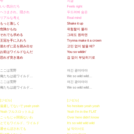
今
지금
いい気分だろ
Feels right
ヘコまされ、隠され
두드려봐 숨은
リアルな考え
Real mind
もっと激しく
Shake it up
危険かもね
위험할지 몰라
それでも求める
그래도 원하면
王冠を手に入れろ
Trynna make it a crown
迷わずに足を踏み出せ
고민 없이 발을 떼?
お前はワイルドなんだ
You so wildin’
恐れず突き進め
겁 없이 부딪히기로
ここは荒野
여긴 광야야야
俺たちは超ワイルド…
We so wild wild…
ここは荒野
여긴 광야야야
俺たちは超ワイルド…
We so wild wild…
[ジゼル]
[ジゼル]
遠慮してないで yeah yeah
No hesitate yeah yeah
Yeah フルスロットルよ
Yeah I’m in the FLAT
こっちじゃ関係ないわ
Over here didn’t know
とてもワイルド、ワイルド
It’s so wild wild wild
通せんぼされても
날 막아서도