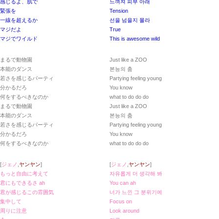
感じるよ、肌で
느껴져 피부 아래
緊張を
Tension
一線を超えるか
선을 넘을지 몰라
マジだよ
True
マジでワイルド
This is awesome wild
まるで動物園
Just like a ZOO
本能のダンス
본능의 춤
若さを感じるパーティ
Partying feeling young
分かるだろ
You know
何をするべきなのか
what to do do do
まるで動物園
Just like a ZOO
本能のダンス
본능의 춤
若さを感じるパーティ
Partying feeling young
分かるだろ
You know
何をするべきなのか
what to do do do
[
ジェノ
,
ヤンヤン
]
[
ジェノ
,
ヤンヤン
]
もっと自由に考えて
자유롭게 더 생각해 봐
君にもできるさ ah
You can ah
君が感じるこの雰囲気
너가 느낀 그 분위기에
集中して
Focus on
周りに注意
Look around