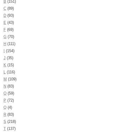
B
(151)
C
(89)
D
(93)
E
(43)
F
(69)
G
(70)
H
(111)
I
(154)
J
(35)
K
(15)
L
(116)
M
(109)
N
(83)
O
(59)
P
(72)
Q
(4)
R
(83)
S
(218)
T
(137)