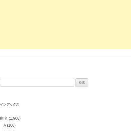
検
索:
インデックス
曲名
(1,986)
A
(106)