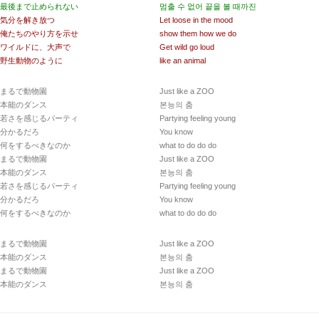
最後まで止められない
멈출 수 없어 끝을 볼 때까진
気分を解き放つ
Let loose in the mood
俺たちのやり方を示せ
show them how we do
ワイルドに、大声で
Get wild go loud
野生動物のように
like an animal
まるで動物園
Just like a ZOO
本能のダンス
본능의 춤
若さを感じるパーティ
Partying feeling young
分かるだろ
You know
何をするべきなのか
what to do do do
まるで動物園
Just like a ZOO
本能のダンス
본능의 춤
若さを感じるパーティ
Partying feeling young
分かるだろ
You know
何をするべきなのか
what to do do do
まるで動物園
Just like a ZOO
本能のダンス
본능의 춤
まるで動物園
Just like a ZOO
本能のダンス
본능의 춤