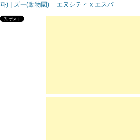
파) | ズー(動物園) – エヌシティ x エスパ