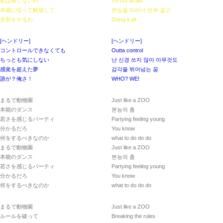
私は怖くないわ
I’m not afraid
本能に従って解放して
본능을 따라서 전부 걸고
全部をやるわ
Doing it all
[ヘンドリー]
[ヘンドリー]
コントロールできなくても
Outta control
ちっとも気にしない
난 신경 쓰지 않아 아무것도
感覚を超えた夢
감각을 뛰어넘는 꿈
誰が？俺さ！
WHO? WE!
まるで動物園
Just like a ZOO
本能のダンス
본능의 춤
若さを感じるパーティ
Partying feeling young
分かるだろ
You know
何をするべきなのか
what to do do do
まるで動物園
Just like a ZOO
本能のダンス
본능의 춤
若さを感じるパーティ
Partying feeling young
分かるだろ
You know
何をするべきなのか
what to do do do
まるで動物園
Just like a ZOO
ルールを破って
Breaking the rules