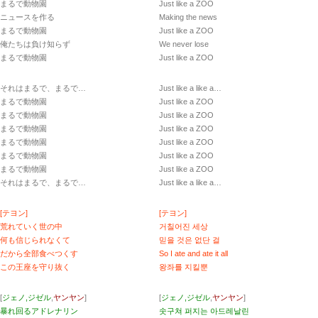
まるで動物園
Just like a ZOO
ニュースを作る
Making the news
まるで動物園
Just like a ZOO
俺たちは負け知らず
We never lose
まるで動物園
Just like a ZOO
それはまるで、まるで…
Just like a like a…
まるで動物園
Just like a ZOO
まるで動物園
Just like a ZOO
まるで動物園
Just like a ZOO
まるで動物園
Just like a ZOO
まるで動物園
Just like a ZOO
まるで動物園
Just like a ZOO
それはまるで、まるで…
Just like a like a…
[テヨン]
[テヨン]
荒れていく世の中
거칠어진 세상
何も信じられなくて
믿을 것은 없단 걸
だから全部食べつくす
So I ate and ate it all
この王座を守り抜く
왕좌를 지킬뿐
[
ジェノ,ジゼル
,
ヤンヤン
]
[
ジェノ,ジゼル
,
ヤンヤン
]
暴れ回るアドレナリン
솟구쳐 퍼지는 아드레날린