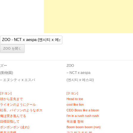
ズー
ZOO
(動物園)
– ​NCT x aespa
– エヌシティ x エスパ
(엔시티 x 에스파)
[テヨン]
[テヨン]
頭から足先まで
Head to toe
ライオンのようにクール
cool like lion
社長、バイソンのようなボス
CEO Boss like a bison
俺は突き進んでる
I’m in a rush rush rush
目標目指して
목표를 항해
ボンボンボン (走れ)
Boom boom boom (run)
孤高で高慢
고고 하고 도도 해