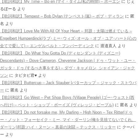
【歌詞和訳】My Time – Bo en |マイ・タイム(私の時間) – ボーエン
に
じぇ
るぼーる
より
【歌詞和訳】Tempest – Bob Dylan |テンペスト(嵐) – ボブ・ディラン
に
匿
名
より
【歌詞和訳】Love Me With All Of Your Heart – 邦題：太陽は燃えている –
Engelbert Humperdinck|ラブ･ミー･ウィズ･オール・オブ・ユア･ハート(心の
全てで愛して) – エンゲルベルト・フンパーディンク
に
渡邉直人
より
【歌詞和訳】 Do What You Gotta Do (ディセンダント (ディズニー)
Descendants) – Dove Cameron, Cheyenne Jackson | ドゥ・ワット・ユー・
ガッタ・ドゥ (するべき事をする) – ダヴ・キャメロン, シャイアン・ジャク
ソン
に
タピタピ君♥️
より
【歌詞和訳】Buttercup – Jack Stauber |バターカップ – ジャック・ストウバ
ー
に
匿名
より
【歌詞和訳】Go West – Pet Shop Boys (Village People) |ゴー･ウェスト(西
へ行け) – ペット・ショップ・ボーイズ (ヴィレッジ・ピープル)
に
匿名
より
【歌詞和訳】Do not forsake me, My Darling – High Noon – Tex Ritter|ドゥ
ー・ノット・フォーセイク・ミー, マイ・ダーリン(俺を見捨てないでくれ、
ダーリン)邦題:ハイ・ヌーン – 真昼の決闘 – テックス・リッター
に
クーパ
ー
より