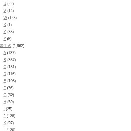
U
(22)
V
(14)
W
(123)
X
(1)
Y
(35)
Z
(5)
歌手名
(1,962)
A
(137)
B
(367)
C
(181)
D
(116)
E
(108)
F
(76)
G
(62)
H
(69)
I
(25)
J
(128)
K
(97)
L
(120)