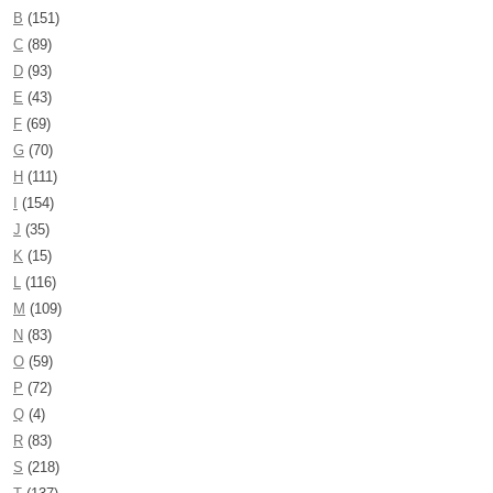
B
(151)
C
(89)
D
(93)
E
(43)
F
(69)
G
(70)
H
(111)
I
(154)
J
(35)
K
(15)
L
(116)
M
(109)
N
(83)
O
(59)
P
(72)
Q
(4)
R
(83)
S
(218)