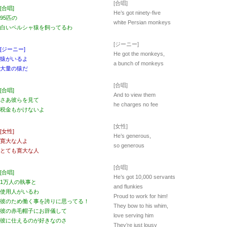
[合唱]
[合唱]
He’s got ninety-five
95匹の
white Persian monkeys
白いペルシャ猿を飼ってるわ
[ジーニー]
[ジーニー]
He got the monkeys,
猿がいるよ
a bunch of monkeys
大量の猿だ
[合唱]
[合唱]
And to view them
さあ彼らを見て
he charges no fee
税金もかけないよ
[女性]
[女性]
He’s generous,
寛大な人よ
so generous
とても寛大な人
[合唱]
[合唱]
He’s got 10,000 servants
1万人の執事と
and flunkies
使用人がいるわ
Proud to work for him!
彼のため働く事を誇りに思ってる！
They bow to his whim,
彼の赤毛帽子にお辞儀して
love serving him
彼に仕えるのが好きなのさ
They’re just lousy