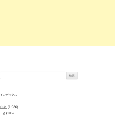
検
索:
インデックス
曲名
(1,986)
A
(106)