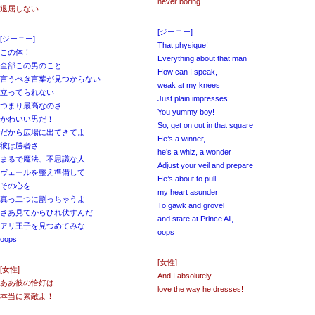
never boring
退屈しない
[ジーニー]
[ジーニー]
That physique!
この体！
Everything about that man
全部この男のこと
How can I speak,
言うべき言葉が見つからない
weak at my knees
立ってられない
Just plain impresses
つまり最高なのさ
You yummy boy!
かわいい男だ！
So, get on out in that square
だから広場に出てきてよ
He’s a winner,
彼は勝者さ
he’s a whiz, a wonder
まるで魔法、不思議な人
Adjust your veil and prepare
ヴェールを整え準備して
He’s about to pull
その心を
my heart asunder
真っ二つに割っちゃうよ
To gawk and grovel
さあ見てからひれ伏すんだ
and stare at Prince Ali,
アリ王子を見つめてみな
oops
oops
[女性]
[女性]
And I absolutely
ああ彼の恰好は
love the way he dresses!
本当に素敵よ！