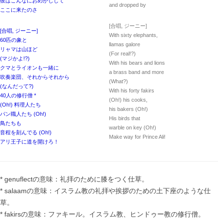
彼はこんなにおめかしして
and dropped by
ここに来たのさ
[合唱, ジーニー]
[合唱, ジーニー]
With sixty elephants,
60匹の象と
llamas galore
リャマは山ほど
(For real!?)
(マジかよ!?)
With his bears and lions
クマとライオンも一緒に
a brass band and more
吹奏楽団、それからそれから
(What?)
(なんだって?)
With his forty fakirs
40人の修行僧 *
(Oh!) his cooks,
(Oh!) 料理人たち
his bakers (Oh!)
パン職人たち (Oh!)
His birds that
鳥たちも
warble on key (Oh!)
音程を刻んでる (Oh!)
Make way for Prince Ali!
アリ王子に道を開けろ！
* genuflectの意味：礼拝のために膝をつく仕草。
* salaamの意味：イスラム教の礼拝や挨拶のための土下座のような仕
草。
* fakirsの意味：ファキール。イスラム教、ヒンドゥー教の修行僧。