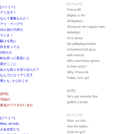
[ジーニー]
[ジーニー]
Prince Ali!
アリ王子！
Mighty is he!
なんて素敵なんだ！
Ali Ababwa
アリ・アバブワ
Strong as ten regular men,
10人前の力持ち
definitely!
マジさ！
He’s faced
駆ける馬に
the galloping hordes
向き合っても
A hundred bad guys
100人の
with swords
剣を持った悪党にも
Who sent those goons
誰がここに
to their lords?
あんな奴らを送り込んだ？
Why, Prince Ali
なんでだろうアリ王子
Fellas, he’s got
男たち, そら行くぞ
[女性]
[女性]
He’s got seventy-five
75頭の
golden camels
黄金のラクダがいるわ
[ジーニー]
[ジーニー]
Woo, uh-huh,
Woo, uh-huh,
now the ladies,
さあ女性たち
what he got?