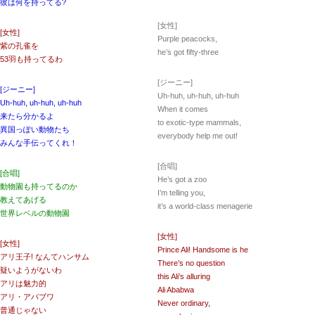
彼は何を持ってる?
[女性]
[女性]
Purple peacocks,
紫の孔雀を
he’s got fifty-three
53羽も持ってるわ
[ジーニー]
[ジーニー]
Uh-huh, uh-huh, uh-huh
Uh-huh, uh-huh, uh-huh
When it comes
来たら分かるよ
to exotic-type mammals,
異国っぽい動物たち
everybody help me out!
みんな手伝ってくれ！
[合唱]
[合唱]
He’s got a zoo
動物園も持ってるのか
I’m telling you,
教えてあげる
it’s a world-class menagerie
世界レベルの動物園
[女性]
[女性]
Prince Ali! Handsome is he
アリ王子! なんてハンサム
There’s no question
疑いようがないわ
this Ali’s alluring
アリは魅力的
Ali Ababwa
アリ・アバブワ
Never ordinary,
普通じゃない