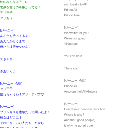
他のみんなはアリに
with loyalty to Ali!
忠誠を誓うのを嫌がってる！
Prince Ali!
アリ王子！
Prince Aaa-
アリおう-
[ジーニー]
[ジーニー]
We waitin’ for you!
あんたを待ってるよ！
We’re not going
あんたが行くまで
‘til you go!
俺たちは行かないよ！
You can do it!
できるさ!
There it is!
さあいくよ!
[ジーニー, 合唱]
[ジーニー, 合唱]
Prince Ali!
アリ王子！
Amorous he! Ali Ababwa
惚れちゃうわ！アリ・アバブワ
[ジーニー]
[ジーニー]
Heard your princess was hot!
プリンセスも素敵だって聞いたよ！
Where is she?
彼女はどこに？
And that, good people,
それにさ、いい人たち、だから
is why he got all cute