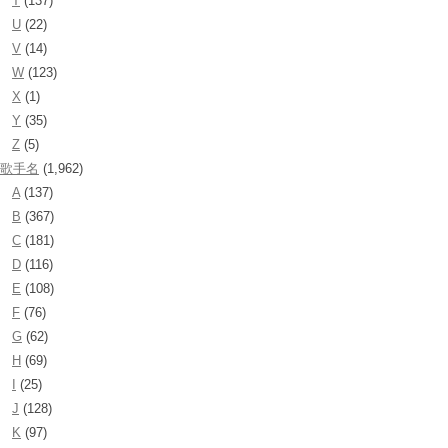
T
(137)
U
(22)
V
(14)
W
(123)
X
(1)
Y
(35)
Z
(5)
歌手名
(1,962)
A
(137)
B
(367)
C
(181)
D
(116)
E
(108)
F
(76)
G
(62)
H
(69)
I
(25)
J
(128)
K
(97)