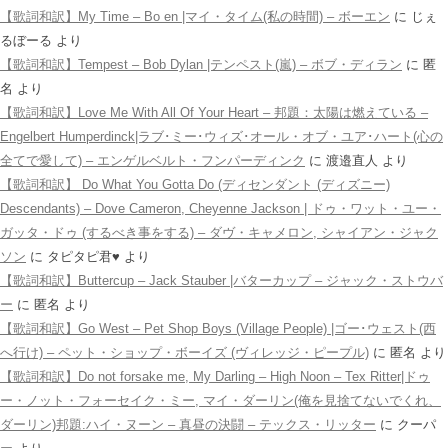
【歌詞和訳】My Time – Bo en |マイ・タイム(私の時間) – ボーエン
に
じぇ
るぼーる
より
【歌詞和訳】Tempest – Bob Dylan |テンペスト(嵐) – ボブ・ディラン
に
匿
名
より
【歌詞和訳】Love Me With All Of Your Heart – 邦題：太陽は燃えている –
Engelbert Humperdinck|ラブ･ミー･ウィズ･オール・オブ・ユア･ハート(心の
全てで愛して) – エンゲルベルト・フンパーディンク
に
渡邉直人
より
【歌詞和訳】 Do What You Gotta Do (ディセンダント (ディズニー)
Descendants) – Dove Cameron, Cheyenne Jackson | ドゥ・ワット・ユー・
ガッタ・ドゥ (するべき事をする) – ダヴ・キャメロン, シャイアン・ジャク
ソン
に
タピタピ君♥️
より
【歌詞和訳】Buttercup – Jack Stauber |バターカップ – ジャック・ストウバ
ー
に
匿名
より
【歌詞和訳】Go West – Pet Shop Boys (Village People) |ゴー･ウェスト(西
へ行け) – ペット・ショップ・ボーイズ (ヴィレッジ・ピープル)
に
匿名
より
【歌詞和訳】Do not forsake me, My Darling – High Noon – Tex Ritter|ドゥ
ー・ノット・フォーセイク・ミー, マイ・ダーリン(俺を見捨てないでくれ、
ダーリン)邦題:ハイ・ヌーン – 真昼の決闘 – テックス・リッター
に
クーパ