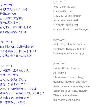
[ジーニー]
[ジーニー]
Hey! Clear the way
さあ! 古臭いバザールを
in the old bazaar
綺麗にたため
Hey you! Let us through!
おいお前！道を通せ！
It’s a brand new star!
新たに輝く星だ！
Oh come, be the first
ああ来た、彼の目にとまる
on your block to meet his eye!
最初の人になるんだよ!
[ジーニー]
[ジーニー]
Make way! Here he comes!
道を開けろ! さあ彼が来るぞ!
Ring bells! Bang the drums!
ベルを鳴らせ！ドラムを叩け！
You’re gonna love this guy
この男の事を好きになるさ
[ジーニー]
[ジーニー]
Prince Ali! Fabulous he!
アリ王子！素晴らしい男！
Ali Ababwa
アリ・アバブワ
Show some respect, boy,
みんな、敬意を示して
genuflect, down on one knee
膝を、ひざまずいて *
Now, try your best to stay calm
さあ、しっかり静かにしてなよ
Brush up your Friday salaam
金曜のサラームみたいにしっかりと *
Then come and meet
さあ来るぞ、出会えるぞ
his spectacular coterie
彼の素晴らしい行列が