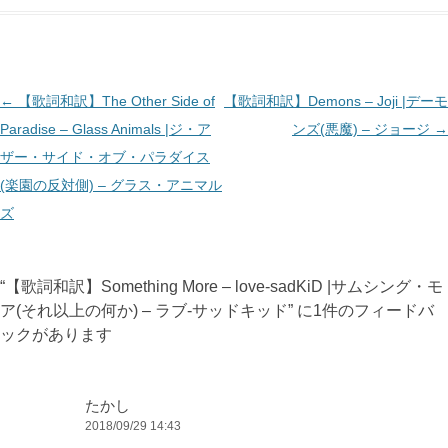
投
←
【歌詞和訳】The Other Side of
【歌詞和訳】Demons – Joji |デーモ
稿
Paradise – Glass Animals |ジ・ア
ンズ(悪魔) – ジョージ
→
ナ
ザー・サイド・オブ・パラダイス
ビ
(楽園の反対側) – グラス・アニマル
ゲ
ズ
ー
シ
“
【歌詞和訳】Something More – love-sadKiD |サムシング・モ
ョ
ア(それ以上の何か) – ラブ-サッドキッド
” に1件のフィードバ
ン
ックがあります
たかし
2018/09/29 14:43