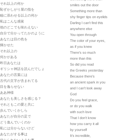
それ以上の何か
smiles out the door
恥ずかしがり屋の指を
Something more than
瞼に添わせる以上の何か
shy finger tips on eyelids
私はこんな感覚
Darling I can’t find this
他のどこでも味わえない
anywhere else
自分で分かってたかのように
You open through
あなたは目の色を
The color of your eyes,
輝かせた
as if you knew
それ以上の
There’s so much
何かがある
more than this
昨日あなたは
So did you read
ギリシャ神話を読んだでしょ
the Greeks yesterday
あなたの言葉には
Because there’s
古代の文字が含まれてる
an ancient spark in you
目を逸らせない
and I can’t look away
ああ神様
God
あなたも美しさを感じる？
Do you feel grace,
それともこの愛と共に
or do you walk
歩んでいくかしら
with such love
あなたが自分の足で
That I don’t know
どう進んでいくのか
how you carry it all
私には分からないけど
by yourself
あなたがする事は
It’s incredible,