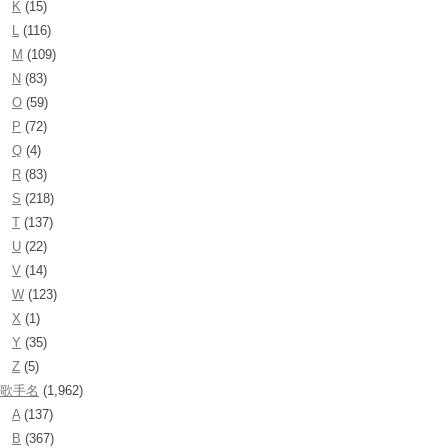
K
(15)
L
(116)
M
(109)
N
(83)
O
(59)
P
(72)
Q
(4)
R
(83)
S
(218)
T
(137)
U
(22)
V
(14)
W
(123)
X
(1)
Y
(35)
Z
(5)
歌手名
(1,962)
A
(137)
B
(367)