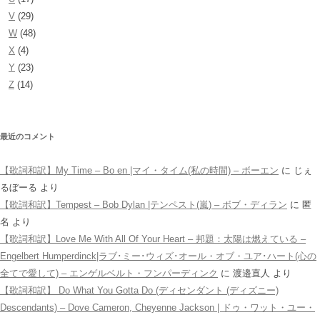
V
(29)
W
(48)
X
(4)
Y
(23)
Z
(14)
最近のコメント
【歌詞和訳】My Time – Bo en |マイ・タイム(私の時間) – ボーエン
に
じぇ
るぼーる
より
【歌詞和訳】Tempest – Bob Dylan |テンペスト(嵐) – ボブ・ディラン
に
匿
名
より
【歌詞和訳】Love Me With All Of Your Heart – 邦題：太陽は燃えている –
Engelbert Humperdinck|ラブ･ミー･ウィズ･オール・オブ・ユア･ハート(心の
全てで愛して) – エンゲルベルト・フンパーディンク
に
渡邉直人
より
【歌詞和訳】 Do What You Gotta Do (ディセンダント (ディズニー)
Descendants) – Dove Cameron, Cheyenne Jackson | ドゥ・ワット・ユー・