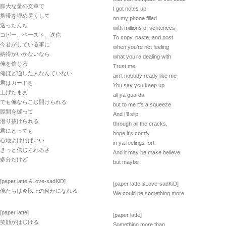
膨大な量の文章で
I got notes up
携帯を埋め尽くして
on my phone filled
送ったんだ
with millions of sentences
コピー、ペースト、送信
To copy, paste, and post
今君がしている事に
when you’re not feeling
納得がいかないなら
what you’re dealing with
俺を信じろ
Trust me,
俺ほど適した人なんていない
ain’t nobody ready like me
君はガードを
You say you keep up
上げたまま
all ya guards
でも俺ならこじ開けられる
but to me it’s a squeeze
隙間を縫って
And I’ll slip
潜り抜けられる
through all the cracks,
君にとっても
hope it’s comfy
心地よければいい
in ya feelings fort
きっと信じられるさ
And it may be make believe
多分だけど
but maybe
[paper latte &Love-sadKiD]
[paper latte &Love-sadKiD]
俺たちは今以上の何かになれる
We could be something more
[paper latte]
[paper latte]
笑顔がはじける
Something more than