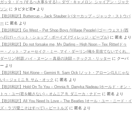
ガッタ・ドゥ (するべき事をする) – ダヴ・キャメロン, シャイアン・ジャク
ソン
に
タピタピ君♥️
より
【歌詞和訳】Buttercup – Jack Stauber |バターカップ – ジャック・ストウバ
ー
に
匿名
より
【歌詞和訳】Go West – Pet Shop Boys (Village People) |ゴー･ウェスト(西
へ行け) – ペット・ショップ・ボーイズ (ヴィレッジ・ピープル)
に
匿名
より
【歌詞和訳】Do not forsake me, My Darling – High Noon – Tex Ritter|ドゥ
ー・ノット・フォーセイク・ミー, マイ・ダーリン(俺を見捨てないでくれ、
ダーリン)邦題:ハイ・ヌーン – 真昼の決闘 – テックス・リッター
に
クーパ
ー
より
【歌詞和訳】Not Alone – Gemini ft. Sam Ock |ノット・アローン(1人じゃな
い) – ジェミニ ft. サム・オック
に
匿名
より
【歌詞和訳】Hold On To You – Omnia ft. Danyka Nadeau |ホールド・オン・
トゥ・ユー(君を離さない) – オムニア ft. ダニーカ・ナドー
に
匿名
より
【歌詞和訳】All You Need Is Love – The Beatles |オール・ユー・ニード・イ
ズ・ラブ(愛こそはすべて) – ビートルズ
に
匿名
より