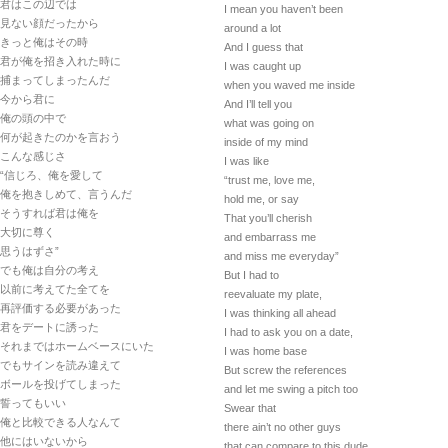
君はこの辺では
I mean you haven’t been
見ない顔だったから
around a lot
きっと俺はその時
And I guess that
君が俺を招き入れた時に
I was caught up
捕まってしまったんだ
when you waved me inside
今から君に
And I’ll tell you
俺の頭の中で
what was going on
何が起きたのかを言おう
inside of my mind
こんな感じさ
I was like
“信じろ、俺を愛して
“trust me, love me,
俺を抱きしめて、言うんだ
hold me, or say
そうすれば君は俺を
That you’ll cherish
大切に尊く
and embarrass me
思うはずさ”
and miss me everyday”
でも俺は自分の考え
But I had to
以前に考えてた全てを
reevaluate my plate,
再評価する必要があった
I was thinking all ahead
君をデートに誘った
I had to ask you on a date,
それまではホームベースにいた
I was home base
でもサインを読み違えて
But screw the references
ボールを投げてしまった
and let me swing a pitch too
誓ってもいい
Swear that
俺と比較できる人なんて
there ain’t no other guys
他にはいないから
that can compare to this dude