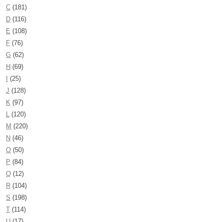
C
(181)
D
(116)
E
(108)
F
(76)
G
(62)
H
(69)
I
(25)
J
(128)
K
(97)
L
(120)
M
(220)
N
(46)
O
(50)
P
(84)
Q
(12)
R
(104)
S
(198)
T
(114)
U
(17)