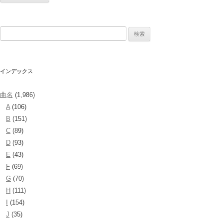
検
索:
インデックス
曲名
(1,986)
A
(106)
B
(151)
C
(89)
D
(93)
E
(43)
F
(69)
G
(70)
H
(111)
I
(154)
J
(35)