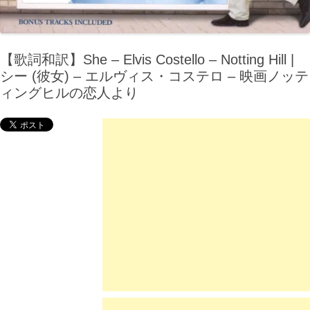
【歌詞和訳】She – Elvis Costello – Notting Hill |
シー (彼女) – エルヴィス・コステロ – 映画ノッテ
ィングヒルの恋人より