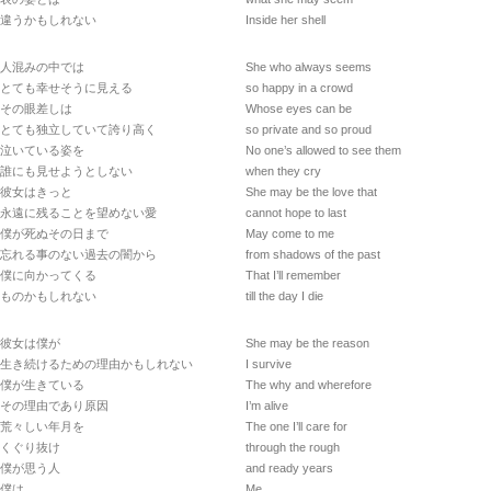
違うかもしれない
Inside her shell
人混みの中では
She who always seems
とても幸せそうに見える
so happy in a crowd
その眼差しは
Whose eyes can be
とても独立していて誇り高く
so private and so proud
泣いている姿を
No one’s allowed to see them
誰にも見せようとしない
when they cry
彼女はきっと
She may be the love that
永遠に残ることを望めない愛
cannot hope to last
僕が死ぬその日まで
May come to me
忘れる事のない過去の闇から
from shadows of the past
僕に向かってくる
That I’ll remember
ものかもしれない
till the day I die
彼女は僕が
She may be the reason
生き続けるための理由かもしれない
I survive
僕が生きている
The why and wherefore
その理由であり原因
I’m alive
荒々しい年月を
The one I’ll care for
くぐり抜け
through the rough
僕が思う人
and ready years
僕は
Me,