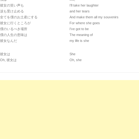
彼女の笑い声も
I’ll take her laughter
涙も受け止める
and her tears
全てを僕のお土産にする
And make them all my souvenirs
彼女に行くところが
For where she goes
僕のいるべき場所
I’ve got to be
僕の人生の意味は
The meaning of
彼女なんだ
my life is she
彼女は
She
Oh, 彼女は
Oh, she