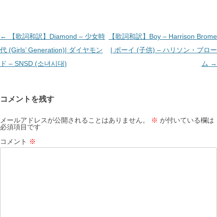
投
←
【歌詞和訳】Diamond – 少女時
【歌詞和訳】Boy – Harrison Brome
稿
代 (Girls’ Generation)| ダイヤモン
| ボーイ (子供) – ハリソン・ブロー
ナ
ド – SNSD (소녀시대)
ム
→
ビ
ゲ
コメントを残す
ー
シ
メールアドレスが公開されることはありません。
※
が付いている欄は
必須項目です
ョ
コメント
※
ン