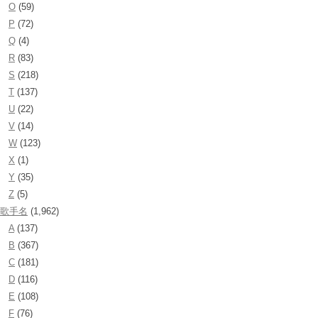
O
(59)
P
(72)
Q
(4)
R
(83)
S
(218)
T
(137)
U
(22)
V
(14)
W
(123)
X
(1)
Y
(35)
Z
(5)
歌手名
(1,962)
A
(137)
B
(367)
C
(181)
D
(116)
E
(108)
F
(76)