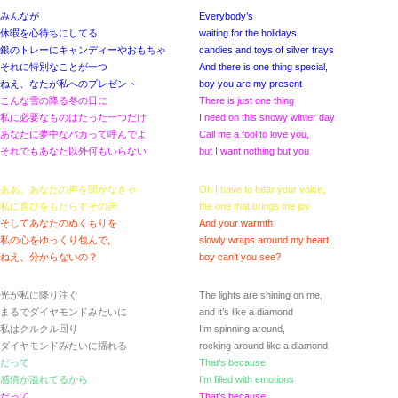
みんなが
Everybody’s
休暇を心待ちにしてる
waiting for the holidays,
銀のトレーにキャンディーやおもちゃ
candies and toys of silver trays
それに特別なことが一つ
And there is one thing special,
ねえ、なたが私へのプレゼント
boy you are my present
こんな雪の降る冬の日に
There is just one thing
私に必要なものはたった一つだけ
I need on this snowy winter day
あなたに夢中なバカって呼んでよ
Call me a fool to love you,
それでもあなた以外何もいらない
but I want nothing but you
ああ、あなたの声を聞かなきゃ
Oh I have to hear your voice,
私に喜びをもたらすその声
the one that brings me joy
そしてあなたのぬくもりを
And your warmth
私の心をゆっくり包んで,
slowly wraps around my heart,
ねえ、分からないの？
boy can’t you see?
光が私に降り注ぐ
The lights are shining on me,
まるでダイヤモンドみたいに
and it’s like a diamond
私はクルクル回り
I’m spinning around,
ダイヤモンドみたいに揺れる
rocking around like a diamond
だって
That’s because
感情が溢れてるから
I’m filled with emotions
だって
That’s because