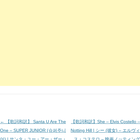
投
←
【歌詞和訳】 Santa U Are The
【歌詞和訳】She – Elvis Costello –
稿
One – SUPER JUNIOR (슈퍼주니
Notting Hill | シー (彼女) – エルヴィ
ナ
어) | サンタ・ユー・アー・ザー・
ス・コステロ – 映画ノッティング