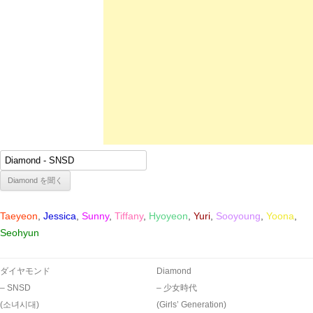
Taeyeon
,
Jessica
,
Sunny
,
Tiffany
,
Hyoyeon
,
Yuri
,
Sooyoung
,
Yoona
,
Seohyun
ダイヤモンド
Diamond
– SNSD
– 少女時代
(소녀시대)
(Girls’ Generation)