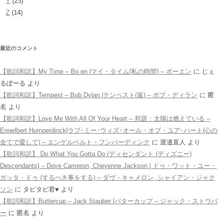
Y
(23)
Z
(14)
最近のコメント
【歌詞和訳】My Time – Bo en |マイ・タイム(私の時間) – ボーエン
に
じぇ
るぼーる
より
【歌詞和訳】Tempest – Bob Dylan |テンペスト(嵐) – ボブ・ディラン
に
匿
名
より
【歌詞和訳】Love Me With All Of Your Heart – 邦題：太陽は燃えている –
Engelbert Humperdinck|ラブ･ミー･ウィズ･オール・オブ・ユア･ハート(心の
全てで愛して) – エンゲルベルト・フンパーディンク
に
渡邉直人
より
【歌詞和訳】 Do What You Gotta Do (ディセンダント (ディズニー)
Descendants) – Dove Cameron, Cheyenne Jackson | ドゥ・ワット・ユー・
ガッタ・ドゥ (するべき事をする) – ダヴ・キャメロン, シャイアン・ジャク
ソン
に
タピタピ君♥️
より
【歌詞和訳】Buttercup – Jack Stauber |バターカップ – ジャック・ストウバ
ー
に
匿名
より