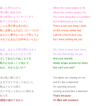
曇った空の上から
When the snow begins to fly,
雪が舞い始める頃,
above the smoky smoky sky
君は粉雪のようにやってきて
You came along like a snowflake,
私の一日を明るくした
and brightened up my day
こんな雪の降る冬の日に
There is just one thing I need
私に必要なものはたった一つだけ
on this snowy winter day
あなたに夢中なバカって呼んでよ
Call me a fool to love you,
それでもあなた以外何もいらない
but I want nothing but you
ああ、あなたの声を聞かなきゃ
Oh I have to hear your voice,
私に喜びをもたらすその声
the one that brings me joy
そしてあなたのぬくもりを
And your warmth
私の心をゆっくり包んで,
slowly wraps around my heart,
ねえ、分からないの？
boy can’t you see?
光が私に降り注ぐ
The lights are shining on me,
まるでダイヤモンドみたいに
and it’s like a diamond
私はクルクル回り
I’m spinning around,
ダイヤモンドみたいに揺れる
rocking around like a diamond
だって
That’s because
感情が溢れてるから
I’m filled with emotions