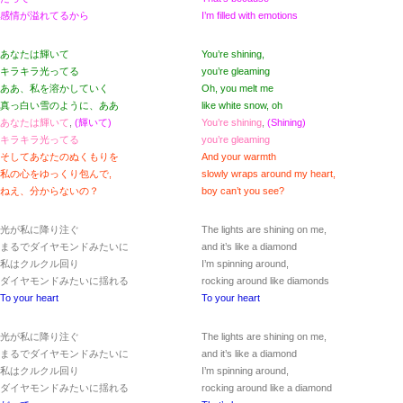
感情が溢れてるから
I’m filled with emotions
あなたは輝いて
You’re shining,
キラキラ光ってる
you’re gleaming
ああ、私を溶かしていく
Oh, you melt me
真っ白い雪のように、ああ
like white snow, oh
あなたは輝いて
,
(輝いて)
You’re shining
,
(Shining)
キラキラ光ってる
you’re gleaming
そしてあなたのぬくもりを
And your warmth
私の心をゆっくり包んで,
slowly wraps around my heart,
ねえ、分からないの？
boy can’t you see?
光が私に降り注ぐ
The lights are shining on me,
まるでダイヤモンドみたいに
and it’s like a diamond
私はクルクル回り
I’m spinning around,
ダイヤモンドみたいに揺れる
rocking around like diamonds
To your heart
To your heart
光が私に降り注ぐ
The lights are shining on me,
まるでダイヤモンドみたいに
and it’s like a diamond
私はクルクル回り
I’m spinning around,
ダイヤモンドみたいに揺れる
rocking around like a diamond