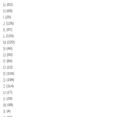
G
(62)
H
(69)
I
(25)
J
(128)
K
(97)
L
(120)
M
(220)
N
(46)
O
(50)
P
(84)
Q
(12)
R
(104)
S
(198)
T
(114)
U
(17)
V
(29)
W
(48)
X
(4)