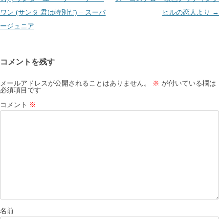
ビ
ワン (サンタ 君は特別だ) – スーパ
ヒルの恋人より
→
ゲ
ージュニア
ー
シ
コメントを残す
ョ
ン
メールアドレスが公開されることはありません。
※
が付いている欄は
必須項目です
コメント
※
名前