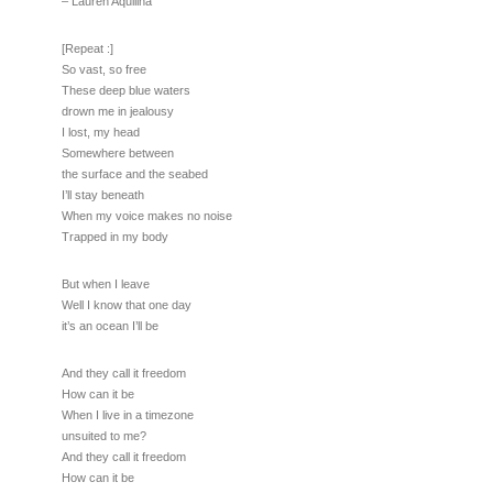
– Lauren Aquilina
[Repeat :]
So vast, so free
These deep blue waters
drown me in jealousy
I lost, my head
Somewhere between
the surface and the seabed
I’ll stay beneath
When my voice makes no noise
Trapped in my body
But when I leave
Well I know that one day
it’s an ocean I’ll be
And they call it freedom
How can it be
When I live in a timezone
unsuited to me?
And they call it freedom
How can it be