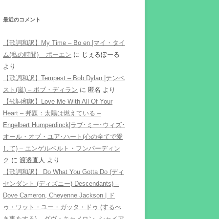
最近のコメント
【歌詞和訳】My Time – Bo en |マイ・タイ
ム(私の時間) – ボーエン
に
じぇるぼーる
より
【歌詞和訳】Tempest – Bob Dylan |テンペ
スト(嵐) – ボブ・ディラン
に
匿名
より
【歌詞和訳】Love Me With All Of Your
Heart – 邦題：太陽は燃えている –
Engelbert Humperdinck|ラブ･ミー･ウィズ･
オール・オブ・ユア･ハート(心の全てで愛
して) – エンゲルベルト・フンパーディン
ク
に
渡邉直人
より
【歌詞和訳】 Do What You Gotta Do (ディ
センダント (ディズニー) Descendants) –
Dove Cameron, Cheyenne Jackson | ド
ゥ・ワット・ユー・ガッタ・ドゥ (するべ
き事をする) – ダヴ・キャメロン, シャイア