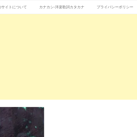
コ
エストも受付。
詞の和訳、英語の意味、読み方
ン
のサイトについて
カナカシ-洋楽歌詞カタカナ
プライバシーポリシー
テ
ン
ツ
へ
ス
キ
ッ
プ