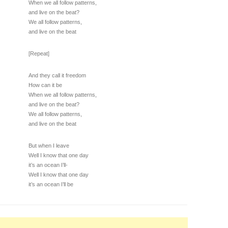
When we all follow patterns,
and live on the beat?
We all follow patterns,
and live on the beat
[Repeat]
And they call it freedom
How can it be
When we all follow patterns,
and live on the beat?
We all follow patterns,
and live on the beat
But when I leave
Well I know that one day
it’s an ocean I’ll-
Well I know that one day
it’s an ocean I’ll be