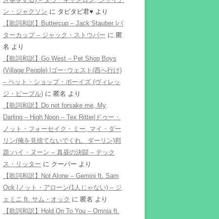
ン・ジャクソン
に
タピタピ君♥️
より
【歌詞和訳】Buttercup – Jack Stauber |バ
ターカップ – ジャック・ストウバー
に
匿
名
より
【歌詞和訳】Go West – Pet Shop Boys
(Village People) |ゴー･ウェスト(西へ行け)
– ペット・ショップ・ボーイズ (ヴィレッ
ジ・ピープル)
に
匿名
より
【歌詞和訳】Do not forsake me, My
Darling – High Noon – Tex Ritter|ドゥー・
ノット・フォーセイク・ミー, マイ・ダー
リン(俺を見捨てないでくれ、ダーリン)邦
題:ハイ・ヌーン – 真昼の決闘 – テック
ス・リッター
に
クーパー
より
【歌詞和訳】Not Alone – Gemini ft. Sam
Ock |ノット・アローン(1人じゃない) – ジ
ェミニ ft. サム・オック
に
匿名
より
【歌詞和訳】Hold On To You – Omnia ft.