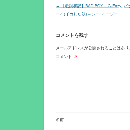
投
←
【歌詞和訳】BAD BOY – G-Eazy |
稿
ーイ(イカした奴) – ジー･イージー
ナ
ビ
コメントを残す
ゲ
ー
メールアドレスが公開されることはあり
シ
コメント
※
ョ
ン
名前