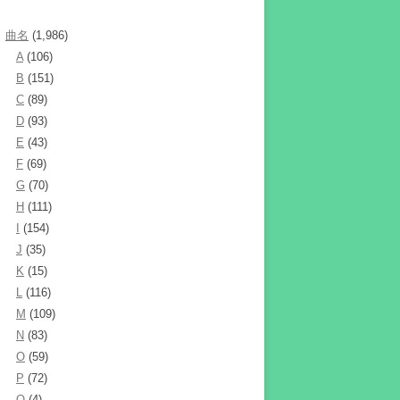
曲名
(1,986)
A
(106)
B
(151)
C
(89)
D
(93)
E
(43)
F
(69)
G
(70)
H
(111)
I
(154)
J
(35)
K
(15)
L
(116)
M
(109)
N
(83)
O
(59)
P
(72)
Q
(4)