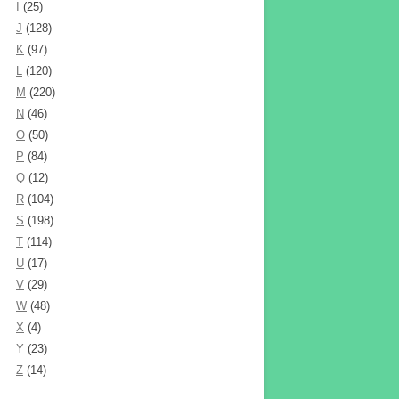
I
(25)
J
(128)
K
(97)
L
(120)
M
(220)
N
(46)
O
(50)
P
(84)
Q
(12)
R
(104)
S
(198)
T
(114)
U
(17)
V
(29)
W
(48)
X
(4)
Y
(23)
Z
(14)