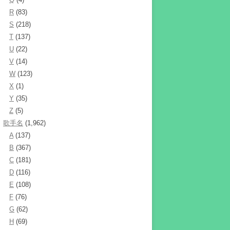
R
(83)
S
(218)
T
(137)
U
(22)
V
(14)
W
(123)
X
(1)
Y
(35)
Z
(5)
歌手名
(1,962)
A
(137)
B
(367)
C
(181)
D
(116)
E
(108)
F
(76)
G
(62)
H
(69)