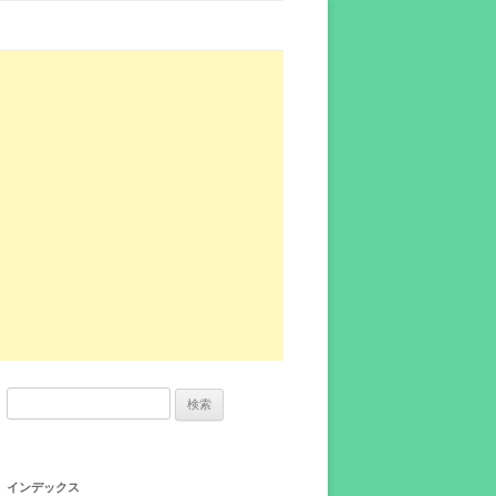
検
索:
インデックス