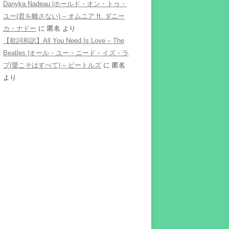
Danyka Nadeau |ホールド・オン・トゥ・
ユー(君を離さない) – オムニア ft. ダニー
カ・ナドー
に
匿名
より
【歌詞和訳】All You Need Is Love – The
Beatles |オール・ユー・ニード・イズ・ラ
ブ(愛こそはすべて) – ビートルズ
に
匿名
より