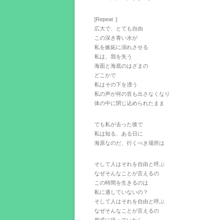
[Repeat :]
広大で、とても自由
この深き青い水が
私を嫉妬に溺れさせる
私は、我を失う
海面と海底のはざまの
どこかで
私はその下を漂う
私の声が何の音も出さなくなり
体の中に閉じ込められたまま
でも私が去った後で
私は知る、ある日に
海原なのだ、行くべき場所は
そして人はそれを自由と呼ぶ
なぜそんなことが言えるの
この時間を生きるのは
私に適していないの？
そして人はそれを自由と呼ぶ
なぜそんなことが言えるの