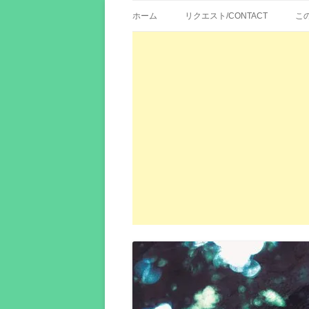
歌詞紹介、映画の主題歌とその和訳。リク
エイカシ | 洋楽歌
ホーム
リクエスト/CONTACT
こ